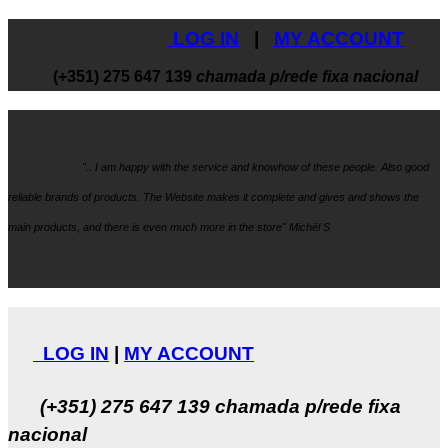
LOG IN
|
MY ACCOUNT
(+351) 275 647 139
chamada p/rede fixa nacional
".. I am happy with the service and knowhow
of these people. Also good
reliable brands of products. The Website makes it
complete and gives and shows the
main products, and there is even much more in the store" Michël S
LOG IN
|
MY ACCOUNT
(+351) 275 647 139
chamada p/rede fixa
nacional