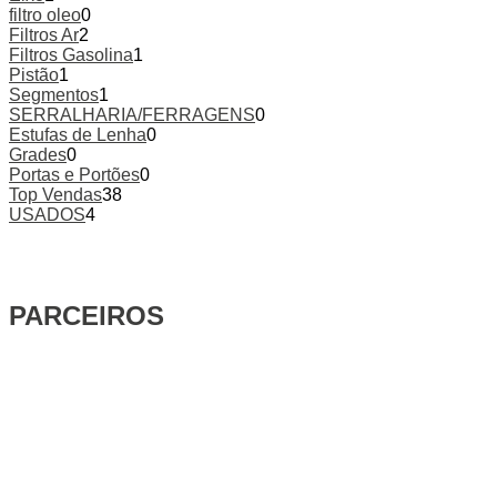
filtro oleo
0
Filtros Ar
2
Filtros Gasolina
1
Pistão
1
Segmentos
1
SERRALHARIA/FERRAGENS
0
Estufas de Lenha
0
Grades
0
Portas e Portões
0
Top Vendas
38
USADOS
4
PARCEIROS