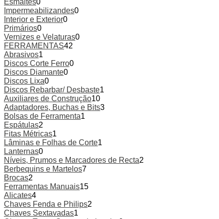
Esmaltes
0
Impermeabilizandes
0
Interior e Exterior
0
Primários
0
Vernizes e Velaturas
0
FERRAMENTAS
42
Abrasivos
1
Discos Corte Ferro
0
Discos Diamante
0
Discos Lixa
0
Discos Rebarbar/ Desbaste
1
Auxiliares de Construção
10
Adaptadores, Buchas e Bits
3
Bolsas de Ferramenta
1
Espátulas
2
Fitas Métricas
1
Lâminas e Folhas de Corte
1
Lanternas
0
Níveis, Prumos e Marcadores de Recta
2
Berbequins e Martelos
7
Brocas
2
Ferramentas Manuais
15
Alicates
4
Chaves Fenda e Philips
2
Chaves Sextavadas
1