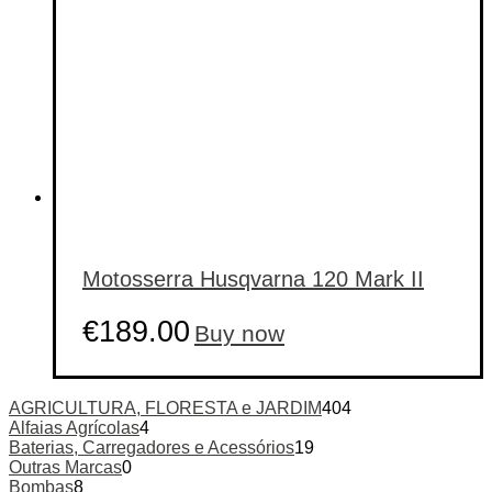
Motosserra Husqvarna 120 Mark II
€
189.00
Buy now
AGRICULTURA, FLORESTA e JARDIM
404
Alfaias Agrícolas
4
Baterias, Carregadores e Acessórios
19
Outras Marcas
0
Bombas
8