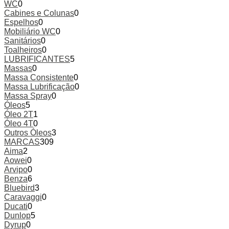
WC
0
Cabines e Colunas
0
Espelhos
0
Mobiliário WC
0
Sanitários
0
Toalheiros
0
LUBRIFICANTES
5
Massas
0
Massa Consistente
0
Massa Lubrificação
0
Massa Spray
0
Óleos
5
Óleo 2T
1
Óleo 4T
0
Outros Óleos
3
MARCAS
309
Aima
2
Aowei
0
Arvipo
0
Benza
6
Bluebird
3
Caravaggi
0
Ducati
0
Dunlop
5
Dyrup
0