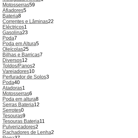
Motosserras
59
Afiadores
5
Bateria
8
Correntes e Lâminas
22
Eléctricos
1
Gasolina
23
Poda
7
Poda em Altura
5
Oleícolas
25
Bilhas e Barricas
7
Diversos
12
Toldos/Panos
2
Varejadores
10
Perfurador de Solos
3
Poda
40
Atadoras
1
Motosserras
6
Poda em altura
8
Serras Bateria
12
Serrotes
0
Tesouras
9
Tesouras Bateria
11
Pulverizadores
2
Rachadores de Lenha
2
Rega
37