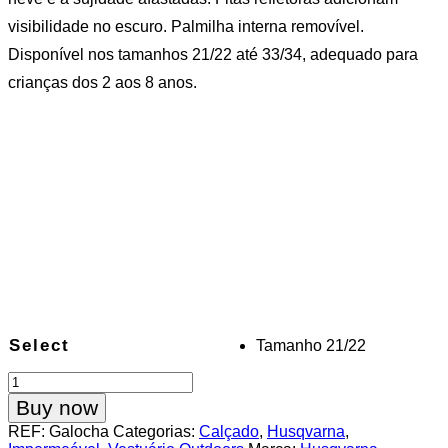
visibilidade no escuro. Palmilha interna removível.
Disponível nos tamanhos 21/22 até 33/34, adequado para
crianças dos 2 aos 8 anos.
Select
Tamanho 21/22
Quantidade
de
Buy now
Botas
REF:
Galocha
Categorias:
Calçado
,
Husqvarna
,
de