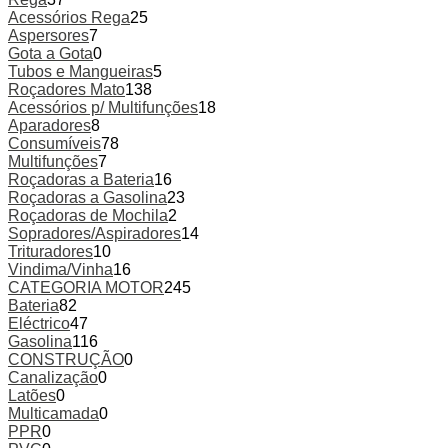
Acessórios Rega
25
Aspersores
7
Gota a Gota
0
Tubos e Mangueiras
5
Roçadores Mato
138
Acessórios p/ Multifunções
18
Aparadores
8
Consumíveis
78
Multifunções
7
Roçadoras a Bateria
16
Roçadoras a Gasolina
23
Roçadoras de Mochila
2
Sopradores/Aspiradores
14
Trituradores
10
Vindima/Vinha
16
CATEGORIA MOTOR
245
Bateria
82
Eléctrico
47
Gasolina
116
CONSTRUÇÃO
0
Canalização
0
Latões
0
Multicamada
0
PPR
0