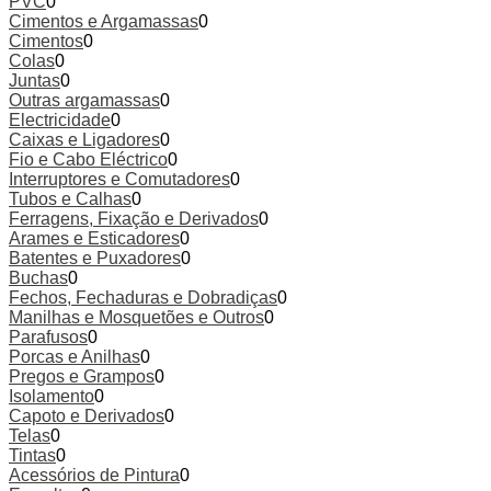
PVC
0
Cimentos e Argamassas
0
Cimentos
0
Colas
0
Juntas
0
Outras argamassas
0
Electricidade
0
Caixas e Ligadores
0
Fio e Cabo Eléctrico
0
Interruptores e Comutadores
0
Tubos e Calhas
0
Ferragens, Fixação e Derivados
0
Arames e Esticadores
0
Batentes e Puxadores
0
Buchas
0
Fechos, Fechaduras e Dobradiças
0
Manilhas e Mosquetões e Outros
0
Parafusos
0
Porcas e Anilhas
0
Pregos e Grampos
0
Isolamento
0
Capoto e Derivados
0
Telas
0
Tintas
0
Acessórios de Pintura
0