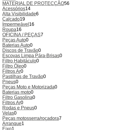
MATERIAL DE PROTECÇÃO
56
Acessórios
14
Alta Visibilidade
6
Calçado
19
Impermeável
16
Roupa
16
OFICINA / PEÇAS
7
Peças Auto
0
Baterias Auto
0
Discos de Travão
0
Escovas Limpa Pára-Brisas
0
Filtro Habitáculo
0
Filtro Óleo
0
Filtros Ar
0
Pastilhas de Travão
0
Pneus
0
Peças Moto e Motorizada
0
Baterias moto
0
Filtro Gasolina
0
Filtros Ar
0
Rodas e Pneus
0
Velas
0
Peças motosserra/roçadora
7
Arranque
1
Eixo
1