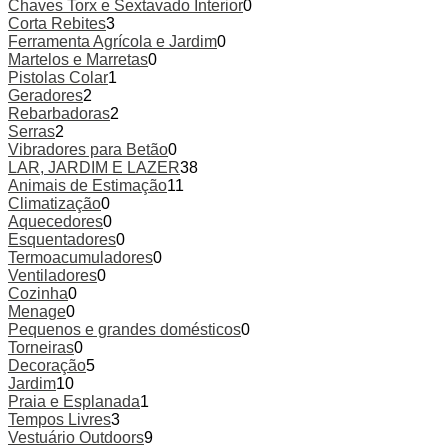
Chaves Torx e Sextavado Interior
0
Corta Rebites
3
Ferramenta Agrícola e Jardim
0
Martelos e Marretas
0
Pistolas Colar
1
Geradores
2
Rebarbadoras
2
Serras
2
Vibradores para Betão
0
LAR, JARDIM E LAZER
38
Animais de Estimação
11
Climatização
0
Aquecedores
0
Esquentadores
0
Termoacumuladores
0
Ventiladores
0
Cozinha
0
Menage
0
Pequenos e grandes domésticos
0
Torneiras
0
Decoração
5
Jardim
10
Praia e Esplanada
1
Tempos Livres
3
Vestuário Outdoors
9