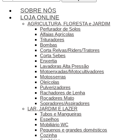
por:
SOBRE NÓS
LOJA ONLINE
AGRICULTURA, FLORESTA e JARDIM
Perfurador de Solos
Alfaias Agrícolas
Trituradores
Bombas
Corta Relvas/Riders/Tratores
Corta Sebes
Enxertia
Lavadoras Alta Pressão
Motoenxadas/Motocultivadores
Motosserras
Oleícolas
Pulverizadores
Rachadores de Lenha
Roçadores Mato
Sopradores/Aspiradores
LAR, JARDIM E LAZER
Tubos e Mangueiras
Espelhos
Mobiliário WC
Pequenos e grandes domésticos
Cozinha