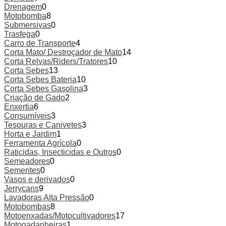
Drenagem
0
Motobomba
8
Submersivas
0
Trasfega
0
Carro de Transporte
4
Corta Mato/ Destroçador de Mato
14
Corta Relvas/Riders/Tratores
10
Corta Sebes
13
Corta Sebes Bateria
10
Corta Sebes Gasolina
3
Criação de Gado
2
Enxertia
6
Consumíveis
3
Tesouras e Canivetes
3
Horta e Jardim
1
Ferramenta Agrícola
0
Raticidas, Insecticidas e Outros
0
Semeadores
0
Sementes
0
Vasos e derivados
0
Jerrycans
9
Lavadoras Alta Pressão
0
Motobombas
8
Motoenxadas/Motocultivadores
17
Motogadanheiras
1