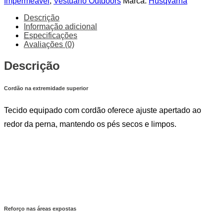
Impermeável
,
Vestuário Outdoors
Marca:
Husqvarna
Borracha
Xplorer
Descrição
Kids
Informação adicional
Especificações
Avaliações (0)
Descrição
Cordão na extremidade superior
Tecido equipado com cordão oferece ajuste apertado ao
redor da perna, mantendo os pés secos e limpos.
Reforço nas áreas expostas