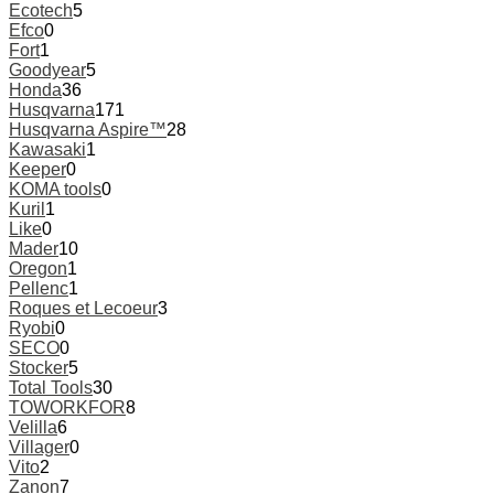
Ecotech
5
Efco
0
Fort
1
Goodyear
5
Honda
36
Husqvarna
171
Husqvarna Aspire™
28
Kawasaki
1
Keeper
0
KOMA tools
0
Kuril
1
Like
0
Mader
10
Oregon
1
Pellenc
1
Roques et Lecoeur
3
Ryobi
0
SECO
0
Stocker
5
Total Tools
30
TOWORKFOR
8
Velilla
6
Villager
0
Vito
2
Zanon
7