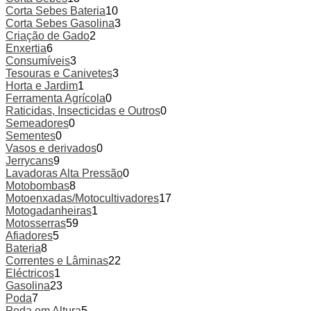
Corta Sebes Bateria
10
Corta Sebes Gasolina
3
Criação de Gado
2
Enxertia
6
Consumíveis
3
Tesouras e Canivetes
3
Horta e Jardim
1
Ferramenta Agrícola
0
Raticidas, Insecticidas e Outros
0
Semeadores
0
Sementes
0
Vasos e derivados
0
Jerrycans
9
Lavadoras Alta Pressão
0
Motobombas
8
Motoenxadas/Motocultivadores
17
Motogadanheiras
1
Motosserras
59
Afiadores
5
Bateria
8
Correntes e Lâminas
22
Eléctricos
1
Gasolina
23
Poda
7
Poda em Altura
5