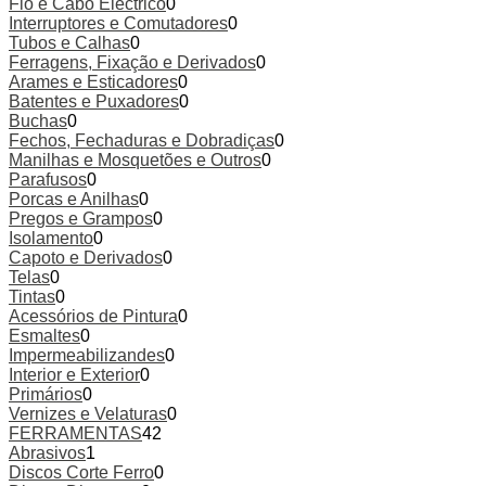
Fio e Cabo Eléctrico
0
Interruptores e Comutadores
0
Tubos e Calhas
0
Ferragens, Fixação e Derivados
0
Arames e Esticadores
0
Batentes e Puxadores
0
Buchas
0
Fechos, Fechaduras e Dobradiças
0
Manilhas e Mosquetões e Outros
0
Parafusos
0
Porcas e Anilhas
0
Pregos e Grampos
0
Isolamento
0
Capoto e Derivados
0
Telas
0
Tintas
0
Acessórios de Pintura
0
Esmaltes
0
Impermeabilizandes
0
Interior e Exterior
0
Primários
0
Vernizes e Velaturas
0
FERRAMENTAS
42
Abrasivos
1
Discos Corte Ferro
0