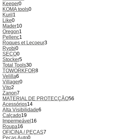
Keeper
0
KOMA tools
0
Kuril
1
Like
0
Mader
10
Oregon
1
Pellenc
1
Roques et Lecoeur
3
Ryobi
0
SECO
0
Stocker
5
Total Tools
30
TOWORKFOR
8
Velilla
6
Villager
0
Vito
2
Zanon
7
MATERIAL DE PROTECÇÃO
56
Acessórios
14
Alta Visibilidade
6
Calçado
19
Impermeável
16
Roupa
16
OFICINA / PEÇAS
7
Peças Auto
0