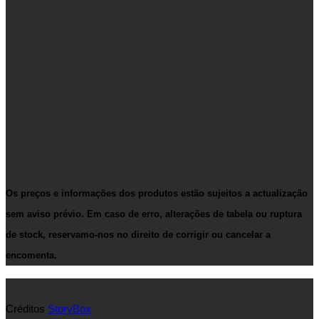
Os preços e informações dos produtos estão sujeitos a actualização
sem aviso prévio. Em caso de erro, alterações de tabela ou ruptura
de stock, reservamo-nos no direito de corrigir ou cancelar a
encomenta.
Créditos
StoryBox