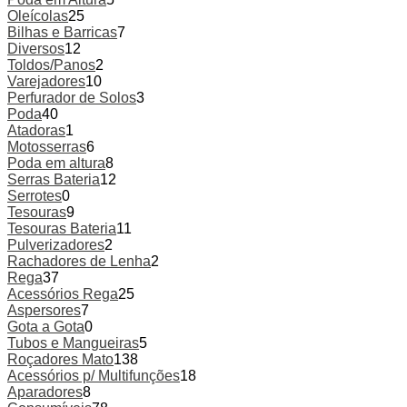
Oleícolas
25
Bilhas e Barricas
7
Diversos
12
Toldos/Panos
2
Varejadores
10
Perfurador de Solos
3
Poda
40
Atadoras
1
Motosserras
6
Poda em altura
8
Serras Bateria
12
Serrotes
0
Tesouras
9
Tesouras Bateria
11
Pulverizadores
2
Rachadores de Lenha
2
Rega
37
Acessórios Rega
25
Aspersores
7
Gota a Gota
0
Tubos e Mangueiras
5
Roçadores Mato
138
Acessórios p/ Multifunções
18
Aparadores
8