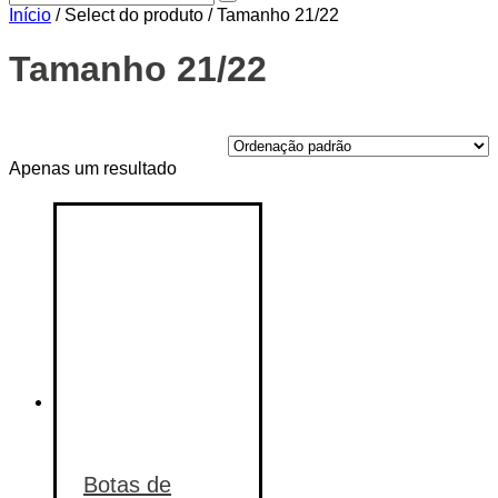
Início
/ Select do produto / Tamanho 21/22
Tamanho 21/22
On sale
(14)
Apenas um resultado
Text search
Categorias de produto
Categorias de produto
Etiquetas de produto
Etiquetas de produto
Botas de