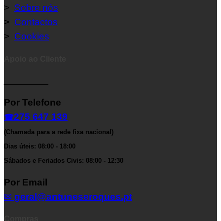
>
Sobre nós
>
Contactos
>
Cookies
Apoio ao Cliente
__________
Por Telefone
275 647 139
☎
(Chamada para a rede fixa nacional)
Dias úteis: 08:00 - 18:00
Sábados e Feriados Civis: 08:00 - 12:30
Por Email
✉
geral@antuneseroques.pt
Compras