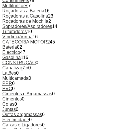
Consumíveis
78
Multifunções
7
Roçadoras a Bateria
16
Roçadoras a Gasolina
23
Roçadoras de Mochila
2
Sopradores/Aspiradores
14
Trituradores
10
Vindima/Vinha
16
CATEGORIA MOTOR
245
Bateria
82
Eléctrico
47
Gasolina
116
CONSTRUÇÃO
0
Canalização
0
Latões
0
Multicamada
0
PPR
0
PVC
0
Cimentos e Argamassas
0
Cimentos
0
Colas
0
Juntas
0
Outras argamassas
0
Electricidade
0
Caixas e Ligadores
0