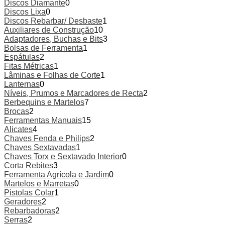
Discos Diamante
0
Discos Lixa
0
Discos Rebarbar/ Desbaste
1
Auxiliares de Construção
10
Adaptadores, Buchas e Bits
3
Bolsas de Ferramenta
1
Espátulas
2
Fitas Métricas
1
Lâminas e Folhas de Corte
1
Lanternas
0
Níveis, Prumos e Marcadores de Recta
2
Berbequins e Martelos
7
Brocas
2
Ferramentas Manuais
15
Alicates
4
Chaves Fenda e Philips
2
Chaves Sextavadas
1
Chaves Torx e Sextavado Interior
0
Corta Rebites
3
Ferramenta Agrícola e Jardim
0
Martelos e Marretas
0
Pistolas Colar
1
Geradores
2
Rebarbadoras
2
Serras
2