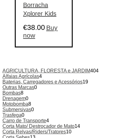
Borracha
Xplorer Kids
€
38.00
Buy
This
now
product
has
multiple
variants.
The
options
AGRICULTURA, FLORESTA e JARDIM
404
may
Alfaias Agrícolas
4
be
Baterias, Carregadores e Acessórios
19
chosen
Outras Marcas
0
on
Bombas
8
the
Drenagem
0
product
Motobomba
8
page
Submersivas
0
Trasfega
0
Carro de Transporte
4
Corta Mato/ Destroçador de Mato
14
Corta Relvas/Riders/Tratores
10
Corta Sebes
13