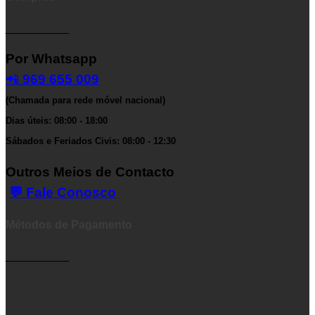
__________
Por Whatsapp
📲
969 655 009
(Chamada para rede móvel nacional)
Dias úteis: 08:00 - 18:00
Sábados e Feriados Civis: 08:00 - 12:30
Outros Meios de Contacto
💬 Fale Conosco
Métodos de Pagamento
__________