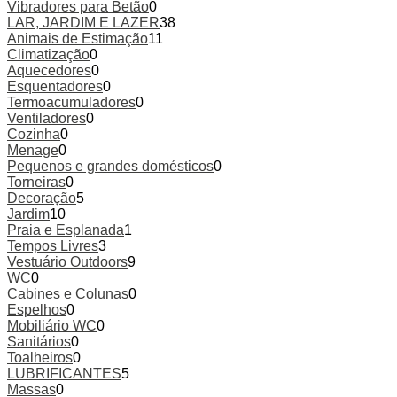
Vibradores para Betão
0
LAR, JARDIM E LAZER
38
Animais de Estimação
11
Climatização
0
Aquecedores
0
Esquentadores
0
Termoacumuladores
0
Ventiladores
0
Cozinha
0
Menage
0
Pequenos e grandes domésticos
0
Torneiras
0
Decoração
5
Jardim
10
Praia e Esplanada
1
Tempos Livres
3
Vestuário Outdoors
9
WC
0
Cabines e Colunas
0
Espelhos
0
Mobiliário WC
0
Sanitários
0
Toalheiros
0
LUBRIFICANTES
5
Massas
0