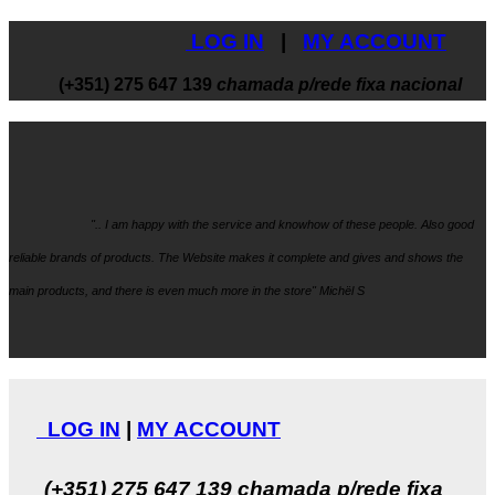
LOG IN
|
MY ACCOUNT
(+351) 275 647 139
chamada p/rede fixa nacional
".. I am happy with the service and knowhow
of these people. Also good
reliable brands of products. The Website makes it
complete and gives and shows the
main products, and there is even much more in the store" Michël S
LOG IN
|
MY ACCOUNT
(+351) 275 647 139
chamada p/rede fixa