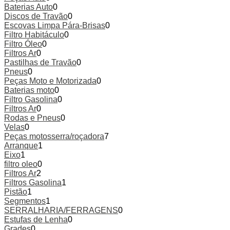
Baterias Auto
0
Discos de Travão
0
Escovas Limpa Pára-Brisas
0
Filtro Habitáculo
0
Filtro Óleo
0
Filtros Ar
0
Pastilhas de Travão
0
Pneus
0
Peças Moto e Motorizada
0
Baterias moto
0
Filtro Gasolina
0
Filtros Ar
0
Rodas e Pneus
0
Velas
0
Peças motosserra/roçadora
7
Arranque
1
Eixo
1
filtro oleo
0
Filtros Ar
2
Filtros Gasolina
1
Pistão
1
Segmentos
1
SERRALHARIA/FERRAGENS
0
Estufas de Lenha
0
Grades
0