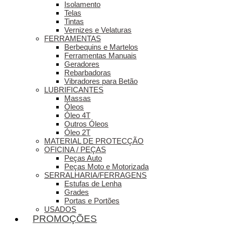
Isolamento
Telas
Tintas
Vernizes e Velaturas
FERRAMENTAS
Berbequins e Martelos
Ferramentas Manuais
Geradores
Rebarbadoras
Vibradores para Betão
LUBRIFICANTES
Massas
Óleos
Óleo 4T
Outros Óleos
Óleo 2T
MATERIAL DE PROTECÇÃO
OFICINA / PEÇAS
Peças Auto
Peças Moto e Motorizada
SERRALHARIA/FERRAGENS
Estufas de Lenha
Grades
Portas e Portões
USADOS
PROMOÇÕES