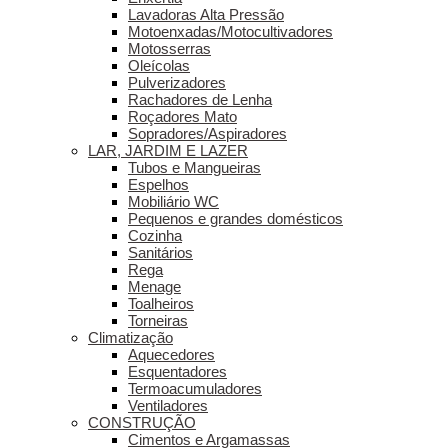
Lavadoras Alta Pressão
Motoenxadas/Motocultivadores
Motosserras
Oleícolas
Pulverizadores
Rachadores de Lenha
Roçadores Mato
Sopradores/Aspiradores
LAR, JARDIM E LAZER
Tubos e Mangueiras
Espelhos
Mobiliário WC
Pequenos e grandes domésticos
Cozinha
Sanitários
Rega
Menage
Toalheiros
Torneiras
Climatização
Aquecedores
Esquentadores
Termoacumuladores
Ventiladores
CONSTRUÇÃO
Cimentos e Argamassas