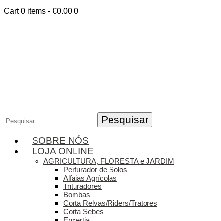
Cart
0 items
-
€0.00
0
Pesquisar
por:
SOBRE NÓS
LOJA ONLINE
AGRICULTURA, FLORESTA e JARDIM
Perfurador de Solos
Alfaias Agrícolas
Trituradores
Bombas
Corta Relvas/Riders/Tratores
Corta Sebes
Enxertia