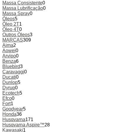
Massa Consistente
0
Massa Lubrificação
0
Massa Spray
0
Óleos
5
Óleo 2T
1
Óleo 4T
0
Outros Óleos
3
MARCAS
309
Aima
2
Aowei
0
Arvipo
0
Benza
6
Bluebird
3
Caravaggi
0
Ducati
0
Dunlop
5
Dyrup
0
Ecotech
5
Efco
0
Fort
1
Goodyear
5
Honda
36
Husqvarna
171
Husqvarna Aspire™
28
Kawasaki
1