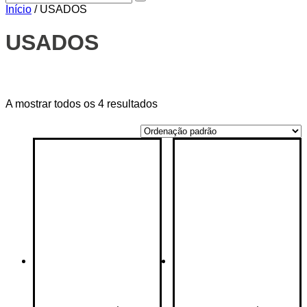
Início
/ USADOS
USADOS
Price filter
A mostrar todos os 4 resultados
On sale
(14)
Text search
Categorias de produto
Categorias de produto
Etiquetas de produto
Etiquetas de produto