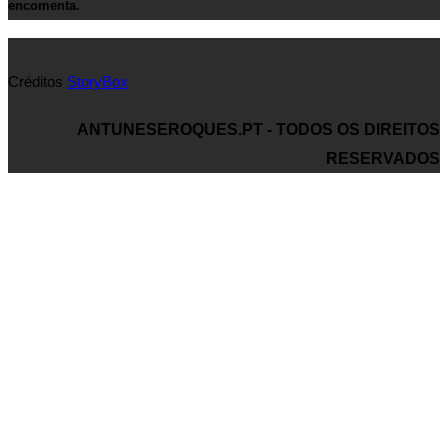
encomenta.
Créditos
StoryBox
ANTUNESEROQUES.PT - TODOS OS DIREITOS
RESERVADOS