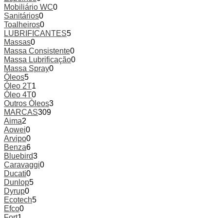
Mobiliário WC
0
Sanitários
0
Toalheiros
0
LUBRIFICANTES
5
Massas
0
Massa Consistente
0
Massa Lubrificação
0
Massa Spray
0
Óleos
5
Óleo 2T
1
Óleo 4T
0
Outros Óleos
3
MARCAS
309
Aima
2
Aowei
0
Arvipo
0
Benza
6
Bluebird
3
Caravaggi
0
Ducati
0
Dunlop
5
Dyrup
0
Ecotech
5
Efco
0
Fort
1