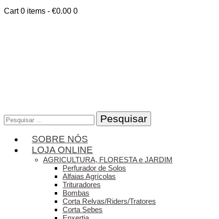
Cart
0 items
-
€0.00
0
Pesquisar
por:
SOBRE NÓS
LOJA ONLINE
AGRICULTURA, FLORESTA e JARDIM
Perfurador de Solos
Alfaias Agrícolas
Trituradores
Bombas
Corta Relvas/Riders/Tratores
Corta Sebes
Enxertia