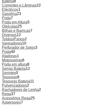
Bateria
8
Correntes e Lâminas
22
Eléctricos
1
Gasolina
23
Poda
7
Poda em Altura
5
Oleícolas
25
Bilhas e Barricas
7
Diversos
12
Toldos/Panos
2
Varejadores
10
Perfurador de Solos
3
Poda
40
Atadoras
1
Motosserras
6
Poda em altura
8
Serras Bateria
12
Serrotes
0
Tesouras
9
Tesouras Bateria
11
Pulverizadores
2
Rachadores de Lenha
2
Rega
37
Acessórios Rega
25
Aspersores
7