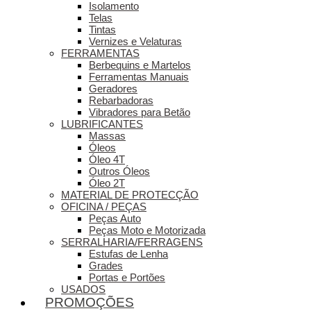
Isolamento
Telas
Tintas
Vernizes e Velaturas
FERRAMENTAS
Berbequins e Martelos
Ferramentas Manuais
Geradores
Rebarbadoras
Vibradores para Betão
LUBRIFICANTES
Massas
Óleos
Óleo 4T
Outros Óleos
Óleo 2T
MATERIAL DE PROTECÇÃO
OFICINA / PEÇAS
Peças Auto
Peças Moto e Motorizada
SERRALHARIA/FERRAGENS
Estufas de Lenha
Grades
Portas e Portões
USADOS
PROMOÇÕES