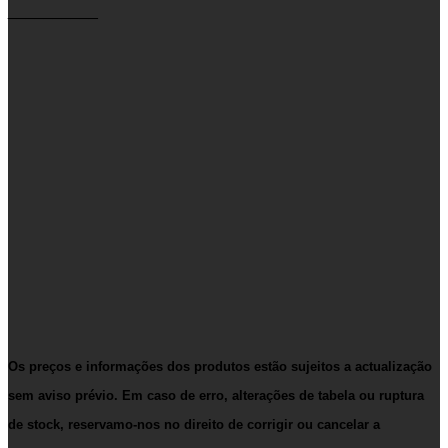
__________
Os preços e informações dos produtos estão sujeitos a actualização
sem aviso prévio. Em caso de erro, alterações de tabela ou ruptura
de stock, reservamo-nos no direito de corrigir ou cancelar a