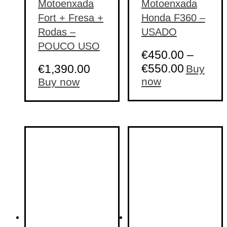
Motoenxada
Motoenxada
Fort + Fresa +
Honda F360 –
Rodas –
USADO
POUCO USO
€
450.00
–
€
550.00
€
1,390.00
Buy
This
now
Buy now
product
has
multiple
variants.
The
options
may
be
chosen
on
the
product
page