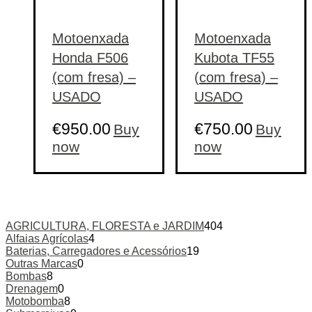
Motoenxada
Motoenxada
Honda F506
Kubota TF55
(com fresa) –
(com fresa) –
USADO
USADO
€
950.00
€
750.00
Buy
Buy
now
now
AGRICULTURA, FLORESTA e JARDIM
404
Alfaias Agrícolas
4
Baterias, Carregadores e Acessórios
19
Outras Marcas
0
Bombas
8
Drenagem
0
Motobomba
8