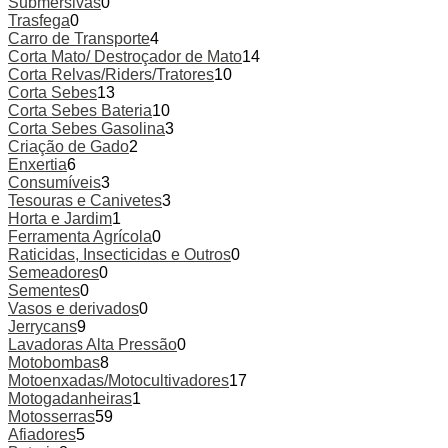
Submersivas
0
Trasfega
0
Carro de Transporte
4
Corta Mato/ Destroçador de Mato
14
Corta Relvas/Riders/Tratores
10
Corta Sebes
13
Corta Sebes Bateria
10
Corta Sebes Gasolina
3
Criação de Gado
2
Enxertia
6
Consumíveis
3
Tesouras e Canivetes
3
Horta e Jardim
1
Ferramenta Agrícola
0
Raticidas, Insecticidas e Outros
0
Semeadores
0
Sementes
0
Vasos e derivados
0
Jerrycans
9
Lavadoras Alta Pressão
0
Motobombas
8
Motoenxadas/Motocultivadores
17
Motogadanheiras
1
Motosserras
59
Afiadores
5