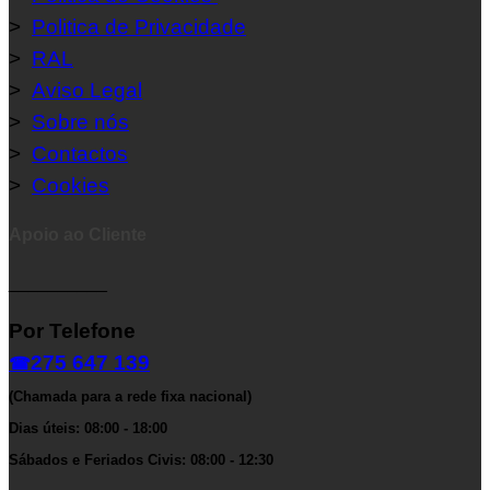
>
Politica de Privacidade
>
RAL
>
Aviso Legal
>
Sobre nós
>
Contactos
>
Cookies
Apoio ao Cliente
__________
Por Telefone
275 647 139
☎
(Chamada para a rede fixa nacional)
Dias úteis: 08:00 - 18:00
Sábados e Feriados Civis: 08:00 - 12:30