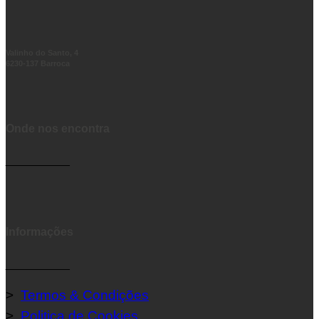
Valinho do Santo, 4
6230-137 Barroca
Onde nos encontra
__________
Informações
__________
>
Termos & Condições
>
Politica de Cookies