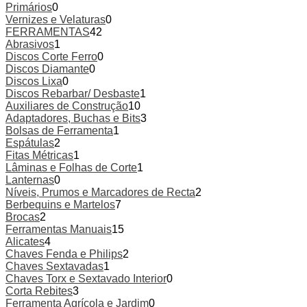
Primários
0
Vernizes e Velaturas
0
FERRAMENTAS
42
Abrasivos
1
Discos Corte Ferro
0
Discos Diamante
0
Discos Lixa
0
Discos Rebarbar/ Desbaste
1
Auxiliares de Construção
10
Adaptadores, Buchas e Bits
3
Bolsas de Ferramenta
1
Espátulas
2
Fitas Métricas
1
Lâminas e Folhas de Corte
1
Lanternas
0
Níveis, Prumos e Marcadores de Recta
2
Berbequins e Martelos
7
Brocas
2
Ferramentas Manuais
15
Alicates
4
Chaves Fenda e Philips
2
Chaves Sextavadas
1
Chaves Torx e Sextavado Interior
0
Corta Rebites
3
Ferramenta Agrícola e Jardim
0