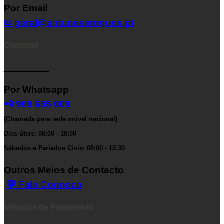
Por Email
✉
geral@antuneseroques.pt
Compras
__________
Por Whatsapp
📲
969 655 009
(Chamada para rede móvel nacional)
Dias úteis: 08:00 - 18:00
Sábados e Feriados Civis: 08:00 - 12:30
Outros Meios de Contacto
💬 Fale Conosco
Métodos de Pagamento