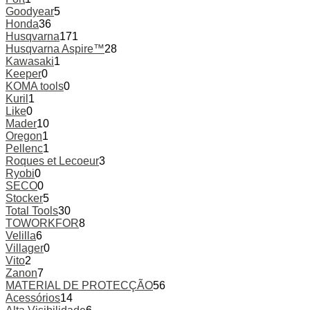
Goodyear
5
Honda
36
Husqvarna
171
Husqvarna Aspire™
28
Kawasaki
1
Keeper
0
KOMA tools
0
Kuril
1
Like
0
Mader
10
Oregon
1
Pellenc
1
Roques et Lecoeur
3
Ryobi
0
SECO
0
Stocker
5
Total Tools
30
TOWORKFOR
8
Velilla
6
Villager
0
Vito
2
Zanon
7
MATERIAL DE PROTECÇÃO
56
Acessórios
14