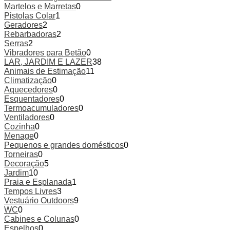
Martelos e Marretas
0
Pistolas Colar
1
Geradores
2
Rebarbadoras
2
Serras
2
Vibradores para Betão
0
LAR, JARDIM E LAZER
38
Animais de Estimação
11
Climatização
0
Aquecedores
0
Esquentadores
0
Termoacumuladores
0
Ventiladores
0
Cozinha
0
Menage
0
Pequenos e grandes domésticos
0
Torneiras
0
Decoração
5
Jardim
10
Praia e Esplanada
1
Tempos Livres
3
Vestuário Outdoors
9
WC
0
Cabines e Colunas
0
Espelhos
0