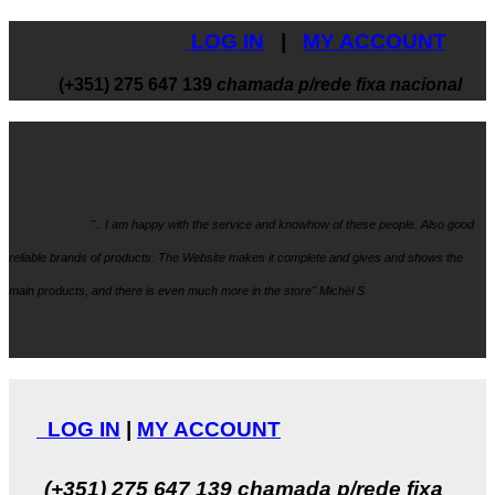
LOG IN
|
MY ACCOUNT
(+351) 275 647 139
chamada p/rede fixa nacional
".. I am happy with the service and knowhow
of these people. Also good
reliable brands of products. The Website makes it
complete and gives and shows the
main products, and there is even much more in the store" Michël S
LOG IN
|
MY ACCOUNT
(+351) 275 647 139
chamada p/rede fixa