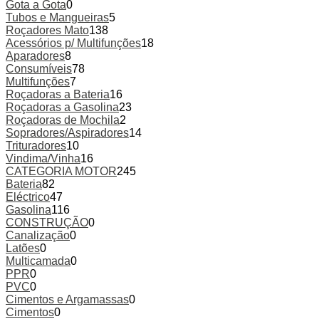
Gota a Gota
0
Tubos e Mangueiras
5
Roçadores Mato
138
Acessórios p/ Multifunções
18
Aparadores
8
Consumíveis
78
Multifunções
7
Roçadoras a Bateria
16
Roçadoras a Gasolina
23
Roçadoras de Mochila
2
Sopradores/Aspiradores
14
Trituradores
10
Vindima/Vinha
16
CATEGORIA MOTOR
245
Bateria
82
Eléctrico
47
Gasolina
116
CONSTRUÇÃO
0
Canalização
0
Latões
0
Multicamada
0
PPR
0
PVC
0
Cimentos e Argamassas
0
Cimentos
0