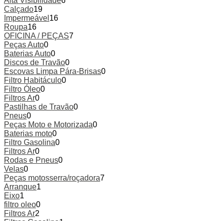
Alta Visibilidade
6
Calçado
19
Impermeável
16
Roupa
16
OFICINA / PEÇAS
7
Peças Auto
0
Baterias Auto
0
Discos de Travão
0
Escovas Limpa Pára-Brisas
0
Filtro Habitáculo
0
Filtro Óleo
0
Filtros Ar
0
Pastilhas de Travão
0
Pneus
0
Peças Moto e Motorizada
0
Baterias moto
0
Filtro Gasolina
0
Filtros Ar
0
Rodas e Pneus
0
Velas
0
Peças motosserra/roçadora
7
Arranque
1
Eixo
1
filtro oleo
0
Filtros Ar
2