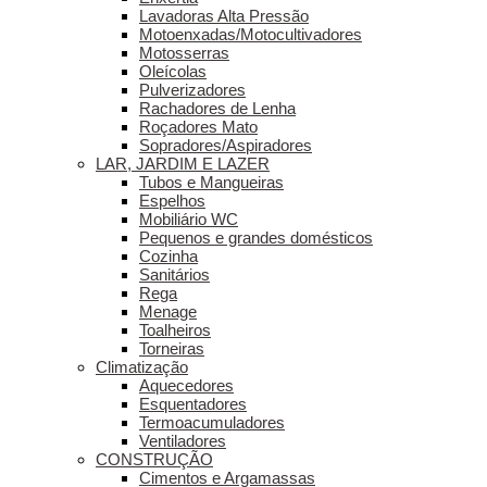
Lavadoras Alta Pressão
Motoenxadas/Motocultivadores
Motosserras
Oleícolas
Pulverizadores
Rachadores de Lenha
Roçadores Mato
Sopradores/Aspiradores
LAR, JARDIM E LAZER
Tubos e Mangueiras
Espelhos
Mobiliário WC
Pequenos e grandes domésticos
Cozinha
Sanitários
Rega
Menage
Toalheiros
Torneiras
Climatização
Aquecedores
Esquentadores
Termoacumuladores
Ventiladores
CONSTRUÇÃO
Cimentos e Argamassas