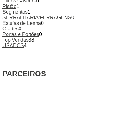
Filtros Gasolina
1
Pistão
1
Segmentos
1
SERRALHARIA/FERRAGENS
0
Estufas de Lenha
0
Grades
0
Portas e Portões
0
Top Vendas
38
USADOS
4
PARCEIROS