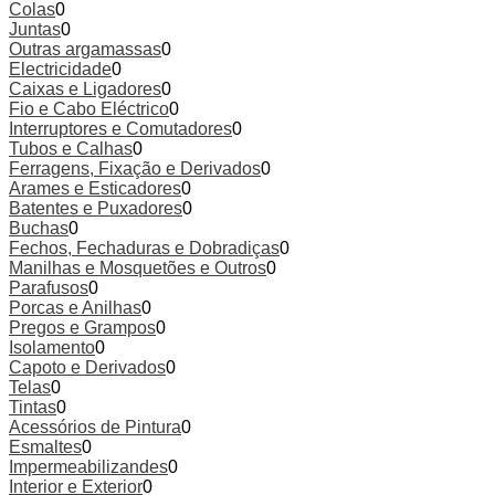
Colas
0
Juntas
0
Outras argamassas
0
Electricidade
0
Caixas e Ligadores
0
Fio e Cabo Eléctrico
0
Interruptores e Comutadores
0
Tubos e Calhas
0
Ferragens, Fixação e Derivados
0
Arames e Esticadores
0
Batentes e Puxadores
0
Buchas
0
Fechos, Fechaduras e Dobradiças
0
Manilhas e Mosquetões e Outros
0
Parafusos
0
Porcas e Anilhas
0
Pregos e Grampos
0
Isolamento
0
Capoto e Derivados
0
Telas
0
Tintas
0
Acessórios de Pintura
0
Esmaltes
0
Impermeabilizandes
0
Interior e Exterior
0