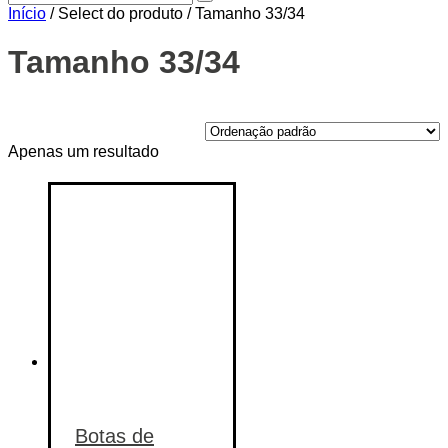
Início
/ Select do produto / Tamanho 33/34
Tamanho 33/34
On sale
(14)
Apenas um resultado
Text search
Categorias de produto
Categorias de produto
Etiquetas de produto
Etiquetas de produto
Botas de