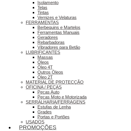
Isolamento
Telas
Tintas
Vernizes e Velaturas
FERRAMENTAS
Berbequins e Martelos
Ferramentas Manuais
Geradores
Rebarbadoras
Vibradores para Betão
LUBRIFICANTES
Massas
Óleos
Óleo 4T
Outros Óleos
Óleo 2T
MATERIAL DE PROTECÇÃO
OFICINA / PEÇAS
Peças Auto
Peças Moto e Motorizada
SERRALHARIA/FERRAGENS
Estufas de Lenha
Grades
Portas e Portões
USADOS
PROMOÇÕES