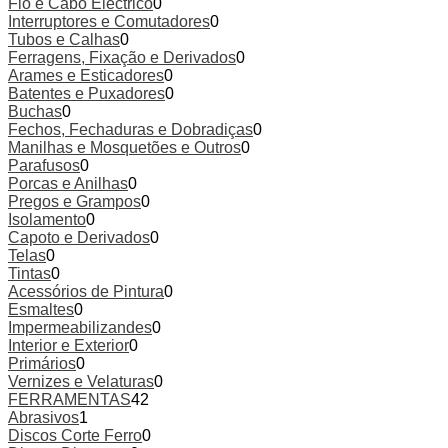
Fio e Cabo Eléctrico
0
Interruptores e Comutadores
0
Tubos e Calhas
0
Ferragens, Fixação e Derivados
0
Arames e Esticadores
0
Batentes e Puxadores
0
Buchas
0
Fechos, Fechaduras e Dobradiças
0
Manilhas e Mosquetões e Outros
0
Parafusos
0
Porcas e Anilhas
0
Pregos e Grampos
0
Isolamento
0
Capoto e Derivados
0
Telas
0
Tintas
0
Acessórios de Pintura
0
Esmaltes
0
Impermeabilizandes
0
Interior e Exterior
0
Primários
0
Vernizes e Velaturas
0
FERRAMENTAS
42
Abrasivos
1
Discos Corte Ferro
0