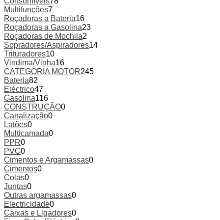
Consumíveis
78
Multifunções
7
Roçadoras a Bateria
16
Roçadoras a Gasolina
23
Roçadoras de Mochila
2
Sopradores/Aspiradores
14
Trituradores
10
Vindima/Vinha
16
CATEGORIA MOTOR
245
Bateria
82
Eléctrico
47
Gasolina
116
CONSTRUÇÃO
0
Canalização
0
Latões
0
Multicamada
0
PPR
0
PVC
0
Cimentos e Argamassas
0
Cimentos
0
Colas
0
Juntas
0
Outras argamassas
0
Electricidade
0
Caixas e Ligadores
0