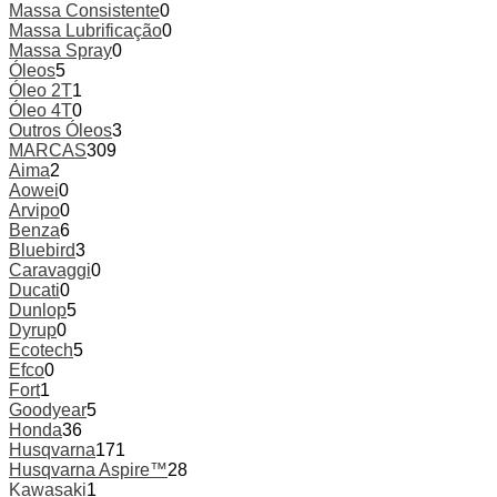
Massa Consistente
0
Massa Lubrificação
0
Massa Spray
0
Óleos
5
Óleo 2T
1
Óleo 4T
0
Outros Óleos
3
MARCAS
309
Aima
2
Aowei
0
Arvipo
0
Benza
6
Bluebird
3
Caravaggi
0
Ducati
0
Dunlop
5
Dyrup
0
Ecotech
5
Efco
0
Fort
1
Goodyear
5
Honda
36
Husqvarna
171
Husqvarna Aspire™
28
Kawasaki
1