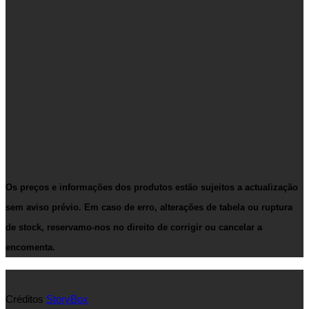
Os preços e informações dos produtos estão sujeitos a actualização
sem aviso prévio. Em caso de erro, alterações de tabela ou ruptura
de stock, reservamo-nos no direito de corrigir ou cancelar a
encomenta.
Créditos
StoryBox