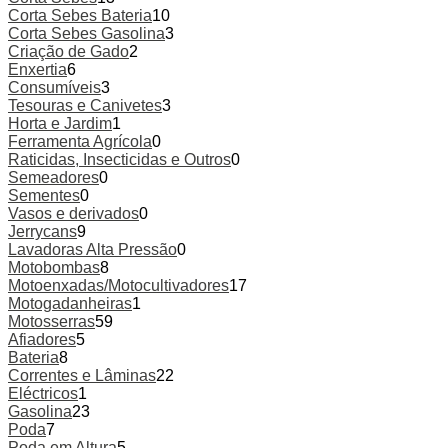
Corta Sebes Bateria
10
Corta Sebes Gasolina
3
Criação de Gado
2
Enxertia
6
Consumíveis
3
Tesouras e Canivetes
3
Horta e Jardim
1
Ferramenta Agrícola
0
Raticidas, Insecticidas e Outros
0
Semeadores
0
Sementes
0
Vasos e derivados
0
Jerrycans
9
Lavadoras Alta Pressão
0
Motobombas
8
Motoenxadas/Motocultivadores
17
Motogadanheiras
1
Motosserras
59
Afiadores
5
Bateria
8
Correntes e Lâminas
22
Eléctricos
1
Gasolina
23
Poda
7
Poda em Altura
5