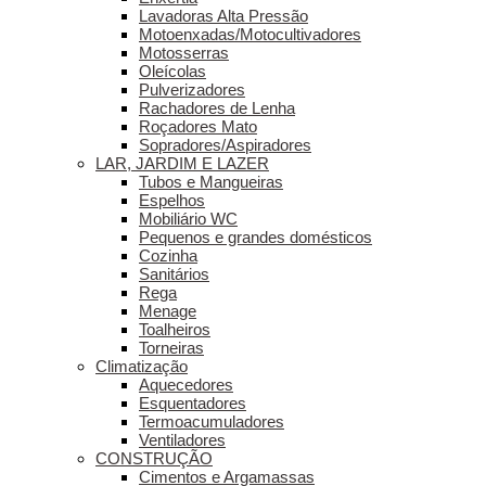
Lavadoras Alta Pressão
Motoenxadas/Motocultivadores
Motosserras
Oleícolas
Pulverizadores
Rachadores de Lenha
Roçadores Mato
Sopradores/Aspiradores
LAR, JARDIM E LAZER
Tubos e Mangueiras
Espelhos
Mobiliário WC
Pequenos e grandes domésticos
Cozinha
Sanitários
Rega
Menage
Toalheiros
Torneiras
Climatização
Aquecedores
Esquentadores
Termoacumuladores
Ventiladores
CONSTRUÇÃO
Cimentos e Argamassas