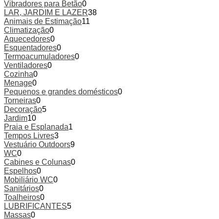
Vibradores para Betão
0
LAR, JARDIM E LAZER
38
Animais de Estimação
11
Climatização
0
Aquecedores
0
Esquentadores
0
Termoacumuladores
0
Ventiladores
0
Cozinha
0
Menage
0
Pequenos e grandes domésticos
0
Torneiras
0
Decoração
5
Jardim
10
Praia e Esplanada
1
Tempos Livres
3
Vestuário Outdoors
9
WC
0
Cabines e Colunas
0
Espelhos
0
Mobiliário WC
0
Sanitários
0
Toalheiros
0
LUBRIFICANTES
5
Massas
0