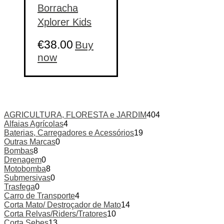
Borracha
Xplorer Kids
€
38.00
Buy
This
now
product
has
multiple
variants.
The
options
AGRICULTURA, FLORESTA e JARDIM
404
may
Alfaias Agrícolas
4
be
Baterias, Carregadores e Acessórios
19
chosen
Outras Marcas
0
on
Bombas
8
the
Drenagem
0
product
Motobomba
8
page
Submersivas
0
Trasfega
0
Carro de Transporte
4
Corta Mato/ Destroçador de Mato
14
Corta Relvas/Riders/Tratores
10
Corta Sebes
13