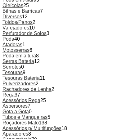
Oleícolas
25
Bilhas e Barricas
7
Diversos
12
Toldos/Panos
2
Varejadores
10
Perfurador de Solos
3
Poda
40
Atadoras
1
Motosserras
6
Poda em altura
8
Serras Bateria
12
Serrotes
0
Tesouras
9
Tesouras Bateria
11
Pulverizadores
2
Rachadores de Lenha
2
Rega
37
Acessórios Rega
25
Aspersores
7
Gota a Gota
0
Tubos e Mangueiras
5
Roçadores Mato
138
Acessórios p/ Multifunções
18
Aparadores
8