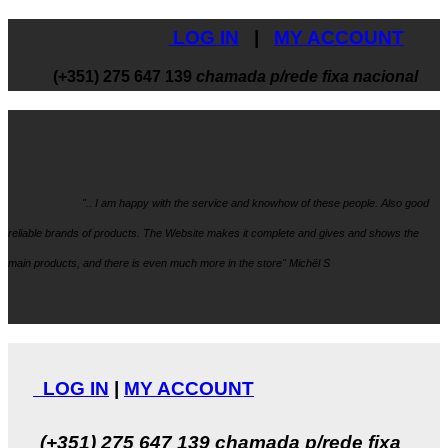
LOG IN
|
MY ACCOUNT
(+351) 275 647 139
chamada p/rede fixa nacional
".. I am happy with the service and knowhow
of these people. Also good
reliable brands of products. The Website makes it
complete and gives and shows the
main products, and there is even much more in the store" Michël S
LOG IN
|
MY ACCOUNT
(+351) 275 647 139
chamada p/rede fixa