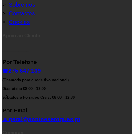
>
Sobre nós
>
Contactos
>
Cookies
Apoio ao Cliente
__________
Por Telefone
275 647 139
☎
(Chamada para a rede fixa nacional)
Dias úteis: 08:00 - 18:00
Sábados e Feriados Civis: 08:00 - 12:30
Por Email
✉
geral@antuneseroques.pt
Compras