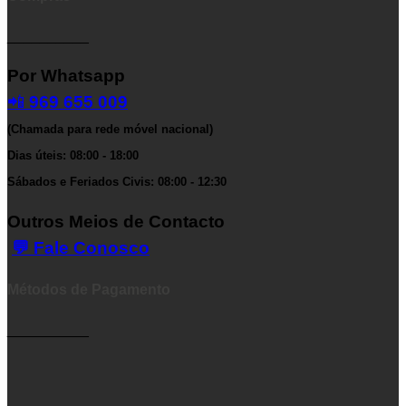
__________
Por Whatsapp
📲
969 655 009
(Chamada para rede móvel nacional)
Dias úteis: 08:00 - 18:00
Sábados e Feriados Civis: 08:00 - 12:30
Outros Meios de Contacto
💬 Fale Conosco
Métodos de Pagamento
__________