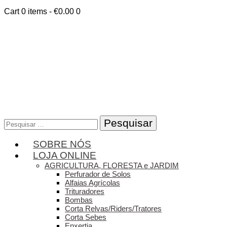
Cart
0 items
-
€0.00
0
Pesquisar
por:
SOBRE NÓS
LOJA ONLINE
AGRICULTURA, FLORESTA e JARDIM
Perfurador de Solos
Alfaias Agrícolas
Trituradores
Bombas
Corta Relvas/Riders/Tratores
Corta Sebes
Enxertia