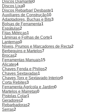
Discos Diamante
0
Discos Lixa
0
Discos Rebarbar/ Desbaste
1
Auxiliares de Construção
10
Adaptadores, Buchas e Bits
3
Bolsas de Ferramenta
1
Espátulas
2
Fitas Métricas
1
Lâminas e Folhas de Corte
1
Lanternas
0
Níveis, Prumos e Marcadores de Recta
2
Berbequins e Martelos
7
Brocas
2
Ferramentas Manuais
15
Alicates
4
Chaves Fenda e Philips
2
Chaves Sextavadas
1
Chaves Torx e Sextavado Interior
0
Corta Rebites
3
Ferramenta Agrícola e Jardim
0
Martelos e Marretas
0
Pistolas Colar
1
Geradores
2
Rebarbadoras
2
Serras
2