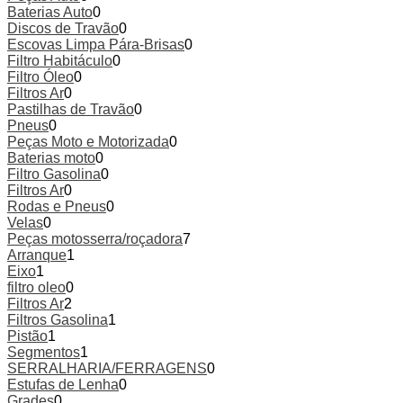
Baterias Auto
0
Discos de Travão
0
Escovas Limpa Pára-Brisas
0
Filtro Habitáculo
0
Filtro Óleo
0
Filtros Ar
0
Pastilhas de Travão
0
Pneus
0
Peças Moto e Motorizada
0
Baterias moto
0
Filtro Gasolina
0
Filtros Ar
0
Rodas e Pneus
0
Velas
0
Peças motosserra/roçadora
7
Arranque
1
Eixo
1
filtro oleo
0
Filtros Ar
2
Filtros Gasolina
1
Pistão
1
Segmentos
1
SERRALHARIA/FERRAGENS
0
Estufas de Lenha
0
Grades
0