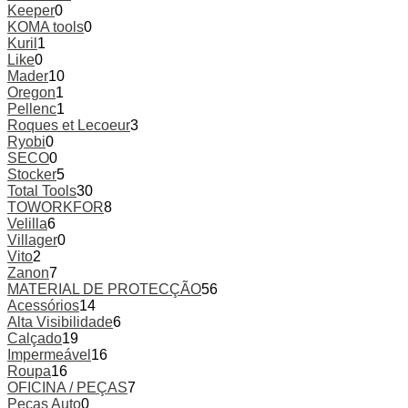
Keeper
0
KOMA tools
0
Kuril
1
Like
0
Mader
10
Oregon
1
Pellenc
1
Roques et Lecoeur
3
Ryobi
0
SECO
0
Stocker
5
Total Tools
30
TOWORKFOR
8
Velilla
6
Villager
0
Vito
2
Zanon
7
MATERIAL DE PROTECÇÃO
56
Acessórios
14
Alta Visibilidade
6
Calçado
19
Impermeável
16
Roupa
16
OFICINA / PEÇAS
7
Peças Auto
0