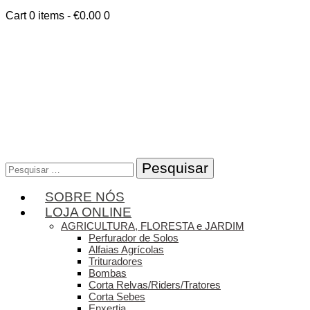
Cart
0 items
-
€0.00
0
Pesquisar
por:
SOBRE NÓS
LOJA ONLINE
AGRICULTURA, FLORESTA e JARDIM
Perfurador de Solos
Alfaias Agrícolas
Trituradores
Bombas
Corta Relvas/Riders/Tratores
Corta Sebes
Enxertia