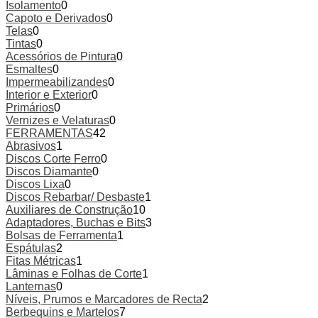
Isolamento
0
Capoto e Derivados
0
Telas
0
Tintas
0
Acessórios de Pintura
0
Esmaltes
0
Impermeabilizandes
0
Interior e Exterior
0
Primários
0
Vernizes e Velaturas
0
FERRAMENTAS
42
Abrasivos
1
Discos Corte Ferro
0
Discos Diamante
0
Discos Lixa
0
Discos Rebarbar/ Desbaste
1
Auxiliares de Construção
10
Adaptadores, Buchas e Bits
3
Bolsas de Ferramenta
1
Espátulas
2
Fitas Métricas
1
Lâminas e Folhas de Corte
1
Lanternas
0
Níveis, Prumos e Marcadores de Recta
2
Berbequins e Martelos
7