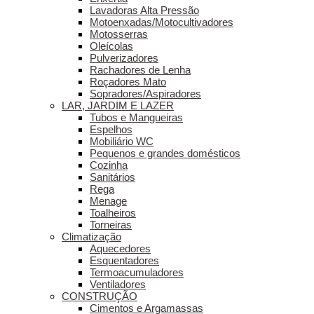
Lavadoras Alta Pressão
Motoenxadas/Motocultivadores
Motosserras
Oleícolas
Pulverizadores
Rachadores de Lenha
Roçadores Mato
Sopradores/Aspiradores
LAR, JARDIM E LAZER
Tubos e Mangueiras
Espelhos
Mobiliário WC
Pequenos e grandes domésticos
Cozinha
Sanitários
Rega
Menage
Toalheiros
Torneiras
Climatização
Aquecedores
Esquentadores
Termoacumuladores
Ventiladores
CONSTRUÇÃO
Cimentos e Argamassas