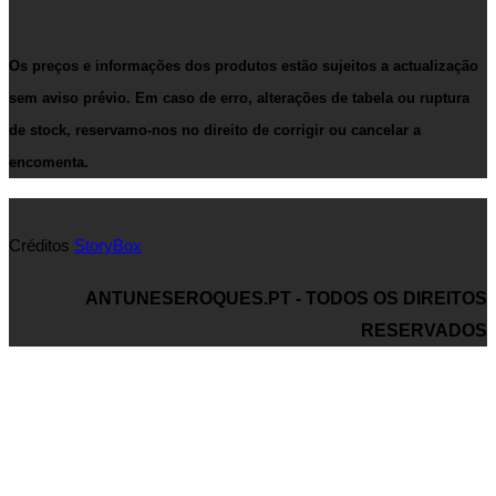
Os preços e informações dos produtos estão sujeitos a actualização
sem aviso prévio. Em caso de erro, alterações de tabela ou ruptura
de stock, reservamo-nos no direito de corrigir ou cancelar a
encomenta.
Créditos
StoryBox
ANTUNESEROQUES.PT - TODOS OS DIREITOS
RESERVADOS