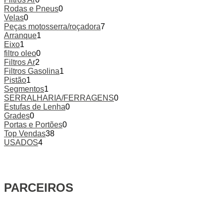
Rodas e Pneus
0
Velas
0
Peças motosserra/roçadora
7
Arranque
1
Eixo
1
filtro oleo
0
Filtros Ar
2
Filtros Gasolina
1
Pistão
1
Segmentos
1
SERRALHARIA/FERRAGENS
0
Estufas de Lenha
0
Grades
0
Portas e Portões
0
Top Vendas
38
USADOS
4
PARCEIROS