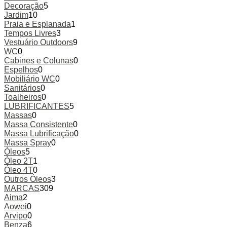
Decoração
5
Jardim
10
Praia e Esplanada
1
Tempos Livres
3
Vestuário Outdoors
9
WC
0
Cabines e Colunas
0
Espelhos
0
Mobiliário WC
0
Sanitários
0
Toalheiros
0
LUBRIFICANTES
5
Massas
0
Massa Consistente
0
Massa Lubrificação
0
Massa Spray
0
Óleos
5
Óleo 2T
1
Óleo 4T
0
Outros Óleos
3
MARCAS
309
Aima
2
Aowei
0
Arvipo
0
Benza
6