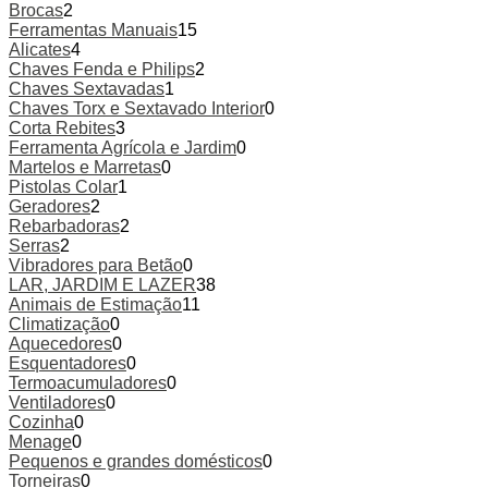
Brocas
2
Ferramentas Manuais
15
Alicates
4
Chaves Fenda e Philips
2
Chaves Sextavadas
1
Chaves Torx e Sextavado Interior
0
Corta Rebites
3
Ferramenta Agrícola e Jardim
0
Martelos e Marretas
0
Pistolas Colar
1
Geradores
2
Rebarbadoras
2
Serras
2
Vibradores para Betão
0
LAR, JARDIM E LAZER
38
Animais de Estimação
11
Climatização
0
Aquecedores
0
Esquentadores
0
Termoacumuladores
0
Ventiladores
0
Cozinha
0
Menage
0
Pequenos e grandes domésticos
0
Torneiras
0