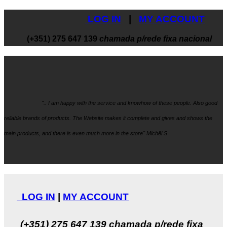
LOG IN
|
MY ACCOUNT
(+351) 275 647 139
chamada p/rede fixa nacional
".. I am happy with the service and knowhow
of these people. Also good
reliable brands of products. The Website makes it
complete and gives and shows the
main products, and there is even much more in the store" Michël S
LOG IN
|
MY ACCOUNT
(+351) 275 647 139
chamada p/rede fixa