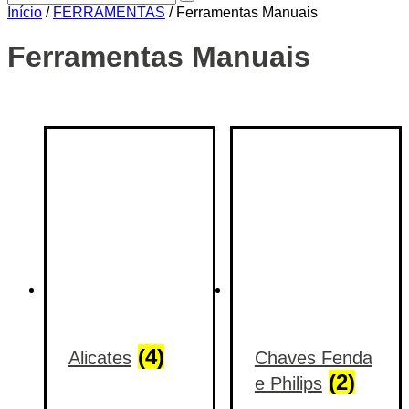
Início
/
FERRAMENTAS
/ Ferramentas Manuais
Ferramentas Manuais
Price filter
On sale
(14)
Text search
Categorias de produto
Categorias de produto
Etiquetas de produto
Etiquetas de produto
(4)
Alicates
Chaves Fenda
(2)
e Philips