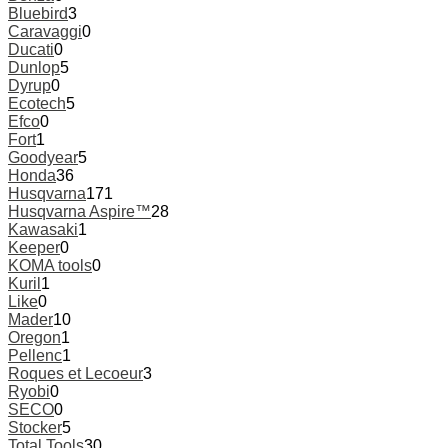
Bluebird
3
Caravaggi
0
Ducati
0
Dunlop
5
Dyrup
0
Ecotech
5
Efco
0
Fort
1
Goodyear
5
Honda
36
Husqvarna
171
Husqvarna Aspire™
28
Kawasaki
1
Keeper
0
KOMA tools
0
Kuril
1
Like
0
Mader
10
Oregon
1
Pellenc
1
Roques et Lecoeur
3
Ryobi
0
SECO
0
Stocker
5
Total Tools
30