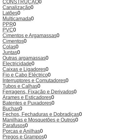
CONSTRUÇÃO
0
Canalização
0
Latões
0
Multicamada
0
PPR
0
PVC
0
Cimentos e Argamassas
0
Cimentos
0
Colas
0
Juntas
0
Outras argamassas
0
Electricidade
0
Caixas e Ligadores
0
Fio e Cabo Eléctrico
0
Interruptores e Comutadores
0
Tubos e Calhas
0
Ferragens, Fixação e Derivados
0
Arames e Esticadores
0
Batentes e Puxadores
0
Buchas
0
Fechos, Fechaduras e Dobradiças
0
Manilhas e Mosquetões e Outros
0
Parafusos
0
Porcas e Anilhas
0
Pregos e Grampos
0