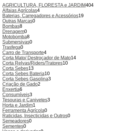
AGRICULTURA, FLORESTA e JARDIM
404
Alfaias Agrícolas
4
Baterias, Carregadores e Acessórios
19
Outras Marcas
0
Bombas
8
Drenagem
0
Motobomba
8
Submersivas
0
Trasfega
0
Carro de Transporte
4
Corta Mato/ Destroçador de Mato
14
Corta Relvas/Riders/Tratores
10
Corta Sebes
13
Corta Sebes Bateria
10
Corta Sebes Gasolina
3
Criação de Gado
2
Enxertia
6
Consumíveis
3
Tesouras e Canivetes
3
Horta e Jardim
1
Ferramenta Agrícola
0
Raticidas, Insecticidas e Outros
0
Semeadores
0
Sementes
0