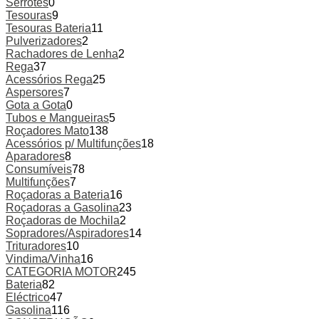
Serrotes
0
Tesouras
9
Tesouras Bateria
11
Pulverizadores
2
Rachadores de Lenha
2
Rega
37
Acessórios Rega
25
Aspersores
7
Gota a Gota
0
Tubos e Mangueiras
5
Roçadores Mato
138
Acessórios p/ Multifunções
18
Aparadores
8
Consumíveis
78
Multifunções
7
Roçadoras a Bateria
16
Roçadoras a Gasolina
23
Roçadoras de Mochila
2
Sopradores/Aspiradores
14
Trituradores
10
Vindima/Vinha
16
CATEGORIA MOTOR
245
Bateria
82
Eléctrico
47
Gasolina
116