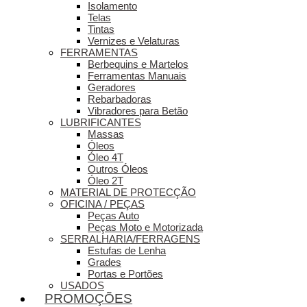
Isolamento
Telas
Tintas
Vernizes e Velaturas
FERRAMENTAS
Berbequins e Martelos
Ferramentas Manuais
Geradores
Rebarbadoras
Vibradores para Betão
LUBRIFICANTES
Massas
Óleos
Óleo 4T
Outros Óleos
Óleo 2T
MATERIAL DE PROTECÇÃO
OFICINA / PEÇAS
Peças Auto
Peças Moto e Motorizada
SERRALHARIA/FERRAGENS
Estufas de Lenha
Grades
Portas e Portões
USADOS
PROMOÇÕES