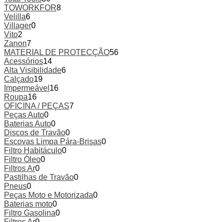
TOWORKFOR
8
Velilla
6
Villager
0
Vito
2
Zanon
7
MATERIAL DE PROTECÇÃO
56
Acessórios
14
Alta Visibilidade
6
Calçado
19
Impermeável
16
Roupa
16
OFICINA / PEÇAS
7
Peças Auto
0
Baterias Auto
0
Discos de Travão
0
Escovas Limpa Pára-Brisas
0
Filtro Habitáculo
0
Filtro Óleo
0
Filtros Ar
0
Pastilhas de Travão
0
Pneus
0
Peças Moto e Motorizada
0
Baterias moto
0
Filtro Gasolina
0
Filtros Ar
0