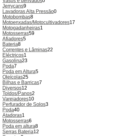
Vasos e derivados
0
Jerrycans
9
Lavadoras Alta Pressão
0
Motobombas
8
Motoenxadas/Motocultivadores
17
Motogadanheiras
1
Motosserras
59
Afiadores
5
Bateria
8
Correntes e Lâminas
22
Eléctricos
1
Gasolina
23
Poda
7
Poda em Altura
5
Oleícolas
25
Bilhas e Barricas
7
Diversos
12
Toldos/Panos
2
Varejadores
10
Perfurador de Solos
3
Poda
40
Atadoras
1
Motosserras
6
Poda em altura
8
Serras Bateria
12