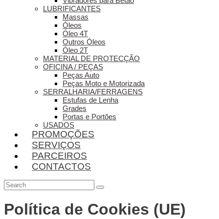
Vibradores para Betão
LUBRIFICANTES
Massas
Óleos
Óleo 4T
Outros Óleos
Óleo 2T
MATERIAL DE PROTECÇÃO
OFICINA / PEÇAS
Peças Auto
Peças Moto e Motorizada
SERRALHARIA/FERRAGENS
Estufas de Lenha
Grades
Portas e Portões
USADOS
PROMOÇÕES
SERVIÇOS
PARCEIROS
CONTACTOS
Política de Cookies (UE)