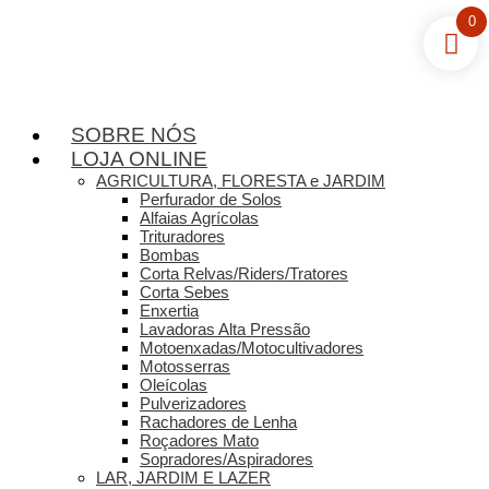
0
SOBRE NÓS
LOJA ONLINE
AGRICULTURA, FLORESTA e JARDIM
Perfurador de Solos
Alfaias Agrícolas
Trituradores
Bombas
Corta Relvas/Riders/Tratores
Corta Sebes
Enxertia
Lavadoras Alta Pressão
Motoenxadas/Motocultivadores
Motosserras
Oleícolas
Pulverizadores
Rachadores de Lenha
Roçadores Mato
Sopradores/Aspiradores
LAR, JARDIM E LAZER