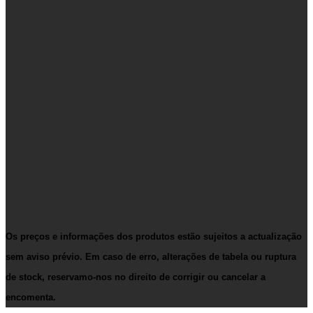
Os preços e informações dos produtos estão sujeitos a actualização
sem aviso prévio. Em caso de erro, alterações de tabela ou ruptura
de stock, reservamo-nos no direito de corrigir ou cancelar a
encomenta.