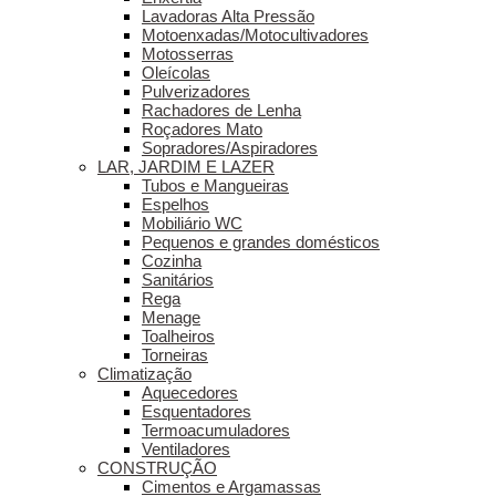
Lavadoras Alta Pressão
Motoenxadas/Motocultivadores
Motosserras
Oleícolas
Pulverizadores
Rachadores de Lenha
Roçadores Mato
Sopradores/Aspiradores
LAR, JARDIM E LAZER
Tubos e Mangueiras
Espelhos
Mobiliário WC
Pequenos e grandes domésticos
Cozinha
Sanitários
Rega
Menage
Toalheiros
Torneiras
Climatização
Aquecedores
Esquentadores
Termoacumuladores
Ventiladores
CONSTRUÇÃO
Cimentos e Argamassas