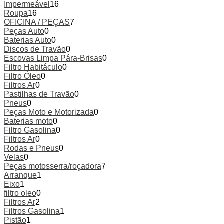
Impermeável
16
Roupa
16
OFICINA / PEÇAS
7
Peças Auto
0
Baterias Auto
0
Discos de Travão
0
Escovas Limpa Pára-Brisas
0
Filtro Habitáculo
0
Filtro Óleo
0
Filtros Ar
0
Pastilhas de Travão
0
Pneus
0
Peças Moto e Motorizada
0
Baterias moto
0
Filtro Gasolina
0
Filtros Ar
0
Rodas e Pneus
0
Velas
0
Peças motosserra/roçadora
7
Arranque
1
Eixo
1
filtro oleo
0
Filtros Ar
2
Filtros Gasolina
1
Pistão
1