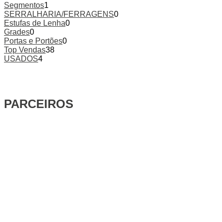
Segmentos
1
SERRALHARIA/FERRAGENS
0
Estufas de Lenha
0
Grades
0
Portas e Portões
0
Top Vendas
38
USADOS
4
PARCEIROS