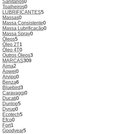
Sanitários
0
Toalheiros
0
LUBRIFICANTES
5
Massas
0
Massa Consistente
0
Massa Lubrificação
0
Massa Spray
0
Óleos
5
Óleo 2T
1
Óleo 4T
0
Outros Óleos
3
MARCAS
309
Aima
2
Aowei
0
Arvipo
0
Benza
6
Bluebird
3
Caravaggi
0
Ducati
0
Dunlop
5
Dyrup
0
Ecotech
5
Efco
0
Fort
1
Goodyear
5