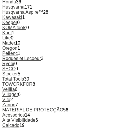
Honda
36
Husqvarna
171
Husqvarna Aspire™
28
Kawasaki
1
Keeper
0
KOMA tools
0
Kuril
1
Like
0
Mader
10
Oregon
1
Pellenc
1
Roques et Lecoeur
3
Ryobi
0
SECO
0
Stocker
5
Total Tools
30
TOWORKFOR
8
Velilla
6
Villager
0
Vito
2
Zanon
7
MATERIAL DE PROTECÇÃO
56
Acessórios
14
Alta Visibilidade
6
Calçado
19