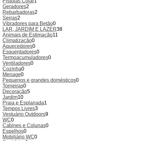
Pistolas Colar
1
Geradores
2
Rebarbadoras
2
Serras
2
Vibradores para Betão
0
LAR, JARDIM E LAZER
38
Animais de Estimação
11
Climatização
0
Aquecedores
0
Esquentadores
0
Termoacumuladores
0
Ventiladores
0
Cozinha
0
Menage
0
Pequenos e grandes domésticos
0
Torneiras
0
Decoração
5
Jardim
10
Praia e Esplanada
1
Tempos Livres
3
Vestuário Outdoors
9
WC
0
Cabines e Colunas
0
Espelhos
0
Mobiliário WC
0