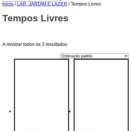
Início
/
LAR, JARDIM E LAZER
/ Tempos Livres
Tempos Livres
Price filter
A mostrar todos os 3 resultados
On sale
(14)
Text search
Etiquetas de produto
Etiquetas de produto