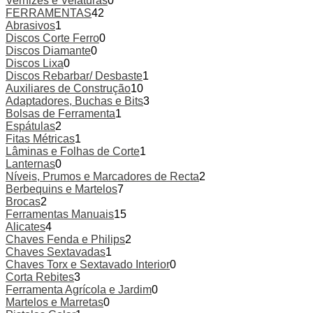
Vernizes e Velaturas
0
FERRAMENTAS
42
Abrasivos
1
Discos Corte Ferro
0
Discos Diamante
0
Discos Lixa
0
Discos Rebarbar/ Desbaste
1
Auxiliares de Construção
10
Adaptadores, Buchas e Bits
3
Bolsas de Ferramenta
1
Espátulas
2
Fitas Métricas
1
Lâminas e Folhas de Corte
1
Lanternas
0
Níveis, Prumos e Marcadores de Recta
2
Berbequins e Martelos
7
Brocas
2
Ferramentas Manuais
15
Alicates
4
Chaves Fenda e Philips
2
Chaves Sextavadas
1
Chaves Torx e Sextavado Interior
0
Corta Rebites
3
Ferramenta Agrícola e Jardim
0
Martelos e Marretas
0