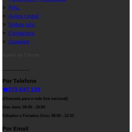
>
RAL
>
Aviso Legal
>
Sobre nós
>
Contactos
>
Cookies
Apoio ao Cliente
__________
Por Telefone
275 647 139
☎
(Chamada para a rede fixa nacional)
Dias úteis: 08:00 - 18:00
Sábados e Feriados Civis: 08:00 - 12:30
Por Email