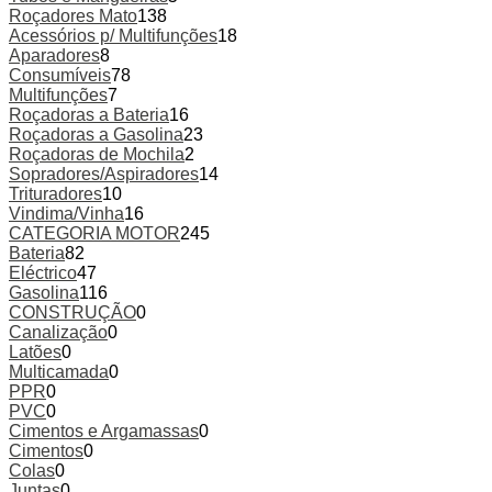
Roçadores Mato
138
Acessórios p/ Multifunções
18
Aparadores
8
Consumíveis
78
Multifunções
7
Roçadoras a Bateria
16
Roçadoras a Gasolina
23
Roçadoras de Mochila
2
Sopradores/Aspiradores
14
Trituradores
10
Vindima/Vinha
16
CATEGORIA MOTOR
245
Bateria
82
Eléctrico
47
Gasolina
116
CONSTRUÇÃO
0
Canalização
0
Latões
0
Multicamada
0
PPR
0
PVC
0
Cimentos e Argamassas
0
Cimentos
0
Colas
0
Juntas
0