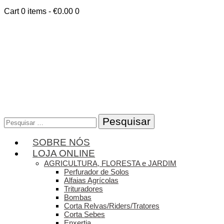
Cart
0 items
-
€0.00
0
Pesquisar
por:
SOBRE NÓS
LOJA ONLINE
AGRICULTURA, FLORESTA e JARDIM
Perfurador de Solos
Alfaias Agrícolas
Trituradores
Bombas
Corta Relvas/Riders/Tratores
Corta Sebes
Enxertia