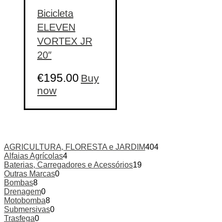
Bicicleta
ELEVEN
VORTEX JR
20″
€
195.00
Buy
now
AGRICULTURA, FLORESTA e JARDIM
404
Alfaias Agrícolas
4
Baterias, Carregadores e Acessórios
19
Outras Marcas
0
Bombas
8
Drenagem
0
Motobomba
8
Submersivas
0
Trasfega
0