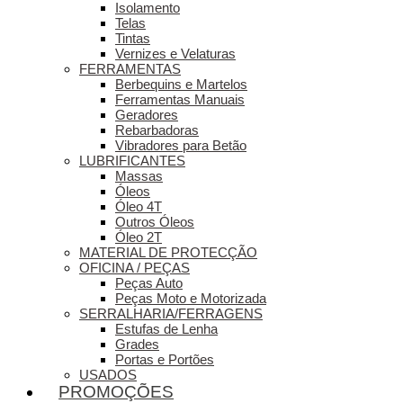
Isolamento
Telas
Tintas
Vernizes e Velaturas
FERRAMENTAS
Berbequins e Martelos
Ferramentas Manuais
Geradores
Rebarbadoras
Vibradores para Betão
LUBRIFICANTES
Massas
Óleos
Óleo 4T
Outros Óleos
Óleo 2T
MATERIAL DE PROTECÇÃO
OFICINA / PEÇAS
Peças Auto
Peças Moto e Motorizada
SERRALHARIA/FERRAGENS
Estufas de Lenha
Grades
Portas e Portões
USADOS
PROMOÇÕES