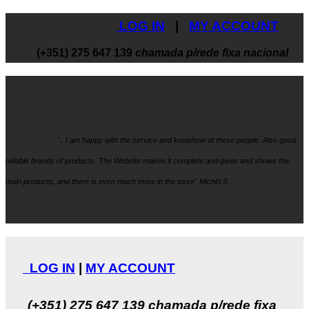
LOG IN
|
MY ACCOUNT
(+351) 275 647 139
chamada p/rede fixa nacional
".. I am happy with the service and knowhow
of these people. Also good
reliable brands of products. The Website makes it
complete and gives and shows the
main products, and there is even much more in the store" Michël S
LOG IN
|
MY ACCOUNT
(+351) 275 647 139
chamada p/rede fixa