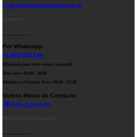
✉
geral@antuneseroques.pt
Compras
__________
Por Whatsapp
📲
969 655 009
(Chamada para rede móvel nacional)
Dias úteis: 08:00 - 18:00
Sábados e Feriados Civis: 08:00 - 12:30
Outros Meios de Contacto
💬 Fale Conosco
Métodos de Pagamento
__________