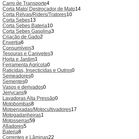
Carro de Transporte
4
Corta Mato/ Destroçador de Mato
14
Corta Relvas/Riders/Tratores
10
Corta Sebes
13
Corta Sebes Bateria
10
Corta Sebes Gasolina
3
Criação de Gado
2
Enxertia
6
Consumíveis
3
Tesouras e Canivetes
3
Horta e Jardim
1
Ferramenta Agrícola
0
Raticidas, Insecticidas e Outros
0
Semeadores
0
Sementes
0
Vasos e derivados
0
Jerrycans
9
Lavadoras Alta Pressão
0
Motobombas
8
Motoenxadas/Motocultivadores
17
Motogadanheiras
1
Motosserras
59
Afiadores
5
Bateria
8
Correntes e Lâminas
22