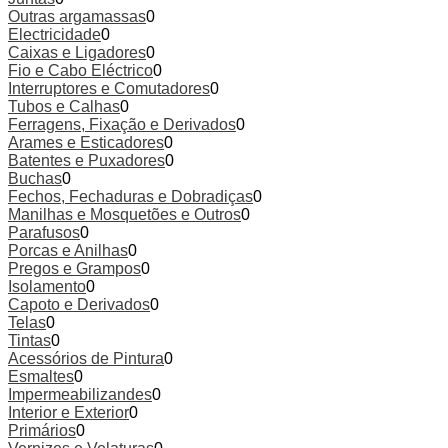
Outras argamassas
0
Electricidade
0
Caixas e Ligadores
0
Fio e Cabo Eléctrico
0
Interruptores e Comutadores
0
Tubos e Calhas
0
Ferragens, Fixação e Derivados
0
Arames e Esticadores
0
Batentes e Puxadores
0
Buchas
0
Fechos, Fechaduras e Dobradiças
0
Manilhas e Mosquetões e Outros
0
Parafusos
0
Porcas e Anilhas
0
Pregos e Grampos
0
Isolamento
0
Capoto e Derivados
0
Telas
0
Tintas
0
Acessórios de Pintura
0
Esmaltes
0
Impermeabilizandes
0
Interior e Exterior
0
Primários
0