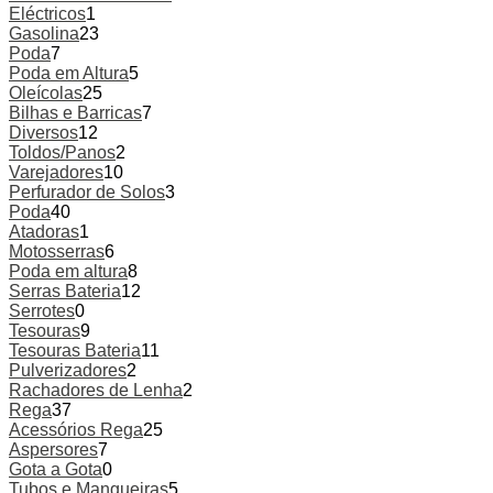
Eléctricos
1
Gasolina
23
Poda
7
Poda em Altura
5
Oleícolas
25
Bilhas e Barricas
7
Diversos
12
Toldos/Panos
2
Varejadores
10
Perfurador de Solos
3
Poda
40
Atadoras
1
Motosserras
6
Poda em altura
8
Serras Bateria
12
Serrotes
0
Tesouras
9
Tesouras Bateria
11
Pulverizadores
2
Rachadores de Lenha
2
Rega
37
Acessórios Rega
25
Aspersores
7
Gota a Gota
0
Tubos e Mangueiras
5