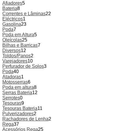
Afiadores
5
Bateria
8
Correntes e Lâminas
22
Eléctricos
1
Gasolina
23
Poda
7
Poda em Altura
5
Oleícolas
25
Bilhas e Barricas
7
Diversos
12
Toldos/Panos
2
Varejadores
10
Perfurador de Solos
3
Poda
40
Atadoras
1
Motosserras
6
Poda em altura
8
Serras Bateria
12
Serrotes
0
Tesouras
9
Tesouras Bateria
11
Pulverizadores
2
Rachadores de Lenha
2
Rega
37
Acessórios Rega
25