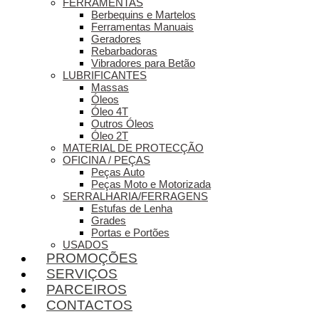
FERRAMENTAS
Berbequins e Martelos
Ferramentas Manuais
Geradores
Rebarbadoras
Vibradores para Betão
LUBRIFICANTES
Massas
Óleos
Óleo 4T
Outros Óleos
Óleo 2T
MATERIAL DE PROTECÇÃO
OFICINA / PEÇAS
Peças Auto
Peças Moto e Motorizada
SERRALHARIA/FERRAGENS
Estufas de Lenha
Grades
Portas e Portões
USADOS
PROMOÇÕES
SERVIÇOS
PARCEIROS
CONTACTOS