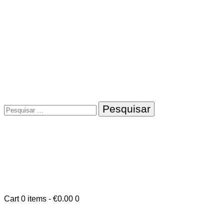
Pesquisar
por:
Cart
0 items
-
€0.00
0