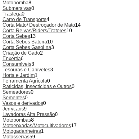
Motobomba
8
Submersivas
0
Trasfega
0
Carro de Transporte
4
Corta Mato/ Destroçador de Mato
14
Corta Relvas/Riders/Tratores
10
Corta Sebes
13
Corta Sebes Bateria
10
Corta Sebes Gasolina
3
Criação de Gado
2
Enxertia
6
Consumíveis
3
Tesouras e Canivetes
3
Horta e Jardim
1
Ferramenta Agrícola
0
Raticidas, Insecticidas e Outros
0
Semeadores
0
Sementes
0
Vasos e derivados
0
Jerrycans
9
Lavadoras Alta Pressão
0
Motobombas
8
Motoenxadas/Motocultivadores
17
Motogadanheiras
1
Motosserras
59