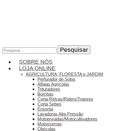
Pesquisar
por:
SOBRE NÓS
LOJA ONLINE
AGRICULTURA, FLORESTA e JARDIM
Perfurador de Solos
Alfaias Agrícolas
Trituradores
Bombas
Corta Relvas/Riders/Tratores
Corta Sebes
Enxertia
Lavadoras Alta Pressão
Motoenxadas/Motocultivadores
Motosserras
Oleícolas