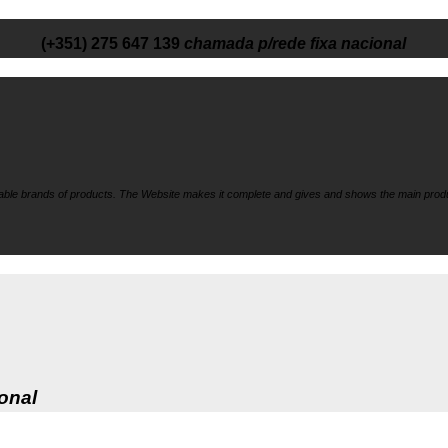
(+351) 275 647 139
chamada p/rede fixa nacional
liable brands of products. The Website makes it
complete and gives and shows the main produ
onal