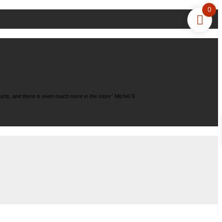
0
cts, and there is even much more in the store" Michël S