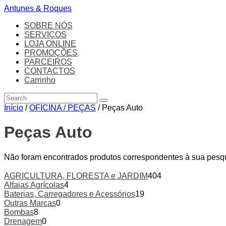
Antunes & Roques
SOBRE NÓS
SERVIÇOS
LOJA ONLINE
PROMOÇÕES
PARCEIROS
CONTACTOS
Carrinho
Início
/
OFICINA / PEÇAS
/ Peças Auto
Peças Auto
Não foram encontrados produtos correspondentes à sua pesq
AGRICULTURA, FLORESTA e JARDIM
404
Alfaias Agrícolas
4
Baterias, Carregadores e Acessórios
19
Outras Marcas
0
Bombas
8
Drenagem
0