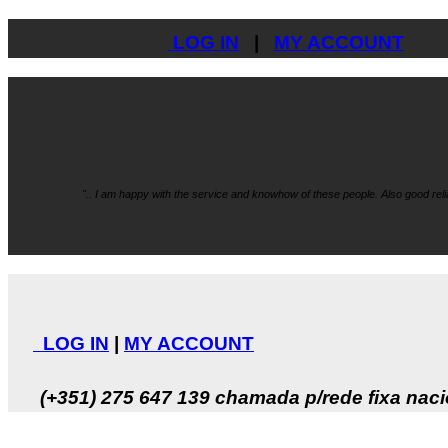
LOG IN
|
MY ACCOUNT
".. I am happy with the service and knowhow
of these people. Also good re
LOG IN
|
MY ACCOUNT
(+351) 275 647 139
chamada p/rede fixa naci