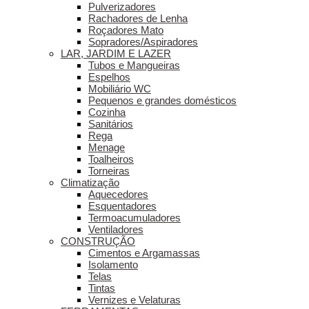
Pulverizadores
Rachadores de Lenha
Roçadores Mato
Sopradores/Aspiradores
LAR, JARDIM E LAZER
Tubos e Mangueiras
Espelhos
Mobiliário WC
Pequenos e grandes domésticos
Cozinha
Sanitários
Rega
Menage
Toalheiros
Torneiras
Climatização
Aquecedores
Esquentadores
Termoacumuladores
Ventiladores
CONSTRUÇÃO
Cimentos e Argamassas
Isolamento
Telas
Tintas
Vernizes e Velaturas