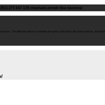
+351) 275 647 139
chamada p/rede fixa nacional
f products. The Website makes it
complete and gives and shows the main products, and there
al