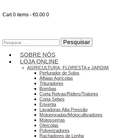
Cart
0 items
-
€0.00
0
Pesquisar
por:
SOBRE NÓS
LOJA ONLINE
AGRICULTURA, FLORESTA e JARDIM
Perfurador de Solos
Alfaias Agrícolas
Trituradores
Bombas
Corta Relvas/Riders/Tratores
Corta Sebes
Enxertia
Lavadoras Alta Pressão
Motoenxadas/Motocultivadores
Motosserras
Oleícolas
Pulverizadores
Rachadores de Lenha