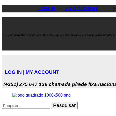
LOG IN
|
MY ACCOUNT
(
".. I am happy with the service and knowhow
of these people. Also good reliable brands o
LOG IN
|
MY ACCOUNT
(+351) 275 647 139
chamada p/rede fixa nacion
Pesquisar
por: