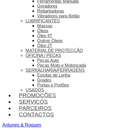
Ferramentas Manuais
Geradores
Rebarbadoras
Vibradores para Betão
LUBRIFICANTES
Massas
Óleos
Óleo 4T
Outros Óleos
Óleo 2T
MATERIAL DE PROTECÇÃO
OFICINA / PEÇAS
Peças Auto
Peças Moto e Motorizada
SERRALHARIA/FERRAGENS
Estufas de Lenha
Grades
Portas e Portões
USADOS
PROMOÇÕES
SERVIÇOS
PARCEIROS
CONTACTOS
Antunes & Roques