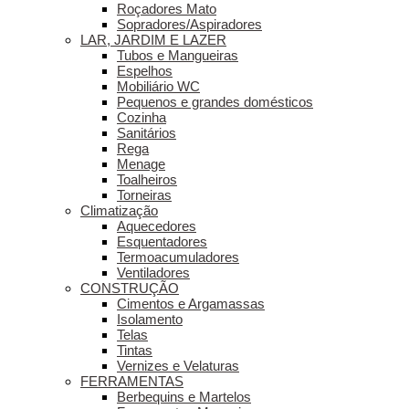
Roçadores Mato
Sopradores/Aspiradores
LAR, JARDIM E LAZER
Tubos e Mangueiras
Espelhos
Mobiliário WC
Pequenos e grandes domésticos
Cozinha
Sanitários
Rega
Menage
Toalheiros
Torneiras
Climatização
Aquecedores
Esquentadores
Termoacumuladores
Ventiladores
CONSTRUÇÃO
Cimentos e Argamassas
Isolamento
Telas
Tintas
Vernizes e Velaturas
FERRAMENTAS
Berbequins e Martelos