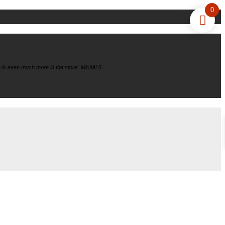
0
 is even much more in the store" Michël S