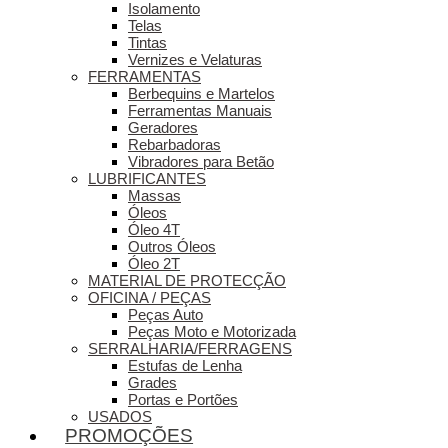
Isolamento
Telas
Tintas
Vernizes e Velaturas
FERRAMENTAS
Berbequins e Martelos
Ferramentas Manuais
Geradores
Rebarbadoras
Vibradores para Betão
LUBRIFICANTES
Massas
Óleos
Óleo 4T
Outros Óleos
Óleo 2T
MATERIAL DE PROTECÇÃO
OFICINA / PEÇAS
Peças Auto
Peças Moto e Motorizada
SERRALHARIA/FERRAGENS
Estufas de Lenha
Grades
Portas e Portões
USADOS
PROMOÇÕES