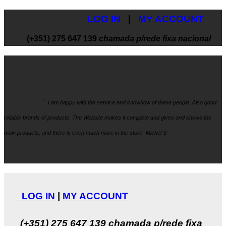
LOG IN
|
MY ACCOUNT
(+351) 275 647 139
chamada p/rede fixa nacional
".. I am happy with the service and knowhow
of these people. Also good
reliable brands of products. The Website makes it
complete and gives and shows the
main products, and there is even much more in the store" Michël S
LOG IN
|
MY ACCOUNT
(+351) 275 647 139
chamada p/rede fixa