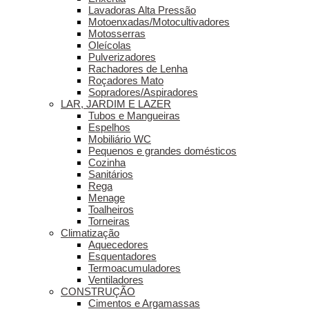
Lavadoras Alta Pressão
Motoenxadas/Motocultivadores
Motosserras
Oleícolas
Pulverizadores
Rachadores de Lenha
Roçadores Mato
Sopradores/Aspiradores
LAR, JARDIM E LAZER
Tubos e Mangueiras
Espelhos
Mobiliário WC
Pequenos e grandes domésticos
Cozinha
Sanitários
Rega
Menage
Toalheiros
Torneiras
Climatização
Aquecedores
Esquentadores
Termoacumuladores
Ventiladores
CONSTRUÇÃO
Cimentos e Argamassas