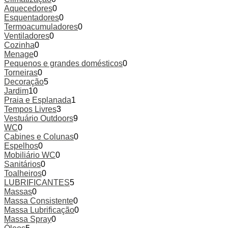
Aquecedores
0
Esquentadores
0
Termoacumuladores
0
Ventiladores
0
Cozinha
0
Menage
0
Pequenos e grandes domésticos
0
Torneiras
0
Decoração
5
Jardim
10
Praia e Esplanada
1
Tempos Livres
3
Vestuário Outdoors
9
WC
0
Cabines e Colunas
0
Espelhos
0
Mobiliário WC
0
Sanitários
0
Toalheiros
0
LUBRIFICANTES
5
Massas
0
Massa Consistente
0
Massa Lubrificação
0
Massa Spray
0