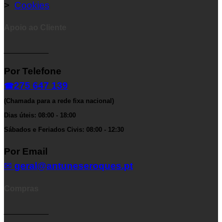
>
Cookies
Apoio ao Cliente
__________
Por Telefone
275 647 139
☎
(Chamada para a rede fixa nacional)
Dias úteis: 08:00 - 18:00
Sábados e Feriados Civis: 08:00 - 12:30
Por Email
✉
geral@antuneseroques.pt
Compras
__________