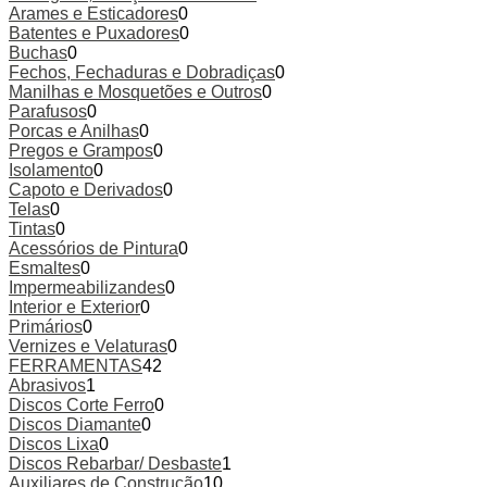
Arames e Esticadores
0
Batentes e Puxadores
0
Buchas
0
Fechos, Fechaduras e Dobradiças
0
Manilhas e Mosquetões e Outros
0
Parafusos
0
Porcas e Anilhas
0
Pregos e Grampos
0
Isolamento
0
Capoto e Derivados
0
Telas
0
Tintas
0
Acessórios de Pintura
0
Esmaltes
0
Impermeabilizandes
0
Interior e Exterior
0
Primários
0
Vernizes e Velaturas
0
FERRAMENTAS
42
Abrasivos
1
Discos Corte Ferro
0
Discos Diamante
0
Discos Lixa
0
Discos Rebarbar/ Desbaste
1
Auxiliares de Construção
10