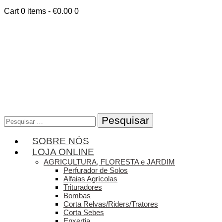
Cart
0 items
-
€0.00
0
Pesquisar
por:
SOBRE NÓS
LOJA ONLINE
AGRICULTURA, FLORESTA e JARDIM
Perfurador de Solos
Alfaias Agrícolas
Trituradores
Bombas
Corta Relvas/Riders/Tratores
Corta Sebes
Enxertia