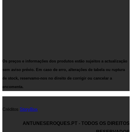
Os preços e informações dos produtos estão sujeitos a actualização
sem aviso prévio. Em caso de erro, alterações de tabela ou ruptura
de stock, reservamo-nos no direito de corrigir ou cancelar a
encomenta.
Créditos
StoryBox
ANTUNESEROQUES.PT - TODOS OS DIREITOS
RESERVADOS