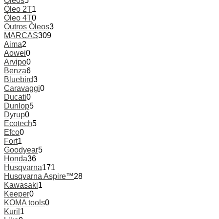
Óleos
5
Óleo 2T
1
Óleo 4T
0
Outros Óleos
3
MARCAS
309
Aima
2
Aowei
0
Arvipo
0
Benza
6
Bluebird
3
Caravaggi
0
Ducati
0
Dunlop
5
Dyrup
0
Ecotech
5
Efco
0
Fort
1
Goodyear
5
Honda
36
Husqvarna
171
Husqvarna Aspire™
28
Kawasaki
1
Keeper
0
KOMA tools
0
Kuril
1