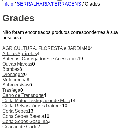
Início
/
SERRALHARIA/FERRAGENS
/ Grades
Grades
Não foram encontrados produtos correspondentes à sua
pesquisa.
AGRICULTURA, FLORESTA e JARDIM
404
Alfaias Agrícolas
4
Baterias, Carregadores e Acessórios
19
Outras Marcas
0
Bombas
8
Drenagem
0
Motobomba
8
Submersivas
0
Trasfega
0
Carro de Transporte
4
Corta Mato/ Destroçador de Mato
14
Corta Relvas/Riders/Tratores
10
Corta Sebes
13
Corta Sebes Bateria
10
Corta Sebes Gasolina
3
Criação de Gado
2