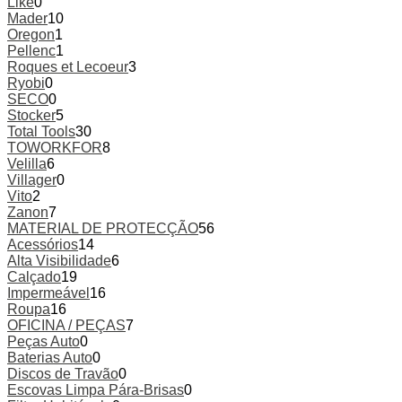
Like
0
Mader
10
Oregon
1
Pellenc
1
Roques et Lecoeur
3
Ryobi
0
SECO
0
Stocker
5
Total Tools
30
TOWORKFOR
8
Velilla
6
Villager
0
Vito
2
Zanon
7
MATERIAL DE PROTECÇÃO
56
Acessórios
14
Alta Visibilidade
6
Calçado
19
Impermeável
16
Roupa
16
OFICINA / PEÇAS
7
Peças Auto
0
Baterias Auto
0
Discos de Travão
0
Escovas Limpa Pára-Brisas
0