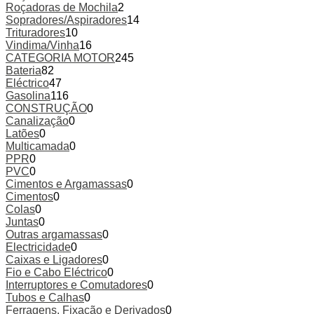
Roçadoras de Mochila
2
Sopradores/Aspiradores
14
Trituradores
10
Vindima/Vinha
16
CATEGORIA MOTOR
245
Bateria
82
Eléctrico
47
Gasolina
116
CONSTRUÇÃO
0
Canalização
0
Latões
0
Multicamada
0
PPR
0
PVC
0
Cimentos e Argamassas
0
Cimentos
0
Colas
0
Juntas
0
Outras argamassas
0
Electricidade
0
Caixas e Ligadores
0
Fio e Cabo Eléctrico
0
Interruptores e Comutadores
0
Tubos e Calhas
0
Ferragens, Fixação e Derivados
0