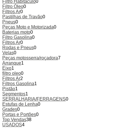
Filtro Habitáculo
0
Filtro Óleo
0
Filtros Ar
0
Pastilhas de Travão
0
Pneus
0
Peças Moto e Motorizada
0
Baterias moto
0
Filtro Gasolina
0
Filtros Ar
0
Rodas e Pneus
0
Velas
0
Peças motosserra/roçadora
7
Arranque
1
Eixo
1
filtro oleo
0
Filtros Ar
2
Filtros Gasolina
1
Pistão
1
Segmentos
1
SERRALHARIA/FERRAGENS
0
Estufas de Lenha
0
Grades
0
Portas e Portões
0
Top Vendas
38
USADOS
4