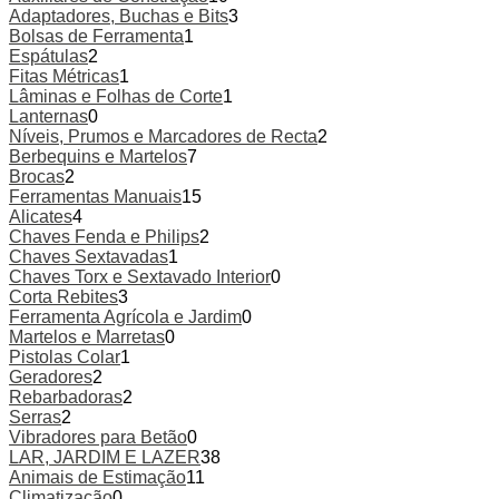
Adaptadores, Buchas e Bits
3
Bolsas de Ferramenta
1
Espátulas
2
Fitas Métricas
1
Lâminas e Folhas de Corte
1
Lanternas
0
Níveis, Prumos e Marcadores de Recta
2
Berbequins e Martelos
7
Brocas
2
Ferramentas Manuais
15
Alicates
4
Chaves Fenda e Philips
2
Chaves Sextavadas
1
Chaves Torx e Sextavado Interior
0
Corta Rebites
3
Ferramenta Agrícola e Jardim
0
Martelos e Marretas
0
Pistolas Colar
1
Geradores
2
Rebarbadoras
2
Serras
2
Vibradores para Betão
0
LAR, JARDIM E LAZER
38
Animais de Estimação
11
Climatização
0