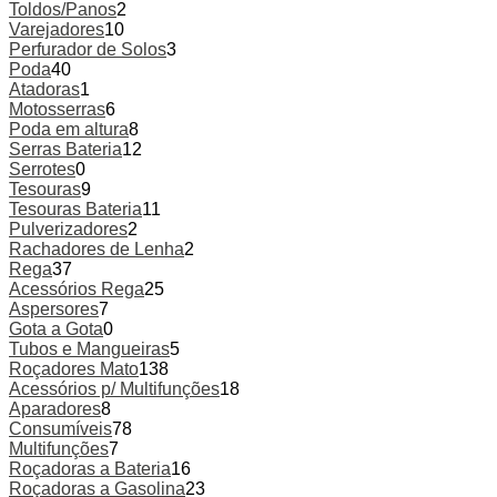
Toldos/Panos
2
Varejadores
10
Perfurador de Solos
3
Poda
40
Atadoras
1
Motosserras
6
Poda em altura
8
Serras Bateria
12
Serrotes
0
Tesouras
9
Tesouras Bateria
11
Pulverizadores
2
Rachadores de Lenha
2
Rega
37
Acessórios Rega
25
Aspersores
7
Gota a Gota
0
Tubos e Mangueiras
5
Roçadores Mato
138
Acessórios p/ Multifunções
18
Aparadores
8
Consumíveis
78
Multifunções
7
Roçadoras a Bateria
16
Roçadoras a Gasolina
23