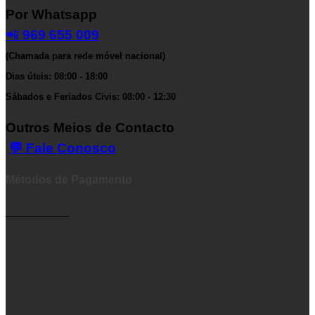
Por Whatsapp
📲
969 655 009
(Chamada para rede móvel nacional)
Dias úteis: 08:00 - 18:00
Sábados e Feriados Civis: 08:00 - 12:30
Outros Meios de Contacto
💬 Fale Conosco
Métodos de Pagamento
__________