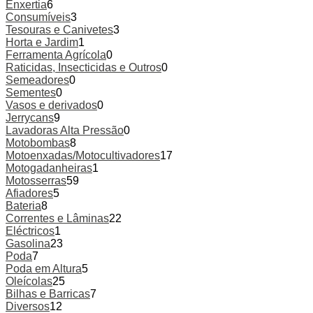
Enxertia
6
Consumíveis
3
Tesouras e Canivetes
3
Horta e Jardim
1
Ferramenta Agrícola
0
Raticidas, Insecticidas e Outros
0
Semeadores
0
Sementes
0
Vasos e derivados
0
Jerrycans
9
Lavadoras Alta Pressão
0
Motobombas
8
Motoenxadas/Motocultivadores
17
Motogadanheiras
1
Motosserras
59
Afiadores
5
Bateria
8
Correntes e Lâminas
22
Eléctricos
1
Gasolina
23
Poda
7
Poda em Altura
5
Oleícolas
25
Bilhas e Barricas
7
Diversos
12