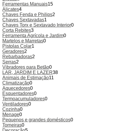
Ferramentas Manuais
15
Alicates
4
Chaves Fenda e Philips
2
Chaves Sextavadas
1
Chaves Torx e Sextavado Interior
0
Corta Rebites
3
Ferramenta Agrícola e Jardim
0
Martelos e Marretas
0
Pistolas Colar
1
Geradores
2
Rebarbadoras
2
Serras
2
Vibradores para Betão
0
LAR, JARDIM E LAZER
38
Animais de Estimação
11
Climatização
0
Aquecedores
0
Esquentadores
0
Termoacumuladores
0
Ventiladores
0
Cozinha
0
Menage
0
Pequenos e grandes domésticos
0
Torneiras
0
Decoração
5