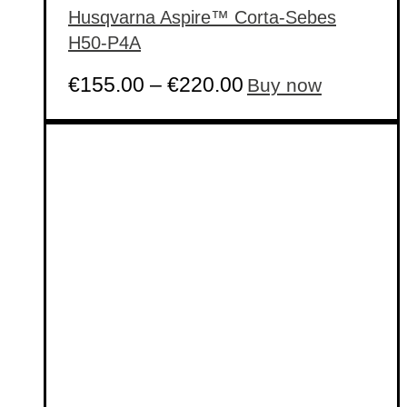
Husqvarna Aspire™ Corta-Sebes
H50-P4A
This
€
155.00
–
€
220.00
Buy now
product
has
multiple
variants.
The
options
may
be
chosen
on
the
product
page