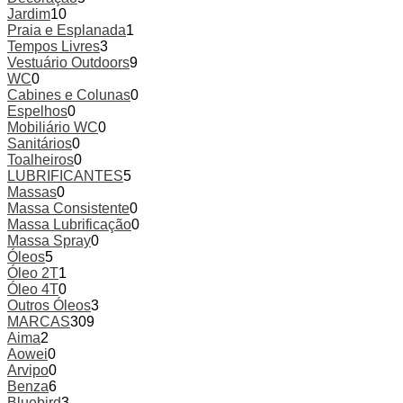
Jardim
10
Praia e Esplanada
1
Tempos Livres
3
Vestuário Outdoors
9
WC
0
Cabines e Colunas
0
Espelhos
0
Mobiliário WC
0
Sanitários
0
Toalheiros
0
LUBRIFICANTES
5
Massas
0
Massa Consistente
0
Massa Lubrificação
0
Massa Spray
0
Óleos
5
Óleo 2T
1
Óleo 4T
0
Outros Óleos
3
MARCAS
309
Aima
2
Aowei
0
Arvipo
0
Benza
6
Bluebird
3