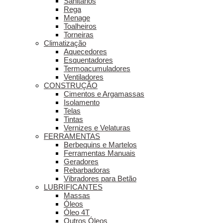
Sanitários
Rega
Menage
Toalheiros
Torneiras
Climatização
Aquecedores
Esquentadores
Termoacumuladores
Ventiladores
CONSTRUÇÃO
Cimentos e Argamassas
Isolamento
Telas
Tintas
Vernizes e Velaturas
FERRAMENTAS
Berbequins e Martelos
Ferramentas Manuais
Geradores
Rebarbadoras
Vibradores para Betão
LUBRIFICANTES
Massas
Óleos
Óleo 4T
Outros Óleos