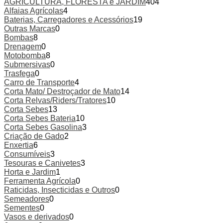
AGRICULTURA, FLORESTA e JARDIM
404
Alfaias Agrícolas
4
Baterias, Carregadores e Acessórios
19
Outras Marcas
0
Bombas
8
Drenagem
0
Motobomba
8
Submersivas
0
Trasfega
0
Carro de Transporte
4
Corta Mato/ Destroçador de Mato
14
Corta Relvas/Riders/Tratores
10
Corta Sebes
13
Corta Sebes Bateria
10
Corta Sebes Gasolina
3
Criação de Gado
2
Enxertia
6
Consumíveis
3
Tesouras e Canivetes
3
Horta e Jardim
1
Ferramenta Agrícola
0
Raticidas, Insecticidas e Outros
0
Semeadores
0
Sementes
0
Vasos e derivados
0