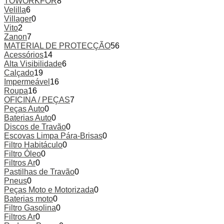
TOWORKFOR
8
Velilla
6
Villager
0
Vito
2
Zanon
7
MATERIAL DE PROTECÇÃO
56
Acessórios
14
Alta Visibilidade
6
Calçado
19
Impermeável
16
Roupa
16
OFICINA / PEÇAS
7
Peças Auto
0
Baterias Auto
0
Discos de Travão
0
Escovas Limpa Pára-Brisas
0
Filtro Habitáculo
0
Filtro Óleo
0
Filtros Ar
0
Pastilhas de Travão
0
Pneus
0
Peças Moto e Motorizada
0
Baterias moto
0
Filtro Gasolina
0
Filtros Ar
0