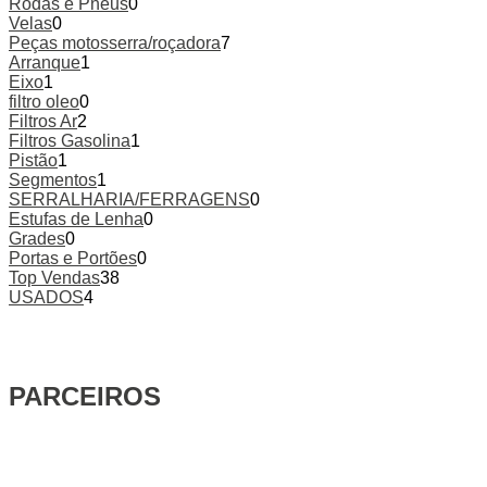
Rodas e Pneus
0
Velas
0
Peças motosserra/roçadora
7
Arranque
1
Eixo
1
filtro oleo
0
Filtros Ar
2
Filtros Gasolina
1
Pistão
1
Segmentos
1
SERRALHARIA/FERRAGENS
0
Estufas de Lenha
0
Grades
0
Portas e Portões
0
Top Vendas
38
USADOS
4
PARCEIROS