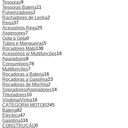
Tesouras
9
Tesouras Bateria
11
Pulverizadores
2
Rachadores de Lenha
2
Rega
37
Acessórios Rega
25
Aspersores
7
Gota a Gota
0
Tubos e Mangueiras
5
Roçadores Mato
138
Acessórios p/ Multifunções
18
Aparadores
8
Consumíveis
78
Multifunções
7
Roçadoras a Bateria
16
Roçadoras a Gasolina
23
Roçadoras de Mochila
2
Sopradores/Aspiradores
14
Trituradores
10
Vindima/Vinha
16
CATEGORIA MOTOR
245
Bateria
82
Eléctrico
47
Gasolina
116
CONSTRUÇÃO
0