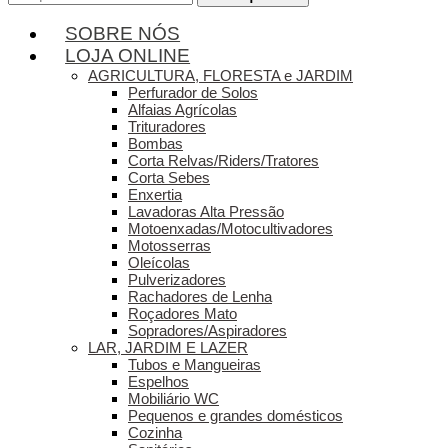
por:
SOBRE NÓS
LOJA ONLINE
AGRICULTURA, FLORESTA e JARDIM
Perfurador de Solos
Alfaias Agrícolas
Trituradores
Bombas
Corta Relvas/Riders/Tratores
Corta Sebes
Enxertia
Lavadoras Alta Pressão
Motoenxadas/Motocultivadores
Motosserras
Oleícolas
Pulverizadores
Rachadores de Lenha
Roçadores Mato
Sopradores/Aspiradores
LAR, JARDIM E LAZER
Tubos e Mangueiras
Espelhos
Mobiliário WC
Pequenos e grandes domésticos
Cozinha