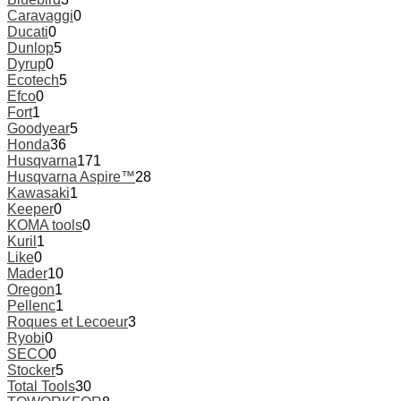
Caravaggi
0
Ducati
0
Dunlop
5
Dyrup
0
Ecotech
5
Efco
0
Fort
1
Goodyear
5
Honda
36
Husqvarna
171
Husqvarna Aspire™
28
Kawasaki
1
Keeper
0
KOMA tools
0
Kuril
1
Like
0
Mader
10
Oregon
1
Pellenc
1
Roques et Lecoeur
3
Ryobi
0
SECO
0
Stocker
5
Total Tools
30