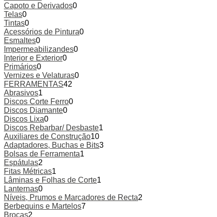
Capoto e Derivados
0
Telas
0
Tintas
0
Acessórios de Pintura
0
Esmaltes
0
Impermeabilizandes
0
Interior e Exterior
0
Primários
0
Vernizes e Velaturas
0
FERRAMENTAS
42
Abrasivos
1
Discos Corte Ferro
0
Discos Diamante
0
Discos Lixa
0
Discos Rebarbar/ Desbaste
1
Auxiliares de Construção
10
Adaptadores, Buchas e Bits
3
Bolsas de Ferramenta
1
Espátulas
2
Fitas Métricas
1
Lâminas e Folhas de Corte
1
Lanternas
0
Níveis, Prumos e Marcadores de Recta
2
Berbequins e Martelos
7
Brocas
2