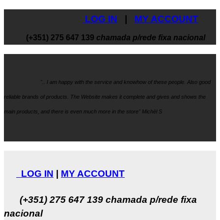
LOG IN
|
MY ACCOUNT
(+351) 275 647 139
chamada p/rede fixa nacional
".. I am happy with the service and knowhow
of these people. Also good
reliable brands of products. The Website makes it
complete and gives and shows the
main products, and there is even much more in the store" Michël S
LOG IN
|
MY ACCOUNT
(+351) 275 647 139
chamada p/rede fixa
nacional