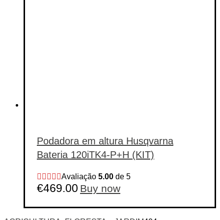
the
product
page
Podadora em altura Husqvarna
Bateria 120iTK4-P+H (KIT)
Avaliação
5.00
de 5
€
469.00
Buy now