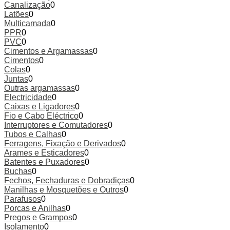
Canalização
0
Latões
0
Multicamada
0
PPR
0
PVC
0
Cimentos e Argamassas
0
Cimentos
0
Colas
0
Juntas
0
Outras argamassas
0
Electricidade
0
Caixas e Ligadores
0
Fio e Cabo Eléctrico
0
Interruptores e Comutadores
0
Tubos e Calhas
0
Ferragens, Fixação e Derivados
0
Arames e Esticadores
0
Batentes e Puxadores
0
Buchas
0
Fechos, Fechaduras e Dobradiças
0
Manilhas e Mosquetões e Outros
0
Parafusos
0
Porcas e Anilhas
0
Pregos e Grampos
0
Isolamento
0