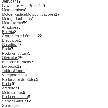
Jerrycans
9
Lavadoras Alta Pressão
0
Motobombas
8
Motoenxadas/Motocultivadores
17
Motogadanheiras
1
Motosserras
59
Afiadores
5
Bateria
8
Correntes e Lâminas
22
Eléctricos
1
Gasolina
23
Poda
7
Poda em Altura
5
Oleícolas
25
Bilhas e Barricas
7
Diversos
12
Toldos/Panos
2
Varejadores
10
Perfurador de Solos
3
Poda
40
Atadoras
1
Motosserras
6
Poda em altura
8
Serras Bateria
12
Serrotes
0