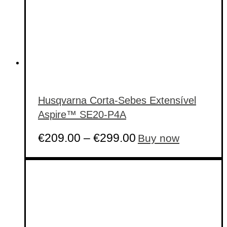
Husqvarna Corta-Sebes Extensível
Aspire™ SE20-P4A
This
€
209.00
–
€
299.00
Buy now
product
has
multiple
variants.
The
options
may
be
chosen
on