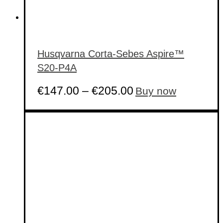
Husqvarna Corta-Sebes Aspire™
S20-P4A
This
€
147.00
–
€
205.00
Buy now
product
has
multiple
variants.
The
options
may
be
chosen
on
the
product
page