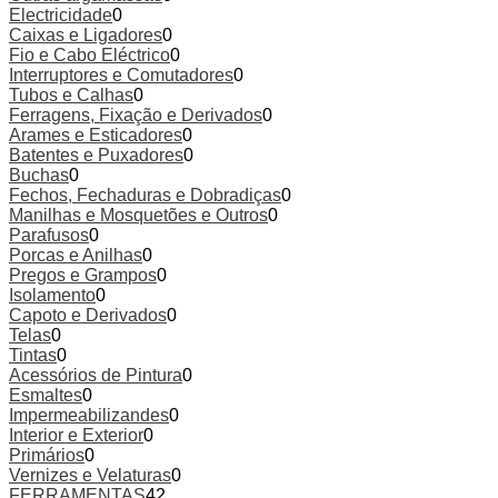
Electricidade
0
Caixas e Ligadores
0
Fio e Cabo Eléctrico
0
Interruptores e Comutadores
0
Tubos e Calhas
0
Ferragens, Fixação e Derivados
0
Arames e Esticadores
0
Batentes e Puxadores
0
Buchas
0
Fechos, Fechaduras e Dobradiças
0
Manilhas e Mosquetões e Outros
0
Parafusos
0
Porcas e Anilhas
0
Pregos e Grampos
0
Isolamento
0
Capoto e Derivados
0
Telas
0
Tintas
0
Acessórios de Pintura
0
Esmaltes
0
Impermeabilizandes
0
Interior e Exterior
0
Primários
0
Vernizes e Velaturas
0
FERRAMENTAS
42