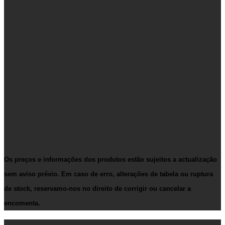
Os preços e informações dos produtos estão sujeitos a actualização
sem aviso prévio. Em caso de erro, alterações de tabela ou ruptura
de stock, reservamo-nos no direito de corrigir ou cancelar a
encomenta.