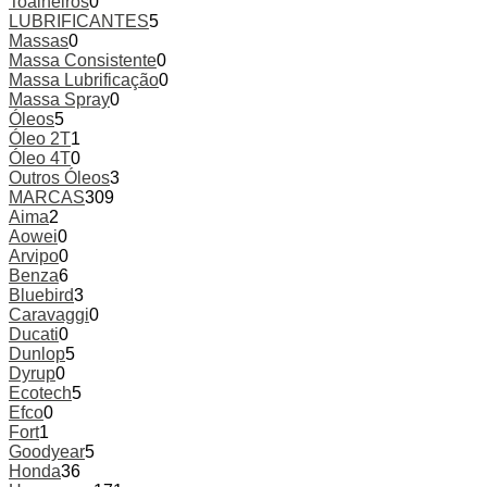
Toalheiros
0
LUBRIFICANTES
5
Massas
0
Massa Consistente
0
Massa Lubrificação
0
Massa Spray
0
Óleos
5
Óleo 2T
1
Óleo 4T
0
Outros Óleos
3
MARCAS
309
Aima
2
Aowei
0
Arvipo
0
Benza
6
Bluebird
3
Caravaggi
0
Ducati
0
Dunlop
5
Dyrup
0
Ecotech
5
Efco
0
Fort
1
Goodyear
5
Honda
36