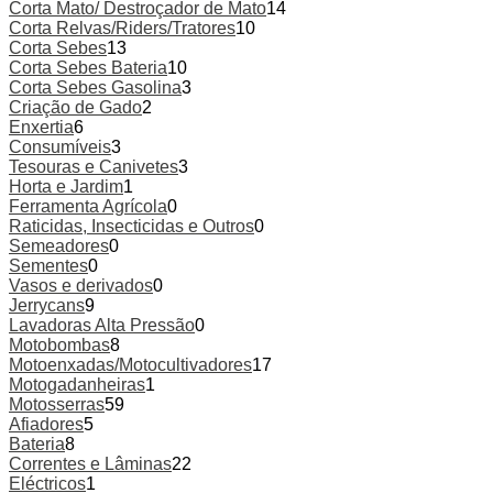
Corta Mato/ Destroçador de Mato
14
Corta Relvas/Riders/Tratores
10
Corta Sebes
13
Corta Sebes Bateria
10
Corta Sebes Gasolina
3
Criação de Gado
2
Enxertia
6
Consumíveis
3
Tesouras e Canivetes
3
Horta e Jardim
1
Ferramenta Agrícola
0
Raticidas, Insecticidas e Outros
0
Semeadores
0
Sementes
0
Vasos e derivados
0
Jerrycans
9
Lavadoras Alta Pressão
0
Motobombas
8
Motoenxadas/Motocultivadores
17
Motogadanheiras
1
Motosserras
59
Afiadores
5
Bateria
8
Correntes e Lâminas
22
Eléctricos
1