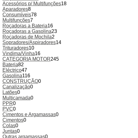
Acessórios p/ Multifunções
18
Aparadores
8
Consumíveis
78
Multifunções
7
Roçadoras a Bateria
16
Roçadoras a Gasolina
23
Roçadoras de Mochila
2
Sopradores/Aspiradores
14
Trituradores
10
Vindima/Vinha
16
CATEGORIA MOTOR
245
Bateria
82
Eléctrico
47
Gasolina
116
CONSTRUÇÃO
0
Canalização
0
Latões
0
Multicamada
0
PPR
0
PVC
0
Cimentos e Argamassas
0
Cimentos
0
Colas
0
Juntas
0
Outras argamassas
0