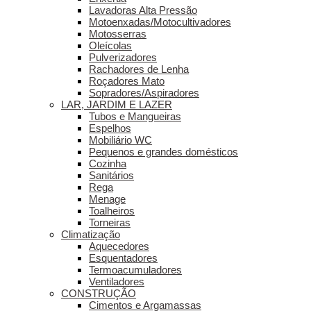
Lavadoras Alta Pressão
Motoenxadas/Motocultivadores
Motosserras
Oleícolas
Pulverizadores
Rachadores de Lenha
Roçadores Mato
Sopradores/Aspiradores
LAR, JARDIM E LAZER
Tubos e Mangueiras
Espelhos
Mobiliário WC
Pequenos e grandes domésticos
Cozinha
Sanitários
Rega
Menage
Toalheiros
Torneiras
Climatização
Aquecedores
Esquentadores
Termoacumuladores
Ventiladores
CONSTRUÇÃO
Cimentos e Argamassas