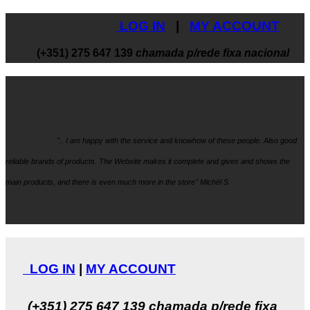
LOG IN
|
MY ACCOUNT
(+351) 275 647 139
chamada p/rede fixa nacional
".. I am happy with the service and knowhow
of these people. Also good
reliable brands of products. The Website makes it
complete and gives and shows the
main products, and there is even much more in the store" Michël S
LOG IN
|
MY ACCOUNT
(+351) 275 647 139
chamada p/rede fixa