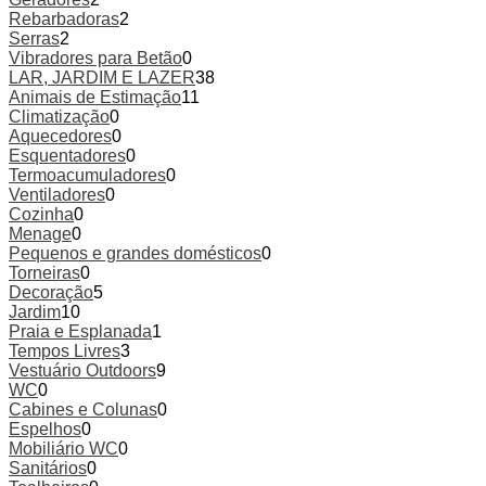
Rebarbadoras
2
Serras
2
Vibradores para Betão
0
LAR, JARDIM E LAZER
38
Animais de Estimação
11
Climatização
0
Aquecedores
0
Esquentadores
0
Termoacumuladores
0
Ventiladores
0
Cozinha
0
Menage
0
Pequenos e grandes domésticos
0
Torneiras
0
Decoração
5
Jardim
10
Praia e Esplanada
1
Tempos Livres
3
Vestuário Outdoors
9
WC
0
Cabines e Colunas
0
Espelhos
0
Mobiliário WC
0
Sanitários
0