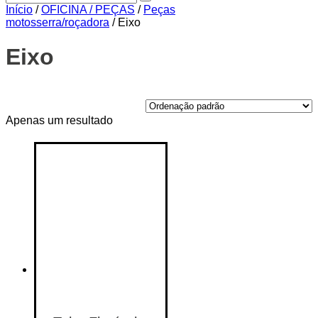
Início
/
OFICINA / PEÇAS
/
Peças
motosserra/roçadora
/ Eixo
Eixo
Price filter
Apenas um resultado
On sale
(14)
Text search
Etiquetas de produto
Etiquetas de produto