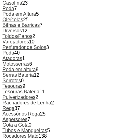
Gasolina
23
Poda
7
Poda em Altura
5
Oleícolas
25
Bilhas e Barricas
7
Diversos
12
Toldos/Panos
2
Varejadores
10
Perfurador de Solos
3
Poda
40
Atadoras
1
Motosserras
6
Poda em altura
8
Serras Bateria
12
Serrotes
0
Tesouras
9
Tesouras Bateria
11
Pulverizadores
2
Rachadores de Lenha
2
Rega
37
Acessórios Rega
25
Aspersores
7
Gota a Gota
0
Tubos e Mangueiras
5
Roçadores Mato
138