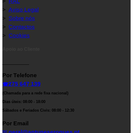
>
RAL
>
Aviso Legal
>
Sobre nós
>
Contactos
>
Cookies
Apoio ao Cliente
__________
Por Telefone
275 647 139
☎
(Chamada para a rede fixa nacional)
Dias úteis: 08:00 - 18:00
Sábados e Feriados Civis: 08:00 - 12:30
Por Email
✉
geral@antuneseroques.pt