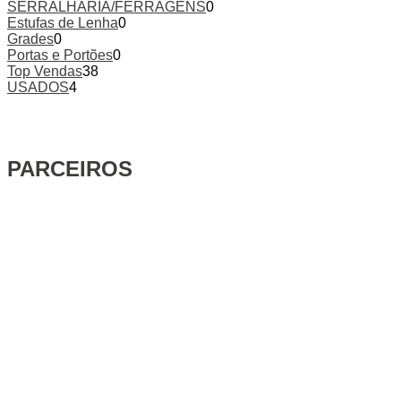
SERRALHARIA/FERRAGENS
0
Estufas de Lenha
0
Grades
0
Portas e Portões
0
Top Vendas
38
USADOS
4
PARCEIROS