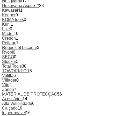
Husqvarna
171
Husqvarna Aspire™
28
Kawasaki
1
Keeper
0
KOMA tools
0
Kuril
1
Like
0
Mader
10
Oregon
1
Pellenc
1
Roques et Lecoeur
3
Ryobi
0
SECO
0
Stocker
5
Total Tools
30
TOWORKFOR
8
Velilla
6
Villager
0
Vito
2
Zanon
7
MATERIAL DE PROTECÇÃO
56
Acessórios
14
Alta Visibilidade
6
Calçado
19
Impermeável
16