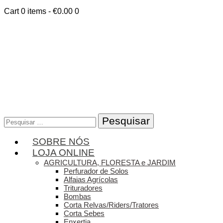
Cart
0 items
-
€0.00
0
Pesquisar
por:
SOBRE NÓS
LOJA ONLINE
AGRICULTURA, FLORESTA e JARDIM
Perfurador de Solos
Alfaias Agrícolas
Trituradores
Bombas
Corta Relvas/Riders/Tratores
Corta Sebes
Enxertia