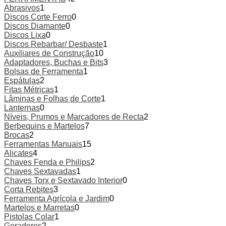
Abrasivos
1
Discos Corte Ferro
0
Discos Diamante
0
Discos Lixa
0
Discos Rebarbar/ Desbaste
1
Auxiliares de Construção
10
Adaptadores, Buchas e Bits
3
Bolsas de Ferramenta
1
Espátulas
2
Fitas Métricas
1
Lâminas e Folhas de Corte
1
Lanternas
0
Níveis, Prumos e Marcadores de Recta
2
Berbequins e Martelos
7
Brocas
2
Ferramentas Manuais
15
Alicates
4
Chaves Fenda e Philips
2
Chaves Sextavadas
1
Chaves Torx e Sextavado Interior
0
Corta Rebites
3
Ferramenta Agrícola e Jardim
0
Martelos e Marretas
0
Pistolas Colar
1
Geradores
2