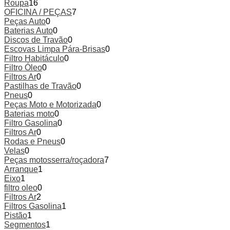
Roupa
16
OFICINA / PEÇAS
7
Peças Auto
0
Baterias Auto
0
Discos de Travão
0
Escovas Limpa Pára-Brisas
0
Filtro Habitáculo
0
Filtro Óleo
0
Filtros Ar
0
Pastilhas de Travão
0
Pneus
0
Peças Moto e Motorizada
0
Baterias moto
0
Filtro Gasolina
0
Filtros Ar
0
Rodas e Pneus
0
Velas
0
Peças motosserra/roçadora
7
Arranque
1
Eixo
1
filtro oleo
0
Filtros Ar
2
Filtros Gasolina
1
Pistão
1
Segmentos
1