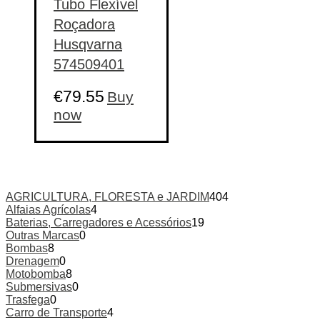
Tubo Flexível
Roçadora
Husqvarna
574509401
€
79.55
Buy
now
AGRICULTURA, FLORESTA e JARDIM
404
Alfaias Agrícolas
4
Baterias, Carregadores e Acessórios
19
Outras Marcas
0
Bombas
8
Drenagem
0
Motobomba
8
Submersivas
0
Trasfega
0
Carro de Transporte
4