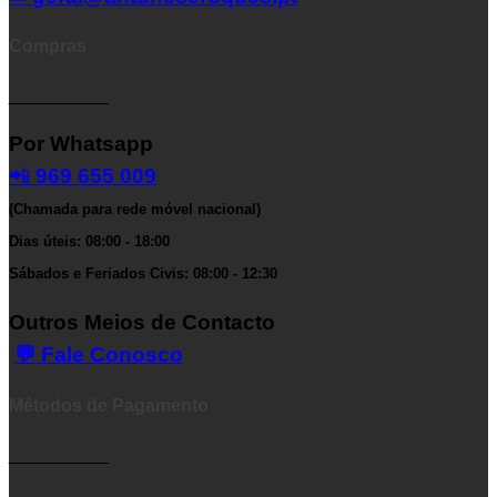
Compras
__________
Por Whatsapp
📲
969 655 009
(Chamada para rede móvel nacional)
Dias úteis: 08:00 - 18:00
Sábados e Feriados Civis: 08:00 - 12:30
Outros Meios de Contacto
💬 Fale Conosco
Métodos de Pagamento
__________