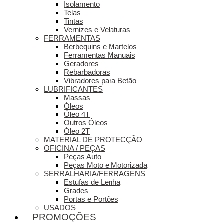
Isolamento
Telas
Tintas
Vernizes e Velaturas
FERRAMENTAS
Berbequins e Martelos
Ferramentas Manuais
Geradores
Rebarbadoras
Vibradores para Betão
LUBRIFICANTES
Massas
Óleos
Óleo 4T
Outros Óleos
Óleo 2T
MATERIAL DE PROTECÇÃO
OFICINA / PEÇAS
Peças Auto
Peças Moto e Motorizada
SERRALHARIA/FERRAGENS
Estufas de Lenha
Grades
Portas e Portões
USADOS
PROMOÇÕES