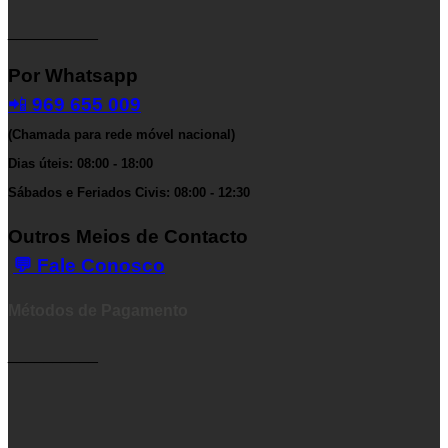
__________
Por Whatsapp
📲
969 655 009
(Chamada para rede móvel nacional)
Dias úteis: 08:00 - 18:00
Sábados e Feriados Civis: 08:00 - 12:30
Outros Meios de Contacto
💬 Fale Conosco
Métodos de Pagamento
__________