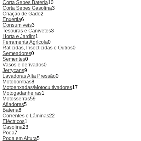
Corta Sebes Bateria
10
Corta Sebes Gasolina
3
Criação de Gado
2
Enxertia
6
Consumíveis
3
Tesouras e Canivetes
3
Horta e Jardim
1
Ferramenta Agrícola
0
Raticidas, Insecticidas e Outros
0
Semeadores
0
Sementes
0
Vasos e derivados
0
Jerrycans
9
Lavadoras Alta Pressão
0
Motobombas
8
Motoenxadas/Motocultivadores
17
Motogadanheiras
1
Motosserras
59
Afiadores
5
Bateria
8
Correntes e Lâminas
22
Eléctricos
1
Gasolina
23
Poda
7
Poda em Altura
5