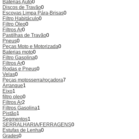
Baterias Auto
0
Discos de Travão
0
Escovas Limpa Pára-Brisas
0
Filtro Habitáculo
0
Filtro Óleo
0
Filtros Ar
0
Pastilhas de Travão
0
Pneus
0
Peças Moto e Motorizada
0
Baterias moto
0
Filtro Gasolina
0
Filtros Ar
0
Rodas e Pneus
0
Velas
0
Peças motosserra/roçadora
7
Arranque
1
Eixo
1
filtro oleo
0
Filtros Ar
2
Filtros Gasolina
1
Pistão
1
Segmentos
1
SERRALHARIA/FERRAGENS
0
Estufas de Lenha
0
Grades
0