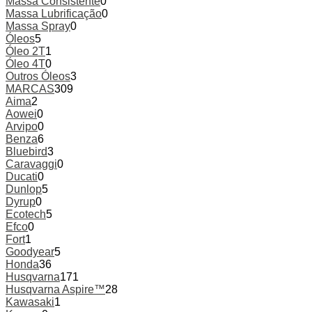
Massa Consistente
0
Massa Lubrificação
0
Massa Spray
0
Óleos
5
Óleo 2T
1
Óleo 4T
0
Outros Óleos
3
MARCAS
309
Aima
2
Aowei
0
Arvipo
0
Benza
6
Bluebird
3
Caravaggi
0
Ducati
0
Dunlop
5
Dyrup
0
Ecotech
5
Efco
0
Fort
1
Goodyear
5
Honda
36
Husqvarna
171
Husqvarna Aspire™
28
Kawasaki
1