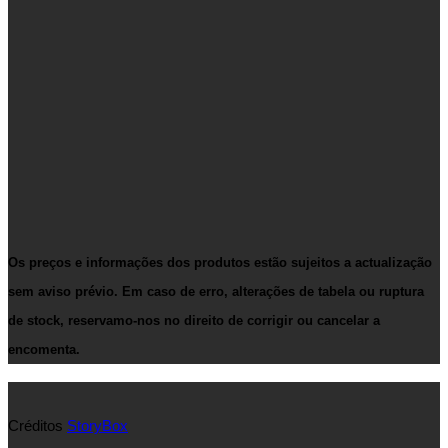
Os preços e informações dos produtos estão sujeitos a actualização
sem aviso prévio. Em caso de erro, alterações de tabela ou ruptura
de stock, reservamo-nos no direito de corrigir ou cancelar a
encomenta.
Créditos
StoryBox