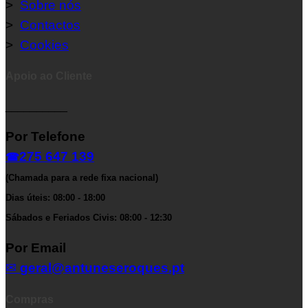
>
Sobre nós
>
Contactos
>
Cookies
Apoio ao Cliente
__________
Por Telefone
275 647 139
☎
(Chamada para a rede fixa nacional)
Dias úteis: 08:00 - 18:00
Sábados e Feriados Civis: 08:00 - 12:30
Por Email
✉
geral@antuneseroques.pt
Compras