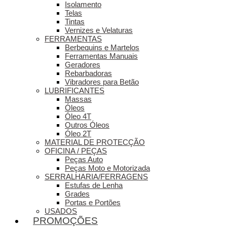
Isolamento
Telas
Tintas
Vernizes e Velaturas
FERRAMENTAS
Berbequins e Martelos
Ferramentas Manuais
Geradores
Rebarbadoras
Vibradores para Betão
LUBRIFICANTES
Massas
Óleos
Óleo 4T
Outros Óleos
Óleo 2T
MATERIAL DE PROTECÇÃO
OFICINA / PEÇAS
Peças Auto
Peças Moto e Motorizada
SERRALHARIA/FERRAGENS
Estufas de Lenha
Grades
Portas e Portões
USADOS
PROMOÇÕES