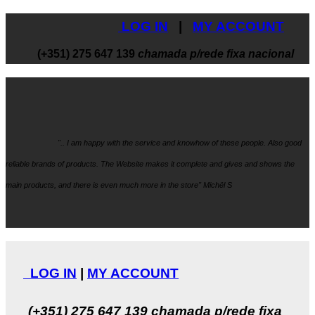
LOG IN
|
MY ACCOUNT
(+351) 275 647 139
chamada p/rede fixa nacional
".. I am happy with the service and knowhow
of these people. Also good
reliable brands of products. The Website makes it
complete and gives and shows the
main products, and there is even much more in the store" Michël S
LOG IN
|
MY ACCOUNT
(+351) 275 647 139
chamada p/rede fixa