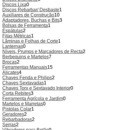
Discos Lixa
0
Discos Rebarbar/ Desbaste
1
Auxiliares de Construção
10
Adaptadores, Buchas e Bits
3
Bolsas de Ferramenta
1
Espátulas
2
Fitas Métricas
1
Lâminas e Folhas de Corte
1
Lanternas
0
Níveis, Prumos e Marcadores de Recta
2
Berbequins e Martelos
7
Brocas
2
Ferramentas Manuais
15
Alicates
4
Chaves Fenda e Philips
2
Chaves Sextavadas
1
Chaves Torx e Sextavado Interior
0
Corta Rebites
3
Ferramenta Agrícola e Jardim
0
Martelos e Marretas
0
Pistolas Colar
1
Geradores
2
Rebarbadoras
2
Serras
2
Vibradores para Betão
0