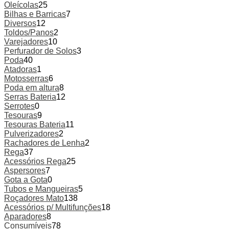
Oleícolas
25
Bilhas e Barricas
7
Diversos
12
Toldos/Panos
2
Varejadores
10
Perfurador de Solos
3
Poda
40
Atadoras
1
Motosserras
6
Poda em altura
8
Serras Bateria
12
Serrotes
0
Tesouras
9
Tesouras Bateria
11
Pulverizadores
2
Rachadores de Lenha
2
Rega
37
Acessórios Rega
25
Aspersores
7
Gota a Gota
0
Tubos e Mangueiras
5
Roçadores Mato
138
Acessórios p/ Multifunções
18
Aparadores
8
Consumíveis
78