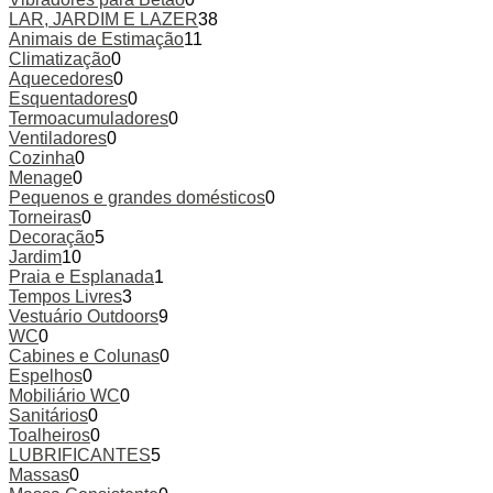
LAR, JARDIM E LAZER
38
Animais de Estimação
11
Climatização
0
Aquecedores
0
Esquentadores
0
Termoacumuladores
0
Ventiladores
0
Cozinha
0
Menage
0
Pequenos e grandes domésticos
0
Torneiras
0
Decoração
5
Jardim
10
Praia e Esplanada
1
Tempos Livres
3
Vestuário Outdoors
9
WC
0
Cabines e Colunas
0
Espelhos
0
Mobiliário WC
0
Sanitários
0
Toalheiros
0
LUBRIFICANTES
5
Massas
0