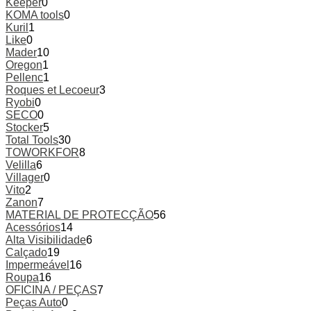
Keeper
0
KOMA tools
0
Kuril
1
Like
0
Mader
10
Oregon
1
Pellenc
1
Roques et Lecoeur
3
Ryobi
0
SECO
0
Stocker
5
Total Tools
30
TOWORKFOR
8
Velilla
6
Villager
0
Vito
2
Zanon
7
MATERIAL DE PROTECÇÃO
56
Acessórios
14
Alta Visibilidade
6
Calçado
19
Impermeável
16
Roupa
16
OFICINA / PEÇAS
7
Peças Auto
0