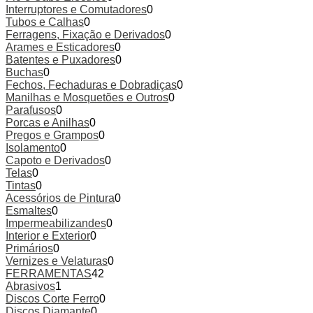
Interruptores e Comutadores
0
Tubos e Calhas
0
Ferragens, Fixação e Derivados
0
Arames e Esticadores
0
Batentes e Puxadores
0
Buchas
0
Fechos, Fechaduras e Dobradiças
0
Manilhas e Mosquetões e Outros
0
Parafusos
0
Porcas e Anilhas
0
Pregos e Grampos
0
Isolamento
0
Capoto e Derivados
0
Telas
0
Tintas
0
Acessórios de Pintura
0
Esmaltes
0
Impermeabilizandes
0
Interior e Exterior
0
Primários
0
Vernizes e Velaturas
0
FERRAMENTAS
42
Abrasivos
1
Discos Corte Ferro
0
Discos Diamante
0