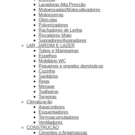
Lavadoras Alta Pressão
Motoenxadas/Motocultivadores
Motosserras
Oleícolas
Pulverizadores
Rachadores de Lenha
Roçadores Mato
Sopradores/Aspiradores
LAR, JARDIM E LAZER
Tubos e Mangueiras
Espelhos
Mobiliário WC
Pequenos e grandes domésticos
Cozinha
Sanitários
Rega
Menage
Toalheiros
Torneiras
Climatização
Aquecedores
Esquentadores
Termoacumuladores
Ventiladores
CONSTRUÇÃO
Cimentos e Argamassas