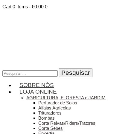
Cart
0 items
-
€0.00
0
Pesquisar
por:
SOBRE NÓS
LOJA ONLINE
AGRICULTURA, FLORESTA e JARDIM
Perfurador de Solos
Alfaias Agrícolas
Trituradores
Bombas
Corta Relvas/Riders/Tratores
Corta Sebes
Enxertia