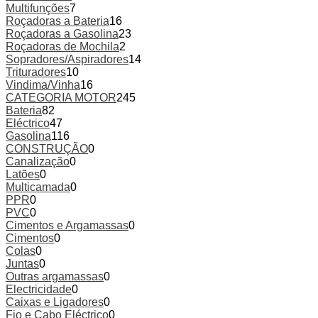
Multifunções
7
Roçadoras a Bateria
16
Roçadoras a Gasolina
23
Roçadoras de Mochila
2
Sopradores/Aspiradores
14
Trituradores
10
Vindima/Vinha
16
CATEGORIA MOTOR
245
Bateria
82
Eléctrico
47
Gasolina
116
CONSTRUÇÃO
0
Canalização
0
Latões
0
Multicamada
0
PPR
0
PVC
0
Cimentos e Argamassas
0
Cimentos
0
Colas
0
Juntas
0
Outras argamassas
0
Electricidade
0
Caixas e Ligadores
0
Fio e Cabo Eléctrico
0