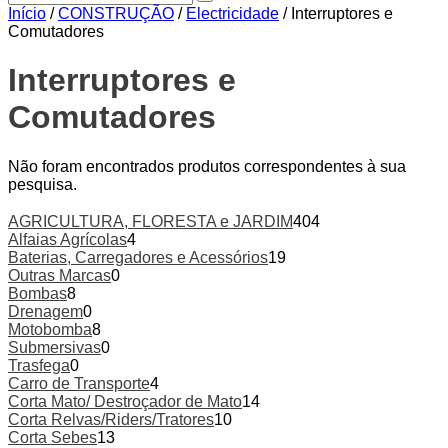
Início
/
CONSTRUÇÃO
/
Electricidade
/ Interruptores e
Comutadores
Interruptores e
Comutadores
Não foram encontrados produtos correspondentes à sua
pesquisa.
AGRICULTURA, FLORESTA e JARDIM
404
Alfaias Agrícolas
4
Baterias, Carregadores e Acessórios
19
Outras Marcas
0
Bombas
8
Drenagem
0
Motobomba
8
Submersivas
0
Trasfega
0
Carro de Transporte
4
Corta Mato/ Destroçador de Mato
14
Corta Relvas/Riders/Tratores
10
Corta Sebes
13