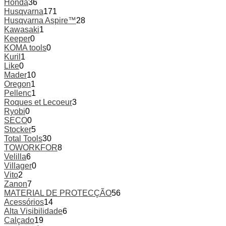
Honda
36
Husqvarna
171
Husqvarna Aspire™
28
Kawasaki
1
Keeper
0
KOMA tools
0
Kuril
1
Like
0
Mader
10
Oregon
1
Pellenc
1
Roques et Lecoeur
3
Ryobi
0
SECO
0
Stocker
5
Total Tools
30
TOWORKFOR
8
Velilla
6
Villager
0
Vito
2
Zanon
7
MATERIAL DE PROTECÇÃO
56
Acessórios
14
Alta Visibilidade
6
Calçado
19