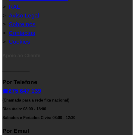
>
RAL
>
Aviso Legal
>
Sobre nós
>
Contactos
>
Cookies
Apoio ao Cliente
__________
Por Telefone
275 647 139
☎
(Chamada para a rede fixa nacional)
Dias úteis: 08:00 - 18:00
Sábados e Feriados Civis: 08:00 - 12:30
Por Email