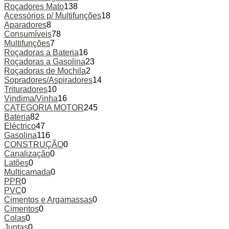
Roçadores Mato
138
Acessórios p/ Multifunções
18
Aparadores
8
Consumíveis
78
Multifunções
7
Roçadoras a Bateria
16
Roçadoras a Gasolina
23
Roçadoras de Mochila
2
Sopradores/Aspiradores
14
Trituradores
10
Vindima/Vinha
16
CATEGORIA MOTOR
245
Bateria
82
Eléctrico
47
Gasolina
116
CONSTRUÇÃO
0
Canalização
0
Latões
0
Multicamada
0
PPR
0
PVC
0
Cimentos e Argamassas
0
Cimentos
0
Colas
0
Juntas
0