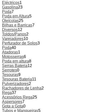
Eléctricos
1
Gasolina
23
Poda
7
Poda em Altura
5
Oleícolas
25
Bilhas e Barricas
7
Diversos
12
Toldos/Panos
2
Varejadores
10
Perfurador de Solos
3
Poda
40
Atadoras
1
Motosserras
6
Poda em altura
8
Serras Bateria
12
Serrotes
0
Tesouras
9
Tesouras Bateria
11
Pulverizadores
2
Rachadores de Lenha
2
Rega
37
Acessórios Rega
25
Aspersores
7
Gota a Gota
0
Tubos e Mangueiras
5