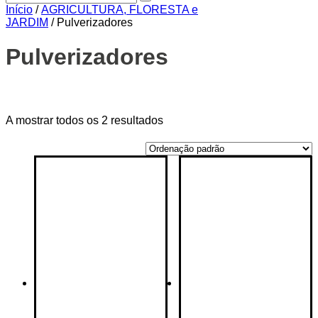
Início
/
AGRICULTURA, FLORESTA e
JARDIM
/ Pulverizadores
Pulverizadores
Price filter
A mostrar todos os 2 resultados
On sale
(14)
Text search
Etiquetas de produto
Etiquetas de produto