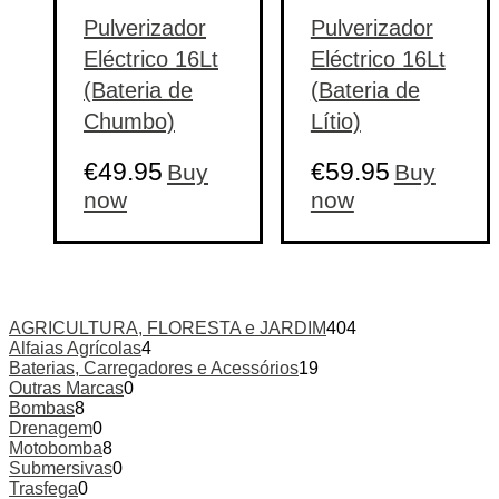
Pulverizador
Pulverizador
Eléctrico 16Lt
Eléctrico 16Lt
(Bateria de
(Bateria de
Chumbo)
Lítio)
€
49.95
€
59.95
Buy
Buy
now
now
AGRICULTURA, FLORESTA e JARDIM
404
Alfaias Agrícolas
4
Baterias, Carregadores e Acessórios
19
Outras Marcas
0
Bombas
8
Drenagem
0
Motobomba
8
Submersivas
0
Trasfega
0