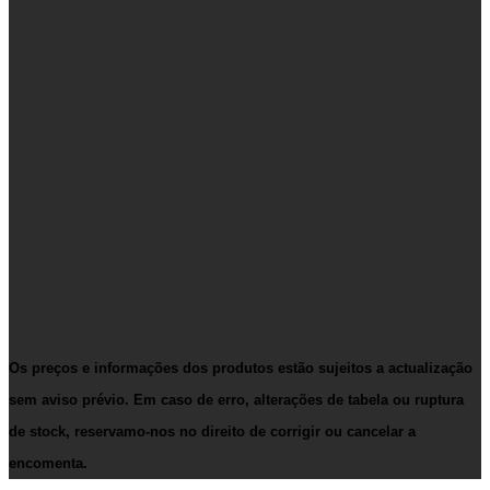
Os preços e informações dos produtos estão sujeitos a actualização
sem aviso prévio. Em caso de erro, alterações de tabela ou ruptura
de stock, reservamo-nos no direito de corrigir ou cancelar a
encomenta.