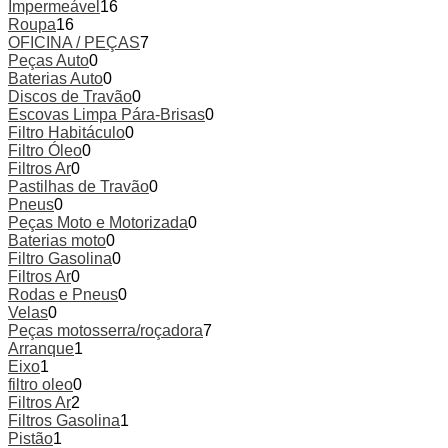
Impermeável
16
Roupa
16
OFICINA / PEÇAS
7
Peças Auto
0
Baterias Auto
0
Discos de Travão
0
Escovas Limpa Pára-Brisas
0
Filtro Habitáculo
0
Filtro Óleo
0
Filtros Ar
0
Pastilhas de Travão
0
Pneus
0
Peças Moto e Motorizada
0
Baterias moto
0
Filtro Gasolina
0
Filtros Ar
0
Rodas e Pneus
0
Velas
0
Peças motosserra/roçadora
7
Arranque
1
Eixo
1
filtro oleo
0
Filtros Ar
2
Filtros Gasolina
1
Pistão
1