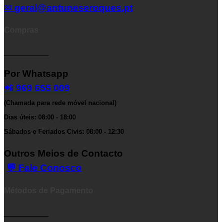
✉
geral@antuneseroques.pt
Compras
__________
Por Whatsapp
📲
969 655 009
(Chamada para rede móvel nacional)
Dias úteis: 08:00 - 18:00
Sábados e Feriados Civis: 08:00 - 12:30
Outros Meios de Contacto
💬 Fale Conosco
Métodos de Pagamento
__________