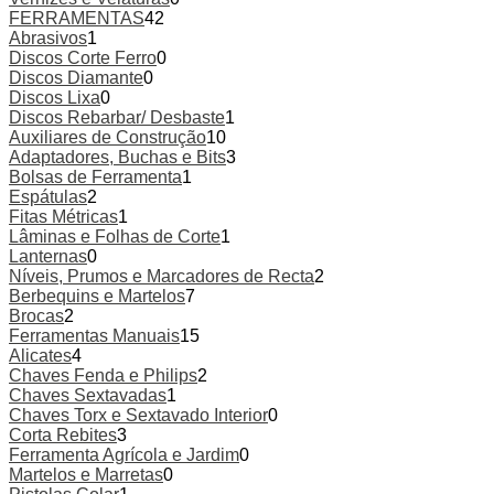
FERRAMENTAS
42
Abrasivos
1
Discos Corte Ferro
0
Discos Diamante
0
Discos Lixa
0
Discos Rebarbar/ Desbaste
1
Auxiliares de Construção
10
Adaptadores, Buchas e Bits
3
Bolsas de Ferramenta
1
Espátulas
2
Fitas Métricas
1
Lâminas e Folhas de Corte
1
Lanternas
0
Níveis, Prumos e Marcadores de Recta
2
Berbequins e Martelos
7
Brocas
2
Ferramentas Manuais
15
Alicates
4
Chaves Fenda e Philips
2
Chaves Sextavadas
1
Chaves Torx e Sextavado Interior
0
Corta Rebites
3
Ferramenta Agrícola e Jardim
0
Martelos e Marretas
0