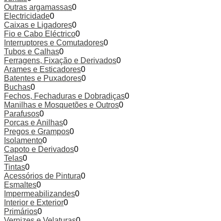
Outras argamassas
0
Electricidade
0
Caixas e Ligadores
0
Fio e Cabo Eléctrico
0
Interruptores e Comutadores
0
Tubos e Calhas
0
Ferragens, Fixação e Derivados
0
Arames e Esticadores
0
Batentes e Puxadores
0
Buchas
0
Fechos, Fechaduras e Dobradiças
0
Manilhas e Mosquetões e Outros
0
Parafusos
0
Porcas e Anilhas
0
Pregos e Grampos
0
Isolamento
0
Capoto e Derivados
0
Telas
0
Tintas
0
Acessórios de Pintura
0
Esmaltes
0
Impermeabilizandes
0
Interior e Exterior
0
Primários
0
Vernizes e Velaturas
0