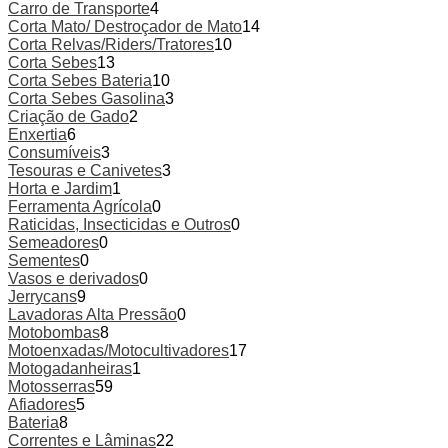
Carro de Transporte
4
Corta Mato/ Destroçador de Mato
14
Corta Relvas/Riders/Tratores
10
Corta Sebes
13
Corta Sebes Bateria
10
Corta Sebes Gasolina
3
Criação de Gado
2
Enxertia
6
Consumíveis
3
Tesouras e Canivetes
3
Horta e Jardim
1
Ferramenta Agrícola
0
Raticidas, Insecticidas e Outros
0
Semeadores
0
Sementes
0
Vasos e derivados
0
Jerrycans
9
Lavadoras Alta Pressão
0
Motobombas
8
Motoenxadas/Motocultivadores
17
Motogadanheiras
1
Motosserras
59
Afiadores
5
Bateria
8
Correntes e Lâminas
22