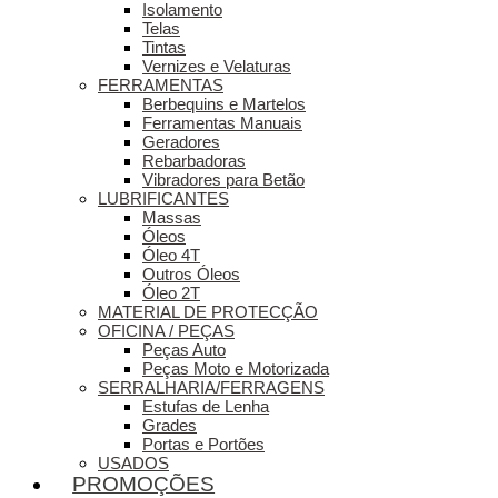
Isolamento
Telas
Tintas
Vernizes e Velaturas
FERRAMENTAS
Berbequins e Martelos
Ferramentas Manuais
Geradores
Rebarbadoras
Vibradores para Betão
LUBRIFICANTES
Massas
Óleos
Óleo 4T
Outros Óleos
Óleo 2T
MATERIAL DE PROTECÇÃO
OFICINA / PEÇAS
Peças Auto
Peças Moto e Motorizada
SERRALHARIA/FERRAGENS
Estufas de Lenha
Grades
Portas e Portões
USADOS
PROMOÇÕES