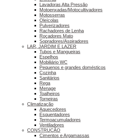
Lavadoras Alta Pressão
Motoenxadas/Motocultivadores
Motosserras
Oleícolas
Pulverizadores
Rachadores de Lenha
Roçadores Mato
Sopradores/Aspiradores
LAR, JARDIM E LAZER
Tubos e Mangueiras
Espelhos
Mobiliário WC
Pequenos e grandes domésticos
Cozinha
Sanitários
Rega
Menage
Toalheiros
Torneiras
Climatização
Aquecedores
Esquentadores
Termoacumuladores
Ventiladores
CONSTRUÇÃO
Cimentos e Argamassas