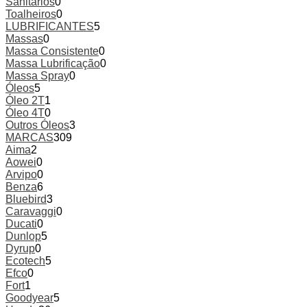
Sanitários
0
Toalheiros
0
LUBRIFICANTES
5
Massas
0
Massa Consistente
0
Massa Lubrificação
0
Massa Spray
0
Óleos
5
Óleo 2T
1
Óleo 4T
0
Outros Óleos
3
MARCAS
309
Aima
2
Aowei
0
Arvipo
0
Benza
6
Bluebird
3
Caravaggi
0
Ducati
0
Dunlop
5
Dyrup
0
Ecotech
5
Efco
0
Fort
1
Goodyear
5