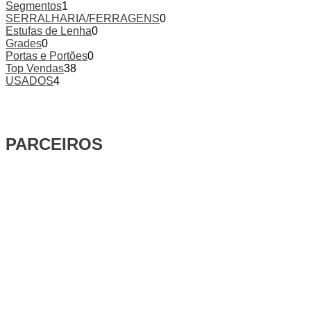
Segmentos
1
SERRALHARIA/FERRAGENS
0
Estufas de Lenha
0
Grades
0
Portas e Portões
0
Top Vendas
38
USADOS
4
PARCEIROS