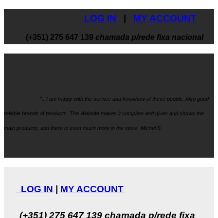
LOG IN
|
MY ACCOUNT
(+351) 275 647 139
chamada p/rede fixa nacional
".. I am happy with the service and knowhow
of these people. Also good
reliable brands of products. The Website makes it
complete and gives and shows the
main products, and there is even much more in the store" Michël S
LOG IN
|
MY ACCOUNT
(+351) 275 647 139
chamada p/rede fixa