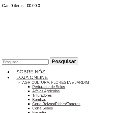
Cart
0 items
-
€0.00
0
Pesquisar
por:
SOBRE NÓS
LOJA ONLINE
AGRICULTURA, FLORESTA e JARDIM
Perfurador de Solos
Alfaias Agrícolas
Trituradores
Bombas
Corta Relvas/Riders/Tratores
Corta Sebes
Enxertia