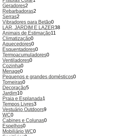
Pistolas Colar
1
Geradores
2
Rebarbadoras
2
Serras
2
Vibradores para Betão
0
LAR, JARDIM E LAZER
38
Animais de Estimação
11
Climatização
0
Aquecedores
0
Esquentadores
0
Termoacumuladores
0
Ventiladores
0
Cozinha
0
Menage
0
Pequenos e grandes domésticos
0
Torneiras
0
Decoração
5
Jardim
10
Praia e Esplanada
1
Tempos Livres
3
Vestuário Outdoors
9
WC
0
Cabines e Colunas
0
Espelhos
0
Mobiliário WC
0