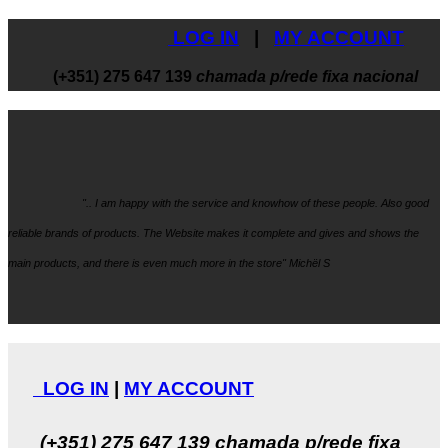
LOG IN
|
MY ACCOUNT
(+351) 275 647 139
chamada p/rede fixa nacional
".. I am happy with the service and knowhow
of these people. Also good
reliable brands of products. The Website makes it
complete and gives and shows the
main products, and there is even much more in the store" Michël S
LOG IN
|
MY ACCOUNT
(+351) 275 647 139
chamada p/rede fixa