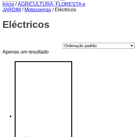
Início
/
AGRICULTURA, FLORESTA e
JARDIM
/
Motosserras
/ Eléctricos
Eléctricos
On sale
(14)
Apenas um resultado
Text search
Etiquetas de produto
Etiquetas de produto