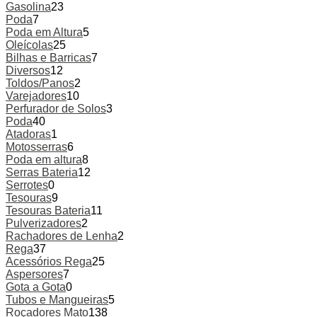
Gasolina
23
Poda
7
Poda em Altura
5
Oleícolas
25
Bilhas e Barricas
7
Diversos
12
Toldos/Panos
2
Varejadores
10
Perfurador de Solos
3
Poda
40
Atadoras
1
Motosserras
6
Poda em altura
8
Serras Bateria
12
Serrotes
0
Tesouras
9
Tesouras Bateria
11
Pulverizadores
2
Rachadores de Lenha
2
Rega
37
Acessórios Rega
25
Aspersores
7
Gota a Gota
0
Tubos e Mangueiras
5
Roçadores Mato
138