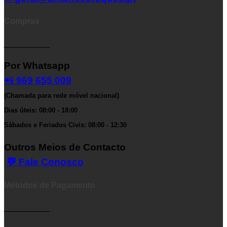
Compras
__________
Por Whatsapp
📲
969 655 009
(Chamada para rede móvel nacional)
Dias úteis: 08:00 - 18:00
Sábados e Feriados Civis: 08:00 - 12:30
Outros Meios de Contacto
💬 Fale Conosco
Métodos de Pagamento
__________