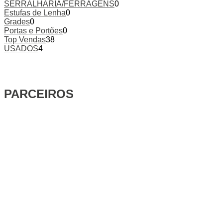
SERRALHARIA/FERRAGENS
0
Estufas de Lenha
0
Grades
0
Portas e Portões
0
Top Vendas
38
USADOS
4
PARCEIROS