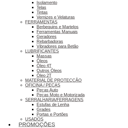
Isolamento
Telas
Tintas
Vernizes e Velaturas
FERRAMENTAS
Berbequins e Martelos
Ferramentas Manuais
Geradores
Rebarbadoras
Vibradores para Betão
LUBRIFICANTES
Massas
Óleos
Óleo 4T
Outros Óleos
Óleo 2T
MATERIAL DE PROTECÇÃO
OFICINA / PEÇAS
Peças Auto
Peças Moto e Motorizada
SERRALHARIA/FERRAGENS
Estufas de Lenha
Grades
Portas e Portões
USADOS
PROMOÇÕES