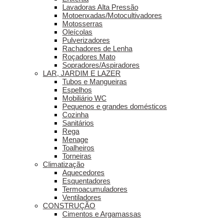
Lavadoras Alta Pressão
Motoenxadas/Motocultivadores
Motosserras
Oleícolas
Pulverizadores
Rachadores de Lenha
Roçadores Mato
Sopradores/Aspiradores
LAR, JARDIM E LAZER
Tubos e Mangueiras
Espelhos
Mobiliário WC
Pequenos e grandes domésticos
Cozinha
Sanitários
Rega
Menage
Toalheiros
Torneiras
Climatização
Aquecedores
Esquentadores
Termoacumuladores
Ventiladores
CONSTRUÇÃO
Cimentos e Argamassas