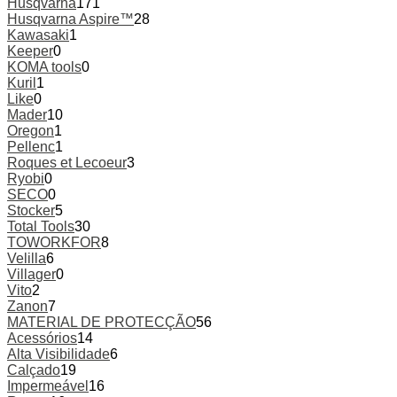
Husqvarna
171
Husqvarna Aspire™
28
Kawasaki
1
Keeper
0
KOMA tools
0
Kuril
1
Like
0
Mader
10
Oregon
1
Pellenc
1
Roques et Lecoeur
3
Ryobi
0
SECO
0
Stocker
5
Total Tools
30
TOWORKFOR
8
Velilla
6
Villager
0
Vito
2
Zanon
7
MATERIAL DE PROTECÇÃO
56
Acessórios
14
Alta Visibilidade
6
Calçado
19
Impermeável
16