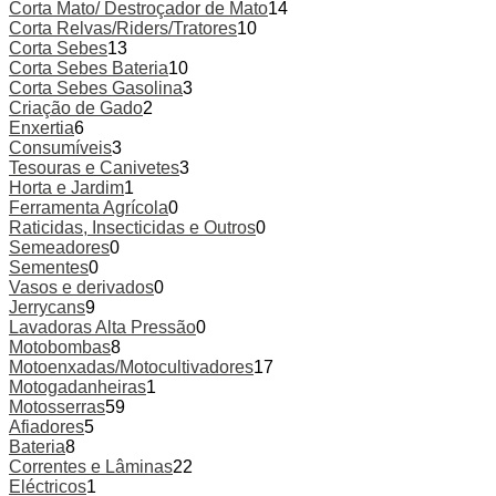
Corta Mato/ Destroçador de Mato
14
Corta Relvas/Riders/Tratores
10
Corta Sebes
13
Corta Sebes Bateria
10
Corta Sebes Gasolina
3
Criação de Gado
2
Enxertia
6
Consumíveis
3
Tesouras e Canivetes
3
Horta e Jardim
1
Ferramenta Agrícola
0
Raticidas, Insecticidas e Outros
0
Semeadores
0
Sementes
0
Vasos e derivados
0
Jerrycans
9
Lavadoras Alta Pressão
0
Motobombas
8
Motoenxadas/Motocultivadores
17
Motogadanheiras
1
Motosserras
59
Afiadores
5
Bateria
8
Correntes e Lâminas
22
Eléctricos
1