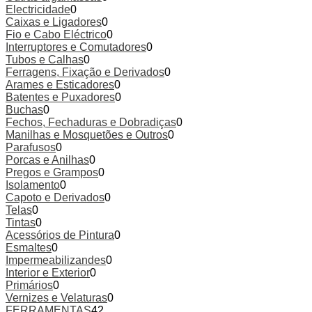
Electricidade
0
Caixas e Ligadores
0
Fio e Cabo Eléctrico
0
Interruptores e Comutadores
0
Tubos e Calhas
0
Ferragens, Fixação e Derivados
0
Arames e Esticadores
0
Batentes e Puxadores
0
Buchas
0
Fechos, Fechaduras e Dobradiças
0
Manilhas e Mosquetões e Outros
0
Parafusos
0
Porcas e Anilhas
0
Pregos e Grampos
0
Isolamento
0
Capoto e Derivados
0
Telas
0
Tintas
0
Acessórios de Pintura
0
Esmaltes
0
Impermeabilizandes
0
Interior e Exterior
0
Primários
0
Vernizes e Velaturas
0
FERRAMENTAS
42