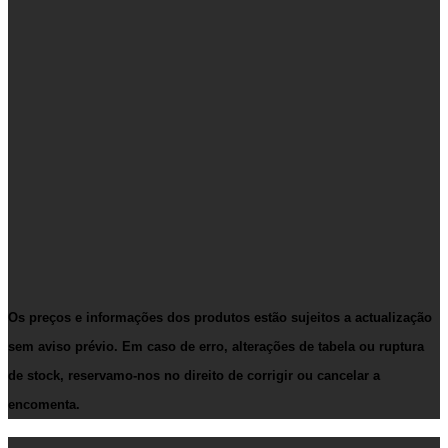
Os preços e informações dos produtos estão sujeitos a actualização
sem aviso prévio. Em caso de erro, alterações de tabela ou ruptura
de stock, reservamo-nos no direito de corrigir ou cancelar a
encomenta.