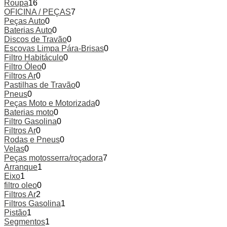
Roupa
16
OFICINA / PEÇAS
7
Peças Auto
0
Baterias Auto
0
Discos de Travão
0
Escovas Limpa Pára-Brisas
0
Filtro Habitáculo
0
Filtro Óleo
0
Filtros Ar
0
Pastilhas de Travão
0
Pneus
0
Peças Moto e Motorizada
0
Baterias moto
0
Filtro Gasolina
0
Filtros Ar
0
Rodas e Pneus
0
Velas
0
Peças motosserra/roçadora
7
Arranque
1
Eixo
1
filtro oleo
0
Filtros Ar
2
Filtros Gasolina
1
Pistão
1
Segmentos
1