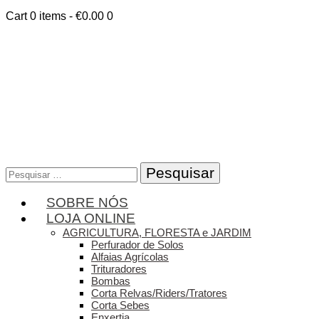
Cart
0 items
-
€0.00
0
Pesquisar
por:
SOBRE NÓS
LOJA ONLINE
AGRICULTURA, FLORESTA e JARDIM
Perfurador de Solos
Alfaias Agrícolas
Trituradores
Bombas
Corta Relvas/Riders/Tratores
Corta Sebes
Enxertia