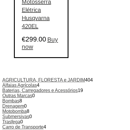
Motosserra
Elétrica
Husqvarna
420EL
€
299.00
Buy
now
AGRICULTURA, FLORESTA e JARDIM
404
Alfaias Agrícolas
4
Baterias, Carregadores e Acessórios
19
Outras Marcas
0
Bombas
8
Drenagem
0
Motobomba
8
Submersivas
0
Trasfega
0
Carro de Transporte
4