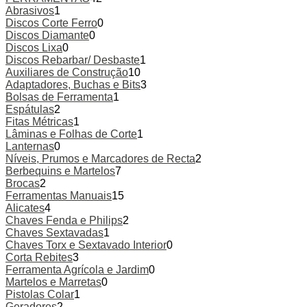
Abrasivos
1
Discos Corte Ferro
0
Discos Diamante
0
Discos Lixa
0
Discos Rebarbar/ Desbaste
1
Auxiliares de Construção
10
Adaptadores, Buchas e Bits
3
Bolsas de Ferramenta
1
Espátulas
2
Fitas Métricas
1
Lâminas e Folhas de Corte
1
Lanternas
0
Níveis, Prumos e Marcadores de Recta
2
Berbequins e Martelos
7
Brocas
2
Ferramentas Manuais
15
Alicates
4
Chaves Fenda e Philips
2
Chaves Sextavadas
1
Chaves Torx e Sextavado Interior
0
Corta Rebites
3
Ferramenta Agrícola e Jardim
0
Martelos e Marretas
0
Pistolas Colar
1
Geradores
2