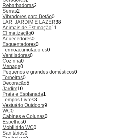
Rebarbadoras
2
Serras
2
Vibradores para Betão
0
LAR, JARDIM E LAZER
38
Animais de Estimação
11
Climatização
0
Aquecedores
0
Esquentadores
0
Termoacumuladores
0
Ventiladores
0
Cozinha
0
Menage
0
Pequenos e grandes domésticos
0
Torneiras
0
Decoração
5
Jardim
10
Praia e Esplanada
1
Tempos Livres
3
Vestuário Outdoors
9
WC
0
Cabines e Colunas
0
Espelhos
0
Mobiliário WC
0
Sanitários
0