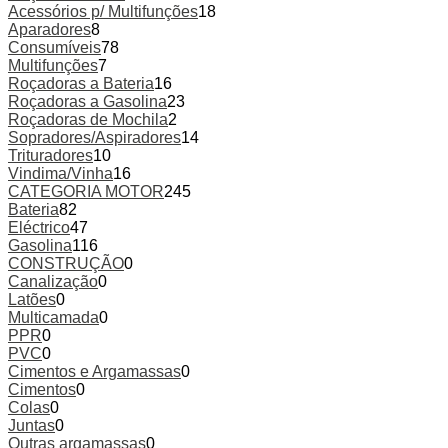
Acessórios p/ Multifunções
18
Aparadores
8
Consumíveis
78
Multifunções
7
Roçadoras a Bateria
16
Roçadoras a Gasolina
23
Roçadoras de Mochila
2
Sopradores/Aspiradores
14
Trituradores
10
Vindima/Vinha
16
CATEGORIA MOTOR
245
Bateria
82
Eléctrico
47
Gasolina
116
CONSTRUÇÃO
0
Canalização
0
Latões
0
Multicamada
0
PPR
0
PVC
0
Cimentos e Argamassas
0
Cimentos
0
Colas
0
Juntas
0
Outras argamassas
0