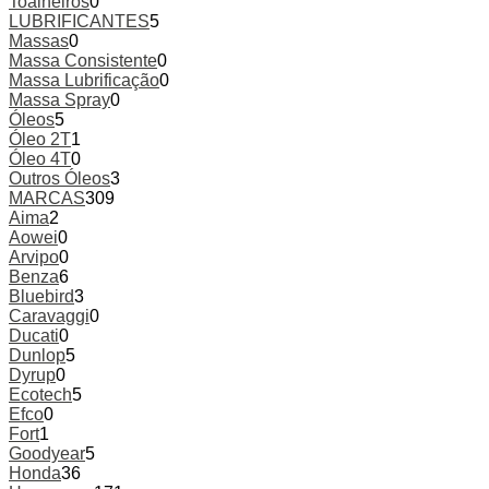
Toalheiros
0
LUBRIFICANTES
5
Massas
0
Massa Consistente
0
Massa Lubrificação
0
Massa Spray
0
Óleos
5
Óleo 2T
1
Óleo 4T
0
Outros Óleos
3
MARCAS
309
Aima
2
Aowei
0
Arvipo
0
Benza
6
Bluebird
3
Caravaggi
0
Ducati
0
Dunlop
5
Dyrup
0
Ecotech
5
Efco
0
Fort
1
Goodyear
5
Honda
36