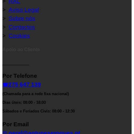
>
RAL
>
Aviso Legal
>
Sobre nós
>
Contactos
>
Cookies
Apoio ao Cliente
__________
Por Telefone
275 647 139
☎
(Chamada para a rede fixa nacional)
Dias úteis: 08:00 - 18:00
Sábados e Feriados Civis: 08:00 - 12:30
Por Email
✉
geral@antuneseroques.pt