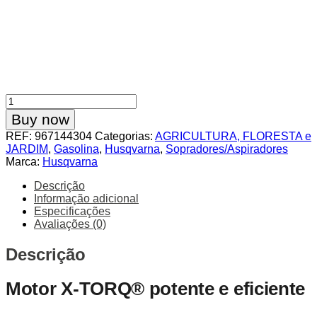
Quantidade
de
Buy now
Soprador
REF:
967144304
Categorias:
AGRICULTURA, FLORESTA e
Husqvarna
JARDIM
,
Gasolina
,
Husqvarna
,
Sopradores/Aspiradores
360BT
Marca:
Husqvarna
Descrição
Informação adicional
Especificações
Avaliações (0)
Descrição
Motor X-TORQ® potente e eficiente