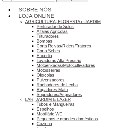
por:
SOBRE NÓS
LOJA ONLINE
AGRICULTURA, FLORESTA e JARDIM
Perfurador de Solos
Alfaias Agrícolas
Trituradores
Bombas
Corta Relvas/Riders/Tratores
Corta Sebes
Enxertia
Lavadoras Alta Pressão
Motoenxadas/Motocultivadores
Motosserras
Oleícolas
Pulverizadores
Rachadores de Lenha
Roçadores Mato
Sopradores/Aspiradores
LAR, JARDIM E LAZER
Tubos e Mangueiras
Espelhos
Mobiliário WC
Pequenos e grandes domésticos
Cozinha