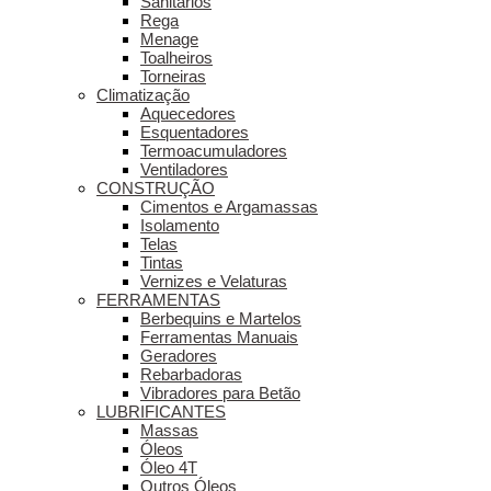
Sanitários
Rega
Menage
Toalheiros
Torneiras
Climatização
Aquecedores
Esquentadores
Termoacumuladores
Ventiladores
CONSTRUÇÃO
Cimentos e Argamassas
Isolamento
Telas
Tintas
Vernizes e Velaturas
FERRAMENTAS
Berbequins e Martelos
Ferramentas Manuais
Geradores
Rebarbadoras
Vibradores para Betão
LUBRIFICANTES
Massas
Óleos
Óleo 4T
Outros Óleos