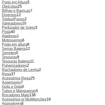
Poda em Altura
5
Oleícolas
25
Bilhas e Barricas
7
Diversos
12
Toldos/Panos
2
Varejadores
10
Perfurador de Solos
3
Poda
40
Atadoras
1
Motosserras
6
Poda em altura
8
Serras Bateria
12
Serrotes
0
Tesouras
9
Tesouras Bateria
11
Pulverizadores
2
Rachadores de Lenha
2
Rega
37
Acessórios Rega
25
Aspersores
7
Gota a Gota
0
Tubos e Mangueiras
5
Roçadores Mato
138
Acessórios p/ Multifunções
18
Aparadores
8