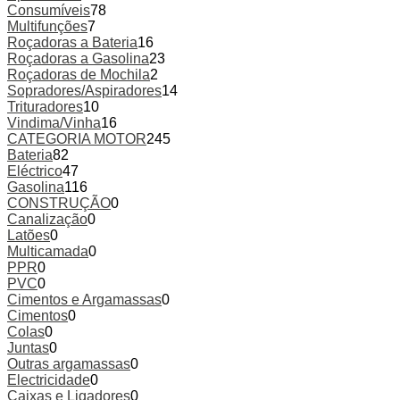
Consumíveis
78
Multifunções
7
Roçadoras a Bateria
16
Roçadoras a Gasolina
23
Roçadoras de Mochila
2
Sopradores/Aspiradores
14
Trituradores
10
Vindima/Vinha
16
CATEGORIA MOTOR
245
Bateria
82
Eléctrico
47
Gasolina
116
CONSTRUÇÃO
0
Canalização
0
Latões
0
Multicamada
0
PPR
0
PVC
0
Cimentos e Argamassas
0
Cimentos
0
Colas
0
Juntas
0
Outras argamassas
0
Electricidade
0
Caixas e Ligadores
0