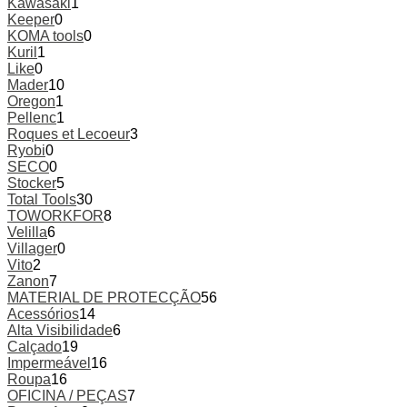
Kawasaki
1
Keeper
0
KOMA tools
0
Kuril
1
Like
0
Mader
10
Oregon
1
Pellenc
1
Roques et Lecoeur
3
Ryobi
0
SECO
0
Stocker
5
Total Tools
30
TOWORKFOR
8
Velilla
6
Villager
0
Vito
2
Zanon
7
MATERIAL DE PROTECÇÃO
56
Acessórios
14
Alta Visibilidade
6
Calçado
19
Impermeável
16
Roupa
16
OFICINA / PEÇAS
7