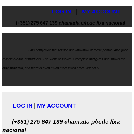
LOG IN
|
MY ACCOUNT
(+351) 275 647 139
chamada p/rede fixa nacional
".. I am happy with the service and knowhow
of these people. Also good
reliable brands of products. The Website makes it
complete and gives and shows the
main products, and there is even much more in the store" Michël S
LOG IN
|
MY ACCOUNT
(+351) 275 647 139
chamada p/rede fixa
nacional