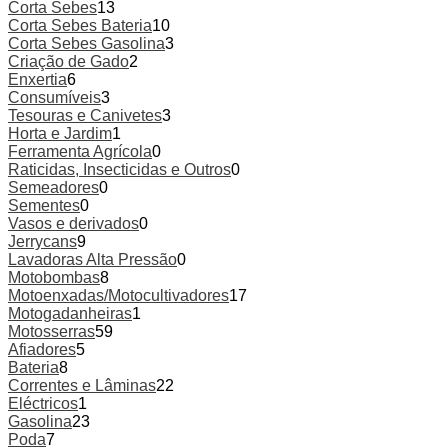
Corta Sebes
13
Corta Sebes Bateria
10
Corta Sebes Gasolina
3
Criação de Gado
2
Enxertia
6
Consumíveis
3
Tesouras e Canivetes
3
Horta e Jardim
1
Ferramenta Agrícola
0
Raticidas, Insecticidas e Outros
0
Semeadores
0
Sementes
0
Vasos e derivados
0
Jerrycans
9
Lavadoras Alta Pressão
0
Motobombas
8
Motoenxadas/Motocultivadores
17
Motogadanheiras
1
Motosserras
59
Afiadores
5
Bateria
8
Correntes e Lâminas
22
Eléctricos
1
Gasolina
23
Poda
7