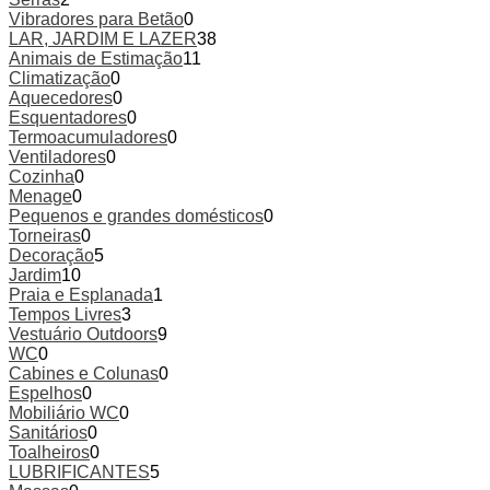
Vibradores para Betão
0
LAR, JARDIM E LAZER
38
Animais de Estimação
11
Climatização
0
Aquecedores
0
Esquentadores
0
Termoacumuladores
0
Ventiladores
0
Cozinha
0
Menage
0
Pequenos e grandes domésticos
0
Torneiras
0
Decoração
5
Jardim
10
Praia e Esplanada
1
Tempos Livres
3
Vestuário Outdoors
9
WC
0
Cabines e Colunas
0
Espelhos
0
Mobiliário WC
0
Sanitários
0
Toalheiros
0
LUBRIFICANTES
5