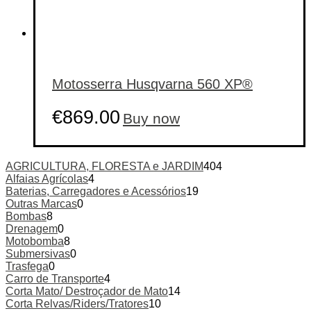
Motosserra Husqvarna 560 XP®
€
869.00
Buy now
AGRICULTURA, FLORESTA e JARDIM
404
Alfaias Agrícolas
4
Baterias, Carregadores e Acessórios
19
Outras Marcas
0
Bombas
8
Drenagem
0
Motobomba
8
Submersivas
0
Trasfega
0
Carro de Transporte
4
Corta Mato/ Destroçador de Mato
14
Corta Relvas/Riders/Tratores
10