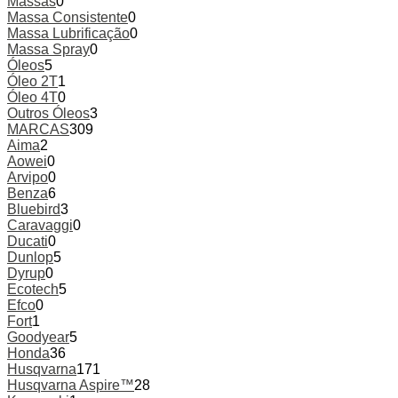
Massas
0
Massa Consistente
0
Massa Lubrificação
0
Massa Spray
0
Óleos
5
Óleo 2T
1
Óleo 4T
0
Outros Óleos
3
MARCAS
309
Aima
2
Aowei
0
Arvipo
0
Benza
6
Bluebird
3
Caravaggi
0
Ducati
0
Dunlop
5
Dyrup
0
Ecotech
5
Efco
0
Fort
1
Goodyear
5
Honda
36
Husqvarna
171
Husqvarna Aspire™
28