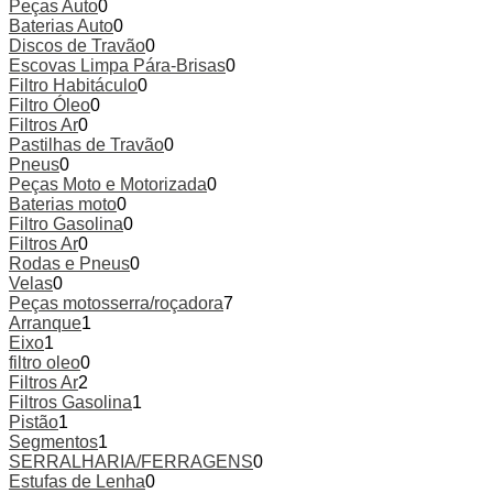
Peças Auto
0
Baterias Auto
0
Discos de Travão
0
Escovas Limpa Pára-Brisas
0
Filtro Habitáculo
0
Filtro Óleo
0
Filtros Ar
0
Pastilhas de Travão
0
Pneus
0
Peças Moto e Motorizada
0
Baterias moto
0
Filtro Gasolina
0
Filtros Ar
0
Rodas e Pneus
0
Velas
0
Peças motosserra/roçadora
7
Arranque
1
Eixo
1
filtro oleo
0
Filtros Ar
2
Filtros Gasolina
1
Pistão
1
Segmentos
1
SERRALHARIA/FERRAGENS
0
Estufas de Lenha
0