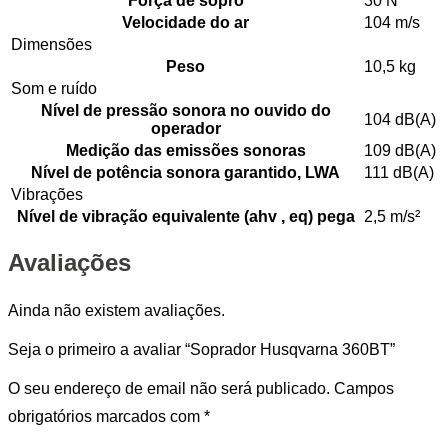
Força de sopro
30 N
Velocidade do ar
104 m/s
Dimensões
Peso
10,5 kg
Som e ruído
Nível de pressão sonora no ouvido do
104 dB(A)
operador
Medição das emissões sonoras
109 dB(A)
Nível de potência sonora garantido, LWA
111 dB(A)
Vibrações
Nível de vibração equivalente (ahv , eq) pega
2,5 m/s²
Avaliações
Ainda não existem avaliações.
Seja o primeiro a avaliar “Soprador Husqvarna 360BT”
O seu endereço de email não será publicado.
Campos
obrigatórios marcados com
*