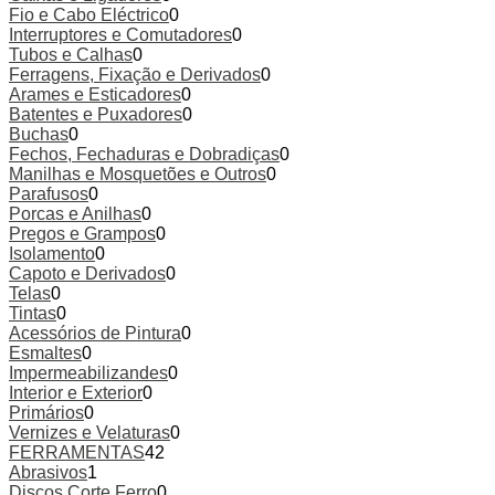
Fio e Cabo Eléctrico
0
Interruptores e Comutadores
0
Tubos e Calhas
0
Ferragens, Fixação e Derivados
0
Arames e Esticadores
0
Batentes e Puxadores
0
Buchas
0
Fechos, Fechaduras e Dobradiças
0
Manilhas e Mosquetões e Outros
0
Parafusos
0
Porcas e Anilhas
0
Pregos e Grampos
0
Isolamento
0
Capoto e Derivados
0
Telas
0
Tintas
0
Acessórios de Pintura
0
Esmaltes
0
Impermeabilizandes
0
Interior e Exterior
0
Primários
0
Vernizes e Velaturas
0
FERRAMENTAS
42
Abrasivos
1
Discos Corte Ferro
0