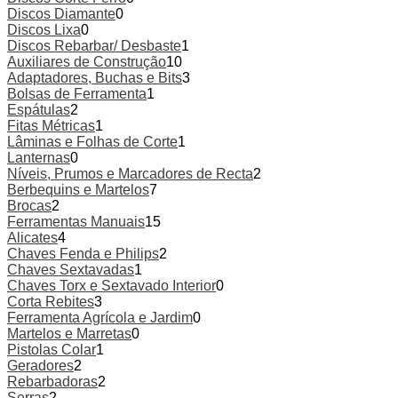
Discos Diamante
0
Discos Lixa
0
Discos Rebarbar/ Desbaste
1
Auxiliares de Construção
10
Adaptadores, Buchas e Bits
3
Bolsas de Ferramenta
1
Espátulas
2
Fitas Métricas
1
Lâminas e Folhas de Corte
1
Lanternas
0
Níveis, Prumos e Marcadores de Recta
2
Berbequins e Martelos
7
Brocas
2
Ferramentas Manuais
15
Alicates
4
Chaves Fenda e Philips
2
Chaves Sextavadas
1
Chaves Torx e Sextavado Interior
0
Corta Rebites
3
Ferramenta Agrícola e Jardim
0
Martelos e Marretas
0
Pistolas Colar
1
Geradores
2
Rebarbadoras
2
Serras
2