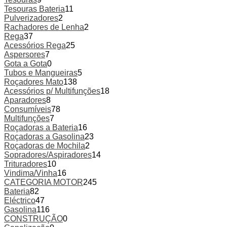
Tesouras Bateria
11
Pulverizadores
2
Rachadores de Lenha
2
Rega
37
Acessórios Rega
25
Aspersores
7
Gota a Gota
0
Tubos e Mangueiras
5
Roçadores Mato
138
Acessórios p/ Multifunções
18
Aparadores
8
Consumíveis
78
Multifunções
7
Roçadoras a Bateria
16
Roçadoras a Gasolina
23
Roçadoras de Mochila
2
Sopradores/Aspiradores
14
Trituradores
10
Vindima/Vinha
16
CATEGORIA MOTOR
245
Bateria
82
Eléctrico
47
Gasolina
116
CONSTRUÇÃO
0