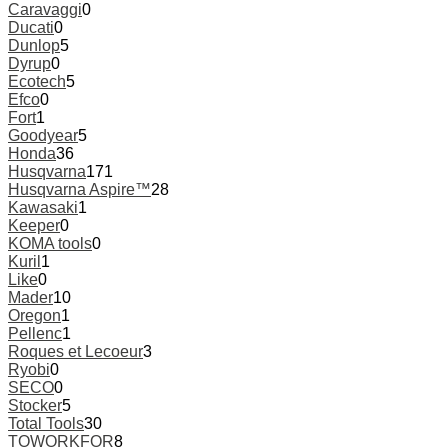
Caravaggi
0
Ducati
0
Dunlop
5
Dyrup
0
Ecotech
5
Efco
0
Fort
1
Goodyear
5
Honda
36
Husqvarna
171
Husqvarna Aspire™
28
Kawasaki
1
Keeper
0
KOMA tools
0
Kuril
1
Like
0
Mader
10
Oregon
1
Pellenc
1
Roques et Lecoeur
3
Ryobi
0
SECO
0
Stocker
5
Total Tools
30
TOWORKFOR
8