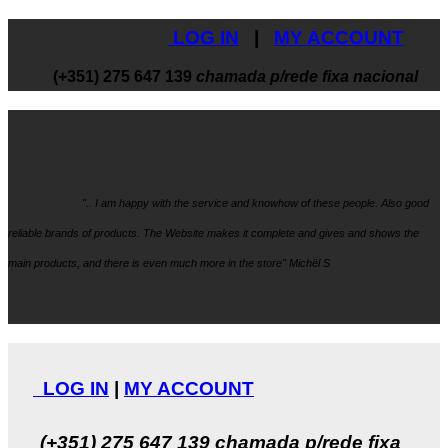
LOG IN
|
MY ACCOUNT
(+351) 275 647 139
chamada p/rede fixa nacional
".. I am happy with the service and knowhow
of these people. Also good
reliable brands of products. The Website makes it
complete and gives and shows the
main products, and there is even much more in the store" Michël S
LOG IN
|
MY ACCOUNT
(+351) 275 647 139
chamada p/rede fixa