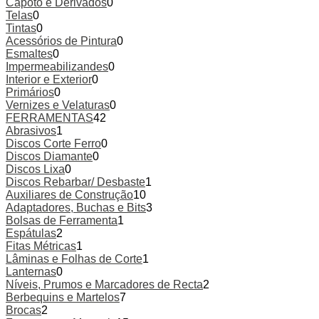
Capoto e Derivados
0
Telas
0
Tintas
0
Acessórios de Pintura
0
Esmaltes
0
Impermeabilizandes
0
Interior e Exterior
0
Primários
0
Vernizes e Velaturas
0
FERRAMENTAS
42
Abrasivos
1
Discos Corte Ferro
0
Discos Diamante
0
Discos Lixa
0
Discos Rebarbar/ Desbaste
1
Auxiliares de Construção
10
Adaptadores, Buchas e Bits
3
Bolsas de Ferramenta
1
Espátulas
2
Fitas Métricas
1
Lâminas e Folhas de Corte
1
Lanternas
0
Níveis, Prumos e Marcadores de Recta
2
Berbequins e Martelos
7
Brocas
2