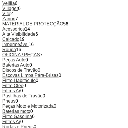
Velilla
6
Villager
0
Vito
2
Zanon
7
MATERIAL DE PROTECÇÃO
56
Acessórios
14
Alta Visibilidade
6
Calçado
19
Impermeável
16
Roupa
16
OFICINA / PEÇAS
7
Peças Auto
0
Baterias Auto
0
Discos de Travão
0
Escovas Limpa Pára-Brisas
0
Filtro Habitáculo
0
Filtro Óleo
0
Filtros Ar
0
Pastilhas de Travão
0
Pneus
0
Peças Moto e Motorizada
0
Baterias moto
0
Filtro Gasolina
0
Filtros Ar
0
Rodas e Pneus
0