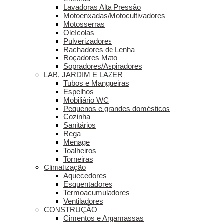
Lavadoras Alta Pressão
Motoenxadas/Motocultivadores
Motosserras
Oleícolas
Pulverizadores
Rachadores de Lenha
Roçadores Mato
Sopradores/Aspiradores
LAR, JARDIM E LAZER
Tubos e Mangueiras
Espelhos
Mobiliário WC
Pequenos e grandes domésticos
Cozinha
Sanitários
Rega
Menage
Toalheiros
Torneiras
Climatização
Aquecedores
Esquentadores
Termoacumuladores
Ventiladores
CONSTRUÇÃO
Cimentos e Argamassas