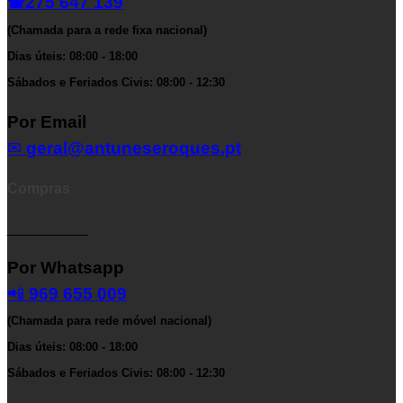
275 647 139
☎
(Chamada para a rede fixa nacional)
Dias úteis: 08:00 - 18:00
Sábados e Feriados Civis: 08:00 - 12:30
Por Email
✉
geral@antuneseroques.pt
Compras
__________
Por Whatsapp
📲
969 655 009
(Chamada para rede móvel nacional)
Dias úteis: 08:00 - 18:00
Sábados e Feriados Civis: 08:00 - 12:30