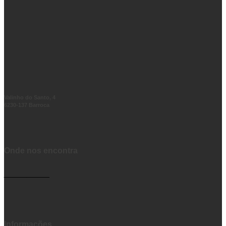
Valinho do Santo, 4
6230-137 Barroca
Onde nos encontra
__________
Informações