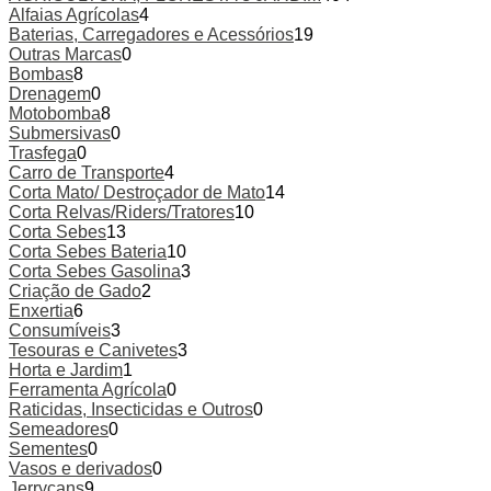
Alfaias Agrícolas
4
Baterias, Carregadores e Acessórios
19
Outras Marcas
0
Bombas
8
Drenagem
0
Motobomba
8
Submersivas
0
Trasfega
0
Carro de Transporte
4
Corta Mato/ Destroçador de Mato
14
Corta Relvas/Riders/Tratores
10
Corta Sebes
13
Corta Sebes Bateria
10
Corta Sebes Gasolina
3
Criação de Gado
2
Enxertia
6
Consumíveis
3
Tesouras e Canivetes
3
Horta e Jardim
1
Ferramenta Agrícola
0
Raticidas, Insecticidas e Outros
0
Semeadores
0
Sementes
0
Vasos e derivados
0
Jerrycans
9