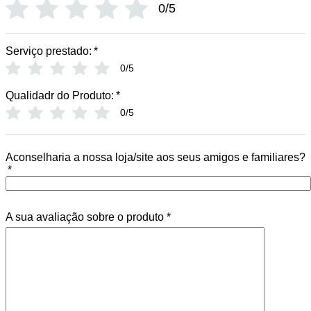
0/5
Serviço prestado:
*
0/5
Qualidadr do Produto:
*
0/5
Aconselharia a nossa loja/site aos seus amigos e familiares?
*
A sua avaliação sobre o produto
*