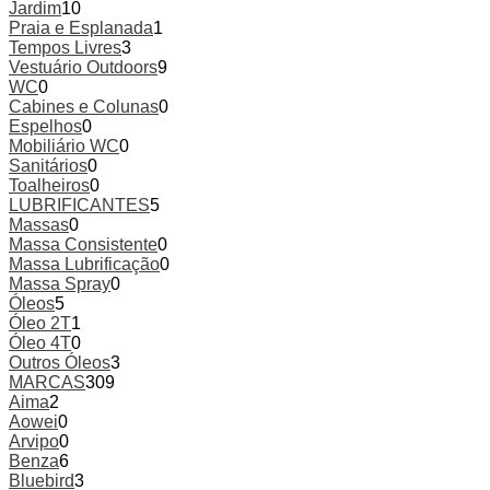
Jardim
10
Praia e Esplanada
1
Tempos Livres
3
Vestuário Outdoors
9
WC
0
Cabines e Colunas
0
Espelhos
0
Mobiliário WC
0
Sanitários
0
Toalheiros
0
LUBRIFICANTES
5
Massas
0
Massa Consistente
0
Massa Lubrificação
0
Massa Spray
0
Óleos
5
Óleo 2T
1
Óleo 4T
0
Outros Óleos
3
MARCAS
309
Aima
2
Aowei
0
Arvipo
0
Benza
6
Bluebird
3