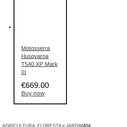
Motosserra
Husqvarna
T540 XP Mark
III
€
669.00
Buy now
AGRICULTURA, FLORESTA e JARDIM
404