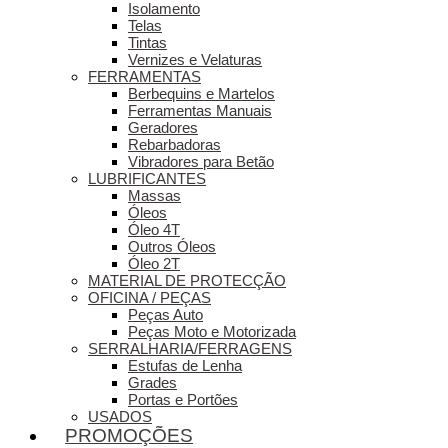
Isolamento
Telas
Tintas
Vernizes e Velaturas
FERRAMENTAS
Berbequins e Martelos
Ferramentas Manuais
Geradores
Rebarbadoras
Vibradores para Betão
LUBRIFICANTES
Massas
Óleos
Óleo 4T
Outros Óleos
Óleo 2T
MATERIAL DE PROTECÇÃO
OFICINA / PEÇAS
Peças Auto
Peças Moto e Motorizada
SERRALHARIA/FERRAGENS
Estufas de Lenha
Grades
Portas e Portões
USADOS
PROMOÇÕES