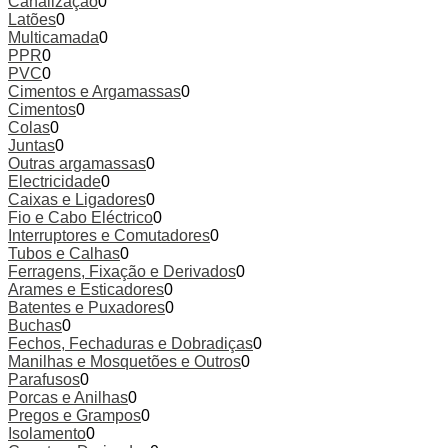
Canalização
0
Latões
0
Multicamada
0
PPR
0
PVC
0
Cimentos e Argamassas
0
Cimentos
0
Colas
0
Juntas
0
Outras argamassas
0
Electricidade
0
Caixas e Ligadores
0
Fio e Cabo Eléctrico
0
Interruptores e Comutadores
0
Tubos e Calhas
0
Ferragens, Fixação e Derivados
0
Arames e Esticadores
0
Batentes e Puxadores
0
Buchas
0
Fechos, Fechaduras e Dobradiças
0
Manilhas e Mosquetões e Outros
0
Parafusos
0
Porcas e Anilhas
0
Pregos e Grampos
0
Isolamento
0