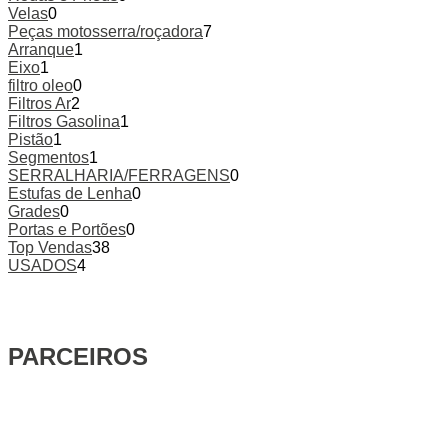
Velas
0
Peças motosserra/roçadora
7
Arranque
1
Eixo
1
filtro oleo
0
Filtros Ar
2
Filtros Gasolina
1
Pistão
1
Segmentos
1
SERRALHARIA/FERRAGENS
0
Estufas de Lenha
0
Grades
0
Portas e Portões
0
Top Vendas
38
USADOS
4
PARCEIROS