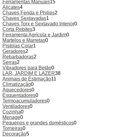
Ferramentas Manuais
15
Alicates
4
Chaves Fenda e Philips
2
Chaves Sextavadas
1
Chaves Torx e Sextavado Interior
0
Corta Rebites
3
Ferramenta Agrícola e Jardim
0
Martelos e Marretas
0
Pistolas Colar
1
Geradores
2
Rebarbadoras
2
Serras
2
Vibradores para Betão
0
LAR, JARDIM E LAZER
38
Animais de Estimação
11
Climatização
0
Aquecedores
0
Esquentadores
0
Termoacumuladores
0
Ventiladores
0
Cozinha
0
Menage
0
Pequenos e grandes domésticos
0
Torneiras
0
Decoração
5