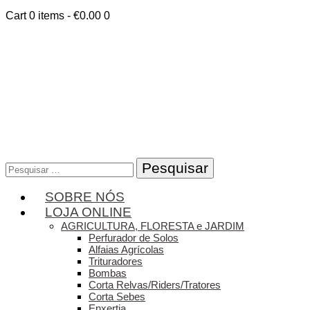
Cart
0 items
-
€0.00
0
Pesquisar
por:
SOBRE NÓS
LOJA ONLINE
AGRICULTURA, FLORESTA e JARDIM
Perfurador de Solos
Alfaias Agrícolas
Trituradores
Bombas
Corta Relvas/Riders/Tratores
Corta Sebes
Enxertia