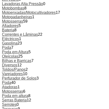
Lavadoras Alta Pressão
0
Motobombas
8
Motoenxadas/Motocultivadores
17
Motogadanheiras
1
Motosserras
59
Afiadores
5
Bateria
8
Correntes e Lâminas
22
Eléctricos
1
Gasolina
23
Poda
7
Poda em Altura
5
Oleícolas
25
Bilhas e Barricas
7
Diversos
12
Toldos/Panos
2
Varejadores
10
Perfurador de Solos
3
Poda
40
Atadoras
1
Motosserras
6
Poda em altura
8
Serras Bateria
12
Serrotes
0
Tesouras
9