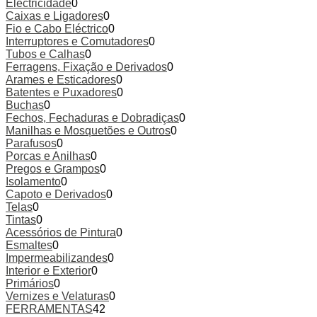
Electricidade
0
Caixas e Ligadores
0
Fio e Cabo Eléctrico
0
Interruptores e Comutadores
0
Tubos e Calhas
0
Ferragens, Fixação e Derivados
0
Arames e Esticadores
0
Batentes e Puxadores
0
Buchas
0
Fechos, Fechaduras e Dobradiças
0
Manilhas e Mosquetões e Outros
0
Parafusos
0
Porcas e Anilhas
0
Pregos e Grampos
0
Isolamento
0
Capoto e Derivados
0
Telas
0
Tintas
0
Acessórios de Pintura
0
Esmaltes
0
Impermeabilizandes
0
Interior e Exterior
0
Primários
0
Vernizes e Velaturas
0
FERRAMENTAS
42