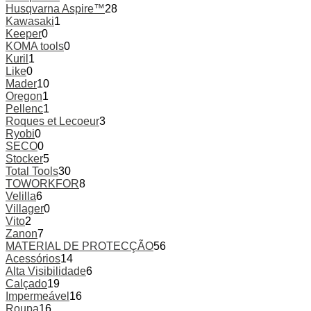
Husqvarna Aspire™
28
Kawasaki
1
Keeper
0
KOMA tools
0
Kuril
1
Like
0
Mader
10
Oregon
1
Pellenc
1
Roques et Lecoeur
3
Ryobi
0
SECO
0
Stocker
5
Total Tools
30
TOWORKFOR
8
Velilla
6
Villager
0
Vito
2
Zanon
7
MATERIAL DE PROTECÇÃO
56
Acessórios
14
Alta Visibilidade
6
Calçado
19
Impermeável
16
Roupa
16