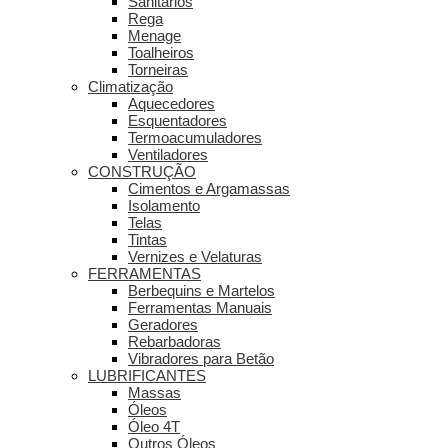
Sanitários
Rega
Menage
Toalheiros
Torneiras
Climatização
Aquecedores
Esquentadores
Termoacumuladores
Ventiladores
CONSTRUÇÃO
Cimentos e Argamassas
Isolamento
Telas
Tintas
Vernizes e Velaturas
FERRAMENTAS
Berbequins e Martelos
Ferramentas Manuais
Geradores
Rebarbadoras
Vibradores para Betão
LUBRIFICANTES
Massas
Óleos
Óleo 4T
Outros Óleos