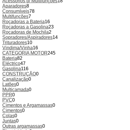
Acessórios p/ Multifunções
18
Aparadores
8
Consumíveis
78
Multifunções
7
Roçadoras a Bateria
16
Roçadoras a Gasolina
23
Roçadoras de Mochila
2
Sopradores/Aspiradores
14
Trituradores
10
Vindima/Vinha
16
CATEGORIA MOTOR
245
Bateria
82
Eléctrico
47
Gasolina
116
CONSTRUÇÃO
0
Canalização
0
Latões
0
Multicamada
0
PPR
0
PVC
0
Cimentos e Argamassas
0
Cimentos
0
Colas
0
Juntas
0
Outras argamassas
0