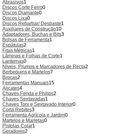
Abrasivos
1
Discos Corte Ferro
0
Discos Diamante
0
Discos Lixa
0
Discos Rebarbar/ Desbaste
1
Auxiliares de Construção
10
Adaptadores, Buchas e Bits
3
Bolsas de Ferramenta
1
Espátulas
2
Fitas Métricas
1
Lâminas e Folhas de Corte
1
Lanternas
0
Níveis, Prumos e Marcadores de Recta
2
Berbequins e Martelos
7
Brocas
2
Ferramentas Manuais
15
Alicates
4
Chaves Fenda e Philips
2
Chaves Sextavadas
1
Chaves Torx e Sextavado Interior
0
Corta Rebites
3
Ferramenta Agrícola e Jardim
0
Martelos e Marretas
0
Pistolas Colar
1
Geradores
2