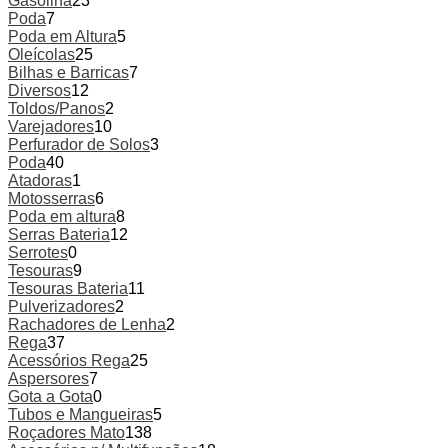
Gasolina
23
Poda
7
Poda em Altura
5
Oleícolas
25
Bilhas e Barricas
7
Diversos
12
Toldos/Panos
2
Varejadores
10
Perfurador de Solos
3
Poda
40
Atadoras
1
Motosserras
6
Poda em altura
8
Serras Bateria
12
Serrotes
0
Tesouras
9
Tesouras Bateria
11
Pulverizadores
2
Rachadores de Lenha
2
Rega
37
Acessórios Rega
25
Aspersores
7
Gota a Gota
0
Tubos e Mangueiras
5
Roçadores Mato
138