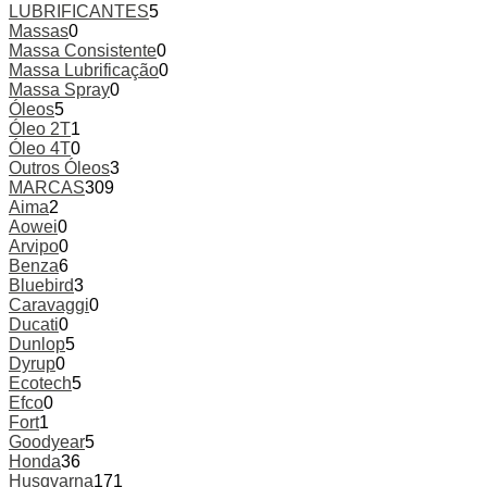
LUBRIFICANTES
5
Massas
0
Massa Consistente
0
Massa Lubrificação
0
Massa Spray
0
Óleos
5
Óleo 2T
1
Óleo 4T
0
Outros Óleos
3
MARCAS
309
Aima
2
Aowei
0
Arvipo
0
Benza
6
Bluebird
3
Caravaggi
0
Ducati
0
Dunlop
5
Dyrup
0
Ecotech
5
Efco
0
Fort
1
Goodyear
5
Honda
36
Husqvarna
171