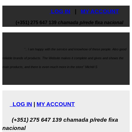
LOG IN
|
MY ACCOUNT
(+351) 275 647 139
chamada p/rede fixa nacional
".. I am happy with the service and knowhow
of these people. Also good
reliable brands of products. The Website makes it
complete and gives and shows the
main products, and there is even much more in the store" Michël S
LOG IN
|
MY ACCOUNT
(+351) 275 647 139
chamada p/rede fixa
nacional