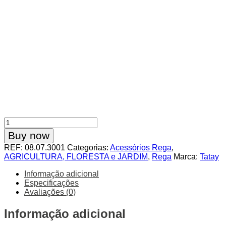
Quantidade
de
Buy now
Junção
REF:
08.07.3001
Categorias:
Acessórios Rega
,
Rápida
AGRICULTURA, FLORESTA e JARDIM
,
Rega
Marca:
Tatay
Tatay
1/2″
Informação adicional
(Torneira)
Especificações
Avaliações (0)
Informação adicional