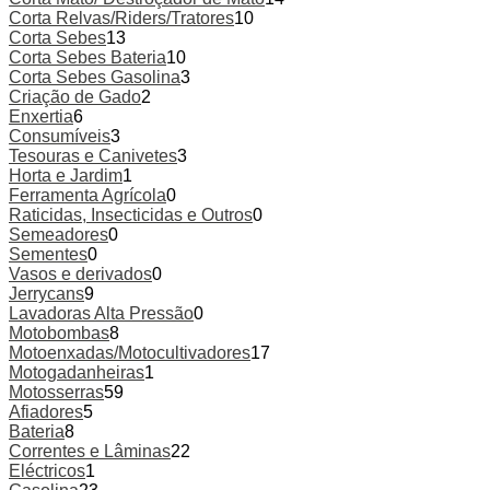
Corta Relvas/Riders/Tratores
10
Corta Sebes
13
Corta Sebes Bateria
10
Corta Sebes Gasolina
3
Criação de Gado
2
Enxertia
6
Consumíveis
3
Tesouras e Canivetes
3
Horta e Jardim
1
Ferramenta Agrícola
0
Raticidas, Insecticidas e Outros
0
Semeadores
0
Sementes
0
Vasos e derivados
0
Jerrycans
9
Lavadoras Alta Pressão
0
Motobombas
8
Motoenxadas/Motocultivadores
17
Motogadanheiras
1
Motosserras
59
Afiadores
5
Bateria
8
Correntes e Lâminas
22
Eléctricos
1