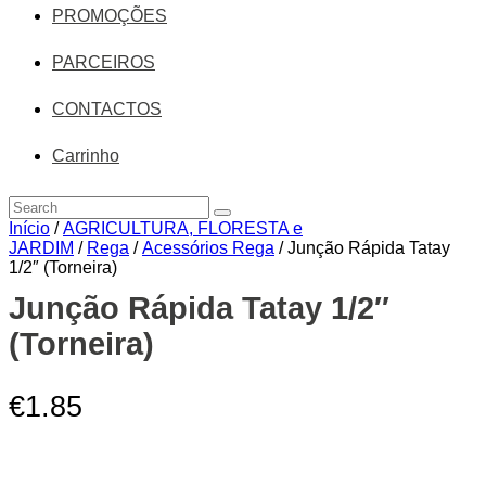
PROMOÇÕES
PARCEIROS
CONTACTOS
Carrinho
Início
/
AGRICULTURA, FLORESTA e
JARDIM
/
Rega
/
Acessórios Rega
/ Junção Rápida Tatay
1/2″ (Torneira)
Zoom
Junção Rápida Tatay 1/2″
(Torneira)
€
1.85