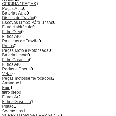
OFICINA / PEÇAS
7
Peças Auto
0
Baterias Auto
0
Discos de Travão
0
Escovas Limpa Pára-Brisas
0
Filtro Habitáculo
0
Filtro Óleo
0
Filtros Ar
0
Pastilhas de Travão
0
Pneus
0
Peças Moto e Motorizada
0
Baterias moto
0
Filtro Gasolina
0
Filtros Ar
0
Rodas e Pneus
0
Velas
0
Peças motosserra/roçadora
7
Arranque
1
Eixo
1
filtro oleo
0
Filtros Ar
2
Filtros Gasolina
1
Pistão
1
Segmentos
1
SERRALHARIA/FERRAGENS
0