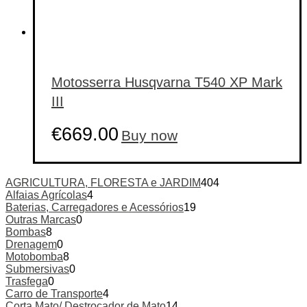
Motosserra Husqvarna T540 XP Mark
III
€
669.00
Buy now
AGRICULTURA, FLORESTA e JARDIM
404
Alfaias Agrícolas
4
Baterias, Carregadores e Acessórios
19
Outras Marcas
0
Bombas
8
Drenagem
0
Motobomba
8
Submersivas
0
Trasfega
0
Carro de Transporte
4
Corta Mato/ Destroçador de Mato
14