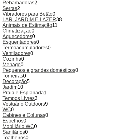
Rebarbadoras
2
Serras
2
Vibradores para Betão
0
LAR, JARDIM E LAZER
38
Animais de Estimação
11
Climatização
0
Aquecedores
0
Esquentadores
0
Termoacumuladores
0
Ventiladores
0
Cozinha
0
Menage
0
Pequenos e grandes domésticos
0
Torneiras
0
Decoração
5
Jardim
10
Praia e Esplanada
1
Tempos Livres
3
Vestuário Outdoors
9
WC
0
Cabines e Colunas
0
Espelhos
0
Mobiliário WC
0
Sanitários
0
Toalheiros
0