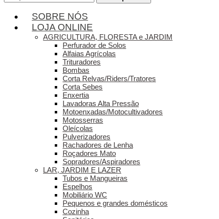
por:
SOBRE NÓS
LOJA ONLINE
AGRICULTURA, FLORESTA e JARDIM
Perfurador de Solos
Alfaias Agrícolas
Trituradores
Bombas
Corta Relvas/Riders/Tratores
Corta Sebes
Enxertia
Lavadoras Alta Pressão
Motoenxadas/Motocultivadores
Motosserras
Oleícolas
Pulverizadores
Rachadores de Lenha
Roçadores Mato
Sopradores/Aspiradores
LAR, JARDIM E LAZER
Tubos e Mangueiras
Espelhos
Mobiliário WC
Pequenos e grandes domésticos
Cozinha