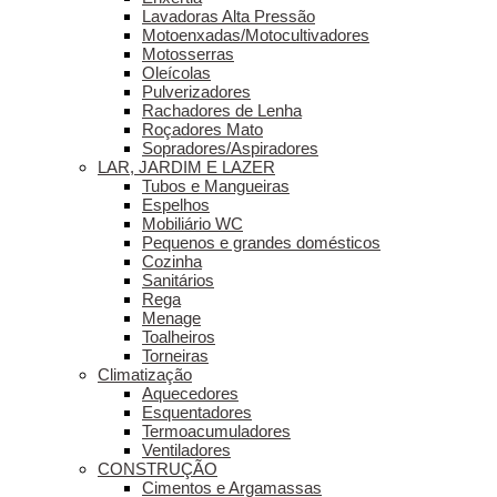
Lavadoras Alta Pressão
Motoenxadas/Motocultivadores
Motosserras
Oleícolas
Pulverizadores
Rachadores de Lenha
Roçadores Mato
Sopradores/Aspiradores
LAR, JARDIM E LAZER
Tubos e Mangueiras
Espelhos
Mobiliário WC
Pequenos e grandes domésticos
Cozinha
Sanitários
Rega
Menage
Toalheiros
Torneiras
Climatização
Aquecedores
Esquentadores
Termoacumuladores
Ventiladores
CONSTRUÇÃO
Cimentos e Argamassas