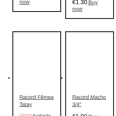
now
€
1.30
Buy
This
now
product
has
multiple
variants.
The
options
may
be
chosen
on
the
product
page
Racord Fêmea
Racord Macho
Tatay
3/4″
Avaliação