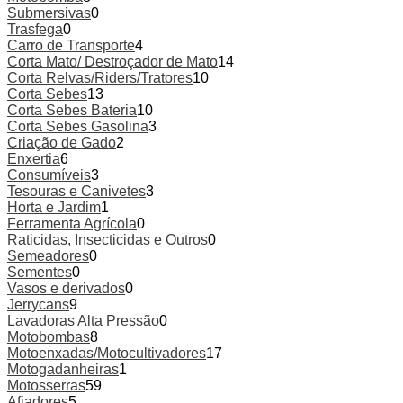
Submersivas
0
Trasfega
0
Carro de Transporte
4
Corta Mato/ Destroçador de Mato
14
Corta Relvas/Riders/Tratores
10
Corta Sebes
13
Corta Sebes Bateria
10
Corta Sebes Gasolina
3
Criação de Gado
2
Enxertia
6
Consumíveis
3
Tesouras e Canivetes
3
Horta e Jardim
1
Ferramenta Agrícola
0
Raticidas, Insecticidas e Outros
0
Semeadores
0
Sementes
0
Vasos e derivados
0
Jerrycans
9
Lavadoras Alta Pressão
0
Motobombas
8
Motoenxadas/Motocultivadores
17
Motogadanheiras
1
Motosserras
59
Afiadores
5