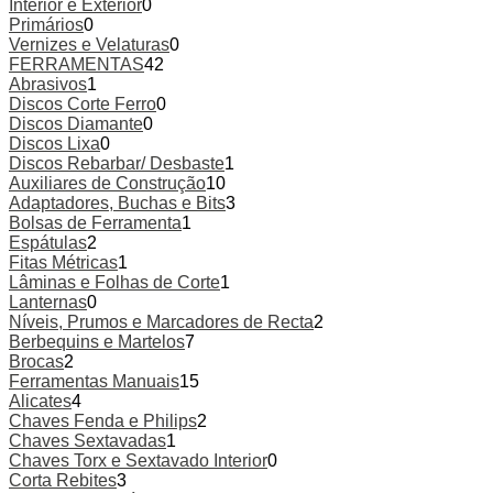
Interior e Exterior
0
Primários
0
Vernizes e Velaturas
0
FERRAMENTAS
42
Abrasivos
1
Discos Corte Ferro
0
Discos Diamante
0
Discos Lixa
0
Discos Rebarbar/ Desbaste
1
Auxiliares de Construção
10
Adaptadores, Buchas e Bits
3
Bolsas de Ferramenta
1
Espátulas
2
Fitas Métricas
1
Lâminas e Folhas de Corte
1
Lanternas
0
Níveis, Prumos e Marcadores de Recta
2
Berbequins e Martelos
7
Brocas
2
Ferramentas Manuais
15
Alicates
4
Chaves Fenda e Philips
2
Chaves Sextavadas
1
Chaves Torx e Sextavado Interior
0
Corta Rebites
3