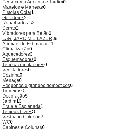
Ferramenta Agrícola e Jardim
0
Martelos e Marretas
0
Pistolas Colar
1
Geradores
2
Rebarbadoras
2
Serras
2
Vibradores para Betão
0
LAR, JARDIM E LAZER
38
Animais de Estimação
11
Climatização
0
Aquecedores
0
Esquentadores
0
Termoacumuladores
0
Ventiladores
0
Cozinha
0
Menage
0
Pequenos e grandes domésticos
0
Torneiras
0
Decoração
5
Jardim
10
Praia e Esplanada
1
Tempos Livres
3
Vestuário Outdoors
9
WC
0
Cabines e Colunas
0