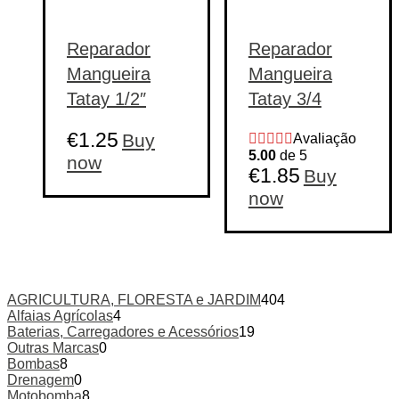
Reparador
Reparador
Mangueira
Mangueira
Tatay 1/2″
Tatay 3/4
€
1.25
Buy
Avaliação
5.00
de 5
now
€
1.85
Buy
now
AGRICULTURA, FLORESTA e JARDIM
404
Alfaias Agrícolas
4
Baterias, Carregadores e Acessórios
19
Outras Marcas
0
Bombas
8
Drenagem
0
Motobomba
8