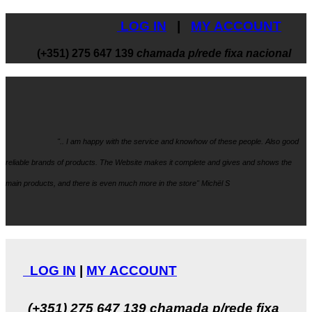
LOG IN
|
MY ACCOUNT
(+351) 275 647 139
chamada p/rede fixa nacional
".. I am happy with the service and knowhow
of these people. Also good
reliable brands of products. The Website makes it
complete and gives and shows the
main products, and there is even much more in the store" Michël S
LOG IN
|
MY ACCOUNT
(+351) 275 647 139
chamada p/rede fixa