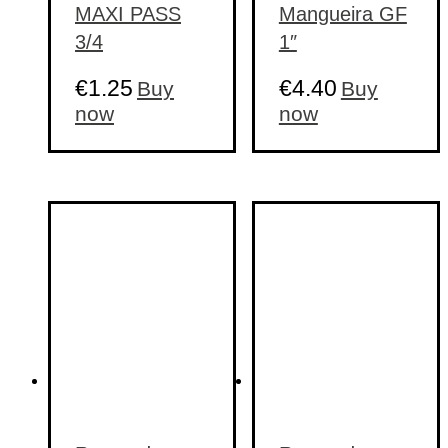
MAXI PASS
Mangueira GF
3/4
1″
€
1.25
€
4.40
Buy
Buy
now
now