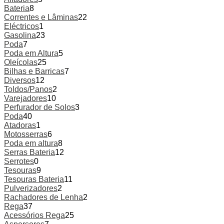
Bateria
8
Correntes e Lâminas
22
Eléctricos
1
Gasolina
23
Poda
7
Poda em Altura
5
Oleícolas
25
Bilhas e Barricas
7
Diversos
12
Toldos/Panos
2
Varejadores
10
Perfurador de Solos
3
Poda
40
Atadoras
1
Motosserras
6
Poda em altura
8
Serras Bateria
12
Serrotes
0
Tesouras
9
Tesouras Bateria
11
Pulverizadores
2
Rachadores de Lenha
2
Rega
37
Acessórios Rega
25