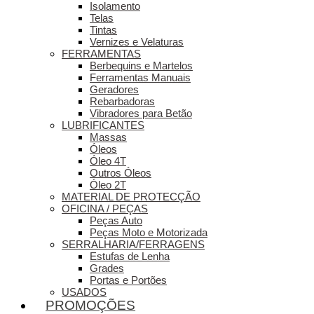
Isolamento
Telas
Tintas
Vernizes e Velaturas
FERRAMENTAS
Berbequins e Martelos
Ferramentas Manuais
Geradores
Rebarbadoras
Vibradores para Betão
LUBRIFICANTES
Massas
Óleos
Óleo 4T
Outros Óleos
Óleo 2T
MATERIAL DE PROTECÇÃO
OFICINA / PEÇAS
Peças Auto
Peças Moto e Motorizada
SERRALHARIA/FERRAGENS
Estufas de Lenha
Grades
Portas e Portões
USADOS
PROMOÇÕES