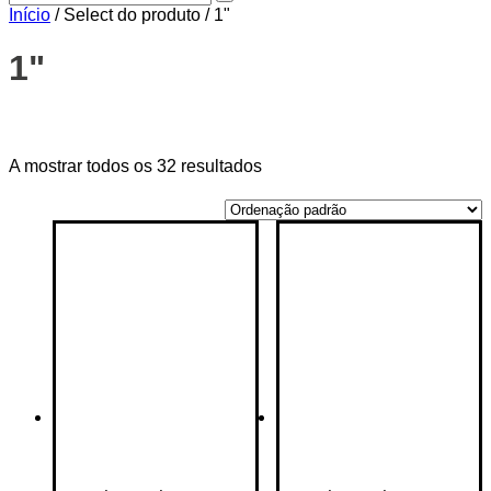
Início
/ Select do produto / 1"
1"
Price filter
A mostrar todos os 32 resultados
On sale
(14)
Text search
Categorias de produto
Categorias de produto
Etiquetas de produto
Etiquetas de produto