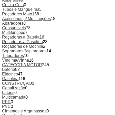
Aspersores
7
Gota a Gota
0
Tubos e Mangueiras
5
Roçadores Mato
138
Acessórios p/ Multifunções
18
Aparadores
8
Consumíveis
78
Multifunções
7
Roçadoras a Bateria
16
Roçadoras a Gasolina
23
Roçadoras de Mochila
2
Sopradores/Aspiradores
14
Trituradores
10
Vindima/Vinha
16
CATEGORIA MOTOR
245
Bateria
82
Eléctrico
47
Gasolina
116
CONSTRUÇÃO
0
Canalização
0
Latões
0
Multicamada
0
PPR
0
PVC
0
Cimentos e Argamassas
0