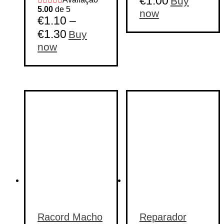
€
1.00
Buy
5.00
de 5
now
€
1.10
–
€
1.30
Buy
This
now
product
has
multiple
variants.
The
options
may
be
chosen
on
the
product
page
Racord Macho
Reparador