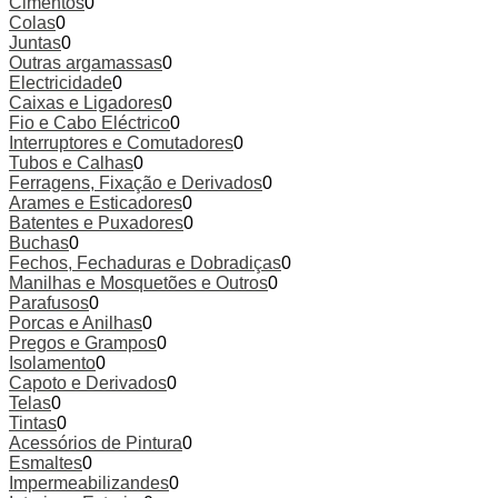
Cimentos
0
Colas
0
Juntas
0
Outras argamassas
0
Electricidade
0
Caixas e Ligadores
0
Fio e Cabo Eléctrico
0
Interruptores e Comutadores
0
Tubos e Calhas
0
Ferragens, Fixação e Derivados
0
Arames e Esticadores
0
Batentes e Puxadores
0
Buchas
0
Fechos, Fechaduras e Dobradiças
0
Manilhas e Mosquetões e Outros
0
Parafusos
0
Porcas e Anilhas
0
Pregos e Grampos
0
Isolamento
0
Capoto e Derivados
0
Telas
0
Tintas
0
Acessórios de Pintura
0
Esmaltes
0
Impermeabilizandes
0