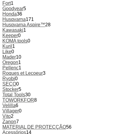
Fort
1
Goodyear
5
Honda
36
Husqvarna
171
Husqvarna Aspire™
28
Kawasaki
1
Keeper
0
KOMA tools
0
Kuril
1
Like
0
Mader
10
Oregon
1
Pellenc
1
Roques et Lecoeur
3
Ryobi
0
SECO
0
Stocker
5
Total Tools
30
TOWORKFOR
8
Velilla
6
Villager
0
Vito
2
Zanon
7
MATERIAL DE PROTECÇÃO
56
Acessórios
14