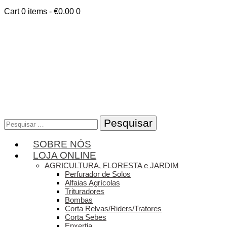
Cart
0 items
-
€0.00
0
Pesquisar
por:
SOBRE NÓS
LOJA ONLINE
AGRICULTURA, FLORESTA e JARDIM
Perfurador de Solos
Alfaias Agrícolas
Trituradores
Bombas
Corta Relvas/Riders/Tratores
Corta Sebes
Enxertia