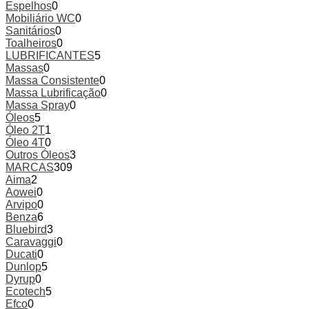
Espelhos
0
Mobiliário WC
0
Sanitários
0
Toalheiros
0
LUBRIFICANTES
5
Massas
0
Massa Consistente
0
Massa Lubrificação
0
Massa Spray
0
Óleos
5
Óleo 2T
1
Óleo 4T
0
Outros Óleos
3
MARCAS
309
Aima
2
Aowei
0
Arvipo
0
Benza
6
Bluebird
3
Caravaggi
0
Ducati
0
Dunlop
5
Dyrup
0
Ecotech
5
Efco
0