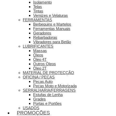
Isolamento
Telas
Tintas
Vernizes e Velaturas
FERRAMENTAS
Berbequins e Martelos
Ferramentas Manuais
Geradores
Rebarbadoras
Vibradores para Betão
LUBRIFICANTES
Massas
Óleos
Óleo 4T
Outros Óleos
Óleo 2T
MATERIAL DE PROTECÇÃO
OFICINA / PEÇAS
Peças Auto
Peças Moto e Motorizada
SERRALHARIA/FERRAGENS
Estufas de Lenha
Grades
Portas e Portões
USADOS
PROMOÇÕES