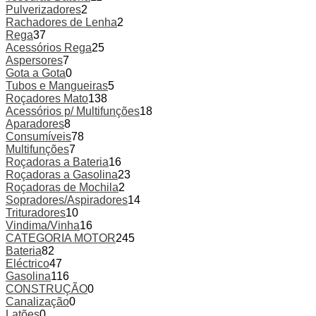
Pulverizadores
2
Rachadores de Lenha
2
Rega
37
Acessórios Rega
25
Aspersores
7
Gota a Gota
0
Tubos e Mangueiras
5
Roçadores Mato
138
Acessórios p/ Multifunções
18
Aparadores
8
Consumíveis
78
Multifunções
7
Roçadoras a Bateria
16
Roçadoras a Gasolina
23
Roçadoras de Mochila
2
Sopradores/Aspiradores
14
Trituradores
10
Vindima/Vinha
16
CATEGORIA MOTOR
245
Bateria
82
Eléctrico
47
Gasolina
116
CONSTRUÇÃO
0
Canalização
0
Latões
0