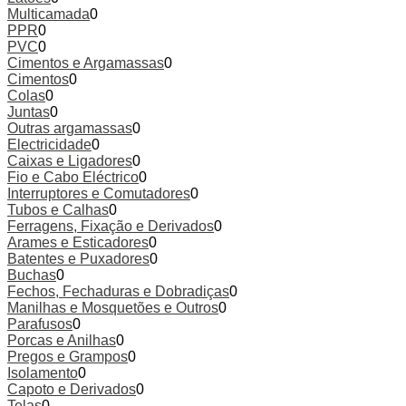
Multicamada
0
PPR
0
PVC
0
Cimentos e Argamassas
0
Cimentos
0
Colas
0
Juntas
0
Outras argamassas
0
Electricidade
0
Caixas e Ligadores
0
Fio e Cabo Eléctrico
0
Interruptores e Comutadores
0
Tubos e Calhas
0
Ferragens, Fixação e Derivados
0
Arames e Esticadores
0
Batentes e Puxadores
0
Buchas
0
Fechos, Fechaduras e Dobradiças
0
Manilhas e Mosquetões e Outros
0
Parafusos
0
Porcas e Anilhas
0
Pregos e Grampos
0
Isolamento
0
Capoto e Derivados
0
Telas
0