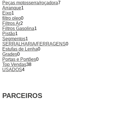
Peças motosserra/roçadora
7
Arranque
1
Eixo
1
filtro oleo
0
Filtros Ar
2
Filtros Gasolina
1
Pistão
1
Segmentos
1
SERRALHARIA/FERRAGENS
0
Estufas de Lenha
0
Grades
0
Portas e Portões
0
Top Vendas
38
USADOS
4
PARCEIROS