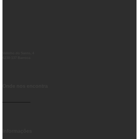
Valinho do Santo, 4
6230-137 Barroca
Onde nos encontra
__________
Informações