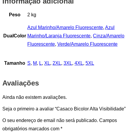
Informação adicional
Peso
2 kg
Azul Marinho/Amarelo Fluorescente
,
Azul
DualColor
Marinho/Laranja Fluorescente
,
Cinza/Amarelo
Fluorescente
,
Verde/Amarelo Fluorescente
Tamanho
S
,
M
,
L
,
XL
,
2XL
,
3XL
,
4XL
,
5XL
Avaliações
Ainda não existem avaliações.
Seja o primeiro a avaliar “Casaco Bicolor Alta Visibilidade”
O seu endereço de email não será publicado.
Campos
obrigatórios marcados com
*