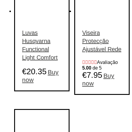
Luvas
Viseira
Husqvarna
Protecção
Functional
Ajustável Rede
Light Comfort
Avaliação
5.00
de 5
€
20.35
Buy
€
7.95
Buy
This
now
now
product
has
multiple
variants.
The
options
may
be
chosen
on