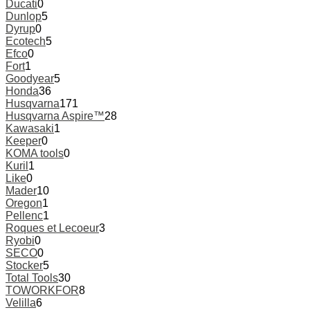
Ducati
0
Dunlop
5
Dyrup
0
Ecotech
5
Efco
0
Fort
1
Goodyear
5
Honda
36
Husqvarna
171
Husqvarna Aspire™
28
Kawasaki
1
Keeper
0
KOMA tools
0
Kuril
1
Like
0
Mader
10
Oregon
1
Pellenc
1
Roques et Lecoeur
3
Ryobi
0
SECO
0
Stocker
5
Total Tools
30
TOWORKFOR
8
Velilla
6