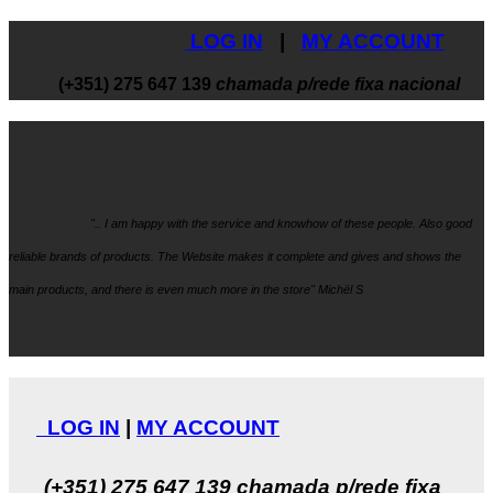
LOG IN
|
MY ACCOUNT
(+351) 275 647 139
chamada p/rede fixa nacional
".. I am happy with the service and knowhow
of these people. Also good
reliable brands of products. The Website makes it
complete and gives and shows the
main products, and there is even much more in the store" Michël S
LOG IN
|
MY ACCOUNT
(+351) 275 647 139
chamada p/rede fixa