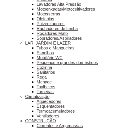
Lavadoras Alta Pressão
Motoenxadas/Motocultivadores
Motosserras
Oleícolas
Pulverizadores
Rachadores de Lenha
Roçadores Mato
Sopradores/Aspiradores
LAR, JARDIM E LAZER
Tubos e Mangueiras
Espelhos
Mobiliário WC
Pequenos e grandes domésticos
Cozinha
Sanitários
Rega
Menage
Toalheiros
Torneiras
Climatização
Aquecedores
Esquentadores
Termoacumuladores
Ventiladores
CONSTRUÇÃO
Cimentos e Argamassas