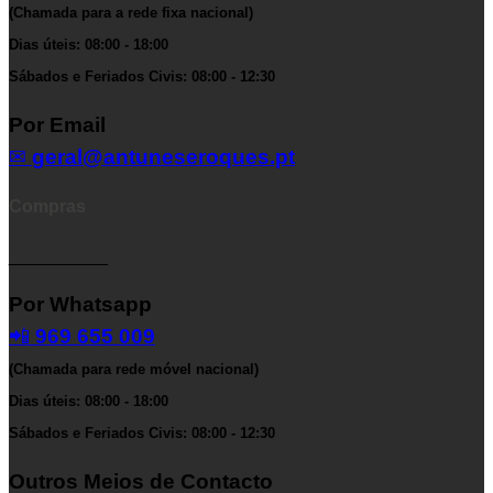
(Chamada para a rede fixa nacional)
Dias úteis: 08:00 - 18:00
Sábados e Feriados Civis: 08:00 - 12:30
Por Email
✉
geral@antuneseroques.pt
Compras
__________
Por Whatsapp
📲
969 655 009
(Chamada para rede móvel nacional)
Dias úteis: 08:00 - 18:00
Sábados e Feriados Civis: 08:00 - 12:30
Outros Meios de Contacto