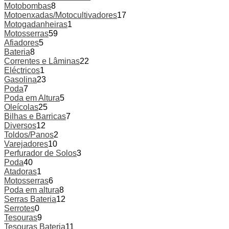
Motobombas
8
Motoenxadas/Motocultivadores
17
Motogadanheiras
1
Motosserras
59
Afiadores
5
Bateria
8
Correntes e Lâminas
22
Eléctricos
1
Gasolina
23
Poda
7
Poda em Altura
5
Oleícolas
25
Bilhas e Barricas
7
Diversos
12
Toldos/Panos
2
Varejadores
10
Perfurador de Solos
3
Poda
40
Atadoras
1
Motosserras
6
Poda em altura
8
Serras Bateria
12
Serrotes
0
Tesouras
9
Tesouras Bateria
11