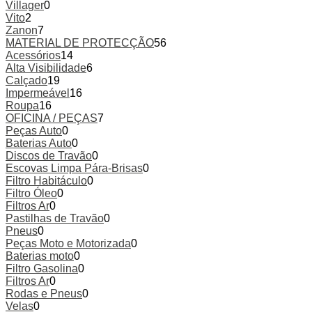
Villager
0
Vito
2
Zanon
7
MATERIAL DE PROTECÇÃO
56
Acessórios
14
Alta Visibilidade
6
Calçado
19
Impermeável
16
Roupa
16
OFICINA / PEÇAS
7
Peças Auto
0
Baterias Auto
0
Discos de Travão
0
Escovas Limpa Pára-Brisas
0
Filtro Habitáculo
0
Filtro Óleo
0
Filtros Ar
0
Pastilhas de Travão
0
Pneus
0
Peças Moto e Motorizada
0
Baterias moto
0
Filtro Gasolina
0
Filtros Ar
0
Rodas e Pneus
0
Velas
0