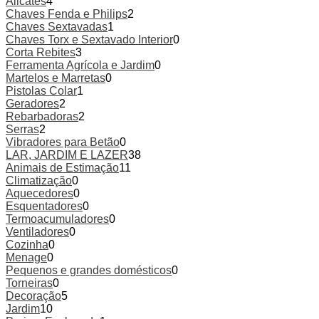
Alicates
4
Chaves Fenda e Philips
2
Chaves Sextavadas
1
Chaves Torx e Sextavado Interior
0
Corta Rebites
3
Ferramenta Agrícola e Jardim
0
Martelos e Marretas
0
Pistolas Colar
1
Geradores
2
Rebarbadoras
2
Serras
2
Vibradores para Betão
0
LAR, JARDIM E LAZER
38
Animais de Estimação
11
Climatização
0
Aquecedores
0
Esquentadores
0
Termoacumuladores
0
Ventiladores
0
Cozinha
0
Menage
0
Pequenos e grandes domésticos
0
Torneiras
0
Decoração
5
Jardim
10