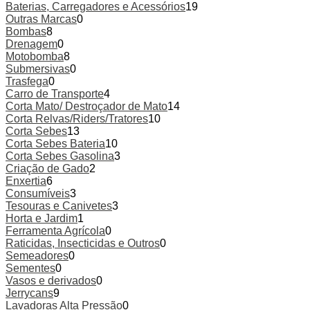
Baterias, Carregadores e Acessórios
19
Outras Marcas
0
Bombas
8
Drenagem
0
Motobomba
8
Submersivas
0
Trasfega
0
Carro de Transporte
4
Corta Mato/ Destroçador de Mato
14
Corta Relvas/Riders/Tratores
10
Corta Sebes
13
Corta Sebes Bateria
10
Corta Sebes Gasolina
3
Criação de Gado
2
Enxertia
6
Consumíveis
3
Tesouras e Canivetes
3
Horta e Jardim
1
Ferramenta Agrícola
0
Raticidas, Insecticidas e Outros
0
Semeadores
0
Sementes
0
Vasos e derivados
0
Jerrycans
9
Lavadoras Alta Pressão
0