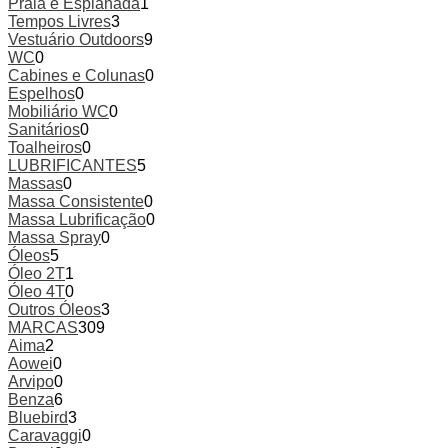
Praia e Esplanada
1
Tempos Livres
3
Vestuário Outdoors
9
WC
0
Cabines e Colunas
0
Espelhos
0
Mobiliário WC
0
Sanitários
0
Toalheiros
0
LUBRIFICANTES
5
Massas
0
Massa Consistente
0
Massa Lubrificação
0
Massa Spray
0
Óleos
5
Óleo 2T
1
Óleo 4T
0
Outros Óleos
3
MARCAS
309
Aima
2
Aowei
0
Arvipo
0
Benza
6
Bluebird
3
Caravaggi
0