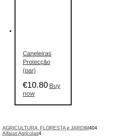
the
product
page
Caneleiras
Protecção
(par)
€
10.80
Buy
now
AGRICULTURA, FLORESTA e JARDIM
404
Alfaias Agrícolas
4