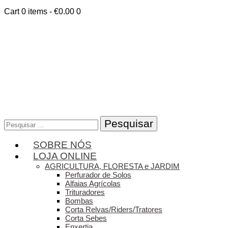
Cart
0 items
-
€0.00
0
Pesquisar
por:
SOBRE NÓS
LOJA ONLINE
AGRICULTURA, FLORESTA e JARDIM
Perfurador de Solos
Alfaias Agrícolas
Trituradores
Bombas
Corta Relvas/Riders/Tratores
Corta Sebes
Enxertia