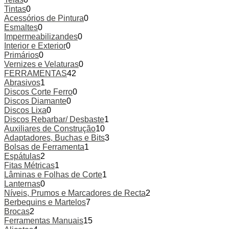
Tintas
0
Acessórios de Pintura
0
Esmaltes
0
Impermeabilizandes
0
Interior e Exterior
0
Primários
0
Vernizes e Velaturas
0
FERRAMENTAS
42
Abrasivos
1
Discos Corte Ferro
0
Discos Diamante
0
Discos Lixa
0
Discos Rebarbar/ Desbaste
1
Auxiliares de Construção
10
Adaptadores, Buchas e Bits
3
Bolsas de Ferramenta
1
Espátulas
2
Fitas Métricas
1
Lâminas e Folhas de Corte
1
Lanternas
0
Níveis, Prumos e Marcadores de Recta
2
Berbequins e Martelos
7
Brocas
2
Ferramentas Manuais
15