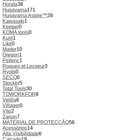
Honda
36
Husqvarna
171
Husqvarna Aspire™
28
Kawasaki
1
Keeper
0
KOMA tools
0
Kuril
1
Like
0
Mader
10
Oregon
1
Pellenc
1
Roques et Lecoeur
3
Ryobi
0
SECO
0
Stocker
5
Total Tools
30
TOWORKFOR
8
Velilla
6
Villager
0
Vito
2
Zanon
7
MATERIAL DE PROTECÇÃO
56
Acessórios
14
Alta Visibilidade
6
Calçado
19