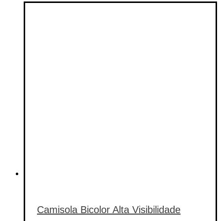
Categorias de produto
Etiquetas de produto
Etiquetas de produto
Camisola Bicolor Alta Visibilidade