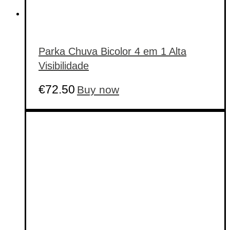
Parka Chuva Bicolor 4 em 1 Alta
Visibilidade
This
€
72.50
Buy now
product
has
multiple
variants.
The
options
may
be
chosen
on
the
product
page