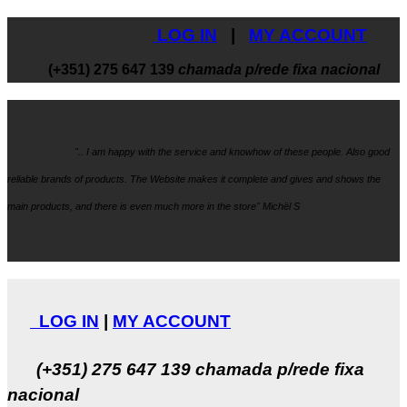
LOG IN
|
MY ACCOUNT
(+351) 275 647 139
chamada p/rede fixa nacional
".. I am happy with the service and knowhow
of these people. Also good
reliable brands of products. The Website makes it
complete and gives and shows the
main products, and there is even much more in the store" Michël S
LOG IN
|
MY ACCOUNT
(+351) 275 647 139
chamada p/rede fixa
nacional