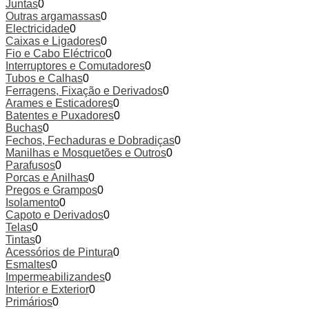
Juntas
0
Outras argamassas
0
Electricidade
0
Caixas e Ligadores
0
Fio e Cabo Eléctrico
0
Interruptores e Comutadores
0
Tubos e Calhas
0
Ferragens, Fixação e Derivados
0
Arames e Esticadores
0
Batentes e Puxadores
0
Buchas
0
Fechos, Fechaduras e Dobradiças
0
Manilhas e Mosquetões e Outros
0
Parafusos
0
Porcas e Anilhas
0
Pregos e Grampos
0
Isolamento
0
Capoto e Derivados
0
Telas
0
Tintas
0
Acessórios de Pintura
0
Esmaltes
0
Impermeabilizandes
0
Interior e Exterior
0
Primários
0