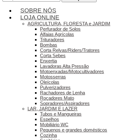
por:
SOBRE NÓS
LOJA ONLINE
AGRICULTURA, FLORESTA e JARDIM
Perfurador de Solos
Alfaias Agrícolas
Trituradores
Bombas
Corta Relvas/Riders/Tratores
Corta Sebes
Enxertia
Lavadoras Alta Pressão
Motoenxadas/Motocultivadores
Motosserras
Oleícolas
Pulverizadores
Rachadores de Lenha
Roçadores Mato
Sopradores/Aspiradores
LAR, JARDIM E LAZER
Tubos e Mangueiras
Espelhos
Mobiliário WC
Pequenos e grandes domésticos
Cozinha