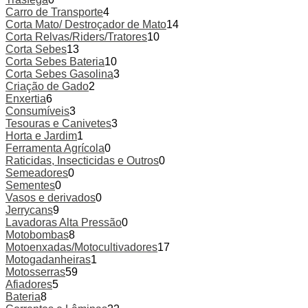
page
Carro de Transporte
4
Corta Mato/ Destroçador de Mato
14
Corta Relvas/Riders/Tratores
10
Corta Sebes
13
Corta Sebes Bateria
10
Corta Sebes Gasolina
3
Criação de Gado
2
Enxertia
6
Consumíveis
3
Tesouras e Canivetes
3
Horta e Jardim
1
Ferramenta Agrícola
0
Raticidas, Insecticidas e Outros
0
Semeadores
0
Sementes
0
Vasos e derivados
0
Jerrycans
9
Lavadoras Alta Pressão
0
Motobombas
8
Motoenxadas/Motocultivadores
17
Motogadanheiras
1
Motosserras
59
Afiadores
5
Bateria
8