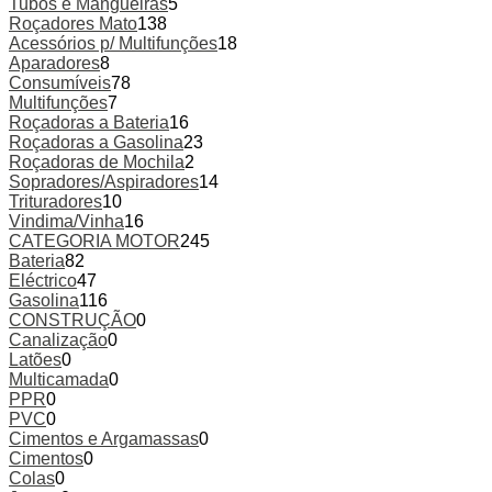
Tubos e Mangueiras
5
Roçadores Mato
138
Acessórios p/ Multifunções
18
Aparadores
8
Consumíveis
78
Multifunções
7
Roçadoras a Bateria
16
Roçadoras a Gasolina
23
Roçadoras de Mochila
2
Sopradores/Aspiradores
14
Trituradores
10
Vindima/Vinha
16
CATEGORIA MOTOR
245
Bateria
82
Eléctrico
47
Gasolina
116
CONSTRUÇÃO
0
Canalização
0
Latões
0
Multicamada
0
PPR
0
PVC
0
Cimentos e Argamassas
0
Cimentos
0
Colas
0