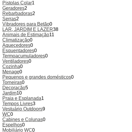
Pistolas Colar
1
Geradores
2
Rebarbadoras
2
Serras
2
Vibradores para Betão
0
LAR, JARDIM E LAZER
38
Animais de Estimação
11
Climatização
0
Aquecedores
0
Esquentadores
0
Termoacumuladores
0
Ventiladores
0
Cozinha
0
Menage
0
Pequenos e grandes domésticos
0
Torneiras
0
Decoração
5
Jardim
10
Praia e Esplanada
1
Tempos Livres
3
Vestuário Outdoors
9
WC
0
Cabines e Colunas
0
Espelhos
0
Mobiliário WC
0