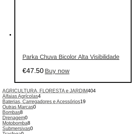
Parka Chuva Bicolor Alta Visibilidade
This
€
47.50
Buy now
product
has
multiple
variants.
AGRICULTURA, FLORESTA e JARDIM
404
The
Alfaias Agrícolas
4
options
Baterias, Carregadores e Acessórios
19
may
Outras Marcas
0
be
Bombas
8
chosen
Drenagem
0
on
Motobomba
8
the
Submersivas
0
product
Trasfega
0