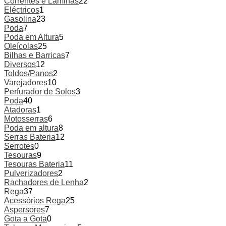
Correntes e Lâminas
22
Eléctricos
1
Gasolina
23
Poda
7
Poda em Altura
5
Oleícolas
25
Bilhas e Barricas
7
Diversos
12
Toldos/Panos
2
Varejadores
10
Perfurador de Solos
3
Poda
40
Atadoras
1
Motosserras
6
Poda em altura
8
Serras Bateria
12
Serrotes
0
Tesouras
9
Tesouras Bateria
11
Pulverizadores
2
Rachadores de Lenha
2
Rega
37
Acessórios Rega
25
Aspersores
7
Gota a Gota
0