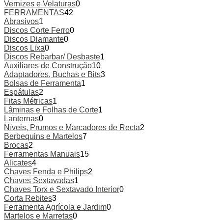
Vernizes e Velaturas
0
FERRAMENTAS
42
Abrasivos
1
Discos Corte Ferro
0
Discos Diamante
0
Discos Lixa
0
Discos Rebarbar/ Desbaste
1
Auxiliares de Construção
10
Adaptadores, Buchas e Bits
3
Bolsas de Ferramenta
1
Espátulas
2
Fitas Métricas
1
Lâminas e Folhas de Corte
1
Lanternas
0
Níveis, Prumos e Marcadores de Recta
2
Berbequins e Martelos
7
Brocas
2
Ferramentas Manuais
15
Alicates
4
Chaves Fenda e Philips
2
Chaves Sextavadas
1
Chaves Torx e Sextavado Interior
0
Corta Rebites
3
Ferramenta Agrícola e Jardim
0
Martelos e Marretas
0