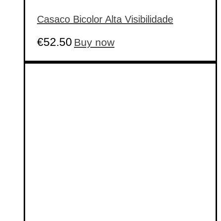
Casaco Bicolor Alta Visibilidade
This
€
52.50
Buy now
product
has
multiple
variants.
The
options
may
be
chosen
on
the
product
page