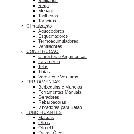
Sanitários
Rega
Menage
Toalheiros
Torneiras
Climatização
Aquecedores
Esquentadores
Termoacumuladores
Ventiladores
CONSTRUÇÃO
Cimentos e Argamassas
Isolamento
Telas
Tintas
Vernizes e Velaturas
FERRAMENTAS
Berbequins e Martelos
Ferramentas Manuais
Geradores
Rebarbadoras
Vibradores para Betão
LUBRIFICANTES
Massas
Óleos
Óleo 4T
Outros Óleos