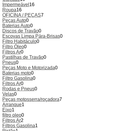
Impermeável
16
Roupa
16
OFICINA / PEÇAS
7
Peças Auto
0
Baterias Auto
0
Discos de Travão
0
Escovas Limpa Pára-Brisas
0
Filtro Habitáculo
0
Filtro Óleo
0
Filtros Ar
0
Pastilhas de Travão
0
Pneus
0
Peças Moto e Motorizada
0
Baterias moto
0
Filtro Gasolina
0
Filtros Ar
0
Rodas e Pneus
0
Velas
0
Peças motosserra/roçadora
7
Arranque
1
Eixo
1
filtro oleo
0
Filtros Ar
2
Filtros Gasolina
1
Pistão
1