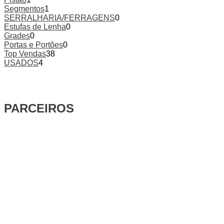
Segmentos
1
SERRALHARIA/FERRAGENS
0
Estufas de Lenha
0
Grades
0
Portas e Portões
0
Top Vendas
38
USADOS
4
PARCEIROS