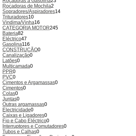
Roçadoras a Gasolina
23
Roçadoras de Mochila
2
Sopradores/Aspiradores
14
Trituradores
10
Vindima/Vinha
16
CATEGORIA MOTOR
245
Bateria
82
Eléctrico
47
Gasolina
116
CONSTRUÇÃO
0
Canalização
0
Latões
0
Multicamada
0
PPR
0
PVC
0
Cimentos e Argamassas
0
Cimentos
0
Colas
0
Juntas
0
Outras argamassas
0
Electricidade
0
Caixas e Ligadores
0
Fio e Cabo Eléctrico
0
Interruptores e Comutadores
0
Tubos e Calhas
0