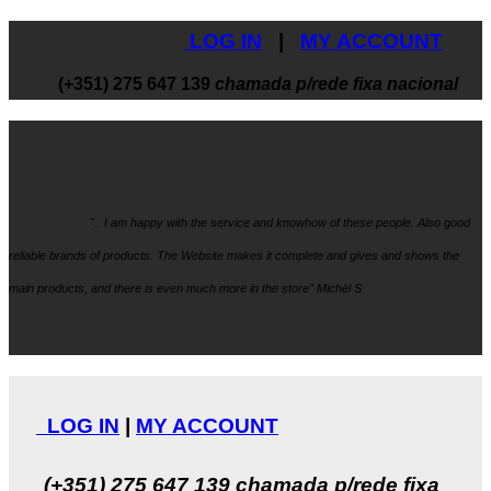
LOG IN
|
MY ACCOUNT
(+351) 275 647 139
chamada p/rede fixa nacional
".. I am happy with the service and knowhow
of these people. Also good
reliable brands of products. The Website makes it
complete and gives and shows the
main products, and there is even much more in the store" Michël S
LOG IN
|
MY ACCOUNT
(+351) 275 647 139
chamada p/rede fixa