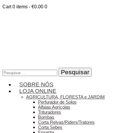
Cart
0 items
-
€0.00
0
Pesquisar
por:
SOBRE NÓS
LOJA ONLINE
AGRICULTURA, FLORESTA e JARDIM
Perfurador de Solos
Alfaias Agrícolas
Trituradores
Bombas
Corta Relvas/Riders/Tratores
Corta Sebes
Enxertia