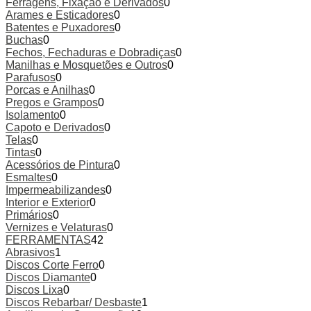
Ferragens, Fixação e Derivados
0
Arames e Esticadores
0
Batentes e Puxadores
0
Buchas
0
Fechos, Fechaduras e Dobradiças
0
Manilhas e Mosquetões e Outros
0
Parafusos
0
Porcas e Anilhas
0
Pregos e Grampos
0
Isolamento
0
Capoto e Derivados
0
Telas
0
Tintas
0
Acessórios de Pintura
0
Esmaltes
0
Impermeabilizandes
0
Interior e Exterior
0
Primários
0
Vernizes e Velaturas
0
FERRAMENTAS
42
Abrasivos
1
Discos Corte Ferro
0
Discos Diamante
0
Discos Lixa
0
Discos Rebarbar/ Desbaste
1