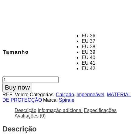
EU 36
EU 37
EU 38
Tamanho
EU 39
EU 40
EU 41
EU 42
Quantidade
de
Buy now
Botas
REF:
Velcro
Categorias:
Calçado
,
Impermeável
,
MATERIAL
de
DE PROTECÇÃO
Marca:
Spirale
Borracha
c/
Descrição
Informação adicional
Especificações
Atacador
Avaliações (0)
Spirale
Tomar
Descrição