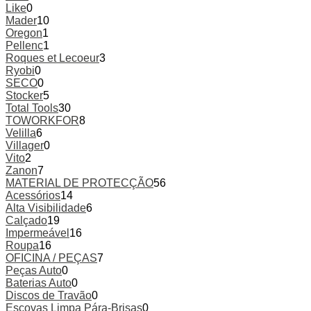
Like
0
Mader
10
Oregon
1
Pellenc
1
Roques et Lecoeur
3
Ryobi
0
SECO
0
Stocker
5
Total Tools
30
TOWORKFOR
8
Velilla
6
Villager
0
Vito
2
Zanon
7
MATERIAL DE PROTECÇÃO
56
Acessórios
14
Alta Visibilidade
6
Calçado
19
Impermeável
16
Roupa
16
OFICINA / PEÇAS
7
Peças Auto
0
Baterias Auto
0
Discos de Travão
0
Escovas Limpa Pára-Brisas
0