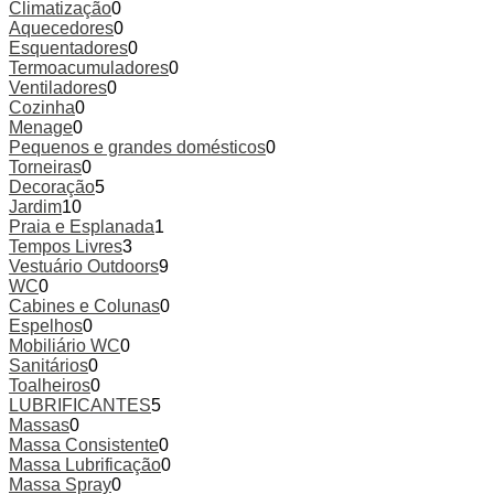
Climatização
0
Aquecedores
0
Esquentadores
0
Termoacumuladores
0
Ventiladores
0
Cozinha
0
Menage
0
Pequenos e grandes domésticos
0
Torneiras
0
Decoração
5
Jardim
10
Praia e Esplanada
1
Tempos Livres
3
Vestuário Outdoors
9
WC
0
Cabines e Colunas
0
Espelhos
0
Mobiliário WC
0
Sanitários
0
Toalheiros
0
LUBRIFICANTES
5
Massas
0
Massa Consistente
0
Massa Lubrificação
0
Massa Spray
0