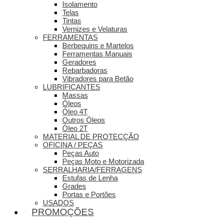
Isolamento
Telas
Tintas
Vernizes e Velaturas
FERRAMENTAS
Berbequins e Martelos
Ferramentas Manuais
Geradores
Rebarbadoras
Vibradores para Betão
LUBRIFICANTES
Massas
Óleos
Óleo 4T
Outros Óleos
Óleo 2T
MATERIAL DE PROTECÇÃO
OFICINA / PEÇAS
Peças Auto
Peças Moto e Motorizada
SERRALHARIA/FERRAGENS
Estufas de Lenha
Grades
Portas e Portões
USADOS
PROMOÇÕES