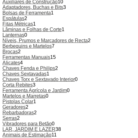
Auxiliares de Construção
10
Adaptadores, Buchas e Bits
3
Bolsas de Ferramenta
1
Espátulas
2
Fitas Métricas
1
Lâminas e Folhas de Corte
1
Lanternas
0
Níveis, Prumos e Marcadores de Recta
2
Berbequins e Martelos
7
Brocas
2
Ferramentas Manuais
15
Alicates
4
Chaves Fenda e Philips
2
Chaves Sextavadas
1
Chaves Torx e Sextavado Interior
0
Corta Rebites
3
Ferramenta Agrícola e Jardim
0
Martelos e Marretas
0
Pistolas Colar
1
Geradores
2
Rebarbadoras
2
Serras
2
Vibradores para Betão
0
LAR, JARDIM E LAZER
38
Animais de Estimação
11