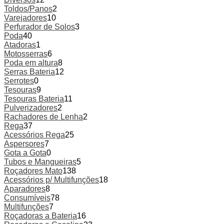
Toldos/Panos
2
Varejadores
10
Perfurador de Solos
3
Poda
40
Atadoras
1
Motosserras
6
Poda em altura
8
Serras Bateria
12
Serrotes
0
Tesouras
9
Tesouras Bateria
11
Pulverizadores
2
Rachadores de Lenha
2
Rega
37
Acessórios Rega
25
Aspersores
7
Gota a Gota
0
Tubos e Mangueiras
5
Roçadores Mato
138
Acessórios p/ Multifunções
18
Aparadores
8
Consumíveis
78
Multifunções
7
Roçadoras a Bateria
16