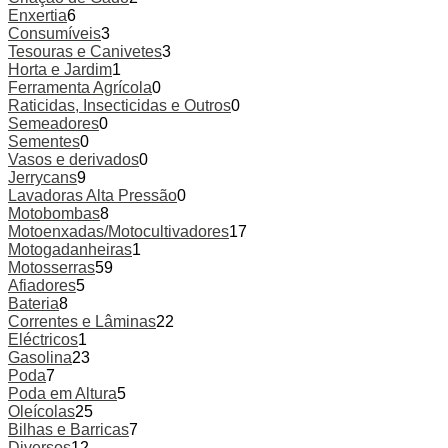
Enxertia
6
Consumíveis
3
Tesouras e Canivetes
3
Horta e Jardim
1
Ferramenta Agrícola
0
Raticidas, Insecticidas e Outros
0
Semeadores
0
Sementes
0
Vasos e derivados
0
Jerrycans
9
Lavadoras Alta Pressão
0
Motobombas
8
Motoenxadas/Motocultivadores
17
Motogadanheiras
1
Motosserras
59
Afiadores
5
Bateria
8
Correntes e Lâminas
22
Eléctricos
1
Gasolina
23
Poda
7
Poda em Altura
5
Oleícolas
25
Bilhas e Barricas
7
Diversos
12