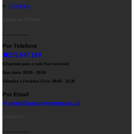
>
Cookies
Apoio ao Cliente
__________
Por Telefone
275 647 139
☎
(Chamada para a rede fixa nacional)
Dias úteis: 08:00 - 18:00
Sábados e Feriados Civis: 08:00 - 12:30
Por Email
✉
geral@antuneseroques.pt
Compras
__________