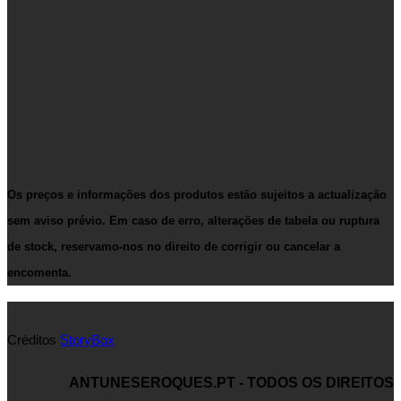
Os preços e informações dos produtos estão sujeitos a actualização
sem aviso prévio. Em caso de erro, alterações de tabela ou ruptura
de stock, reservamo-nos no direito de corrigir ou cancelar a
encomenta.
Créditos
StoryBox
ANTUNESEROQUES.PT - TODOS OS DIREITOS