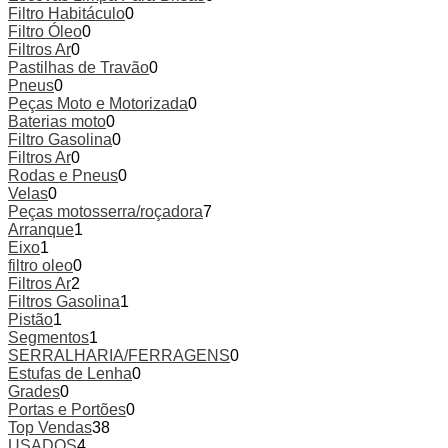
Filtro Habitáculo
0
Filtro Óleo
0
Filtros Ar
0
Pastilhas de Travão
0
Pneus
0
Peças Moto e Motorizada
0
Baterias moto
0
Filtro Gasolina
0
Filtros Ar
0
Rodas e Pneus
0
Velas
0
Peças motosserra/roçadora
7
Arranque
1
Eixo
1
filtro oleo
0
Filtros Ar
2
Filtros Gasolina
1
Pistão
1
Segmentos
1
SERRALHARIA/FERRAGENS
0
Estufas de Lenha
0
Grades
0
Portas e Portões
0
Top Vendas
38
USADOS
4