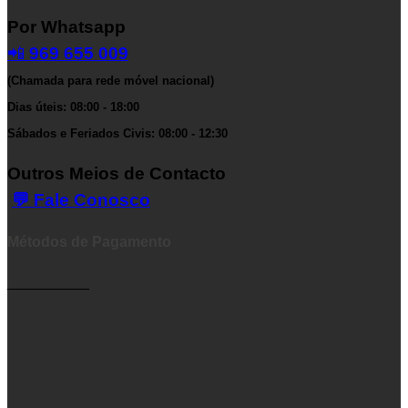
Por Whatsapp
📲
969 655 009
(Chamada para rede móvel nacional)
Dias úteis: 08:00 - 18:00
Sábados e Feriados Civis: 08:00 - 12:30
Outros Meios de Contacto
💬 Fale Conosco
Métodos de Pagamento
__________