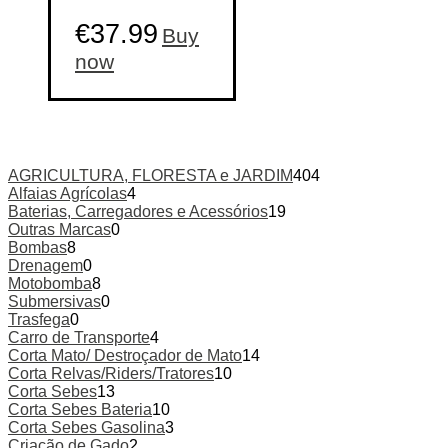
€
37.99
Buy
This
now
product
has
multiple
variants.
The
options
AGRICULTURA, FLORESTA e JARDIM
404
may
Alfaias Agrícolas
4
be
Baterias, Carregadores e Acessórios
19
chosen
Outras Marcas
0
on
Bombas
8
the
Drenagem
0
product
Motobomba
8
page
Submersivas
0
Trasfega
0
Carro de Transporte
4
Corta Mato/ Destroçador de Mato
14
Corta Relvas/Riders/Tratores
10
Corta Sebes
13
Corta Sebes Bateria
10
Corta Sebes Gasolina
3
Criação de Gado
2