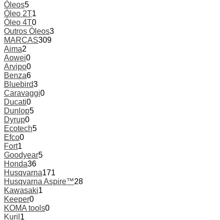
Óleos
5
Óleo 2T
1
Óleo 4T
0
Outros Óleos
3
MARCAS
309
Aima
2
Aowei
0
Arvipo
0
Benza
6
Bluebird
3
Caravaggi
0
Ducati
0
Dunlop
5
Dyrup
0
Ecotech
5
Efco
0
Fort
1
Goodyear
5
Honda
36
Husqvarna
171
Husqvarna Aspire™
28
Kawasaki
1
Keeper
0
KOMA tools
0
Kuril
1