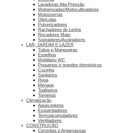
Lavadoras Alta Pressão
Motoenxadas/Motocultivadores
Motosserras
Oleícolas
Pulverizadores
Rachadores de Lenha
Roçadores Mato
Sopradores/Aspiradores
LAR, JARDIM E LAZER
Tubos e Mangueiras
Espelhos
Mobiliário WC
Pequenos e grandes domésticos
Cozinha
Sanitários
Rega
Menage
Toalheiros
Torneiras
Climatização
Aquecedores
Esquentadores
Termoacumuladores
Ventiladores
CONSTRUÇÃO
Cimentos e Argamassas