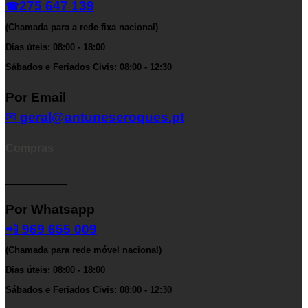
275 647 139
☎
(Chamada para a rede fixa nacional)
Dias úteis: 08:00 - 18:00
Sábados e Feriados Civis: 08:00 - 12:30
Por Email
✉
geral@antuneseroques.pt
Compras
__________
Por Whatsapp
📲
969 655 009
(Chamada para rede móvel nacional)
Dias úteis: 08:00 - 18:00
Sábados e Feriados Civis: 08:00 - 12:30