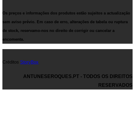
Os preços e informações dos produtos estão sujeitos a actualização
sem aviso prévio. Em caso de erro, alterações de tabela ou ruptura
de stock, reservamo-nos no direito de corrigir ou cancelar a
encomenta.
Créditos
StoryBox
ANTUNESEROQUES.PT - TODOS OS DIREITOS
RESERVADOS