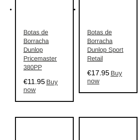
Botas de
Botas de
Borracha
Borracha
Dunlop
Dunlop Sport
Pricemaster
Retail
380PP
€
17.95
Buy
This
now
€
11.95
Buy
product
This
now
has
product
multiple
has
variants.
multiple
The
variants.
options
The
may
options
be
may
chosen
be
on
chosen