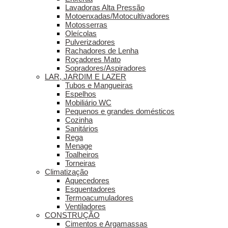
Lavadoras Alta Pressão
Motoenxadas/Motocultivadores
Motosserras
Oleícolas
Pulverizadores
Rachadores de Lenha
Roçadores Mato
Sopradores/Aspiradores
LAR, JARDIM E LAZER
Tubos e Mangueiras
Espelhos
Mobiliário WC
Pequenos e grandes domésticos
Cozinha
Sanitários
Rega
Menage
Toalheiros
Torneiras
Climatização
Aquecedores
Esquentadores
Termoacumuladores
Ventiladores
CONSTRUÇÃO
Cimentos e Argamassas