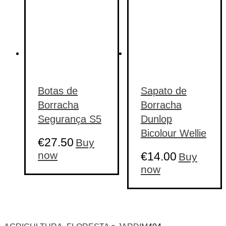
the
on
product
the
page
product
page
Botas de
Sapato de
Borracha
Borracha
Segurança S5
Dunlop
Bicolour Wellie
€
27.50
Buy
This
now
€
14.00
Buy
product
This
now
has
product
multiple
has
variants.
multiple
The
variants.
options
The
may
options
be