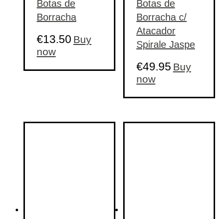
Botas de
Botas de
Borracha
Borracha c/
Atacador
€
13.50
Buy
Spirale Jaspe
This
now
product
€
49.95
Buy
has
multiple
This
now
variants.
product
The
has
options
multiple
may
variants.
be
The
chosen
options
on
may
the
be
product
chosen
page
on
the
product
page