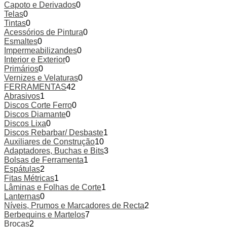
Capoto e Derivados
0
Telas
0
Tintas
0
Acessórios de Pintura
0
Esmaltes
0
Impermeabilizandes
0
Interior e Exterior
0
Primários
0
Vernizes e Velaturas
0
FERRAMENTAS
42
Abrasivos
1
Discos Corte Ferro
0
Discos Diamante
0
Discos Lixa
0
Discos Rebarbar/ Desbaste
1
Auxiliares de Construção
10
Adaptadores, Buchas e Bits
3
Bolsas de Ferramenta
1
Espátulas
2
Fitas Métricas
1
Lâminas e Folhas de Corte
1
Lanternas
0
Níveis, Prumos e Marcadores de Recta
2
Berbequins e Martelos
7
Brocas
2