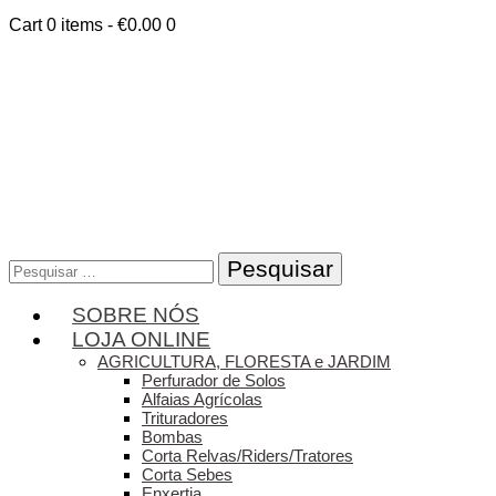
Cart
0 items
-
€0.00
0
Pesquisar
por:
SOBRE NÓS
LOJA ONLINE
AGRICULTURA, FLORESTA e JARDIM
Perfurador de Solos
Alfaias Agrícolas
Trituradores
Bombas
Corta Relvas/Riders/Tratores
Corta Sebes
Enxertia