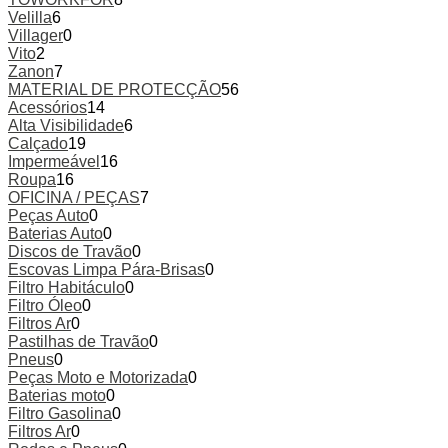
Velilla
6
Villager
0
Vito
2
Zanon
7
MATERIAL DE PROTECÇÃO
56
Acessórios
14
Alta Visibilidade
6
Calçado
19
Impermeável
16
Roupa
16
OFICINA / PEÇAS
7
Peças Auto
0
Baterias Auto
0
Discos de Travão
0
Escovas Limpa Pára-Brisas
0
Filtro Habitáculo
0
Filtro Óleo
0
Filtros Ar
0
Pastilhas de Travão
0
Pneus
0
Peças Moto e Motorizada
0
Baterias moto
0
Filtro Gasolina
0
Filtros Ar
0