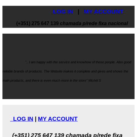
LOG IN
|
MY ACCOUNT
(+351) 275 647 139
chamada p/rede fixa nacional
".. I am happy with the service and knowhow
of these people. Also good
reliable brands of products. The Website makes it
complete and gives and shows the
main products, and there is even much more in the store" Michël S
LOG IN
|
MY ACCOUNT
(+351) 275 647 139
chamada p/rede fixa