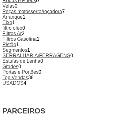
Rodas e Pneus
0
Velas
0
Peças motosserra/roçadora
7
Arranque
1
Eixo
1
filtro oleo
0
Filtros Ar
2
Filtros Gasolina
1
Pistão
1
Segmentos
1
SERRALHARIA/FERRAGENS
0
Estufas de Lenha
0
Grades
0
Portas e Portões
0
Top Vendas
38
USADOS
4
PARCEIROS