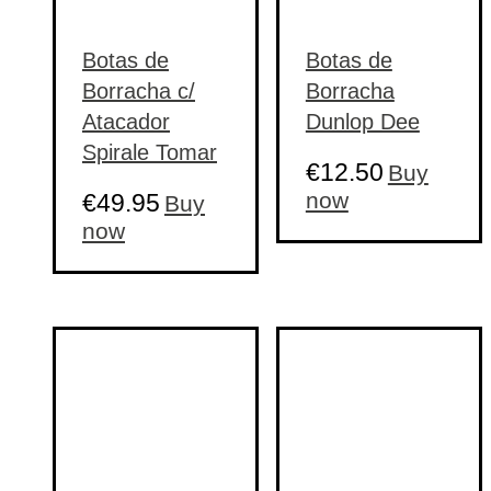
Botas de
Botas de
Borracha c/
Borracha
Atacador
Dunlop Dee
Spirale Tomar
€
12.50
Buy
This
now
€
49.95
Buy
product
This
now
has
product
multiple
has
variants.
multiple
The
variants.
options
The
may
options
be
may
chosen
be
on
chosen
the
on
product
the
page
product
page