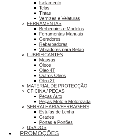
Isolamento
Telas
Tintas
Vernizes e Velaturas
FERRAMENTAS
Berbequins e Martelos
Ferramentas Manuais
Geradores
Rebarbadoras
Vibradores para Betão
LUBRIFICANTES
Massas
Óleos
Óleo 4T
Outros Óleos
Óleo 2T
MATERIAL DE PROTECÇÃO
OFICINA / PEÇAS
Peças Auto
Peças Moto e Motorizada
SERRALHARIA/FERRAGENS
Estufas de Lenha
Grades
Portas e Portões
USADOS
PROMOÇÕES