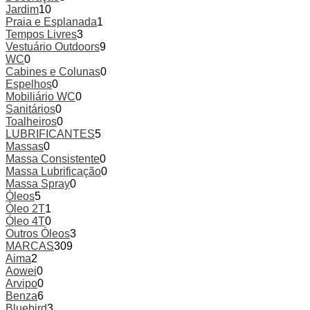
Jardim
10
Praia e Esplanada
1
Tempos Livres
3
Vestuário Outdoors
9
WC
0
Cabines e Colunas
0
Espelhos
0
Mobiliário WC
0
Sanitários
0
Toalheiros
0
LUBRIFICANTES
5
Massas
0
Massa Consistente
0
Massa Lubrificação
0
Massa Spray
0
Óleos
5
Óleo 2T
1
Óleo 4T
0
Outros Óleos
3
MARCAS
309
Aima
2
Aowei
0
Arvipo
0
Benza
6
Bluebird
3