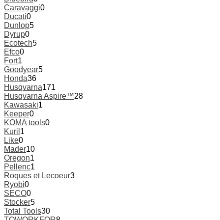
Caravaggi
0
Ducati
0
Dunlop
5
Dyrup
0
Ecotech
5
Efco
0
Fort
1
Goodyear
5
Honda
36
Husqvarna
171
Husqvarna Aspire™
28
Kawasaki
1
Keeper
0
KOMA tools
0
Kuril
1
Like
0
Mader
10
Oregon
1
Pellenc
1
Roques et Lecoeur
3
Ryobi
0
SECO
0
Stocker
5
Total Tools
30
TOWORKFOR
8