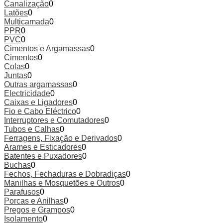
Canalização
0
Latões
0
Multicamada
0
PPR
0
PVC
0
Cimentos e Argamassas
0
Cimentos
0
Colas
0
Juntas
0
Outras argamassas
0
Electricidade
0
Caixas e Ligadores
0
Fio e Cabo Eléctrico
0
Interruptores e Comutadores
0
Tubos e Calhas
0
Ferragens, Fixação e Derivados
0
Arames e Esticadores
0
Batentes e Puxadores
0
Buchas
0
Fechos, Fechaduras e Dobradiças
0
Manilhas e Mosquetões e Outros
0
Parafusos
0
Porcas e Anilhas
0
Pregos e Grampos
0
Isolamento
0