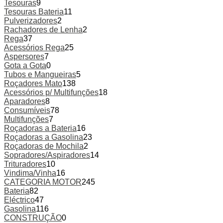
Tesouras
9
Tesouras Bateria
11
Pulverizadores
2
Rachadores de Lenha
2
Rega
37
Acessórios Rega
25
Aspersores
7
Gota a Gota
0
Tubos e Mangueiras
5
Roçadores Mato
138
Acessórios p/ Multifunções
18
Aparadores
8
Consumíveis
78
Multifunções
7
Roçadoras a Bateria
16
Roçadoras a Gasolina
23
Roçadoras de Mochila
2
Sopradores/Aspiradores
14
Trituradores
10
Vindima/Vinha
16
CATEGORIA MOTOR
245
Bateria
82
Eléctrico
47
Gasolina
116
CONSTRUÇÃO
0