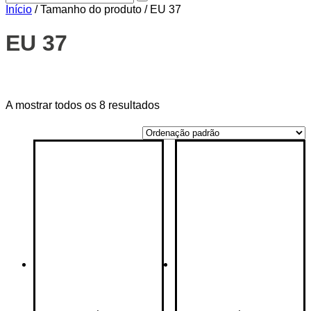
Início
/ Tamanho do produto / EU 37
EU 37
Price filter
A mostrar todos os 8 resultados
On sale
(14)
Text search
Categorias de produto
Categorias de produto
Etiquetas de produto
Etiquetas de produto