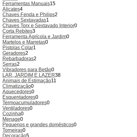
Ferramentas Manuais
15
Alicates
4
Chaves Fenda e Philips
2
Chaves Sextavadas
1
Chaves Torx e Sextavado Interior
0
Corta Rebites
3
Ferramenta Agrícola e Jardim
0
Martelos e Marretas
0
Pistolas Colar
1
Geradores
2
Rebarbadoras
2
Serras
2
Vibradores para Betão
0
LAR, JARDIM E LAZER
38
Animais de Estimação
11
Climatização
0
Aquecedores
0
Esquentadores
0
Termoacumuladores
0
Ventiladores
0
Cozinha
0
Menage
0
Pequenos e grandes domésticos
0
Torneiras
0
Decoração
5