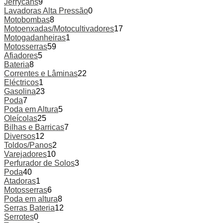
Jerrycans
9
Lavadoras Alta Pressão
0
Motobombas
8
Motoenxadas/Motocultivadores
17
Motogadanheiras
1
Motosserras
59
Afiadores
5
Bateria
8
Correntes e Lâminas
22
Eléctricos
1
Gasolina
23
Poda
7
Poda em Altura
5
Oleícolas
25
Bilhas e Barricas
7
Diversos
12
Toldos/Panos
2
Varejadores
10
Perfurador de Solos
3
Poda
40
Atadoras
1
Motosserras
6
Poda em altura
8
Serras Bateria
12
Serrotes
0