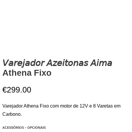
𝘝𝘢𝘳𝘦𝘫𝘢𝘥𝘰𝘳 𝘈𝘻𝘦𝘪𝘵𝘰𝘯𝘢𝘴 𝘈𝘪𝘮𝘢
Athena Fixo
€
299.00
Varejador Athena Fixo com motor de 12V e 8 Varetas em
Carbono.
ACESSÓRIOS – OPCIONAIS