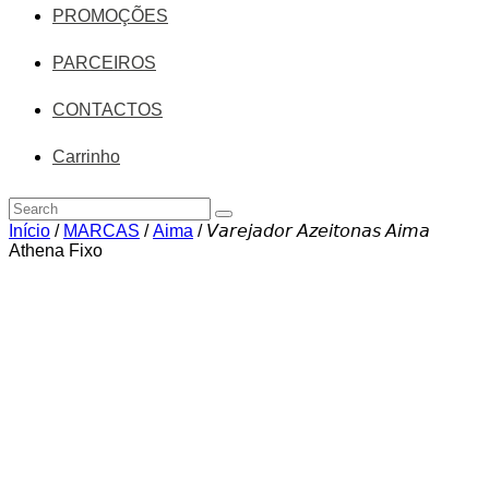
PROMOÇÕES
PARCEIROS
CONTACTOS
Carrinho
Início
/
MARCAS
/
Aima
/ 𝘝𝘢𝘳𝘦𝘫𝘢𝘥𝘰𝘳 𝘈𝘻𝘦𝘪𝘵𝘰𝘯𝘢𝘴 𝘈𝘪𝘮𝘢
Athena Fixo
Zoom