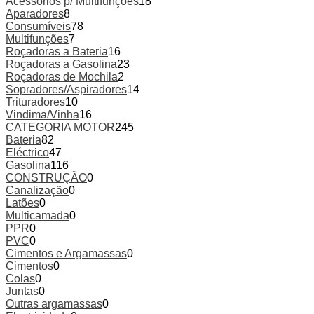
Acessórios p/ Multifunções
18
Aparadores
8
Consumíveis
78
Multifunções
7
Roçadoras a Bateria
16
Roçadoras a Gasolina
23
Roçadoras de Mochila
2
Sopradores/Aspiradores
14
Trituradores
10
Vindima/Vinha
16
CATEGORIA MOTOR
245
Bateria
82
Eléctrico
47
Gasolina
116
CONSTRUÇÃO
0
Canalização
0
Latões
0
Multicamada
0
PPR
0
PVC
0
Cimentos e Argamassas
0
Cimentos
0
Colas
0
Juntas
0
Outras argamassas
0