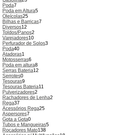
Poda
7
Poda em Altura
5
Oleícolas
25
Bilhas e Barricas
7
Diversos
12
Toldos/Panos
2
Varejadores
10
Perfurador de Solos
3
Poda
40
Atadoras
1
Motosserras
6
Poda em altura
8
Serras Bateria
12
Serrotes
0
Tesouras
9
Tesouras Bateria
11
Pulverizadores
2
Rachadores de Lenha
2
Rega
37
Acessórios Rega
25
Aspersores
7
Gota a Gota
0
Tubos e Mangueiras
5
Roçadores Mato
138