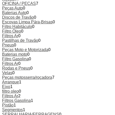
OFICINA / PEÇAS
7
Peças Auto
0
Baterias Auto
0
Discos de Travão
0
Escovas Limpa Pára-Brisas
0
Filtro Habitáculo
0
Filtro Óleo
0
Filtros Ar
0
Pastilhas de Travão
0
Pneus
0
Peças Moto e Motorizada
0
Baterias moto
0
Filtro Gasolina
0
Filtros Ar
0
Rodas e Pneus
0
Velas
0
Peças motosserra/roçadora
7
Arranque
1
Eixo
1
filtro oleo
0
Filtros Ar
2
Filtros Gasolina
1
Pistão
1
Segmentos
1
SERRALHARIA/FERRAGENS
0