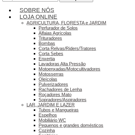
por:
SOBRE NÓS
LOJA ONLINE
AGRICULTURA, FLORESTA e JARDIM
Perfurador de Solos
Alfaias Agrícolas
Trituradores
Bombas
Corta Relvas/Riders/Tratores
Corta Sebes
Enxertia
Lavadoras Alta Pressão
Motoenxadas/Motocultivadores
Motosserras
Oleícolas
Pulverizadores
Rachadores de Lenha
Roçadores Mato
Sopradores/Aspiradores
LAR, JARDIM E LAZER
Tubos e Mangueiras
Espelhos
Mobiliário WC
Pequenos e grandes domésticos
Cozinha