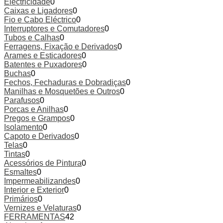
Electricidade
0
Caixas e Ligadores
0
Fio e Cabo Eléctrico
0
Interruptores e Comutadores
0
Tubos e Calhas
0
Ferragens, Fixação e Derivados
0
Arames e Esticadores
0
Batentes e Puxadores
0
Buchas
0
Fechos, Fechaduras e Dobradiças
0
Manilhas e Mosquetões e Outros
0
Parafusos
0
Porcas e Anilhas
0
Pregos e Grampos
0
Isolamento
0
Capoto e Derivados
0
Telas
0
Tintas
0
Acessórios de Pintura
0
Esmaltes
0
Impermeabilizandes
0
Interior e Exterior
0
Primários
0
Vernizes e Velaturas
0
FERRAMENTAS
42