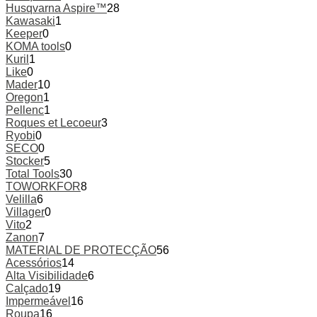
Husqvarna Aspire™
28
Kawasaki
1
Keeper
0
KOMA tools
0
Kuril
1
Like
0
Mader
10
Oregon
1
Pellenc
1
Roques et Lecoeur
3
Ryobi
0
SECO
0
Stocker
5
Total Tools
30
TOWORKFOR
8
Velilla
6
Villager
0
Vito
2
Zanon
7
MATERIAL DE PROTECÇÃO
56
Acessórios
14
Alta Visibilidade
6
Calçado
19
Impermeável
16
Roupa
16