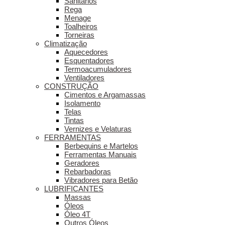
Sanitários
Rega
Menage
Toalheiros
Torneiras
Climatização
Aquecedores
Esquentadores
Termoacumuladores
Ventiladores
CONSTRUÇÃO
Cimentos e Argamassas
Isolamento
Telas
Tintas
Vernizes e Velaturas
FERRAMENTAS
Berbequins e Martelos
Ferramentas Manuais
Geradores
Rebarbadoras
Vibradores para Betão
LUBRIFICANTES
Massas
Óleos
Óleo 4T
Outros Óleos