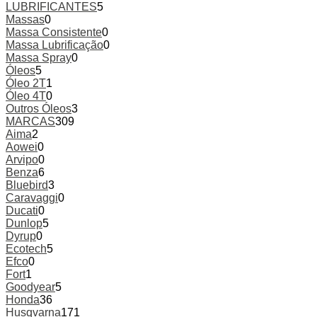
LUBRIFICANTES
5
Massas
0
Massa Consistente
0
Massa Lubrificação
0
Massa Spray
0
Óleos
5
Óleo 2T
1
Óleo 4T
0
Outros Óleos
3
MARCAS
309
Aima
2
Aowei
0
Arvipo
0
Benza
6
Bluebird
3
Caravaggi
0
Ducati
0
Dunlop
5
Dyrup
0
Ecotech
5
Efco
0
Fort
1
Goodyear
5
Honda
36
Husqvarna
171