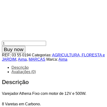
Quantidade
de
Buy now
𝘝𝘢𝘳𝘦𝘫𝘢𝘥𝘰𝘳
REF:
03 55 0194
Categorias:
AGRICULTURA, FLORESTA e
𝘈𝘻𝘦𝘪𝘵𝘰𝘯𝘢𝘴
JARDIM
,
Aima
,
MARCAS
Marca:
Aima
𝘈𝘪𝘮𝘢
Athena
Descrição
Fixo
Avaliações (0)
Descrição
Varejador Athena Fixo com motor de 12V e 500W.
8 Varetas em Carbono.