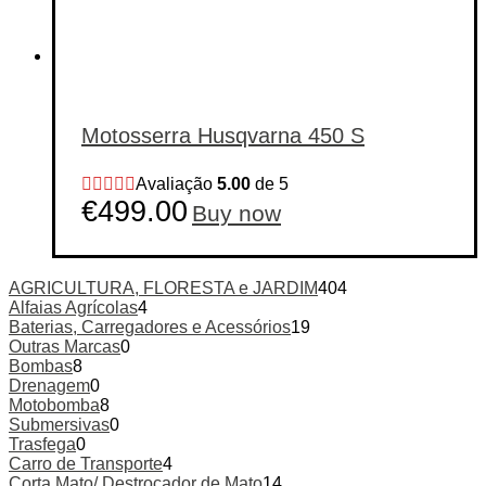
Motosserra Husqvarna 450 S
Avaliação
5.00
de 5
€
499.00
Buy now
AGRICULTURA, FLORESTA e JARDIM
404
Alfaias Agrícolas
4
Baterias, Carregadores e Acessórios
19
Outras Marcas
0
Bombas
8
Drenagem
0
Motobomba
8
Submersivas
0
Trasfega
0
Carro de Transporte
4
Corta Mato/ Destroçador de Mato
14