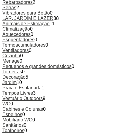
Rebarbadoras
2
Serras
2
Vibradores para Betão
0
LAR, JARDIM E LAZER
38
Animais de Estimação
11
Climatização
0
Aquecedores
0
Esquentadores
0
Termoacumuladores
0
Ventiladores
0
Cozinha
0
Menage
0
Pequenos e grandes domésticos
0
Torneiras
0
Decoração
5
Jardim
10
Praia e Esplanada
1
Tempos Livres
3
Vestuário Outdoors
9
WC
0
Cabines e Colunas
0
Espelhos
0
Mobiliário WC
0
Sanitários
0
Toalheiros
0