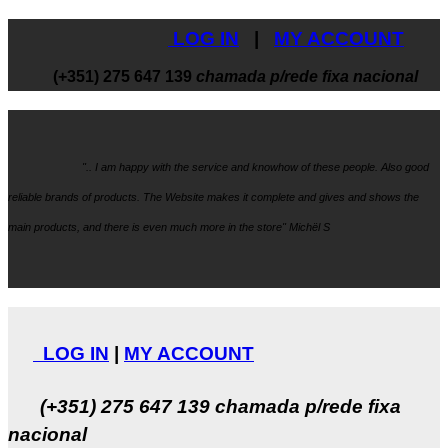
LOG IN
|
MY ACCOUNT
(+351) 275 647 139
chamada p/rede fixa nacional
".. I am happy with the service and knowhow
of these people. Also good
reliable brands of products. The Website makes it
complete and gives and shows the
main products, and there is even much more in the store" Michël S
LOG IN
|
MY ACCOUNT
(+351) 275 647 139
chamada p/rede fixa
nacional