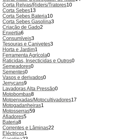
Corta Relvas/Riders/Tratores
10
Corta Sebes
13
Corta Sebes Bateria
10
Corta Sebes Gasolina
3
Criação de Gado
2
Enxertia
6
Consumíveis
3
Tesouras e Canivetes
3
Horta e Jardim
1
Ferramenta Agrícola
0
Raticidas, Insecticidas e Outros
0
Semeadores
0
Sementes
0
Vasos e derivados
0
Jerrycans
9
Lavadoras Alta Pressão
0
Motobombas
8
Motoenxadas/Motocultivadores
17
Motogadanheiras
1
Motosserras
59
Afiadores
5
Bateria
8
Correntes e Lâminas
22
Eléctricos
1
Gasolina
23