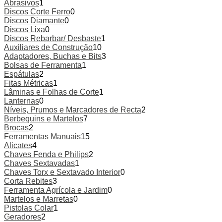
Abrasivos
1
Discos Corte Ferro
0
Discos Diamante
0
Discos Lixa
0
Discos Rebarbar/ Desbaste
1
Auxiliares de Construção
10
Adaptadores, Buchas e Bits
3
Bolsas de Ferramenta
1
Espátulas
2
Fitas Métricas
1
Lâminas e Folhas de Corte
1
Lanternas
0
Níveis, Prumos e Marcadores de Recta
2
Berbequins e Martelos
7
Brocas
2
Ferramentas Manuais
15
Alicates
4
Chaves Fenda e Philips
2
Chaves Sextavadas
1
Chaves Torx e Sextavado Interior
0
Corta Rebites
3
Ferramenta Agrícola e Jardim
0
Martelos e Marretas
0
Pistolas Colar
1
Geradores
2