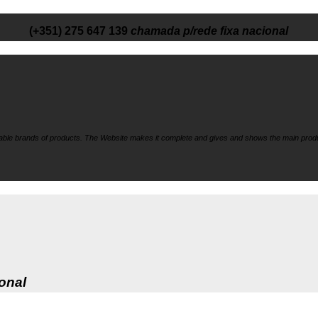
(+351) 275 647 139
chamada p/rede fixa nacional
liable brands of products. The Website makes it
complete and gives and shows the main produ
onal