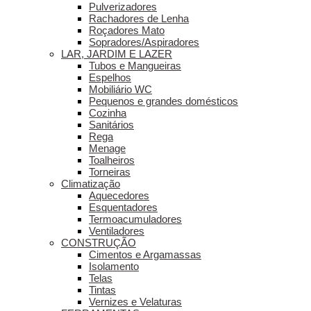
Pulverizadores
Rachadores de Lenha
Roçadores Mato
Sopradores/Aspiradores
LAR, JARDIM E LAZER
Tubos e Mangueiras
Espelhos
Mobiliário WC
Pequenos e grandes domésticos
Cozinha
Sanitários
Rega
Menage
Toalheiros
Torneiras
Climatização
Aquecedores
Esquentadores
Termoacumuladores
Ventiladores
CONSTRUÇÃO
Cimentos e Argamassas
Isolamento
Telas
Tintas
Vernizes e Velaturas