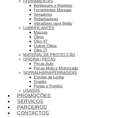
FERRAMENTAS
Berbequins e Martelos
Ferramentas Manuais
Geradores
Rebarbadoras
Vibradores para Betão
LUBRIFICANTES
Massas
Óleos
Óleo 4T
Outros Óleos
Óleo 2T
MATERIAL DE PROTECÇÃO
OFICINA / PEÇAS
Peças Auto
Peças Moto e Motorizada
SERRALHARIA/FERRAGENS
Estufas de Lenha
Grades
Portas e Portões
USADOS
PROMOÇÕES
SERVIÇOS
PARCEIROS
CONTACTOS