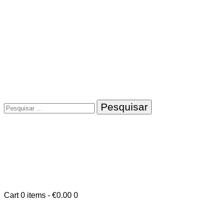
Pesquisar
por:
Cart
0 items
-
€0.00
0