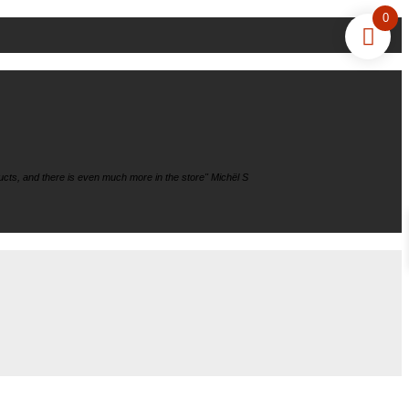
0
cts, and there is even much more in the store" Michël S