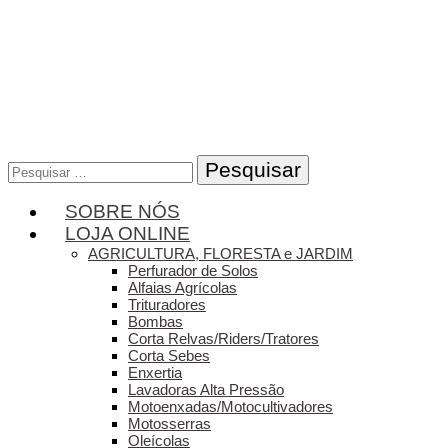
Pesquisar
por:
SOBRE NÓS
LOJA ONLINE
AGRICULTURA, FLORESTA e JARDIM
Perfurador de Solos
Alfaias Agrícolas
Trituradores
Bombas
Corta Relvas/Riders/Tratores
Corta Sebes
Enxertia
Lavadoras Alta Pressão
Motoenxadas/Motocultivadores
Motosserras
Oleícolas