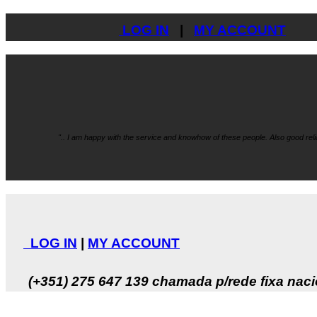
LOG IN
|
MY ACCOUNT
".. I am happy with the service and knowhow
of these people. Also good re
LOG IN
|
MY ACCOUNT
(+351) 275 647 139
chamada p/rede fixa naci