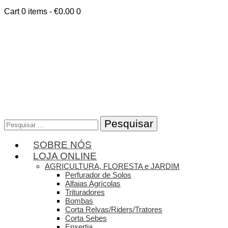
Cart
0 items
-
€0.00
0
Pesquisar
por:
SOBRE NÓS
LOJA ONLINE
AGRICULTURA, FLORESTA e JARDIM
Perfurador de Solos
Alfaias Agrícolas
Trituradores
Bombas
Corta Relvas/Riders/Tratores
Corta Sebes
Enxertia