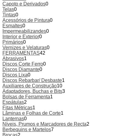
Capoto e Derivados
0
Telas
0
Tintas
0
Acessórios de Pintura
0
Esmaltes
0
Impermeabilizandes
0
Interior e Exterior
0
Primários
0
Vernizes e Velaturas
0
FERRAMENTAS
42
Abrasivos
1
Discos Corte Ferro
0
Discos Diamante
0
Discos Lixa
0
Discos Rebarbar/ Desbaste
1
Auxiliares de Construção
10
Adaptadores, Buchas e Bits
3
Bolsas de Ferramenta
1
Espátulas
2
Fitas Métricas
1
Lâminas e Folhas de Corte
1
Lanternas
0
Níveis, Prumos e Marcadores de Recta
2
Berbequins e Martelos
7
Brocas
2