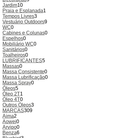
Jardim
10
Praia e Esplanada
1
Tempos Livres
3
Vestuário Outdoors
9
WC
0
Cabines e Colunas
0
Espelhos
0
Mobiliário WC
0
Sanitários
0
Toalheiros
0
LUBRIFICANTES
5
Massas
0
Massa Consistente
0
Massa Lubrificação
0
Massa Spray
0
Óleos
5
Óleo 2T
1
Óleo 4T
0
Outros Óleos
3
MARCAS
309
Aima
2
Aowei
0
Arvipo
0
Benza
6