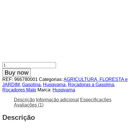
Quantidade
de
Buy now
Roçadora
REF:
966780001
Categorias:
AGRICULTURA, FLORESTA e
Mato
JARDIM
,
Gasolina
,
Husqvarna
,
Roçadoras a Gasolina
,
Husqvarna
Roçadores Mato
Marca:
Husqvarna
553
RS
Descrição
Informação adicional
Especificações
Avaliações (1)
Descrição