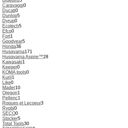
Bluebird
3
Caravaggi
0
Ducati
0
Dunlop
5
Dyrup
0
Ecotech
5
Efco
0
Fort
1
Goodyear
5
Honda
36
Husqvarna
171
Husqvarna Aspire™
28
Kawasaki
1
Keeper
0
KOMA tools
0
Kuril
1
Like
0
Mader
10
Oregon
1
Pellenc
1
Roques et Lecoeur
3
Ryobi
0
SECO
0
Stocker
5
Total Tools
30