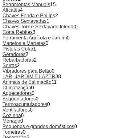
Ferramentas Manuais
15
Alicates
4
Chaves Fenda e Philips
2
Chaves Sextavadas
1
Chaves Torx e Sextavado Interior
0
Corta Rebites
3
Ferramenta Agrícola e Jardim
0
Martelos e Marretas
0
Pistolas Colar
1
Geradores
2
Rebarbadoras
2
Serras
2
Vibradores para Betão
0
LAR, JARDIM E LAZER
38
Animais de Estimação
11
Climatização
0
Aquecedores
0
Esquentadores
0
Termoacumuladores
0
Ventiladores
0
Cozinha
0
Menage
0
Pequenos e grandes domésticos
0
Torneiras
0
Decoração
5