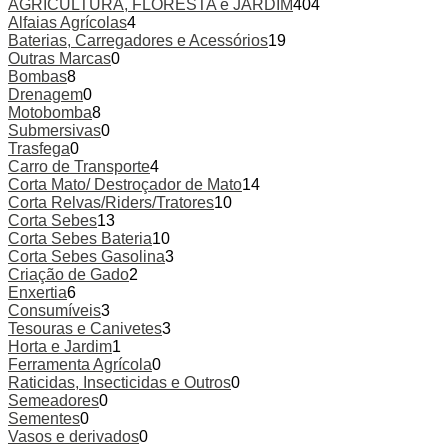
AGRICULTURA, FLORESTA e JARDIM
404
Alfaias Agrícolas
4
Baterias, Carregadores e Acessórios
19
Outras Marcas
0
Bombas
8
Drenagem
0
Motobomba
8
Submersivas
0
Trasfega
0
Carro de Transporte
4
Corta Mato/ Destroçador de Mato
14
Corta Relvas/Riders/Tratores
10
Corta Sebes
13
Corta Sebes Bateria
10
Corta Sebes Gasolina
3
Criação de Gado
2
Enxertia
6
Consumíveis
3
Tesouras e Canivetes
3
Horta e Jardim
1
Ferramenta Agrícola
0
Raticidas, Insecticidas e Outros
0
Semeadores
0
Sementes
0
Vasos e derivados
0