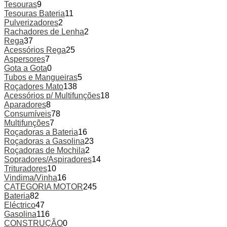
Tesouras
9
Tesouras Bateria
11
Pulverizadores
2
Rachadores de Lenha
2
Rega
37
Acessórios Rega
25
Aspersores
7
Gota a Gota
0
Tubos e Mangueiras
5
Roçadores Mato
138
Acessórios p/ Multifunções
18
Aparadores
8
Consumíveis
78
Multifunções
7
Roçadoras a Bateria
16
Roçadoras a Gasolina
23
Roçadoras de Mochila
2
Sopradores/Aspiradores
14
Trituradores
10
Vindima/Vinha
16
CATEGORIA MOTOR
245
Bateria
82
Eléctrico
47
Gasolina
116
CONSTRUÇÃO
0