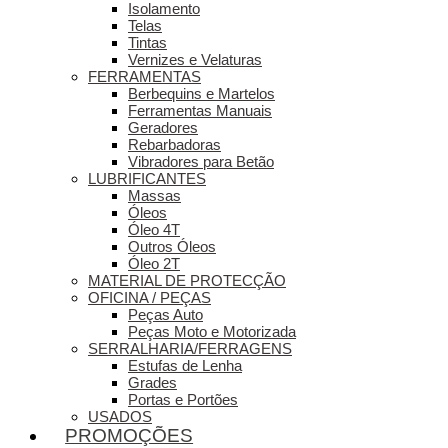
Isolamento
Telas
Tintas
Vernizes e Velaturas
FERRAMENTAS
Berbequins e Martelos
Ferramentas Manuais
Geradores
Rebarbadoras
Vibradores para Betão
LUBRIFICANTES
Massas
Óleos
Óleo 4T
Outros Óleos
Óleo 2T
MATERIAL DE PROTECÇÃO
OFICINA / PEÇAS
Peças Auto
Peças Moto e Motorizada
SERRALHARIA/FERRAGENS
Estufas de Lenha
Grades
Portas e Portões
USADOS
PROMOÇÕES