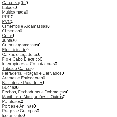
Canalização
0
Latões
0
Multicamada
0
PPR
0
PVC
0
Cimentos e Argamassas
0
Cimentos
0
Colas
0
Juntas
0
Outras argamassas
0
Electricidade
0
Caixas e Ligadores
0
Fio e Cabo Eléctrico
0
Interruptores e Comutadores
0
Tubos e Calhas
0
Ferragens, Fixação e Derivados
0
Arames e Esticadores
0
Batentes e Puxadores
0
Buchas
0
Fechos, Fechaduras e Dobradiças
0
Manilhas e Mosquetões e Outros
0
Parafusos
0
Porcas e Anilhas
0
Pregos e Grampos
0
Isolamento
0