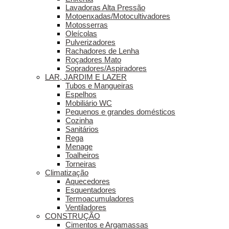
Lavadoras Alta Pressão
Motoenxadas/Motocultivadores
Motosserras
Oleícolas
Pulverizadores
Rachadores de Lenha
Roçadores Mato
Sopradores/Aspiradores
LAR, JARDIM E LAZER
Tubos e Mangueiras
Espelhos
Mobiliário WC
Pequenos e grandes domésticos
Cozinha
Sanitários
Rega
Menage
Toalheiros
Torneiras
Climatização
Aquecedores
Esquentadores
Termoacumuladores
Ventiladores
CONSTRUÇÃO
Cimentos e Argamassas