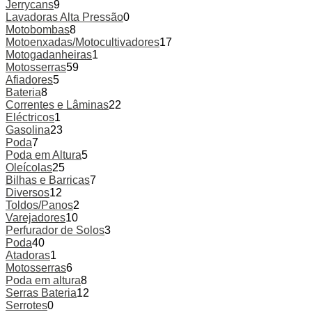
Jerrycans
9
Lavadoras Alta Pressão
0
Motobombas
8
Motoenxadas/Motocultivadores
17
Motogadanheiras
1
Motosserras
59
Afiadores
5
Bateria
8
Correntes e Lâminas
22
Eléctricos
1
Gasolina
23
Poda
7
Poda em Altura
5
Oleícolas
25
Bilhas e Barricas
7
Diversos
12
Toldos/Panos
2
Varejadores
10
Perfurador de Solos
3
Poda
40
Atadoras
1
Motosserras
6
Poda em altura
8
Serras Bateria
12
Serrotes
0