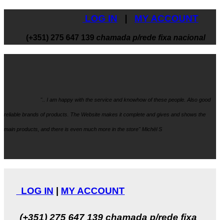
LOG IN
|
MY ACCOUNT
(+351) 275 647 139
chamada p/rede fixa nacional
".. I am happy with the service and knowhow
of these people. Also good
reliable brands of products. The Website makes it
complete and gives and shows the
main products, and there is even much more in the store" Michël S
LOG IN
|
MY ACCOUNT
(+351) 275 647 139
chamada p/rede fixa