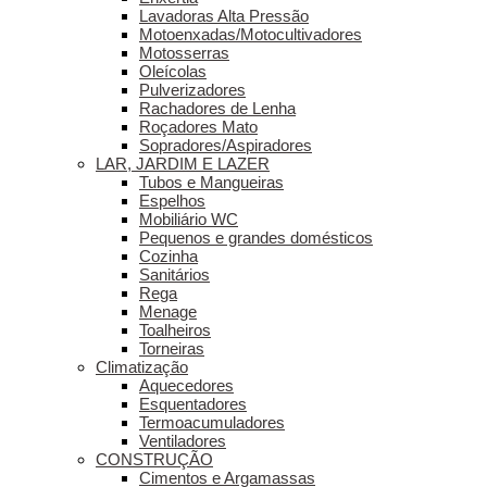
Lavadoras Alta Pressão
Motoenxadas/Motocultivadores
Motosserras
Oleícolas
Pulverizadores
Rachadores de Lenha
Roçadores Mato
Sopradores/Aspiradores
LAR, JARDIM E LAZER
Tubos e Mangueiras
Espelhos
Mobiliário WC
Pequenos e grandes domésticos
Cozinha
Sanitários
Rega
Menage
Toalheiros
Torneiras
Climatização
Aquecedores
Esquentadores
Termoacumuladores
Ventiladores
CONSTRUÇÃO
Cimentos e Argamassas