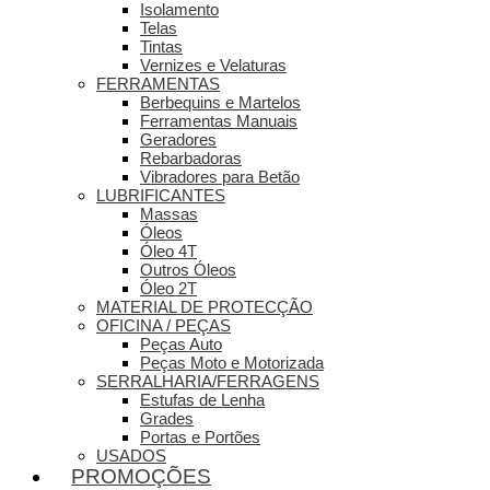
Isolamento
Telas
Tintas
Vernizes e Velaturas
FERRAMENTAS
Berbequins e Martelos
Ferramentas Manuais
Geradores
Rebarbadoras
Vibradores para Betão
LUBRIFICANTES
Massas
Óleos
Óleo 4T
Outros Óleos
Óleo 2T
MATERIAL DE PROTECÇÃO
OFICINA / PEÇAS
Peças Auto
Peças Moto e Motorizada
SERRALHARIA/FERRAGENS
Estufas de Lenha
Grades
Portas e Portões
USADOS
PROMOÇÕES