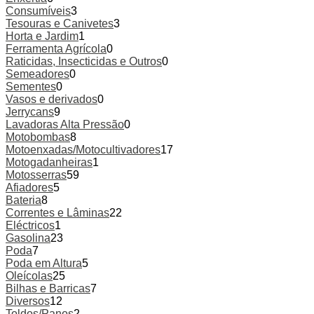
Consumíveis
3
Tesouras e Canivetes
3
Horta e Jardim
1
Ferramenta Agrícola
0
Raticidas, Insecticidas e Outros
0
Semeadores
0
Sementes
0
Vasos e derivados
0
Jerrycans
9
Lavadoras Alta Pressão
0
Motobombas
8
Motoenxadas/Motocultivadores
17
Motogadanheiras
1
Motosserras
59
Afiadores
5
Bateria
8
Correntes e Lâminas
22
Eléctricos
1
Gasolina
23
Poda
7
Poda em Altura
5
Oleícolas
25
Bilhas e Barricas
7
Diversos
12
Toldos/Panos
2