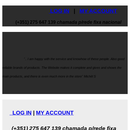
LOG IN
|
MY ACCOUNT
(+351) 275 647 139
chamada p/rede fixa nacional
".. I am happy with the service and knowhow
of these people. Also good
reliable brands of products. The Website makes it
complete and gives and shows the
main products, and there is even much more in the store" Michël S
LOG IN
|
MY ACCOUNT
(+351) 275 647 139
chamada p/rede fixa