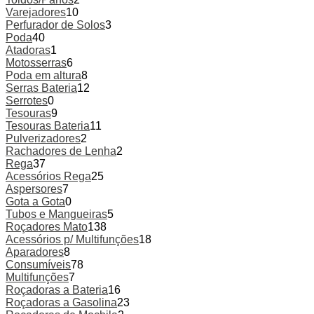
Varejadores
10
Perfurador de Solos
3
Poda
40
Atadoras
1
Motosserras
6
Poda em altura
8
Serras Bateria
12
Serrotes
0
Tesouras
9
Tesouras Bateria
11
Pulverizadores
2
Rachadores de Lenha
2
Rega
37
Acessórios Rega
25
Aspersores
7
Gota a Gota
0
Tubos e Mangueiras
5
Roçadores Mato
138
Acessórios p/ Multifunções
18
Aparadores
8
Consumíveis
78
Multifunções
7
Roçadoras a Bateria
16
Roçadoras a Gasolina
23