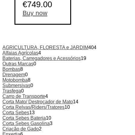
€
749.00
Buy now
AGRICULTURA, FLORESTA e JARDIM
404
Alfaias Agrícolas
4
Baterias, Carregadores e Acessórios
19
Outras Marcas
0
Bombas
8
Drenagem
0
Motobomba
8
Submersivas
0
Trasfega
0
Carro de Transporte
4
Corta Mato/ Destroçador de Mato
14
Corta Relvas/Riders/Tratores
10
Corta Sebes
13
Corta Sebes Bateria
10
Corta Sebes Gasolina
3
Criação de Gado
2
Enxertia
6