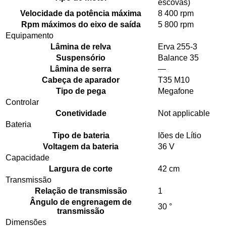
escovas)
Velocidade da potência máxima
8 400 rpm
Rpm máximos do eixo de saída
5 800 rpm
Equipamento
Lâmina de relva
Erva 255-3
Suspensório
Balance 35
Lâmina de serra
—
Cabeça de aparador
T35 M10
Tipo de pega
Megafone
Controlar
Conetividade
Not applicable
Bateria
Tipo de bateria
Iões de Lítio
Voltagem da bateria
36 V
Capacidade
Largura de corte
42 cm
Transmissão
Relação de transmissão
1
Ângulo de engrenagem de
30 °
transmissão
Dimensões