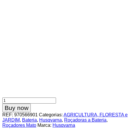
Quantidade
de
Buy now
Roçadora
REF:
970566901
Categorias:
AGRICULTURA, FLORESTA e
Bateria
JARDIM
,
Bateria
,
Husqvarna
,
Roçadoras a Bateria
,
Husqvarna
Roçadores Mato
Marca:
Husqvarna
325iR