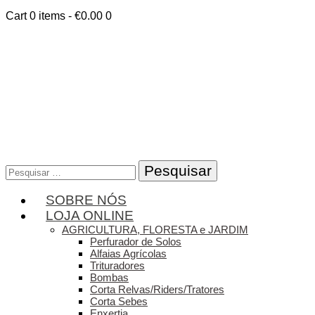
Cart
0 items
-
€0.00
0
Pesquisar
por:
SOBRE NÓS
LOJA ONLINE
AGRICULTURA, FLORESTA e JARDIM
Perfurador de Solos
Alfaias Agrícolas
Trituradores
Bombas
Corta Relvas/Riders/Tratores
Corta Sebes
Enxertia