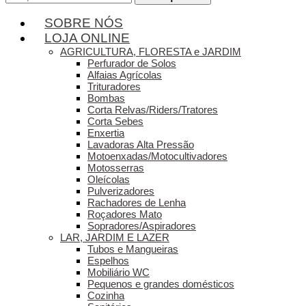
por:
SOBRE NÓS
LOJA ONLINE
AGRICULTURA, FLORESTA e JARDIM
Perfurador de Solos
Alfaias Agrícolas
Trituradores
Bombas
Corta Relvas/Riders/Tratores
Corta Sebes
Enxertia
Lavadoras Alta Pressão
Motoenxadas/Motocultivadores
Motosserras
Oleícolas
Pulverizadores
Rachadores de Lenha
Roçadores Mato
Sopradores/Aspiradores
LAR, JARDIM E LAZER
Tubos e Mangueiras
Espelhos
Mobiliário WC
Pequenos e grandes domésticos
Cozinha