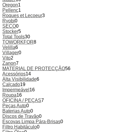
Oregon
1
Pellenc
1
Roques et Lecoeur
3
Ryobi
0
SECO
0
Stocker
5
Total Tools
30
TOWORKFOR
8
Velilla
6
Villager
0
Vito
2
Zanon
7
MATERIAL DE PROTECÇÃO
56
Acessórios
14
Alta Visibilidade
6
Calçado
19
Impermeável
16
Roupa
16
OFICINA / PEÇAS
7
Peças Auto
0
Baterias Auto
0
Discos de Travão
0
Escovas Limpa Pára-Brisas
0
Filtro Habitáculo
0