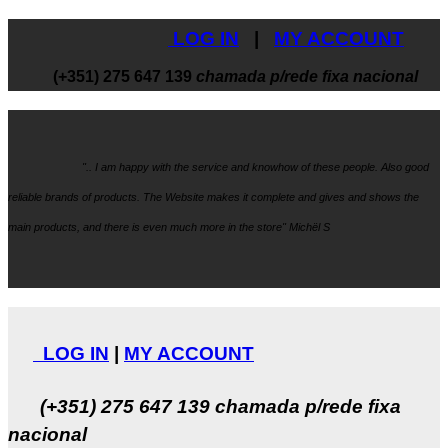
LOG IN
|
MY ACCOUNT
(+351) 275 647 139
chamada p/rede fixa nacional
".. I am happy with the service and knowhow
of these people. Also good
reliable brands of products. The Website makes it
complete and gives and shows the
main products, and there is even much more in the store" Michël S
LOG IN
|
MY ACCOUNT
(+351) 275 647 139
chamada p/rede fixa
nacional