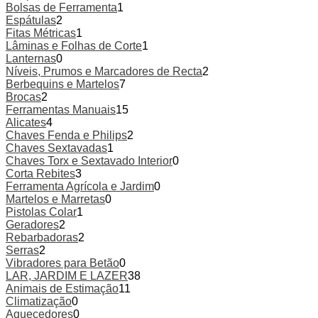
Bolsas de Ferramenta
1
Espátulas
2
Fitas Métricas
1
Lâminas e Folhas de Corte
1
Lanternas
0
Níveis, Prumos e Marcadores de Recta
2
Berbequins e Martelos
7
Brocas
2
Ferramentas Manuais
15
Alicates
4
Chaves Fenda e Philips
2
Chaves Sextavadas
1
Chaves Torx e Sextavado Interior
0
Corta Rebites
3
Ferramenta Agrícola e Jardim
0
Martelos e Marretas
0
Pistolas Colar
1
Geradores
2
Rebarbadoras
2
Serras
2
Vibradores para Betão
0
LAR, JARDIM E LAZER
38
Animais de Estimação
11
Climatização
0
Aquecedores
0