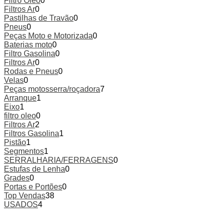
Filtro Óleo
0
Filtros Ar
0
Pastilhas de Travão
0
Pneus
0
Peças Moto e Motorizada
0
Baterias moto
0
Filtro Gasolina
0
Filtros Ar
0
Rodas e Pneus
0
Velas
0
Peças motosserra/roçadora
7
Arranque
1
Eixo
1
filtro oleo
0
Filtros Ar
2
Filtros Gasolina
1
Pistão
1
Segmentos
1
SERRALHARIA/FERRAGENS
0
Estufas de Lenha
0
Grades
0
Portas e Portões
0
Top Vendas
38
USADOS
4