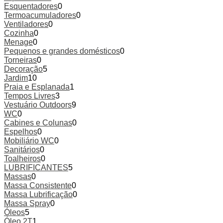
Esquentadores
0
Termoacumuladores
0
Ventiladores
0
Cozinha
0
Menage
0
Pequenos e grandes domésticos
0
Torneiras
0
Decoração
5
Jardim
10
Praia e Esplanada
1
Tempos Livres
3
Vestuário Outdoors
9
WC
0
Cabines e Colunas
0
Espelhos
0
Mobiliário WC
0
Sanitários
0
Toalheiros
0
LUBRIFICANTES
5
Massas
0
Massa Consistente
0
Massa Lubrificação
0
Massa Spray
0
Óleos
5
Óleo 2T
1