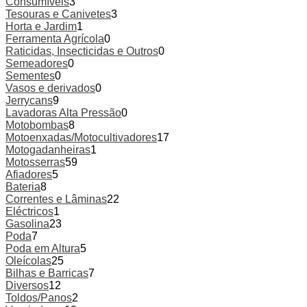
Consumíveis
3
Tesouras e Canivetes
3
Horta e Jardim
1
Ferramenta Agrícola
0
Raticidas, Insecticidas e Outros
0
Semeadores
0
Sementes
0
Vasos e derivados
0
Jerrycans
9
Lavadoras Alta Pressão
0
Motobombas
8
Motoenxadas/Motocultivadores
17
Motogadanheiras
1
Motosserras
59
Afiadores
5
Bateria
8
Correntes e Lâminas
22
Eléctricos
1
Gasolina
23
Poda
7
Poda em Altura
5
Oleícolas
25
Bilhas e Barricas
7
Diversos
12
Toldos/Panos
2