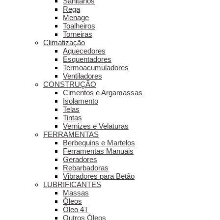
Sanitários
Rega
Menage
Toalheiros
Torneiras
Climatização
Aquecedores
Esquentadores
Termoacumuladores
Ventiladores
CONSTRUÇÃO
Cimentos e Argamassas
Isolamento
Telas
Tintas
Vernizes e Velaturas
FERRAMENTAS
Berbequins e Martelos
Ferramentas Manuais
Geradores
Rebarbadoras
Vibradores para Betão
LUBRIFICANTES
Massas
Óleos
Óleo 4T
Outros Óleos