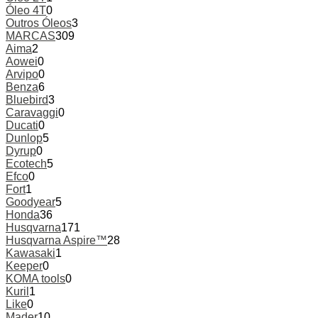
Óleo 4T
0
Outros Óleos
3
MARCAS
309
Aima
2
Aowei
0
Arvipo
0
Benza
6
Bluebird
3
Caravaggi
0
Ducati
0
Dunlop
5
Dyrup
0
Ecotech
5
Efco
0
Fort
1
Goodyear
5
Honda
36
Husqvarna
171
Husqvarna Aspire™
28
Kawasaki
1
Keeper
0
KOMA tools
0
Kuril
1
Like
0
Mader
10