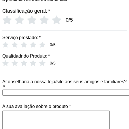
Classificação geral:
*
0/5
Serviço prestado:
*
0/5
Qualidadr do Produto:
*
0/5
Aconselharia a nossa loja/site aos seus amigos e familiares?
*
A sua avaliação sobre o produto
*