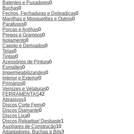
Batentes e Puxadores
0
Buchas
0
Fechos, Fechaduras e Dobradiças
0
Manilhas e Mosquetões e Outros
0
Parafusos
0
Porcas e Anilhas
0
Pregos e Grampos
0
Isolamento
0
Capoto e Derivados
0
Telas
0
Tintas
0
Acessórios de Pintura
0
Esmaltes
0
Impermeabilizandes
0
Interior e Exterior
0
Primários
0
Vernizes e Velaturas
0
FERRAMENTAS
42
Abrasivos
1
Discos Corte Ferro
0
Discos Diamante
0
Discos Lixa
0
Discos Rebarbar/ Desbaste
1
Auxiliares de Construção
10
Adaptadores, Buchas e Bits
3