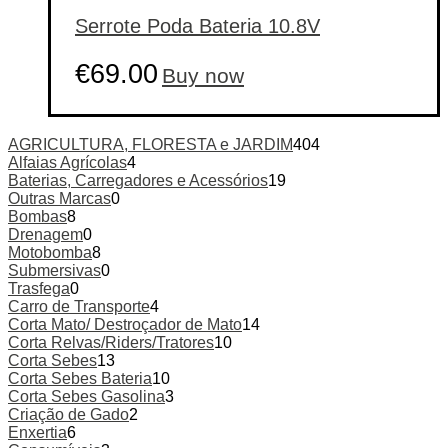
Serrote Poda Bateria 10.8V
€
69.00
Buy now
AGRICULTURA, FLORESTA e JARDIM
404
Alfaias Agrícolas
4
Baterias, Carregadores e Acessórios
19
Outras Marcas
0
Bombas
8
Drenagem
0
Motobomba
8
Submersivas
0
Trasfega
0
Carro de Transporte
4
Corta Mato/ Destroçador de Mato
14
Corta Relvas/Riders/Tratores
10
Corta Sebes
13
Corta Sebes Bateria
10
Corta Sebes Gasolina
3
Criação de Gado
2
Enxertia
6