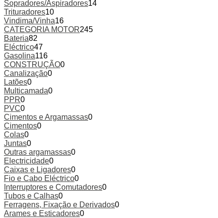
Sopradores/Aspiradores
14
Trituradores
10
Vindima/Vinha
16
CATEGORIA MOTOR
245
Bateria
82
Eléctrico
47
Gasolina
116
CONSTRUÇÃO
0
Canalização
0
Latões
0
Multicamada
0
PPR
0
PVC
0
Cimentos e Argamassas
0
Cimentos
0
Colas
0
Juntas
0
Outras argamassas
0
Electricidade
0
Caixas e Ligadores
0
Fio e Cabo Eléctrico
0
Interruptores e Comutadores
0
Tubos e Calhas
0
Ferragens, Fixação e Derivados
0
Arames e Esticadores
0