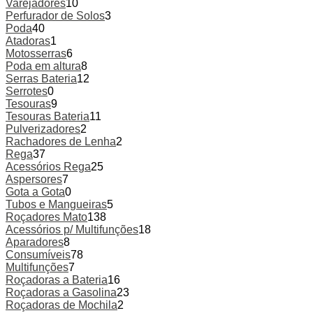
Varejadores
10
Perfurador de Solos
3
Poda
40
Atadoras
1
Motosserras
6
Poda em altura
8
Serras Bateria
12
Serrotes
0
Tesouras
9
Tesouras Bateria
11
Pulverizadores
2
Rachadores de Lenha
2
Rega
37
Acessórios Rega
25
Aspersores
7
Gota a Gota
0
Tubos e Mangueiras
5
Roçadores Mato
138
Acessórios p/ Multifunções
18
Aparadores
8
Consumíveis
78
Multifunções
7
Roçadoras a Bateria
16
Roçadoras a Gasolina
23
Roçadoras de Mochila
2