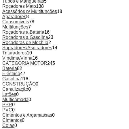
Tubos e Mangueiras
5
Roçadores Mato
138
Acessórios p/ Multifunções
18
Aparadores
8
Consumíveis
78
Multifunções
7
Roçadoras a Bateria
16
Roçadoras a Gasolina
23
Roçadoras de Mochila
2
Sopradores/Aspiradores
14
Trituradores
10
Vindima/Vinha
16
CATEGORIA MOTOR
245
Bateria
82
Eléctrico
47
Gasolina
116
CONSTRUÇÃO
0
Canalização
0
Latões
0
Multicamada
0
PPR
0
PVC
0
Cimentos e Argamassas
0
Cimentos
0
Colas
0