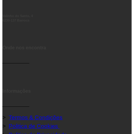
Valinho do Santo, 4
6230-137 Barroca
Onde nos encontra
__________
Informações
__________
>
Termos & Condições
>
Politica de Cookies