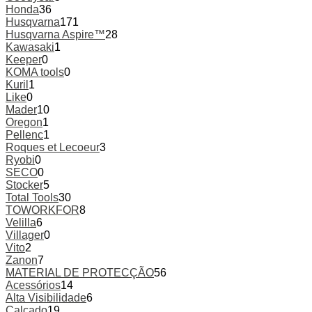
Honda
36
Husqvarna
171
Husqvarna Aspire™
28
Kawasaki
1
Keeper
0
KOMA tools
0
Kuril
1
Like
0
Mader
10
Oregon
1
Pellenc
1
Roques et Lecoeur
3
Ryobi
0
SECO
0
Stocker
5
Total Tools
30
TOWORKFOR
8
Velilla
6
Villager
0
Vito
2
Zanon
7
MATERIAL DE PROTECÇÃO
56
Acessórios
14
Alta Visibilidade
6
Calçado
19