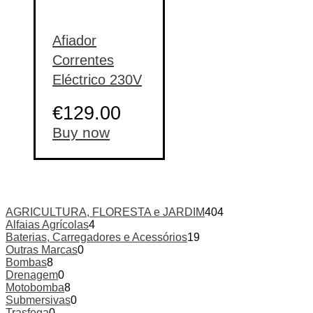
Afiador
Correntes
Eléctrico 230V
€
129.00
Buy now
AGRICULTURA, FLORESTA e JARDIM
404
Alfaias Agrícolas
4
Baterias, Carregadores e Acessórios
19
Outras Marcas
0
Bombas
8
Drenagem
0
Motobomba
8
Submersivas
0
Trasfega
0