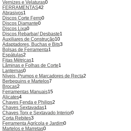
Vernizes e Velaturas
0
FERRAMENTAS
42
Abrasivos
1
Discos Corte Ferro
0
Discos Diamante
0
Discos Lixa
0
Discos Rebarbar/ Desbaste
1
Auxiliares de Construção
10
Adaptadores, Buchas e Bits
3
Bolsas de Ferramenta
1
Espátulas
2
Fitas Métricas
1
Lâminas e Folhas de Corte
1
Lanternas
0
Níveis, Prumos e Marcadores de Recta
2
Berbequins e Martelos
7
Brocas
2
Ferramentas Manuais
15
Alicates
4
Chaves Fenda e Philips
2
Chaves Sextavadas
1
Chaves Torx e Sextavado Interior
0
Corta Rebites
3
Ferramenta Agrícola e Jardim
0
Martelos e Marretas
0