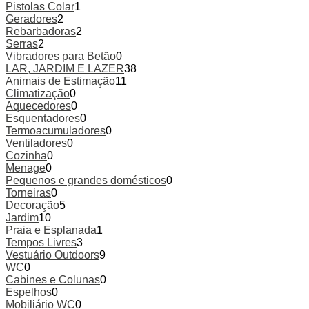
Pistolas Colar
1
Geradores
2
Rebarbadoras
2
Serras
2
Vibradores para Betão
0
LAR, JARDIM E LAZER
38
Animais de Estimação
11
Climatização
0
Aquecedores
0
Esquentadores
0
Termoacumuladores
0
Ventiladores
0
Cozinha
0
Menage
0
Pequenos e grandes domésticos
0
Torneiras
0
Decoração
5
Jardim
10
Praia e Esplanada
1
Tempos Livres
3
Vestuário Outdoors
9
WC
0
Cabines e Colunas
0
Espelhos
0
Mobiliário WC
0