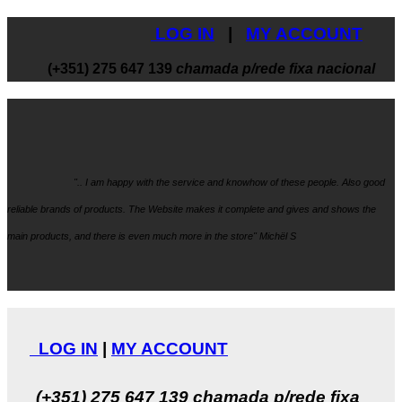
LOG IN
|
MY ACCOUNT
(+351) 275 647 139
chamada p/rede fixa nacional
".. I am happy with the service and knowhow
of these people. Also good
reliable brands of products. The Website makes it
complete and gives and shows the
main products, and there is even much more in the store" Michël S
LOG IN
|
MY ACCOUNT
(+351) 275 647 139
chamada p/rede fixa