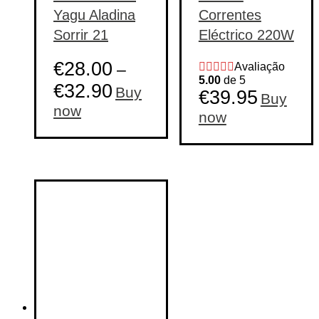
Yagu Aladina
Correntes
Sorrir 21
Eléctrico 220W
€
28.00
–
Avaliação
5.00
de 5
€
32.90
Buy
€
39.95
Buy
This
now
now
product
has
multiple
variants.
The
options
may
be
chosen
on
the
product
page