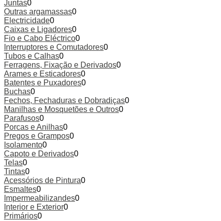
Juntas
0
Outras argamassas
0
Electricidade
0
Caixas e Ligadores
0
Fio e Cabo Eléctrico
0
Interruptores e Comutadores
0
Tubos e Calhas
0
Ferragens, Fixação e Derivados
0
Arames e Esticadores
0
Batentes e Puxadores
0
Buchas
0
Fechos, Fechaduras e Dobradiças
0
Manilhas e Mosquetões e Outros
0
Parafusos
0
Porcas e Anilhas
0
Pregos e Grampos
0
Isolamento
0
Capoto e Derivados
0
Telas
0
Tintas
0
Acessórios de Pintura
0
Esmaltes
0
Impermeabilizandes
0
Interior e Exterior
0
Primários
0