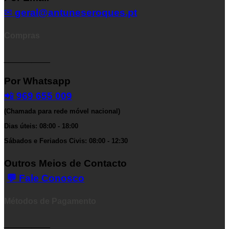
✉
geral@antuneseroques.pt
Compras
__________
Por Whatsapp
📲
969 655 009
(Chamada para rede móvel nacional)
Dias úteis: 08:00 - 18:00
Sábados e Feriados Civis: 08:00 - 12:30
Outros Meios de Contacto
💬 Fale Conosco
Métodos de Pagamento
__________