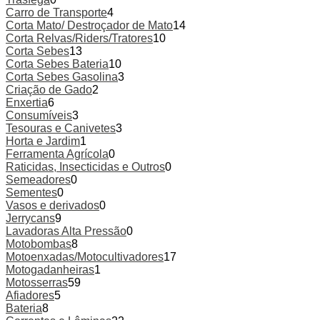
Carro de Transporte
4
Corta Mato/ Destroçador de Mato
14
Corta Relvas/Riders/Tratores
10
Corta Sebes
13
Corta Sebes Bateria
10
Corta Sebes Gasolina
3
Criação de Gado
2
Enxertia
6
Consumíveis
3
Tesouras e Canivetes
3
Horta e Jardim
1
Ferramenta Agrícola
0
Raticidas, Insecticidas e Outros
0
Semeadores
0
Sementes
0
Vasos e derivados
0
Jerrycans
9
Lavadoras Alta Pressão
0
Motobombas
8
Motoenxadas/Motocultivadores
17
Motogadanheiras
1
Motosserras
59
Afiadores
5
Bateria
8