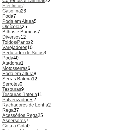
Correntes e Lâminas
22
Eléctricos
1
Gasolina
23
Poda
7
Poda em Altura
5
Oleícolas
25
Bilhas e Barricas
7
Diversos
12
Toldos/Panos
2
Varejadores
10
Perfurador de Solos
3
Poda
40
Atadoras
1
Motosserras
6
Poda em altura
8
Serras Bateria
12
Serrotes
0
Tesouras
9
Tesouras Bateria
11
Pulverizadores
2
Rachadores de Lenha
2
Rega
37
Acessórios Rega
25
Aspersores
7
Gota a Gota
0