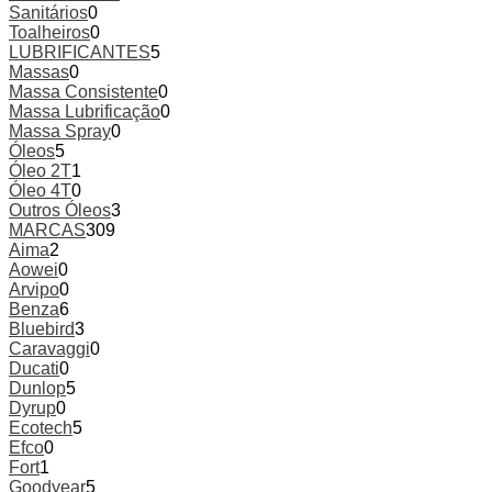
Sanitários
0
Toalheiros
0
LUBRIFICANTES
5
Massas
0
Massa Consistente
0
Massa Lubrificação
0
Massa Spray
0
Óleos
5
Óleo 2T
1
Óleo 4T
0
Outros Óleos
3
MARCAS
309
Aima
2
Aowei
0
Arvipo
0
Benza
6
Bluebird
3
Caravaggi
0
Ducati
0
Dunlop
5
Dyrup
0
Ecotech
5
Efco
0
Fort
1
Goodyear
5