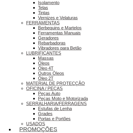
Isolamento
Telas
Tintas
Vernizes e Velaturas
FERRAMENTAS
Berbequins e Martelos
Ferramentas Manuais
Geradores
Rebarbadoras
Vibradores para Betão
LUBRIFICANTES
Massas
Óleos
Óleo 4T
Outros Óleos
Óleo 2T
MATERIAL DE PROTECÇÃO
OFICINA / PEÇAS
Peças Auto
Peças Moto e Motorizada
SERRALHARIA/FERRAGENS
Estufas de Lenha
Grades
Portas e Portões
USADOS
PROMOÇÕES