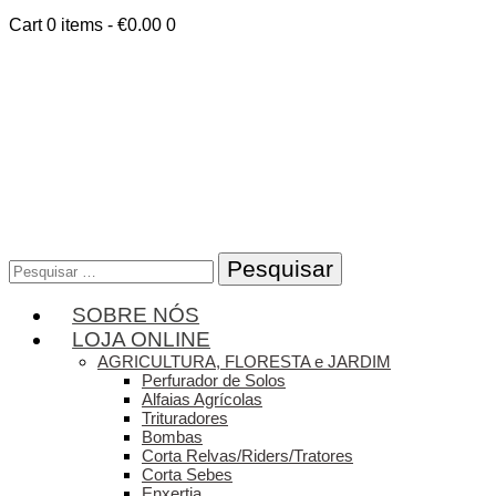
Cart
0 items
-
€0.00
0
Pesquisar
por:
SOBRE NÓS
LOJA ONLINE
AGRICULTURA, FLORESTA e JARDIM
Perfurador de Solos
Alfaias Agrícolas
Trituradores
Bombas
Corta Relvas/Riders/Tratores
Corta Sebes
Enxertia