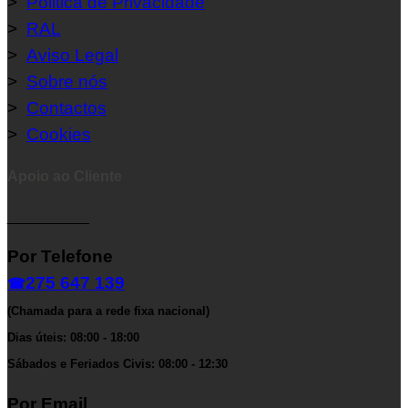
>
Politica de Privacidade
>
RAL
>
Aviso Legal
>
Sobre nós
>
Contactos
>
Cookies
Apoio ao Cliente
__________
Por Telefone
275 647 139
☎
(Chamada para a rede fixa nacional)
Dias úteis: 08:00 - 18:00
Sábados e Feriados Civis: 08:00 - 12:30
Por Email