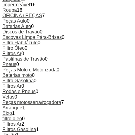
Impermeável
16
Roupa
16
OFICINA / PEÇAS
7
Peças Auto
0
Baterias Auto
0
Discos de Travão
0
Escovas Limpa Pára-Brisas
0
Filtro Habitáculo
0
Filtro Óleo
0
Filtros Ar
0
Pastilhas de Travão
0
Pneus
0
Peças Moto e Motorizada
0
Baterias moto
0
Filtro Gasolina
0
Filtros Ar
0
Rodas e Pneus
0
Velas
0
Peças motosserra/roçadora
7
Arranque
1
Eixo
1
filtro oleo
0
Filtros Ar
2
Filtros Gasolina
1
Pistão
1