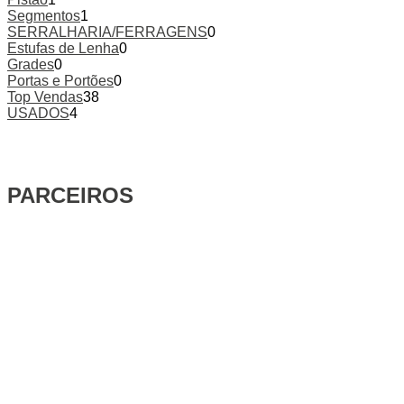
Segmentos
1
SERRALHARIA/FERRAGENS
0
Estufas de Lenha
0
Grades
0
Portas e Portões
0
Top Vendas
38
USADOS
4
PARCEIROS