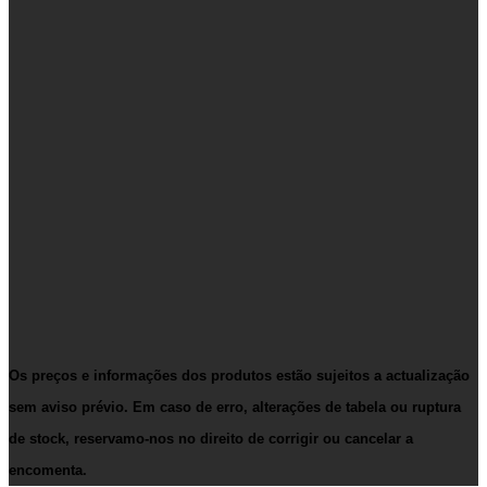
Os preços e informações dos produtos estão sujeitos a actualização
sem aviso prévio. Em caso de erro, alterações de tabela ou ruptura
de stock, reservamo-nos no direito de corrigir ou cancelar a
encomenta.