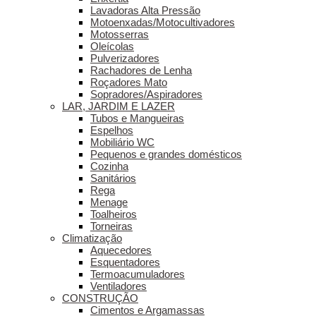
Lavadoras Alta Pressão
Motoenxadas/Motocultivadores
Motosserras
Oleícolas
Pulverizadores
Rachadores de Lenha
Roçadores Mato
Sopradores/Aspiradores
LAR, JARDIM E LAZER
Tubos e Mangueiras
Espelhos
Mobiliário WC
Pequenos e grandes domésticos
Cozinha
Sanitários
Rega
Menage
Toalheiros
Torneiras
Climatização
Aquecedores
Esquentadores
Termoacumuladores
Ventiladores
CONSTRUÇÃO
Cimentos e Argamassas