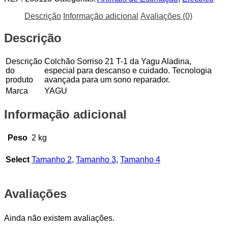
Colchão
Descrição
Informação adicional
Avaliações (0)
Yagu
Aladina
Descrição
Sorrir
21
Descrição
Colchão Sorriso 21 T-1 da Yagu Aladina,
do
especial para descanso e cuidado. Tecnologia
produto
avançada para um sono reparador.
Marca
YAGU
Informação adicional
Peso
2 kg
Select
Tamanho 2
,
Tamanho 3
,
Tamanho 4
Avaliações
Ainda não existem avaliações.