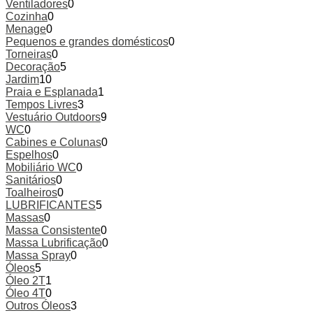
Ventiladores
0
Cozinha
0
Menage
0
Pequenos e grandes domésticos
0
Torneiras
0
Decoração
5
Jardim
10
Praia e Esplanada
1
Tempos Livres
3
Vestuário Outdoors
9
WC
0
Cabines e Colunas
0
Espelhos
0
Mobiliário WC
0
Sanitários
0
Toalheiros
0
LUBRIFICANTES
5
Massas
0
Massa Consistente
0
Massa Lubrificação
0
Massa Spray
0
Óleos
5
Óleo 2T
1
Óleo 4T
0
Outros Óleos
3