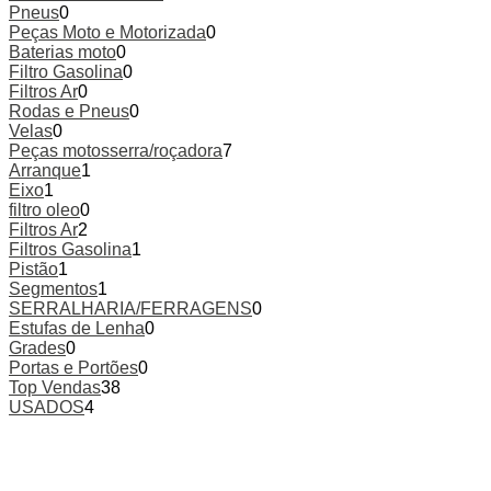
Pneus
0
Peças Moto e Motorizada
0
Baterias moto
0
Filtro Gasolina
0
Filtros Ar
0
Rodas e Pneus
0
Velas
0
Peças motosserra/roçadora
7
Arranque
1
Eixo
1
filtro oleo
0
Filtros Ar
2
Filtros Gasolina
1
Pistão
1
Segmentos
1
SERRALHARIA/FERRAGENS
0
Estufas de Lenha
0
Grades
0
Portas e Portões
0
Top Vendas
38
USADOS
4