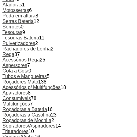
Atadoras
1
Motosserras
6
Poda em altura
8
Serras Bateria
12
Serrotes
0
Tesouras
9
Tesouras Bateria
11
Pulverizadores
2
Rachadores de Lenha
2
Rega
37
Acessórios Rega
25
Aspersores
7
Gota a Gota
0
Tubos e Mangueiras
5
Roçadores Mato
138
Acessórios p/ Multifunções
18
Aparadores
8
Consumíveis
78
Multifunções
7
Roçadoras a Bateria
16
Roçadoras a Gasolina
23
Roçadoras de Mochila
2
Sopradores/Aspiradores
14
Trituradores
10
Vindima/Vinha
16