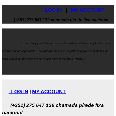
LOG IN
|
MY ACCOUNT
(+351) 275 647 139
chamada p/rede fixa nacional
".. I am happy with the service and knowhow
of these people. Also good
reliable brands of products. The Website makes it
complete and gives and shows the
main products, and there is even much more in the store" Michël S
LOG IN
|
MY ACCOUNT
(+351) 275 647 139
chamada p/rede fixa
nacional