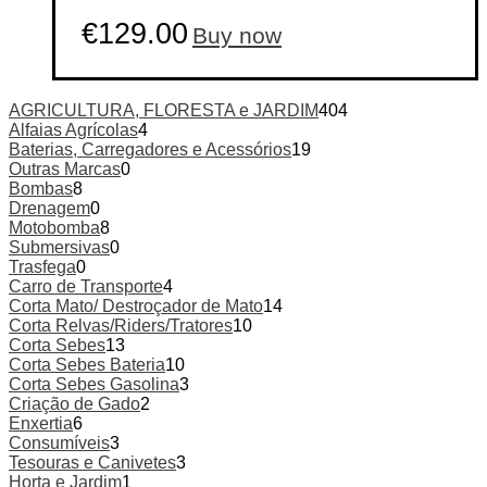
€
129.00
Buy now
AGRICULTURA, FLORESTA e JARDIM
404
Alfaias Agrícolas
4
Baterias, Carregadores e Acessórios
19
Outras Marcas
0
Bombas
8
Drenagem
0
Motobomba
8
Submersivas
0
Trasfega
0
Carro de Transporte
4
Corta Mato/ Destroçador de Mato
14
Corta Relvas/Riders/Tratores
10
Corta Sebes
13
Corta Sebes Bateria
10
Corta Sebes Gasolina
3
Criação de Gado
2
Enxertia
6
Consumíveis
3
Tesouras e Canivetes
3
Horta e Jardim
1