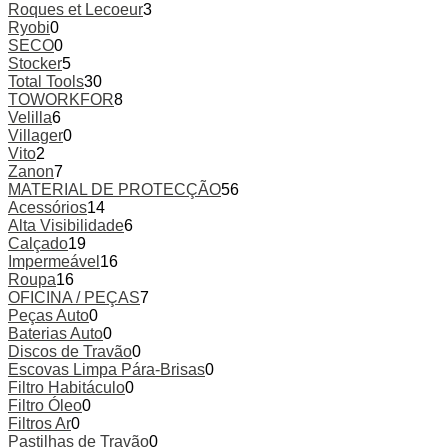
Roques et Lecoeur
3
Ryobi
0
SECO
0
Stocker
5
Total Tools
30
TOWORKFOR
8
Velilla
6
Villager
0
Vito
2
Zanon
7
MATERIAL DE PROTECÇÃO
56
Acessórios
14
Alta Visibilidade
6
Calçado
19
Impermeável
16
Roupa
16
OFICINA / PEÇAS
7
Peças Auto
0
Baterias Auto
0
Discos de Travão
0
Escovas Limpa Pára-Brisas
0
Filtro Habitáculo
0
Filtro Óleo
0
Filtros Ar
0
Pastilhas de Travão
0