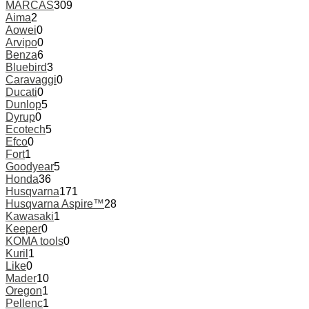
MARCAS
309
Aima
2
Aowei
0
Arvipo
0
Benza
6
Bluebird
3
Caravaggi
0
Ducati
0
Dunlop
5
Dyrup
0
Ecotech
5
Efco
0
Fort
1
Goodyear
5
Honda
36
Husqvarna
171
Husqvarna Aspire™
28
Kawasaki
1
Keeper
0
KOMA tools
0
Kuril
1
Like
0
Mader
10
Oregon
1
Pellenc
1