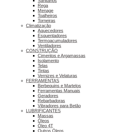
Sanitários
Rega
Menage
Toalheiros
Torneiras
Climatização
Aquecedores
Esquentadores
Termoacumuladores
Ventiladores
CONSTRUÇÃO
Cimentos e Argamassas
Isolamento
Telas
Tintas
Vernizes e Velaturas
FERRAMENTAS
Berbequins e Martelos
Ferramentas Manuais
Geradores
Rebarbadoras
Vibradores para Betão
LUBRIFICANTES
Massas
Óleos
Óleo 4T
Outros Óleos