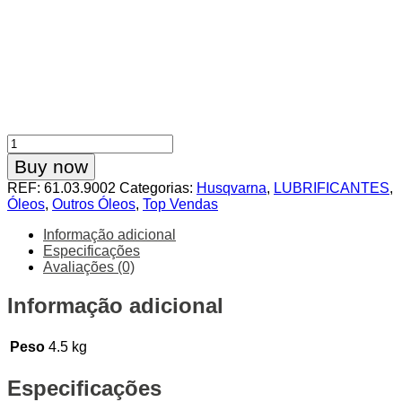
Quantidade
de
Buy now
Óleo
REF:
61.03.9002
Categorias:
Husqvarna
,
LUBRIFICANTES
,
Corrente
Óleos
,
Outros Óleos
,
Top Vendas
Motosserra
5Lt
Informação adicional
Especificações
Avaliações (0)
Informação adicional
Peso
4.5 kg
Especificações