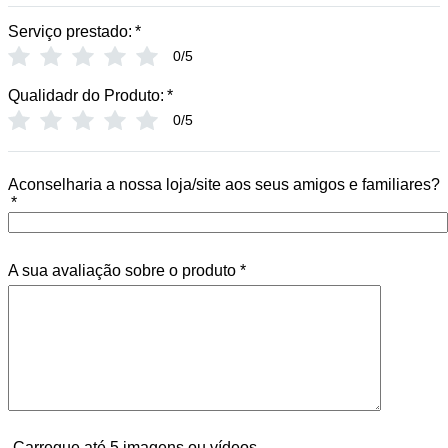
Serviço prestado:
*
0/5
Qualidadr do Produto:
*
0/5
Aconselharia a nossa loja/site aos seus amigos e familiares?
*
A sua avaliação sobre o produto
*
Carregue até 5 imagens ou vídeos