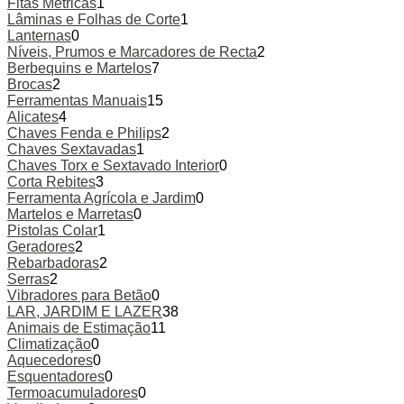
Fitas Métricas
1
Lâminas e Folhas de Corte
1
Lanternas
0
Níveis, Prumos e Marcadores de Recta
2
Berbequins e Martelos
7
Brocas
2
Ferramentas Manuais
15
Alicates
4
Chaves Fenda e Philips
2
Chaves Sextavadas
1
Chaves Torx e Sextavado Interior
0
Corta Rebites
3
Ferramenta Agrícola e Jardim
0
Martelos e Marretas
0
Pistolas Colar
1
Geradores
2
Rebarbadoras
2
Serras
2
Vibradores para Betão
0
LAR, JARDIM E LAZER
38
Animais de Estimação
11
Climatização
0
Aquecedores
0
Esquentadores
0
Termoacumuladores
0