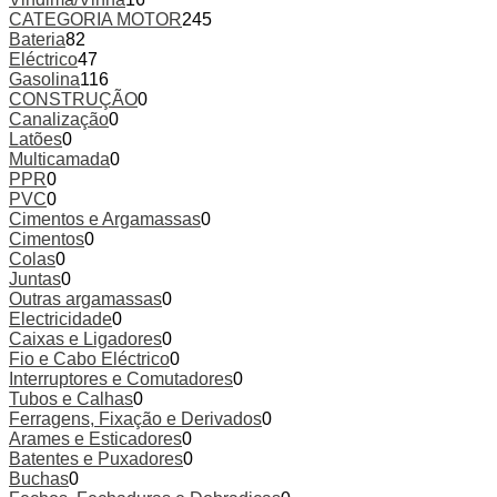
CATEGORIA MOTOR
245
Bateria
82
Eléctrico
47
Gasolina
116
CONSTRUÇÃO
0
Canalização
0
Latões
0
Multicamada
0
PPR
0
PVC
0
Cimentos e Argamassas
0
Cimentos
0
Colas
0
Juntas
0
Outras argamassas
0
Electricidade
0
Caixas e Ligadores
0
Fio e Cabo Eléctrico
0
Interruptores e Comutadores
0
Tubos e Calhas
0
Ferragens, Fixação e Derivados
0
Arames e Esticadores
0
Batentes e Puxadores
0
Buchas
0