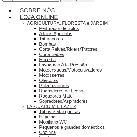
por:
SOBRE NÓS
LOJA ONLINE
AGRICULTURA, FLORESTA e JARDIM
Perfurador de Solos
Alfaias Agrícolas
Trituradores
Bombas
Corta Relvas/Riders/Tratores
Corta Sebes
Enxertia
Lavadoras Alta Pressão
Motoenxadas/Motocultivadores
Motosserras
Oleícolas
Pulverizadores
Rachadores de Lenha
Roçadores Mato
Sopradores/Aspiradores
LAR, JARDIM E LAZER
Tubos e Mangueiras
Espelhos
Mobiliário WC
Pequenos e grandes domésticos
Cozinha