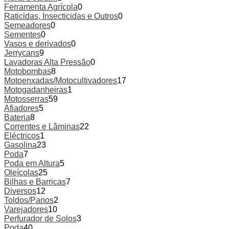
Ferramenta Agrícola
0
Raticidas, Insecticidas e Outros
0
Semeadores
0
Sementes
0
Vasos e derivados
0
Jerrycans
9
Lavadoras Alta Pressão
0
Motobombas
8
Motoenxadas/Motocultivadores
17
Motogadanheiras
1
Motosserras
59
Afiadores
5
Bateria
8
Correntes e Lâminas
22
Eléctricos
1
Gasolina
23
Poda
7
Poda em Altura
5
Oleícolas
25
Bilhas e Barricas
7
Diversos
12
Toldos/Panos
2
Varejadores
10
Perfurador de Solos
3
Poda
40