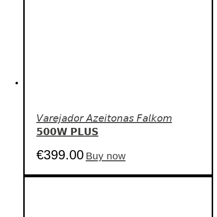
𝘝𝘢𝘳𝘦𝘫𝘢𝘥𝘰𝘳 𝘈𝘻𝘦𝘪𝘵𝘰𝘯𝘢𝘴 𝘍𝘢𝘭𝘬𝘰𝘮
𝟱𝟬𝟬𝗪 𝗣𝗟𝗨𝗦
€
399.00
Buy now