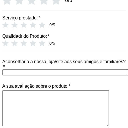
0/5
Serviço prestado:
*
0/5
Qualidadr do Produto:
*
0/5
Aconselharia a nossa loja/site aos seus amigos e familiares?
*
A sua avaliação sobre o produto
*