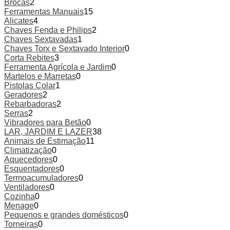
Brocas
2
Ferramentas Manuais
15
Alicates
4
Chaves Fenda e Philips
2
Chaves Sextavadas
1
Chaves Torx e Sextavado Interior
0
Corta Rebites
3
Ferramenta Agrícola e Jardim
0
Martelos e Marretas
0
Pistolas Colar
1
Geradores
2
Rebarbadoras
2
Serras
2
Vibradores para Betão
0
LAR, JARDIM E LAZER
38
Animais de Estimação
11
Climatização
0
Aquecedores
0
Esquentadores
0
Termoacumuladores
0
Ventiladores
0
Cozinha
0
Menage
0
Pequenos e grandes domésticos
0
Torneiras
0