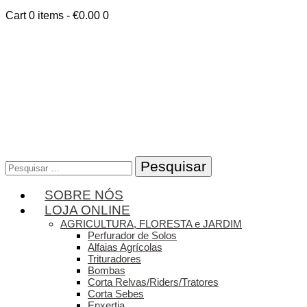
Cart
0 items
-
€0.00
0
Pesquisar
por:
SOBRE NÓS
LOJA ONLINE
AGRICULTURA, FLORESTA e JARDIM
Perfurador de Solos
Alfaias Agrícolas
Trituradores
Bombas
Corta Relvas/Riders/Tratores
Corta Sebes
Enxertia