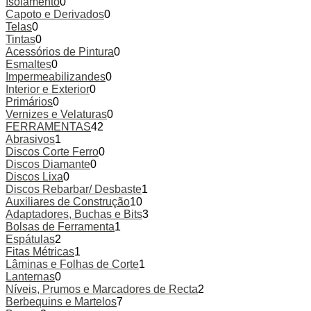
Isolamento
0
Capoto e Derivados
0
Telas
0
Tintas
0
Acessórios de Pintura
0
Esmaltes
0
Impermeabilizandes
0
Interior e Exterior
0
Primários
0
Vernizes e Velaturas
0
FERRAMENTAS
42
Abrasivos
1
Discos Corte Ferro
0
Discos Diamante
0
Discos Lixa
0
Discos Rebarbar/ Desbaste
1
Auxiliares de Construção
10
Adaptadores, Buchas e Bits
3
Bolsas de Ferramenta
1
Espátulas
2
Fitas Métricas
1
Lâminas e Folhas de Corte
1
Lanternas
0
Níveis, Prumos e Marcadores de Recta
2
Berbequins e Martelos
7