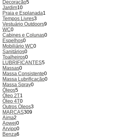
Decoração
5
Jardim
10
Praia e Esplanada
1
Tempos Livres
3
Vestuário Outdoors
9
WC
0
Cabines e Colunas
0
Espelhos
0
Mobiliário WC
0
Sanitários
0
Toalheiros
0
LUBRIFICANTES
5
Massas
0
Massa Consistente
0
Massa Lubrificação
0
Massa Spray
0
Óleos
5
Óleo 2T
1
Óleo 4T
0
Outros Óleos
3
MARCAS
309
Aima
2
Aowei
0
Arvipo
0
Benza
6