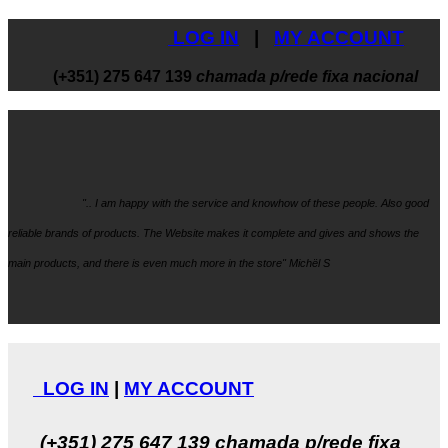
LOG IN
|
MY ACCOUNT
(+351) 275 647 139
chamada p/rede fixa nacional
".. I am happy with the service and knowhow
of these people. Also good
reliable brands of products. The Website makes it
complete and gives and shows the
main products, and there is even much more in the store" Michël S
LOG IN
|
MY ACCOUNT
(+351) 275 647 139
chamada p/rede fixa