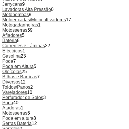
Jerrycans
9
Lavadoras Alta Pressão
0
Motobombas
8
Motoenxadas/Motocultivadores
17
Motogadanheiras
1
Motosserras
59
Afiadores
5
Bateria
8
Correntes e Lâminas
22
Eléctricos
1
Gasolina
23
Poda
7
Poda em Altura
5
Oleícolas
25
Bilhas e Barricas
7
Diversos
12
Toldos/Panos
2
Varejadores
10
Perfurador de Solos
3
Poda
40
Atadoras
1
Motosserras
6
Poda em altura
8
Serras Bateria
12
Serrotes
0