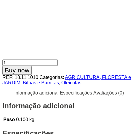
Quantidade
de
Buy now
Jerrycan
REF:
18.11.1010
Categorias:
AGRICULTURA, FLORESTA e
Plástico
JARDIM
,
Bilhas e Barricas
,
Oleícolas
Branco
10Lt
Informação adicional
Especificações
Avaliações (0)
c/
Torneira
Informação adicional
Peso
0.100 kg
Especificações