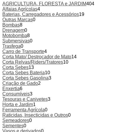
AGRICULTURA, FLORESTA e JARDIM
404
Alfaias Agrícolas
4
Baterias, Carregadores e Acessórios
19
Outras Marcas
0
Bombas
8
Drenagem
0
Motobomba
8
Submersivas
0
Trasfega
0
Carro de Transporte
4
Corta Mato/ Destroçador de Mato
14
Corta Relvas/Riders/Tratores
10
Corta Sebes
13
Corta Sebes Bateria
10
Corta Sebes Gasolina
3
Criação de Gado
2
Enxertia
6
Consumíveis
3
Tesouras e Canivetes
3
Horta e Jardim
1
Ferramenta Agrícola
0
Raticidas, Insecticidas e Outros
0
Semeadores
0
Sementes
0
Vasos e derivados
0