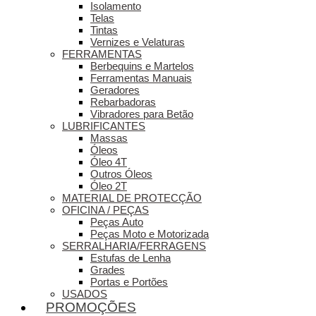
Isolamento
Telas
Tintas
Vernizes e Velaturas
FERRAMENTAS
Berbequins e Martelos
Ferramentas Manuais
Geradores
Rebarbadoras
Vibradores para Betão
LUBRIFICANTES
Massas
Óleos
Óleo 4T
Outros Óleos
Óleo 2T
MATERIAL DE PROTECÇÃO
OFICINA / PEÇAS
Peças Auto
Peças Moto e Motorizada
SERRALHARIA/FERRAGENS
Estufas de Lenha
Grades
Portas e Portões
USADOS
PROMOÇÕES