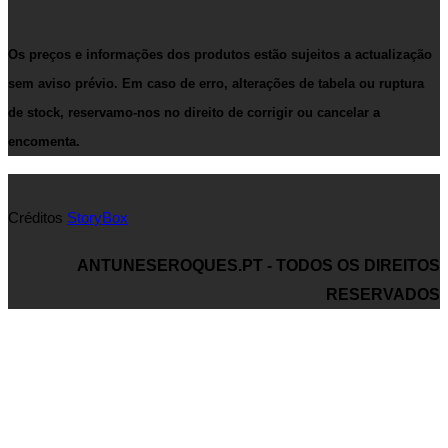
Os preços e informações dos produtos estão sujeitos a actualização
sem aviso prévio. Em caso de erro, alterações de tabela ou ruptura
de stock, reservamo-nos no direito de corrigir ou cancelar a
encomenta.
Créditos
StoryBox
ANTUNESEROQUES.PT - TODOS OS DIREITOS
RESERVADOS