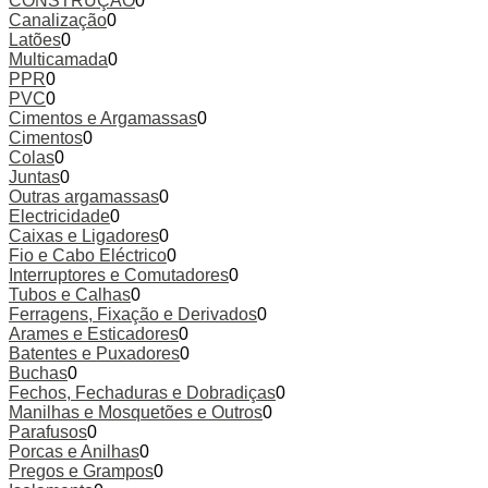
CONSTRUÇÃO
0
Canalização
0
Latões
0
Multicamada
0
PPR
0
PVC
0
Cimentos e Argamassas
0
Cimentos
0
Colas
0
Juntas
0
Outras argamassas
0
Electricidade
0
Caixas e Ligadores
0
Fio e Cabo Eléctrico
0
Interruptores e Comutadores
0
Tubos e Calhas
0
Ferragens, Fixação e Derivados
0
Arames e Esticadores
0
Batentes e Puxadores
0
Buchas
0
Fechos, Fechaduras e Dobradiças
0
Manilhas e Mosquetões e Outros
0
Parafusos
0
Porcas e Anilhas
0
Pregos e Grampos
0