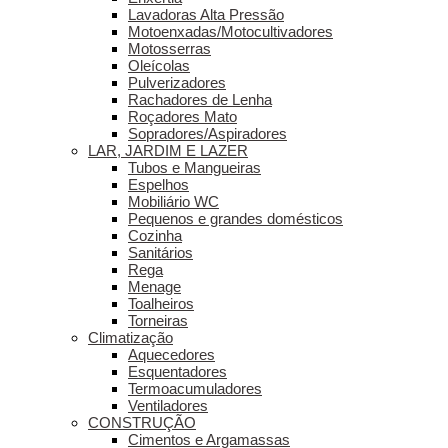
Lavadoras Alta Pressão
Motoenxadas/Motocultivadores
Motosserras
Oleícolas
Pulverizadores
Rachadores de Lenha
Roçadores Mato
Sopradores/Aspiradores
LAR, JARDIM E LAZER
Tubos e Mangueiras
Espelhos
Mobiliário WC
Pequenos e grandes domésticos
Cozinha
Sanitários
Rega
Menage
Toalheiros
Torneiras
Climatização
Aquecedores
Esquentadores
Termoacumuladores
Ventiladores
CONSTRUÇÃO
Cimentos e Argamassas