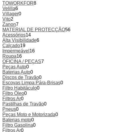
TOWORKFOR
8
Velilla
6
Villager
0
Vito
2
Zanon
7
MATERIAL DE PROTECÇÃO
56
Acessórios
14
Alta Visibilidade
6
Calçado
19
Impermeável
16
Roupa
16
OFICINA / PEÇAS
7
Peças Auto
0
Baterias Auto
0
Discos de Travão
0
Escovas Limpa Pára-Brisas
0
Filtro Habitáculo
0
Filtro Óleo
0
Filtros Ar
0
Pastilhas de Travão
0
Pneus
0
Peças Moto e Motorizada
0
Baterias moto
0
Filtro Gasolina
0
Filtros Ar
0