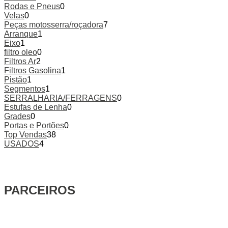
Rodas e Pneus
0
Velas
0
Peças motosserra/roçadora
7
Arranque
1
Eixo
1
filtro oleo
0
Filtros Ar
2
Filtros Gasolina
1
Pistão
1
Segmentos
1
SERRALHARIA/FERRAGENS
0
Estufas de Lenha
0
Grades
0
Portas e Portões
0
Top Vendas
38
USADOS
4
PARCEIROS