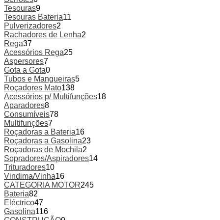
Tesouras
9
Tesouras Bateria
11
Pulverizadores
2
Rachadores de Lenha
2
Rega
37
Acessórios Rega
25
Aspersores
7
Gota a Gota
0
Tubos e Mangueiras
5
Roçadores Mato
138
Acessórios p/ Multifunções
18
Aparadores
8
Consumíveis
78
Multifunções
7
Roçadoras a Bateria
16
Roçadoras a Gasolina
23
Roçadoras de Mochila
2
Sopradores/Aspiradores
14
Trituradores
10
Vindima/Vinha
16
CATEGORIA MOTOR
245
Bateria
82
Eléctrico
47
Gasolina
116