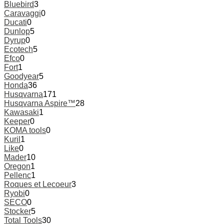
Bluebird
3
Caravaggi
0
Ducati
0
Dunlop
5
Dyrup
0
Ecotech
5
Efco
0
Fort
1
Goodyear
5
Honda
36
Husqvarna
171
Husqvarna Aspire™
28
Kawasaki
1
Keeper
0
KOMA tools
0
Kuril
1
Like
0
Mader
10
Oregon
1
Pellenc
1
Roques et Lecoeur
3
Ryobi
0
SECO
0
Stocker
5
Total Tools
30