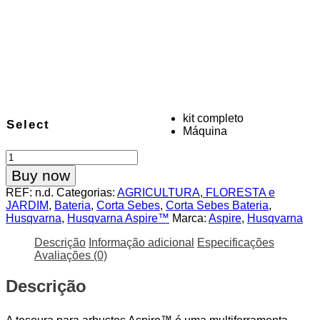
kit completo
Select
Máquina
Quantidade
de
Buy now
Husqvarna
REF:
n.d.
Categorias:
AGRICULTURA, FLORESTA e
Corta-
JARDIM
,
Bateria
,
Corta Sebes
,
Corta Sebes Bateria
,
Sebes
Husqvarna
,
Husqvarna Aspire™
Marca:
Aspire
,
Husqvarna
Extensível
Aspire™
Descrição
Informação adicional
Especificações
SE20-
Avaliações (0)
P4A
Descrição