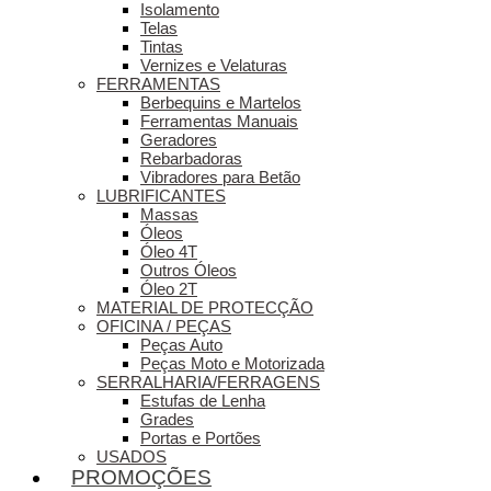
Isolamento
Telas
Tintas
Vernizes e Velaturas
FERRAMENTAS
Berbequins e Martelos
Ferramentas Manuais
Geradores
Rebarbadoras
Vibradores para Betão
LUBRIFICANTES
Massas
Óleos
Óleo 4T
Outros Óleos
Óleo 2T
MATERIAL DE PROTECÇÃO
OFICINA / PEÇAS
Peças Auto
Peças Moto e Motorizada
SERRALHARIA/FERRAGENS
Estufas de Lenha
Grades
Portas e Portões
USADOS
PROMOÇÕES