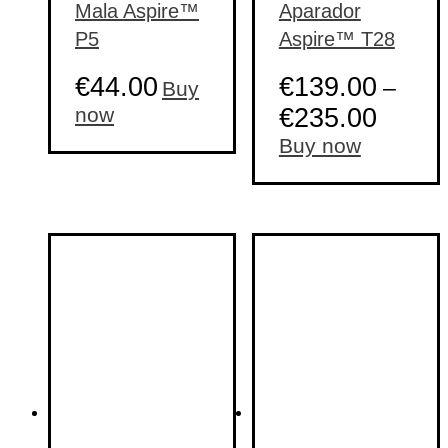
Mala Aspire™
Aparador
P5
Aspire™ T28
€
44.00
€
139.00
–
Buy
now
€
235.00
This
Buy now
product
has
multiple
variants.
The
options
may
be
chosen
on
the
product
page