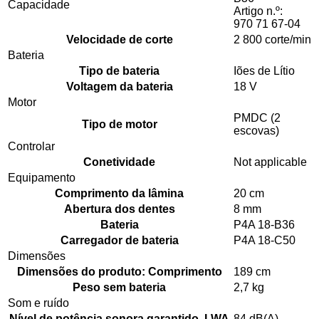
Capacidade
Artigo n.º:
970 71 67‑04
Velocidade de corte
2 800 corte/min
Bateria
Tipo de bateria
Iões de Lítio
Voltagem da bateria
18 V
Motor
PMDC (2
Tipo de motor
escovas)
Controlar
Conetividade
Not applicable
Equipamento
Comprimento da lâmina
20 cm
Abertura dos dentes
8 mm
Bateria
P4A 18-B36
Carregador de bateria
P4A 18-C50
Dimensões
Dimensões do produto: Comprimento
189 cm
Peso sem bateria
2,7 kg
Som e ruído
Nível de potência sonora garantido, LWA
84 dB(A)