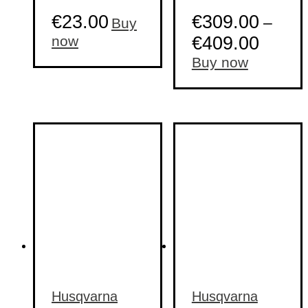
€
23.00
€
309.00
–
Buy
now
€
409.00
This
Buy now
product
has
multiple
variants.
The
options
may
be
chosen
on
the
product
page
Husqvarna
Husqvarna