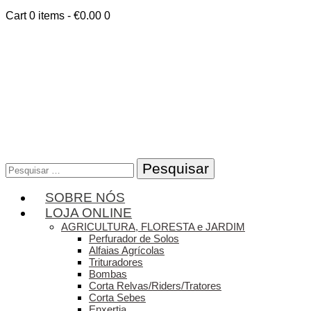
Cart
0 items
-
€0.00
0
Pesquisar
por:
SOBRE NÓS
LOJA ONLINE
AGRICULTURA, FLORESTA e JARDIM
Perfurador de Solos
Alfaias Agrícolas
Trituradores
Bombas
Corta Relvas/Riders/Tratores
Corta Sebes
Enxertia