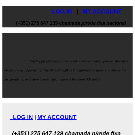
LOG IN
|
MY ACCOUNT
(+351) 275 647 139
chamada p/rede fixa nacional
".. I am happy with the service and knowhow
of these people. Also good
reliable brands of products. The Website makes it
complete and gives and shows the
main products, and there is even much more in the store" Michël S
LOG IN
|
MY ACCOUNT
(+351) 275 647 139
chamada p/rede fixa