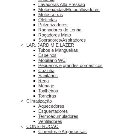
Lavadoras Alta Pressão
Motoenxadas/Motocultivadores
Motosserras
Oleícolas
Pulverizadores
Rachadores de Lenha
Roçadores Mato
Sopradores/Aspiradores
LAR, JARDIM E LAZER
Tubos e Mangueiras
Espelhos
Mobiliário WC
Pequenos e grandes domésticos
Cozinha
Sanitários
Rega
Menage
Toalheiros
Torneiras
Climatização
Aquecedores
Esquentadores
Termoacumuladores
Ventiladores
CONSTRUÇÃO
Cimentos e Argamassas