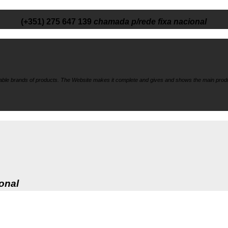
(+351) 275 647 139
chamada p/rede fixa nacional
liable brands of products. The Website makes it
complete and gives and shows the main produ
onal