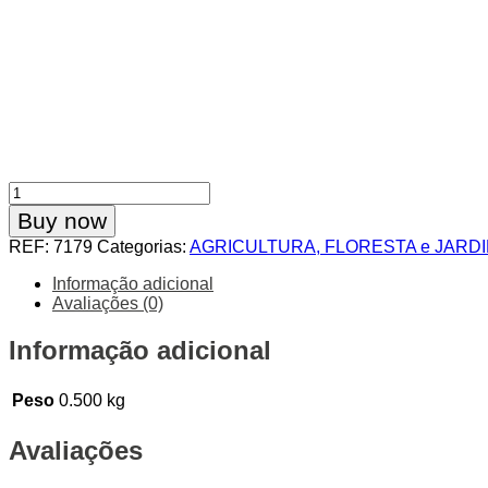
Quantidade
de
Buy now
Cabeça
REF:
7179
Categorias:
AGRICULTURA, FLORESTA e JARD
Fio
Nylon
Informação adicional
Univ
Avaliações (0)
Alum
8
Informação adicional
Fios
Paraf.
Frontal
Peso
0.500 kg
Avaliações