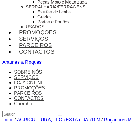
Peças Moto e Motorizada
SERRALHARIA/FERRAGENS
Estufas de Lenha
Grades
Portas e Portões
USADOS
PROMOÇÕES
SERVIÇOS
PARCEIROS
CONTACTOS
Antunes & Roques
SOBRE NÓS
SERVIÇOS
LOJA ONLINE
PROMOÇÕES
PARCEIROS
CONTACTOS
Carrinho
Início
/
AGRICULTURA, FLORESTA e JARDIM
/
Roçadores M
Zoom