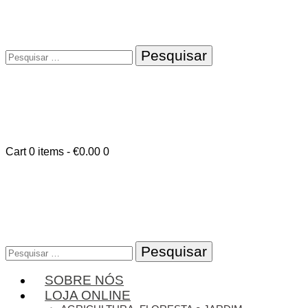
Pesquisar
por:
Cart
0 items
-
€0.00
0
Pesquisar
por:
SOBRE NÓS
LOJA ONLINE