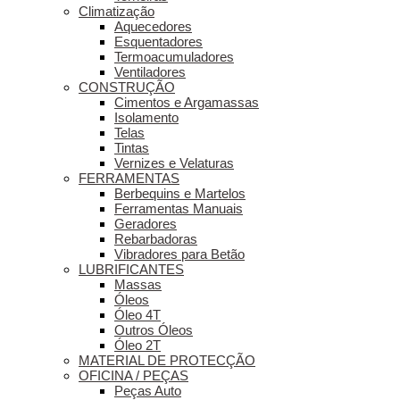
Climatização
Aquecedores
Esquentadores
Termoacumuladores
Ventiladores
CONSTRUÇÃO
Cimentos e Argamassas
Isolamento
Telas
Tintas
Vernizes e Velaturas
FERRAMENTAS
Berbequins e Martelos
Ferramentas Manuais
Geradores
Rebarbadoras
Vibradores para Betão
LUBRIFICANTES
Massas
Óleos
Óleo 4T
Outros Óleos
Óleo 2T
MATERIAL DE PROTECÇÃO
OFICINA / PEÇAS
Peças Auto