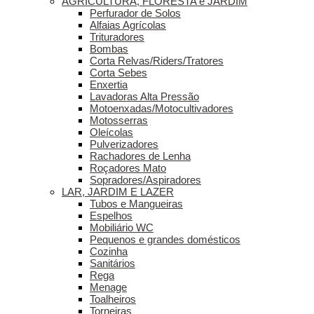
AGRICULTURA, FLORESTA e JARDIM
Perfurador de Solos
Alfaias Agrícolas
Trituradores
Bombas
Corta Relvas/Riders/Tratores
Corta Sebes
Enxertia
Lavadoras Alta Pressão
Motoenxadas/Motocultivadores
Motosserras
Oleícolas
Pulverizadores
Rachadores de Lenha
Roçadores Mato
Sopradores/Aspiradores
LAR, JARDIM E LAZER
Tubos e Mangueiras
Espelhos
Mobiliário WC
Pequenos e grandes domésticos
Cozinha
Sanitários
Rega
Menage
Toalheiros
Torneiras