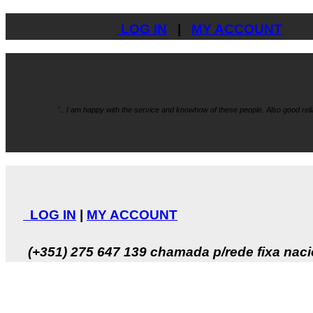
LOG IN
|
MY ACCOUNT
".. I am happy with the service and knowhow
of these people. Also good re
LOG IN
|
MY ACCOUNT
(+351) 275 647 139
chamada p/rede fixa naci