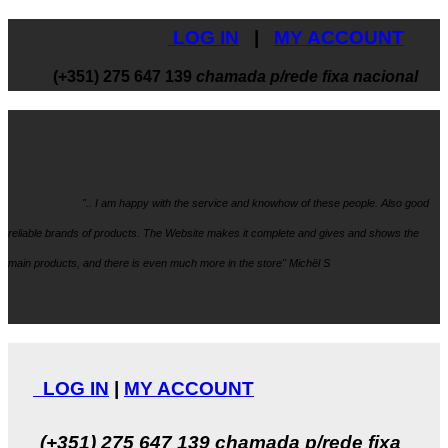
LOG IN
|
MY ACCOUNT
(+351) 275 647 139
chamada p/rede fixa nacional
".. I am happy with the service and knowhow
of these people. Also good
reliable brands of products. The Website makes it
complete and gives and shows the
main products, and there is even much more in the store" Michël S
LOG IN
|
MY ACCOUNT
(+351) 275 647 139
chamada p/rede fixa