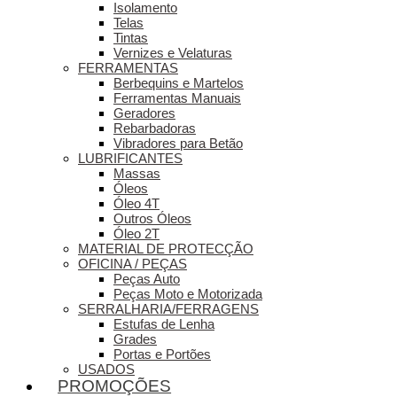
Isolamento
Telas
Tintas
Vernizes e Velaturas
FERRAMENTAS
Berbequins e Martelos
Ferramentas Manuais
Geradores
Rebarbadoras
Vibradores para Betão
LUBRIFICANTES
Massas
Óleos
Óleo 4T
Outros Óleos
Óleo 2T
MATERIAL DE PROTECÇÃO
OFICINA / PEÇAS
Peças Auto
Peças Moto e Motorizada
SERRALHARIA/FERRAGENS
Estufas de Lenha
Grades
Portas e Portões
USADOS
PROMOÇÕES