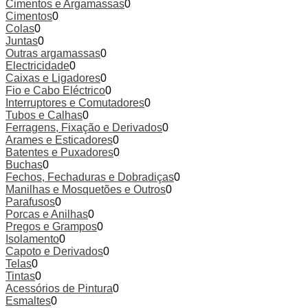
Cimentos e Argamassas
0
Cimentos
0
Colas
0
Juntas
0
Outras argamassas
0
Electricidade
0
Caixas e Ligadores
0
Fio e Cabo Eléctrico
0
Interruptores e Comutadores
0
Tubos e Calhas
0
Ferragens, Fixação e Derivados
0
Arames e Esticadores
0
Batentes e Puxadores
0
Buchas
0
Fechos, Fechaduras e Dobradiças
0
Manilhas e Mosquetões e Outros
0
Parafusos
0
Porcas e Anilhas
0
Pregos e Grampos
0
Isolamento
0
Capoto e Derivados
0
Telas
0
Tintas
0
Acessórios de Pintura
0
Esmaltes
0