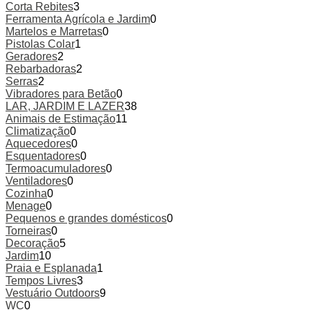
Corta Rebites
3
Ferramenta Agrícola e Jardim
0
Martelos e Marretas
0
Pistolas Colar
1
Geradores
2
Rebarbadoras
2
Serras
2
Vibradores para Betão
0
LAR, JARDIM E LAZER
38
Animais de Estimação
11
Climatização
0
Aquecedores
0
Esquentadores
0
Termoacumuladores
0
Ventiladores
0
Cozinha
0
Menage
0
Pequenos e grandes domésticos
0
Torneiras
0
Decoração
5
Jardim
10
Praia e Esplanada
1
Tempos Livres
3
Vestuário Outdoors
9
WC
0