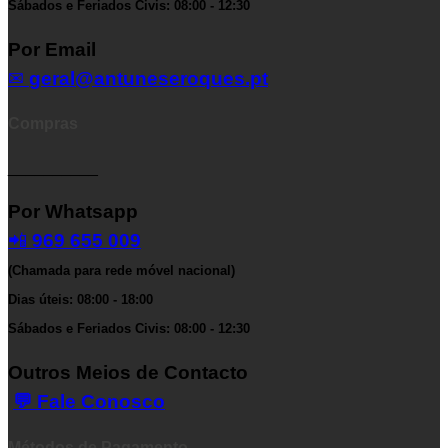
Sábados e Feriados Civis: 08:00 - 12:30
Por Email
✉
geral@antuneseroques.pt
Compras
__________
Por Whatsapp
📲
969 655 009
(Chamada para rede móvel nacional)
Dias úteis: 08:00 - 18:00
Sábados e Feriados Civis: 08:00 - 12:30
Outros Meios de Contacto
💬 Fale Conosco
Métodos de Pagamento