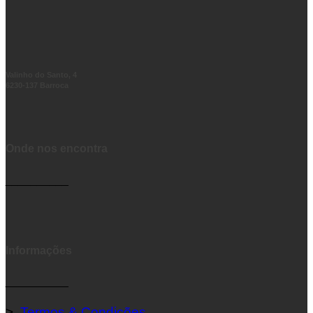
Valinho do Santo, 4
6230-137 Barroca
Onde nos encontra
__________
Informações
__________
>
Termos & Condições