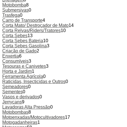
product
Motobomba
8
page
Submersivas
0
Trasfega
0
Carro de Transporte
4
Corta Mato/ Destroçador de Mato
14
Corta Relvas/Riders/Tratores
10
Corta Sebes
13
Corta Sebes Bateria
10
Corta Sebes Gasolina
3
Criação de Gado
2
Enxertia
6
Consumíveis
3
Tesouras e Canivetes
3
Horta e Jardim
1
Ferramenta Agrícola
0
Raticidas, Insecticidas e Outros
0
Semeadores
0
Sementes
0
Vasos e derivados
0
Jerrycans
9
Lavadoras Alta Pressão
0
Motobombas
8
Motoenxadas/Motocultivadores
17
Motogadanheiras
1