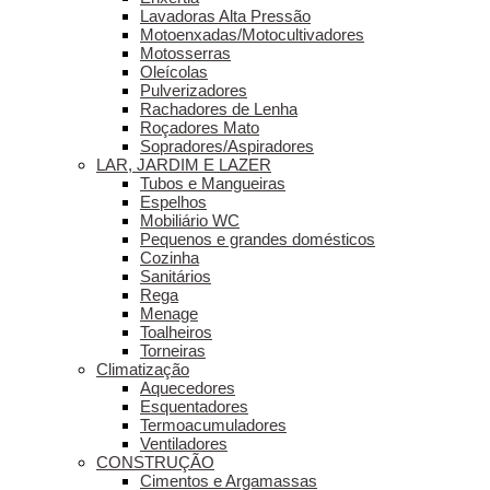
Lavadoras Alta Pressão
Motoenxadas/Motocultivadores
Motosserras
Oleícolas
Pulverizadores
Rachadores de Lenha
Roçadores Mato
Sopradores/Aspiradores
LAR, JARDIM E LAZER
Tubos e Mangueiras
Espelhos
Mobiliário WC
Pequenos e grandes domésticos
Cozinha
Sanitários
Rega
Menage
Toalheiros
Torneiras
Climatização
Aquecedores
Esquentadores
Termoacumuladores
Ventiladores
CONSTRUÇÃO
Cimentos e Argamassas