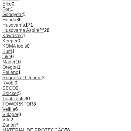
Efco
0
Fort
1
Goodyear
5
Honda
36
Husqvarna
171
Husqvarna Aspire™
28
Kawasaki
1
Keeper
0
KOMA tools
0
Kuril
1
Like
0
Mader
10
Oregon
1
Pellenc
1
Roques et Lecoeur
3
Ryobi
0
SECO
0
Stocker
5
Total Tools
30
TOWORKFOR
8
Velilla
6
Villager
0
Vito
2
Zanon
7
MATERIAL DE PROTECÇÃO
56