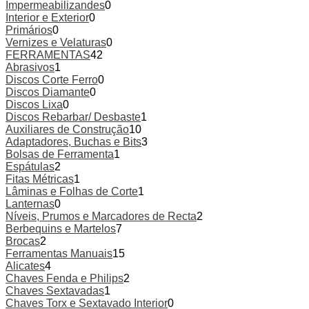
Impermeabilizandes
0
Interior e Exterior
0
Primários
0
Vernizes e Velaturas
0
FERRAMENTAS
42
Abrasivos
1
Discos Corte Ferro
0
Discos Diamante
0
Discos Lixa
0
Discos Rebarbar/ Desbaste
1
Auxiliares de Construção
10
Adaptadores, Buchas e Bits
3
Bolsas de Ferramenta
1
Espátulas
2
Fitas Métricas
1
Lâminas e Folhas de Corte
1
Lanternas
0
Níveis, Prumos e Marcadores de Recta
2
Berbequins e Martelos
7
Brocas
2
Ferramentas Manuais
15
Alicates
4
Chaves Fenda e Philips
2
Chaves Sextavadas
1
Chaves Torx e Sextavado Interior
0