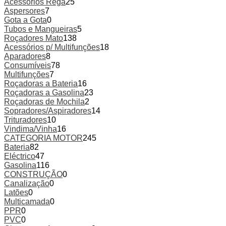
Acessórios Rega
25
Aspersores
7
Gota a Gota
0
Tubos e Mangueiras
5
Roçadores Mato
138
Acessórios p/ Multifunções
18
Aparadores
8
Consumíveis
78
Multifunções
7
Roçadoras a Bateria
16
Roçadoras a Gasolina
23
Roçadoras de Mochila
2
Sopradores/Aspiradores
14
Trituradores
10
Vindima/Vinha
16
CATEGORIA MOTOR
245
Bateria
82
Eléctrico
47
Gasolina
116
CONSTRUÇÃO
0
Canalização
0
Latões
0
Multicamada
0
PPR
0
PVC
0