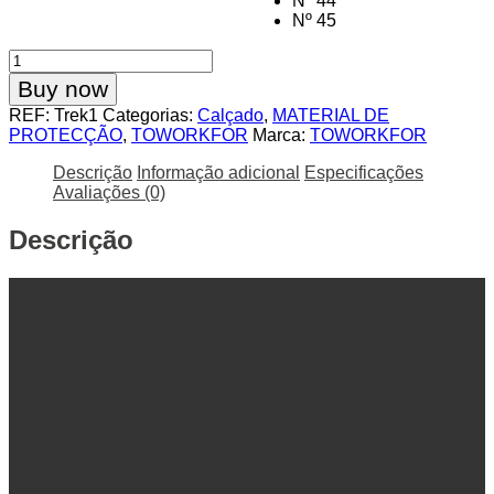
Nº 44
Nº 45
Quantidade
de
Buy now
Bota
REF:
Trek1
Categorias:
Calçado
,
MATERIAL DE
Segurança
PROTECÇÃO
,
TOWORKFOR
Marca:
TOWORKFOR
TOWORKFOR®️
Trek1
Descrição
Informação adicional
Especificações
Avaliações (0)
Descrição