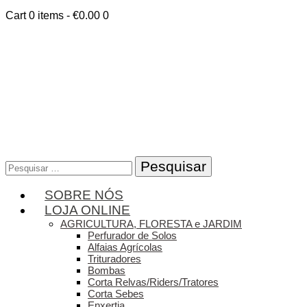
Cart
0 items
-
€0.00
0
Pesquisar
por:
SOBRE NÓS
LOJA ONLINE
AGRICULTURA, FLORESTA e JARDIM
Perfurador de Solos
Alfaias Agrícolas
Trituradores
Bombas
Corta Relvas/Riders/Tratores
Corta Sebes
Enxertia