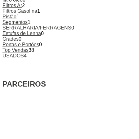
Filtros Ar
2
Filtros Gasolina
1
Pistão
1
Segmentos
1
SERRALHARIA/FERRAGENS
0
Estufas de Lenha
0
Grades
0
Portas e Portões
0
Top Vendas
38
USADOS
4
PARCEIROS