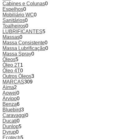
Cabines e Colunas
0
Espelhos
0
Mobiliário WC
0
Sanitários
0
Toalheiros
0
LUBRIFICANTES
5
Massas
0
Massa Consistente
0
Massa Lubrificação
0
Massa Spray
0
Óleos
5
Óleo 2T
1
Óleo 4T
0
Outros Óleos
3
MARCAS
309
Aima
2
Aowei
0
Arvipo
0
Benza
6
Bluebird
3
Caravaggi
0
Ducati
0
Dunlop
5
Dyrup
0
Ecotech
5