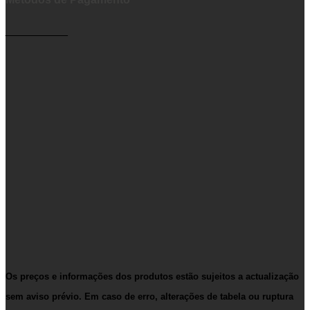
__________
Os preços e informações dos produtos estão sujeitos a actualização
sem aviso prévio. Em caso de erro, alterações de tabela ou ruptura