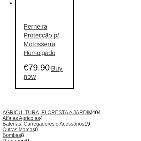
Perneira
Protecção p/
Motosserra
Homolgado
€
79.90
Buy
This
now
product
has
multiple
variants.
The
options
AGRICULTURA, FLORESTA e JARDIM
404
may
Alfaias Agrícolas
4
be
Baterias, Carregadores e Acessórios
19
chosen
Outras Marcas
0
on
Bombas
8
the
Drenagem
0