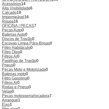
Acessórios
14
Alta Visibilidade
6
Calçado
19
Impermeável
16
Roupa
16
OFICINA / PEÇAS
7
Peças Auto
0
Baterias Auto
0
Discos de Travão
0
Escovas Limpa Pára-Brisas
0
Filtro Habitáculo
0
Filtro Óleo
0
Filtros Ar
0
Pastilhas de Travão
0
Pneus
0
Peças Moto e Motorizada
0
Baterias moto
0
Filtro Gasolina
0
Filtros Ar
0
Rodas e Pneus
0
Velas
0
Peças motosserra/roçadora
7
Arranque
1
Eixo
1
filtro oleo
0