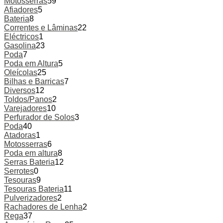
Motosserras
59
Afiadores
5
Bateria
8
Correntes e Lâminas
22
Eléctricos
1
Gasolina
23
Poda
7
Poda em Altura
5
Oleícolas
25
Bilhas e Barricas
7
Diversos
12
Toldos/Panos
2
Varejadores
10
Perfurador de Solos
3
Poda
40
Atadoras
1
Motosserras
6
Poda em altura
8
Serras Bateria
12
Serrotes
0
Tesouras
9
Tesouras Bateria
11
Pulverizadores
2
Rachadores de Lenha
2
Rega
37