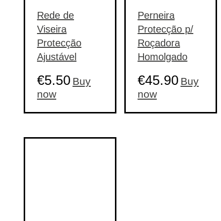
Rede de
Perneira
Viseira
Protecção p/
Protecção
Roçadora
Ajustável
Homolgado
€
5.50
€
45.90
Buy
Buy
This
now
now
product
has
multiple
variants.
The
options
may
be
chosen
on
the
product
page