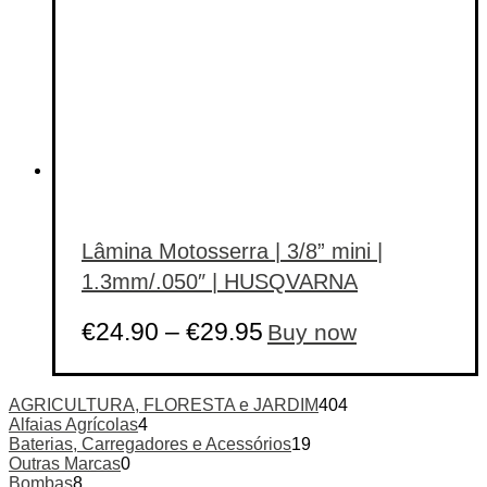
Lâmina Motosserra | 3/8” mini |
1.3mm/.050″ | HUSQVARNA
This
€
24.90
–
€
29.95
Buy now
product
has
multiple
variants.
AGRICULTURA, FLORESTA e JARDIM
404
The
Alfaias Agrícolas
4
options
Baterias, Carregadores e Acessórios
19
may
Outras Marcas
0
be
Bombas
8