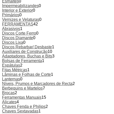
Esmaltes
0
Impermeabilizandes
0
Interior e Exterior
0
Primários
0
Vernizes e Velaturas
0
FERRAMENTAS
42
Abrasivos
1
Discos Corte Ferro
0
Discos Diamante
0
Discos Lixa
0
Discos Rebarbar/ Desbaste
1
Auxiliares de Construção
10
Adaptadores, Buchas e Bits
3
Bolsas de Ferramenta
1
Espátulas
2
Fitas Métricas
1
Lâminas e Folhas de Corte
1
Lanternas
0
Níveis, Prumos e Marcadores de Recta
2
Berbequins e Martelos
7
Brocas
2
Ferramentas Manuais
15
Alicates
4
Chaves Fenda e Philips
2
Chaves Sextavadas
1