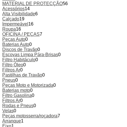
MATERIAL DE PROTECÇÃO
56
Acessórios
14
Alta Visibilidade
6
Calçado
19
Impermeável
16
Roupa
16
OFICINA / PEÇAS
7
Peças Auto
0
Baterias Auto
0
Discos de Travão
0
Escovas Limpa Pára-Brisas
0
Filtro Habitáculo
0
Filtro Óleo
0
Filtros Ar
0
Pastilhas de Travão
0
Pneus
0
Peças Moto e Motorizada
0
Baterias moto
0
Filtro Gasolina
0
Filtros Ar
0
Rodas e Pneus
0
Velas
0
Peças motosserra/roçadora
7
Arranque
1
Eixo
1