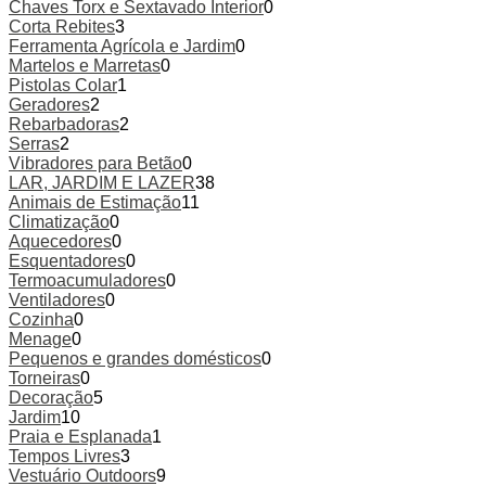
Chaves Torx e Sextavado Interior
0
Corta Rebites
3
Ferramenta Agrícola e Jardim
0
Martelos e Marretas
0
Pistolas Colar
1
Geradores
2
Rebarbadoras
2
Serras
2
Vibradores para Betão
0
LAR, JARDIM E LAZER
38
Animais de Estimação
11
Climatização
0
Aquecedores
0
Esquentadores
0
Termoacumuladores
0
Ventiladores
0
Cozinha
0
Menage
0
Pequenos e grandes domésticos
0
Torneiras
0
Decoração
5
Jardim
10
Praia e Esplanada
1
Tempos Livres
3
Vestuário Outdoors
9