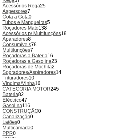
Rega
37
Acessórios Rega
25
Aspersores
7
Gota a Gota
0
Tubos e Mangueiras
5
Roçadores Mato
138
Acessórios p/ Multifunções
18
Aparadores
8
Consumíveis
78
Multifunções
7
Roçadoras a Bateria
16
Roçadoras a Gasolina
23
Roçadoras de Mochila
2
Sopradores/Aspiradores
14
Trituradores
10
Vindima/Vinha
16
CATEGORIA MOTOR
245
Bateria
82
Eléctrico
47
Gasolina
116
CONSTRUÇÃO
0
Canalização
0
Latões
0
Multicamada
0
PPR
0