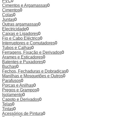
PVC
0
Cimentos e Argamassas
0
Cimentos
0
Colas
0
Juntas
0
Outras argamassas
0
Electricidade
0
Caixas e Ligadores
0
Fio e Cabo Eléctrico
0
Interruptores e Comutadores
0
Tubos e Calhas
0
Ferragens, Fixação e Derivados
0
Arames e Esticadores
0
Batentes e Puxadores
0
Buchas
0
Fechos, Fechaduras e Dobradiças
0
Manilhas e Mosquetões e Outros
0
Parafusos
0
Porcas e Anilhas
0
Pregos e Grampos
0
Isolamento
0
Capoto e Derivados
0
Telas
0
Tintas
0
Acessórios de Pintura
0