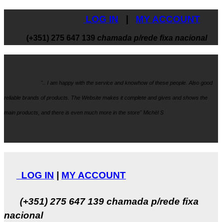
LOG IN
|
MY ACCOUNT
(+351) 275 647 139
chamada p/rede fixa nacional
".. I am happy with the service and knowhow
of these people. Also good
reliable brands of products. The Website makes it
complete and gives and shows the
main products, and there is even much more in the store" Michël S
LOG IN
|
MY ACCOUNT
(+351) 275 647 139
chamada p/rede fixa
nacional