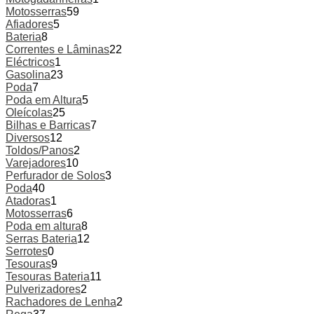
Motosserras
59
Afiadores
5
Bateria
8
Correntes e Lâminas
22
Eléctricos
1
Gasolina
23
Poda
7
Poda em Altura
5
Oleícolas
25
Bilhas e Barricas
7
Diversos
12
Toldos/Panos
2
Varejadores
10
Perfurador de Solos
3
Poda
40
Atadoras
1
Motosserras
6
Poda em altura
8
Serras Bateria
12
Serrotes
0
Tesouras
9
Tesouras Bateria
11
Pulverizadores
2
Rachadores de Lenha
2