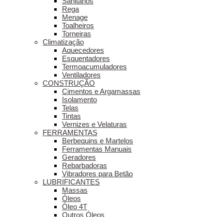
Sanitários
Rega
Menage
Toalheiros
Torneiras
Climatização
Aquecedores
Esquentadores
Termoacumuladores
Ventiladores
CONSTRUÇÃO
Cimentos e Argamassas
Isolamento
Telas
Tintas
Vernizes e Velaturas
FERRAMENTAS
Berbequins e Martelos
Ferramentas Manuais
Geradores
Rebarbadoras
Vibradores para Betão
LUBRIFICANTES
Massas
Óleos
Óleo 4T
Outros Óleos