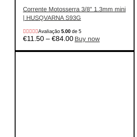
Corrente Motosserra 3/8” 1.3mm mini
| HUSQVARNA S93G
Avaliação
5.00
de 5
This
€
11.50
–
€
84.00
Buy now
product
has
multiple
variants.
The
options
may
be
chosen
on
the
product
page