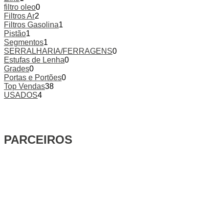
filtro oleo
0
Filtros Ar
2
Filtros Gasolina
1
Pistão
1
Segmentos
1
SERRALHARIA/FERRAGENS
0
Estufas de Lenha
0
Grades
0
Portas e Portões
0
Top Vendas
38
USADOS
4
PARCEIROS