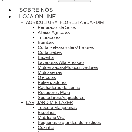
por:
SOBRE NÓS
LOJA ONLINE
AGRICULTURA, FLORESTA e JARDIM
Perfurador de Solos
Alfaias Agrícolas
Trituradores
Bombas
Corta Relvas/Riders/Tratores
Corta Sebes
Enxertia
Lavadoras Alta Pressão
Motoenxadas/Motocultivadores
Motosserras
Oleícolas
Pulverizadores
Rachadores de Lenha
Roçadores Mato
Sopradores/Aspiradores
LAR, JARDIM E LAZER
Tubos e Mangueiras
Espelhos
Mobiliário WC
Pequenos e grandes domésticos
Cozinha