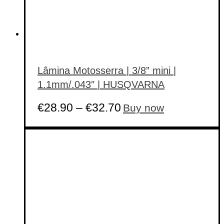
Lâmina Motosserra | 3/8” mini |
1.1mm/.043″ | HUSQVARNA
This
€
28.90
–
€
32.70
Buy now
product
has
multiple
variants.
The
options
may
be
chosen
on
the
product
page