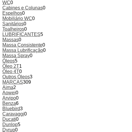
WC
0
Cabines e Colunas
0
Espelhos
0
Mobiliário WC
0
Sanitários
0
Toalheiros
0
LUBRIFICANTES
5
Massas
0
Massa Consistente
0
Massa Lubrificação
0
Massa Spray
0
Óleos
5
Óleo 2T
1
Óleo 4T
0
Outros Óleos
3
MARCAS
309
Aima
2
Aowei
0
Arvipo
0
Benza
6
Bluebird
3
Caravaggi
0
Ducati
0
Dunlop
5
Dyrup
0