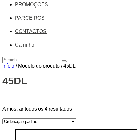
PROMOÇÕES
PARCEIROS
CONTACTOS
Carrinho
Início
/ Modelo do produto / 45DL
45DL
Price filter
A mostrar todos os 4 resultados
On sale
(14)
Text search
Categorias de produto