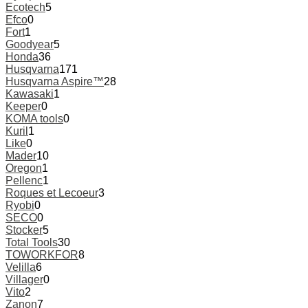
Ecotech
5
Efco
0
Fort
1
Goodyear
5
Honda
36
Husqvarna
171
Husqvarna Aspire™
28
Kawasaki
1
Keeper
0
KOMA tools
0
Kuril
1
Like
0
Mader
10
Oregon
1
Pellenc
1
Roques et Lecoeur
3
Ryobi
0
SECO
0
Stocker
5
Total Tools
30
TOWORKFOR
8
Velilla
6
Villager
0
Vito
2
Zanon
7