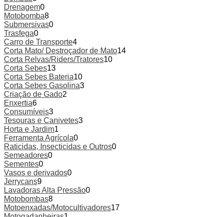
chosen
Drenagem
0
on
Motobomba
8
the
Submersivas
0
product
Trasfega
0
page
Carro de Transporte
4
Corta Mato/ Destroçador de Mato
14
Corta Relvas/Riders/Tratores
10
Corta Sebes
13
Corta Sebes Bateria
10
Corta Sebes Gasolina
3
Criação de Gado
2
Enxertia
6
Consumíveis
3
Tesouras e Canivetes
3
Horta e Jardim
1
Ferramenta Agrícola
0
Raticidas, Insecticidas e Outros
0
Semeadores
0
Sementes
0
Vasos e derivados
0
Jerrycans
9
Lavadoras Alta Pressão
0
Motobombas
8
Motoenxadas/Motocultivadores
17
Motogadanheiras
1