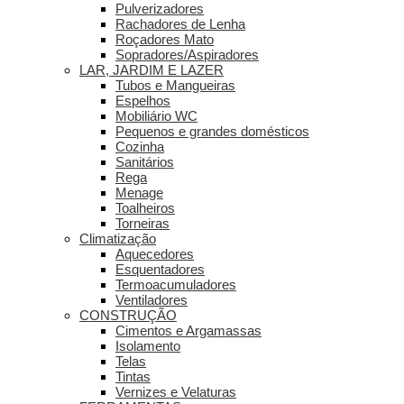
Pulverizadores
Rachadores de Lenha
Roçadores Mato
Sopradores/Aspiradores
LAR, JARDIM E LAZER
Tubos e Mangueiras
Espelhos
Mobiliário WC
Pequenos e grandes domésticos
Cozinha
Sanitários
Rega
Menage
Toalheiros
Torneiras
Climatização
Aquecedores
Esquentadores
Termoacumuladores
Ventiladores
CONSTRUÇÃO
Cimentos e Argamassas
Isolamento
Telas
Tintas
Vernizes e Velaturas