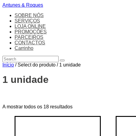
Antunes & Roques
SOBRE NÓS
SERVIÇOS
LOJA ONLINE
PROMOÇÕES
PARCEIROS
CONTACTOS
Carrinho
Início
/ Select do produto / 1 unidade
1 unidade
Price filter
A mostrar todos os 18 resultados
On sale
(14)
Text search
Categorias de produto