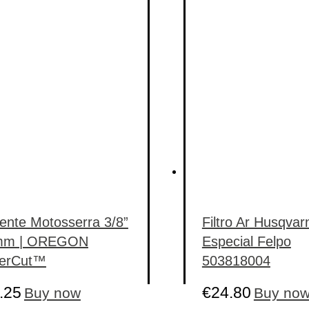
multiple
variants.
The
options
may
be
chosen
on
the
product
page
ente Motosserra 3/8”
Filtro Ar Husqvar
mm | OREGON
Especial Felpo
erCut™
503818004
.25
€
24.80
Buy now
Buy no