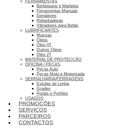
FERRAMENTAS
Berbequins e Martelos
Ferramentas Manuais
Geradores
Rebarbadoras
Vibradores para Betão
LUBRIFICANTES
Massas
Óleos
Óleo 4T
Outros Óleos
Óleo 2T
MATERIAL DE PROTECÇÃO
OFICINA / PEÇAS
Peças Auto
Peças Moto e Motorizada
SERRALHARIA/FERRAGENS
Estufas de Lenha
Grades
Portas e Portões
USADOS
PROMOÇÕES
SERVIÇOS
PARCEIROS
CONTACTOS