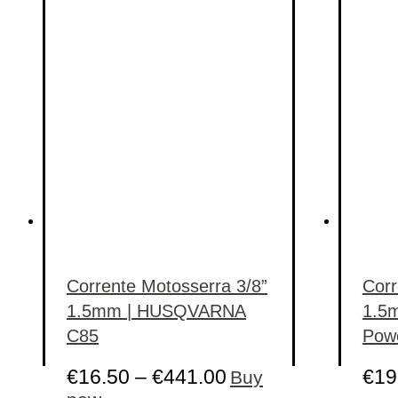
has
multiple
variants.
The
options
may
be
chosen
on
the
product
page
Corrente Motosserra 3/8”
Corr
1.5mm | HUSQVARNA
1.5
C85
Pow
€
16.50
–
€
441.00
€
19
Buy
This