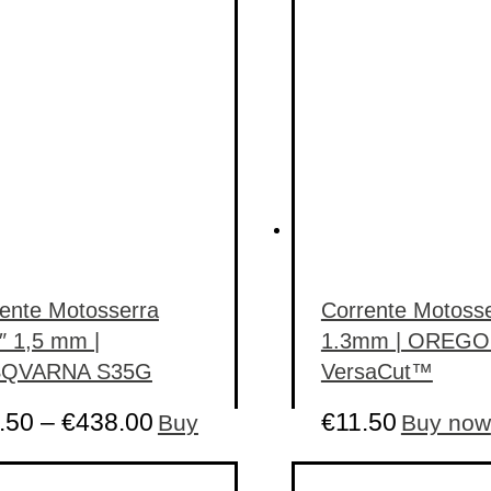
ente Motosserra
Corrente Motosse
″ 1,5 mm |
1.3mm | OREG
QVARNA S35G
VersaCut™
.50
–
€
438.00
€
11.50
Buy
Buy now
This
product
has