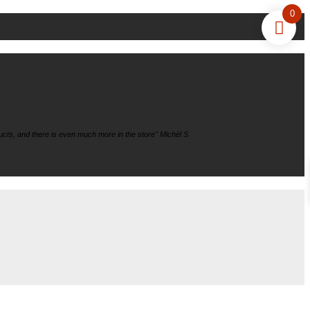
0
cts, and there is even much more in the store" Michël S