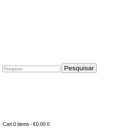
Pesquisar
por:
Cart
0 items
-
€0.00
0