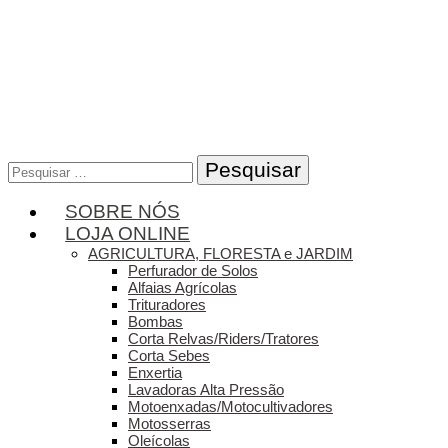
Pesquisar
por:
SOBRE NÓS
LOJA ONLINE
AGRICULTURA, FLORESTA e JARDIM
Perfurador de Solos
Alfaias Agrícolas
Trituradores
Bombas
Corta Relvas/Riders/Tratores
Corta Sebes
Enxertia
Lavadoras Alta Pressão
Motoenxadas/Motocultivadores
Motosserras
Oleícolas