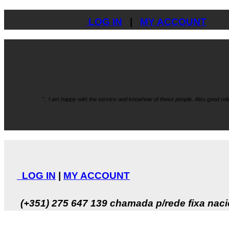
LOG IN
|
MY ACCOUNT
".. I am happy with the service and knowhow
of these people. Also good re
LOG IN
|
MY ACCOUNT
(+351) 275 647 139
chamada p/rede fixa naci