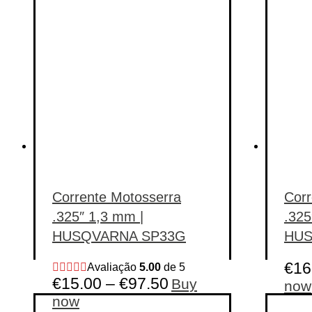
Categorias de produto
Etiquetas de produto
Etiquetas de produto
Corrente Motosserra
Corr
.325″ 1,3 mm |
.325
HUSQVARNA SP33G
HUS
€
16
Avaliação
5.00
de 5
€
15.00
–
€
97.50
Buy
now
This
now
product