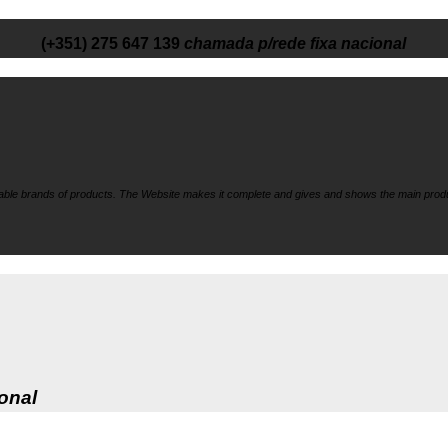
(+351) 275 647 139
chamada p/rede fixa nacional
liable brands of products. The Website makes it
complete and gives and shows the main produ
onal