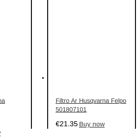
has
multiple
variants.
The
options
may
be
chosen
on
the
product
page
na
Filtro Ar Husqvarna Felpo
501807101
€
21.35
Buy now
w