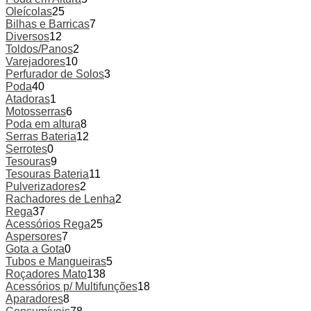
Oleícolas
25
Bilhas e Barricas
7
Diversos
12
Toldos/Panos
2
Varejadores
10
Perfurador de Solos
3
Poda
40
Atadoras
1
Motosserras
6
Poda em altura
8
Serras Bateria
12
Serrotes
0
Tesouras
9
Tesouras Bateria
11
Pulverizadores
2
Rachadores de Lenha
2
Rega
37
Acessórios Rega
25
Aspersores
7
Gota a Gota
0
Tubos e Mangueiras
5
Roçadores Mato
138
Acessórios p/ Multifunções
18
Aparadores
8