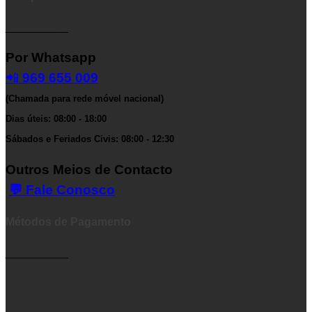
__________
Por Whatsapp
📲
969 655 009
(Chamada para rede móvel nacional)
Dias úteis: 08:00 - 18:00
Sábados e Feriados Civis: 08:00 - 12:30
Outros Meios de Contacto
💬 Fale Conosco
Métodos de Pagamento
__________