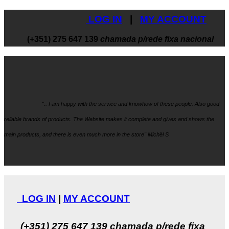
LOG IN
|
MY ACCOUNT
(+351) 275 647 139
chamada p/rede fixa nacional
".. I am happy with the service and knowhow
of these people. Also good
reliable brands of products. The Website makes it
complete and gives and shows the
main products, and there is even much more in the store" Michël S
LOG IN
|
MY ACCOUNT
(+351) 275 647 139
chamada p/rede fixa