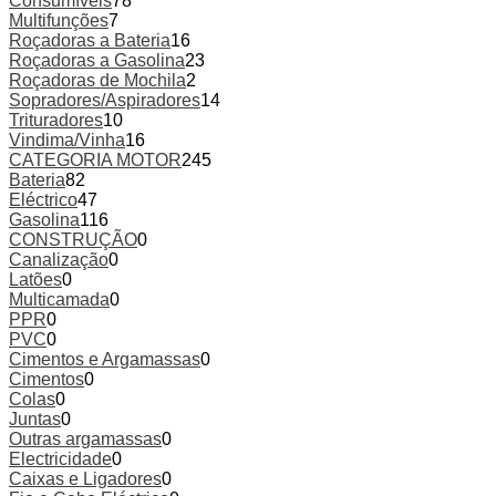
Consumíveis
78
Multifunções
7
Roçadoras a Bateria
16
Roçadoras a Gasolina
23
Roçadoras de Mochila
2
Sopradores/Aspiradores
14
Trituradores
10
Vindima/Vinha
16
CATEGORIA MOTOR
245
Bateria
82
Eléctrico
47
Gasolina
116
CONSTRUÇÃO
0
Canalização
0
Latões
0
Multicamada
0
PPR
0
PVC
0
Cimentos e Argamassas
0
Cimentos
0
Colas
0
Juntas
0
Outras argamassas
0
Electricidade
0
Caixas e Ligadores
0