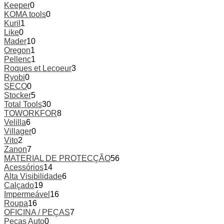
Keeper
0
KOMA tools
0
Kuril
1
Like
0
Mader
10
Oregon
1
Pellenc
1
Roques et Lecoeur
3
Ryobi
0
SECO
0
Stocker
5
Total Tools
30
TOWORKFOR
8
Velilla
6
Villager
0
Vito
2
Zanon
7
MATERIAL DE PROTECÇÃO
56
Acessórios
14
Alta Visibilidade
6
Calçado
19
Impermeável
16
Roupa
16
OFICINA / PEÇAS
7
Peças Auto
0