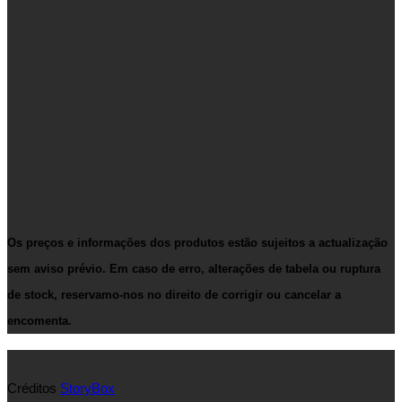
Os preços e informações dos produtos estão sujeitos a actualização
sem aviso prévio. Em caso de erro, alterações de tabela ou ruptura
de stock, reservamo-nos no direito de corrigir ou cancelar a
encomenta.
Créditos
StoryBox