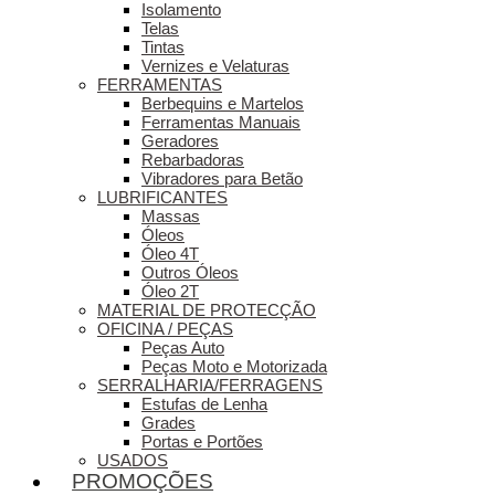
Isolamento
Telas
Tintas
Vernizes e Velaturas
FERRAMENTAS
Berbequins e Martelos
Ferramentas Manuais
Geradores
Rebarbadoras
Vibradores para Betão
LUBRIFICANTES
Massas
Óleos
Óleo 4T
Outros Óleos
Óleo 2T
MATERIAL DE PROTECÇÃO
OFICINA / PEÇAS
Peças Auto
Peças Moto e Motorizada
SERRALHARIA/FERRAGENS
Estufas de Lenha
Grades
Portas e Portões
USADOS
PROMOÇÕES