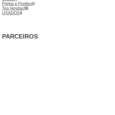
Portas e Portões
0
Top Vendas
38
USADOS
4
PARCEIROS