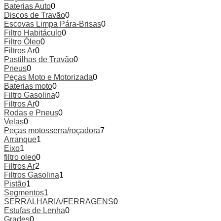
Baterias Auto
0
Discos de Travão
0
Escovas Limpa Pára-Brisas
0
Filtro Habitáculo
0
Filtro Óleo
0
Filtros Ar
0
Pastilhas de Travão
0
Pneus
0
Peças Moto e Motorizada
0
Baterias moto
0
Filtro Gasolina
0
Filtros Ar
0
Rodas e Pneus
0
Velas
0
Peças motosserra/roçadora
7
Arranque
1
Eixo
1
filtro oleo
0
Filtros Ar
2
Filtros Gasolina
1
Pistão
1
Segmentos
1
SERRALHARIA/FERRAGENS
0
Estufas de Lenha
0
Grades
0