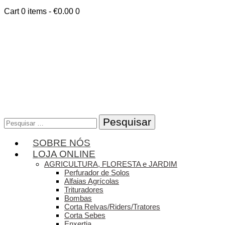
Cart
0 items
-
€0.00
0
Pesquisar
por:
SOBRE NÓS
LOJA ONLINE
AGRICULTURA, FLORESTA e JARDIM
Perfurador de Solos
Alfaias Agrícolas
Trituradores
Bombas
Corta Relvas/Riders/Tratores
Corta Sebes
Enxertia