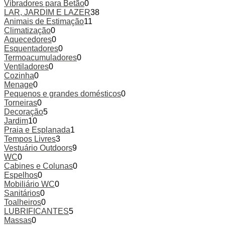
Vibradores para Betão
0
LAR, JARDIM E LAZER
38
Animais de Estimação
11
Climatização
0
Aquecedores
0
Esquentadores
0
Termoacumuladores
0
Ventiladores
0
Cozinha
0
Menage
0
Pequenos e grandes domésticos
0
Torneiras
0
Decoração
5
Jardim
10
Praia e Esplanada
1
Tempos Livres
3
Vestuário Outdoors
9
WC
0
Cabines e Colunas
0
Espelhos
0
Mobiliário WC
0
Sanitários
0
Toalheiros
0
LUBRIFICANTES
5
Massas
0