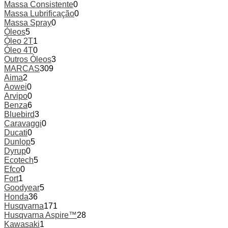
Massa Consistente
0
Massa Lubrificação
0
Massa Spray
0
Óleos
5
Óleo 2T
1
Óleo 4T
0
Outros Óleos
3
MARCAS
309
Aima
2
Aowei
0
Arvipo
0
Benza
6
Bluebird
3
Caravaggi
0
Ducati
0
Dunlop
5
Dyrup
0
Ecotech
5
Efco
0
Fort
1
Goodyear
5
Honda
36
Husqvarna
171
Husqvarna Aspire™
28
Kawasaki
1