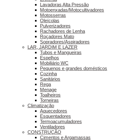
Lavadoras Alta Pressão
Motoenxadas/Motocultivadores
Motosserras
Oleícolas
Pulverizadores
Rachadores de Lenha
Roçadores Mato
Sopradores/Aspiradores
LAR, JARDIM E LAZER
Tubos e Mangueiras
Espelhos
Mobiliário WC
Pequenos e grandes domésticos
Cozinha
Sanitários
Rega
Menage
Toalheiros
Torneiras
Climatização
Aquecedores
Esquentadores
Termoacumuladores
Ventiladores
CONSTRUÇÃO
Cimentos e Argamassas