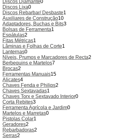
Discos Diamante
0
Discos Lixa
0
Discos Rebarbar/ Desbaste
1
Auxiliares de Construção
10
Adaptadores, Buchas e Bits
3
Bolsas de Ferramenta
1
Espátulas
2
Fitas Métricas
1
Lâminas e Folhas de Corte
1
Lanternas
0
Níveis, Prumos e Marcadores de Recta
2
Berbequins e Martelos
7
Brocas
2
Ferramentas Manuais
15
Alicates
4
Chaves Fenda e Philips
2
Chaves Sextavadas
1
Chaves Torx e Sextavado Interior
0
Corta Rebites
3
Ferramenta Agrícola e Jardim
0
Martelos e Marretas
0
Pistolas Colar
1
Geradores
2
Rebarbadoras
2
Serras
2