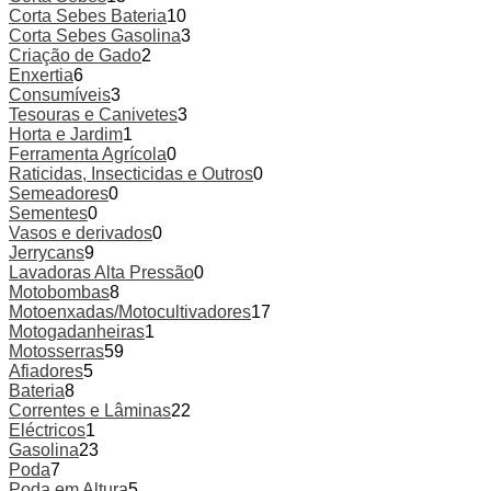
Corta Sebes Bateria
10
Corta Sebes Gasolina
3
Criação de Gado
2
Enxertia
6
Consumíveis
3
Tesouras e Canivetes
3
Horta e Jardim
1
Ferramenta Agrícola
0
Raticidas, Insecticidas e Outros
0
Semeadores
0
Sementes
0
Vasos e derivados
0
Jerrycans
9
Lavadoras Alta Pressão
0
Motobombas
8
Motoenxadas/Motocultivadores
17
Motogadanheiras
1
Motosserras
59
Afiadores
5
Bateria
8
Correntes e Lâminas
22
Eléctricos
1
Gasolina
23
Poda
7
Poda em Altura
5