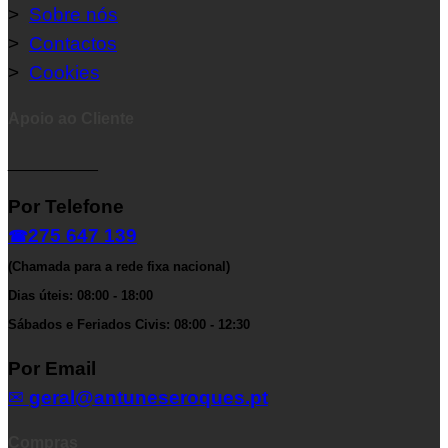
>
Sobre nós
>
Contactos
>
Cookies
Apoio ao Cliente
__________
Por Telefone
275 647 139
☎
(Chamada para a rede fixa nacional)
Dias úteis: 08:00 - 18:00
Sábados e Feriados Civis: 08:00 - 12:30
Por Email
✉
geral@antuneseroques.pt
Compras