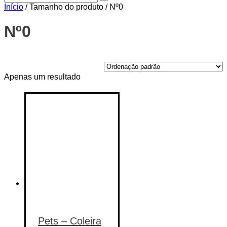
Início
/ Tamanho do produto / Nº0
Nº0
Price filter
Apenas um resultado
On sale
(14)
Text search
Categorias de produto
Categorias de produto
Etiquetas de produto
Etiquetas de produto
Pets – Coleira