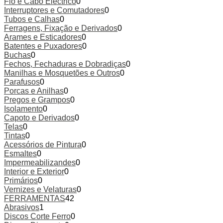
Fio e Cabo Eléctrico
0
Interruptores e Comutadores
0
Tubos e Calhas
0
Ferragens, Fixação e Derivados
0
Arames e Esticadores
0
Batentes e Puxadores
0
Buchas
0
Fechos, Fechaduras e Dobradiças
0
Manilhas e Mosquetões e Outros
0
Parafusos
0
Porcas e Anilhas
0
Pregos e Grampos
0
Isolamento
0
Capoto e Derivados
0
Telas
0
Tintas
0
Acessórios de Pintura
0
Esmaltes
0
Impermeabilizandes
0
Interior e Exterior
0
Primários
0
Vernizes e Velaturas
0
FERRAMENTAS
42
Abrasivos
1
Discos Corte Ferro
0