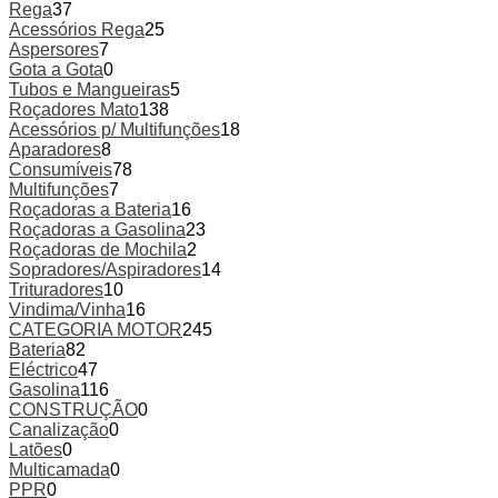
Rega
37
Acessórios Rega
25
Aspersores
7
Gota a Gota
0
Tubos e Mangueiras
5
Roçadores Mato
138
Acessórios p/ Multifunções
18
Aparadores
8
Consumíveis
78
Multifunções
7
Roçadoras a Bateria
16
Roçadoras a Gasolina
23
Roçadoras de Mochila
2
Sopradores/Aspiradores
14
Trituradores
10
Vindima/Vinha
16
CATEGORIA MOTOR
245
Bateria
82
Eléctrico
47
Gasolina
116
CONSTRUÇÃO
0
Canalização
0
Latões
0
Multicamada
0
PPR
0