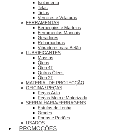
Isolamento
Telas
Tintas
Vernizes e Velaturas
FERRAMENTAS
Berbequins e Martelos
Ferramentas Manuais
Geradores
Rebarbadoras
Vibradores para Betão
LUBRIFICANTES
Massas
Óleos
Óleo 4T
Outros Óleos
Óleo 2T
MATERIAL DE PROTECÇÃO
OFICINA / PEÇAS
Peças Auto
Peças Moto e Motorizada
SERRALHARIA/FERRAGENS
Estufas de Lenha
Grades
Portas e Portões
USADOS
PROMOÇÕES