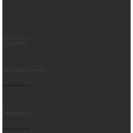
Valinho do Santo, 4
6230-137 Barroca
Onde nos encontra
__________
Informações
__________