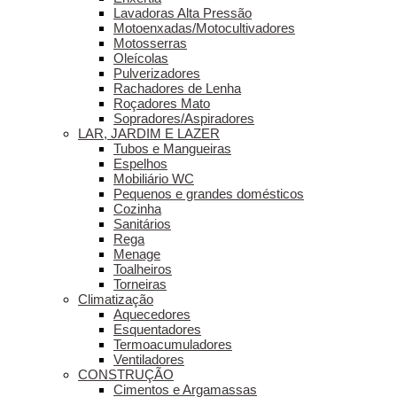
Lavadoras Alta Pressão
Motoenxadas/Motocultivadores
Motosserras
Oleícolas
Pulverizadores
Rachadores de Lenha
Roçadores Mato
Sopradores/Aspiradores
LAR, JARDIM E LAZER
Tubos e Mangueiras
Espelhos
Mobiliário WC
Pequenos e grandes domésticos
Cozinha
Sanitários
Rega
Menage
Toalheiros
Torneiras
Climatização
Aquecedores
Esquentadores
Termoacumuladores
Ventiladores
CONSTRUÇÃO
Cimentos e Argamassas