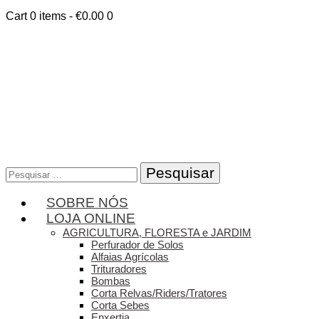
Cart
0 items
-
€0.00
0
Pesquisar
por:
SOBRE NÓS
LOJA ONLINE
AGRICULTURA, FLORESTA e JARDIM
Perfurador de Solos
Alfaias Agrícolas
Trituradores
Bombas
Corta Relvas/Riders/Tratores
Corta Sebes
Enxertia