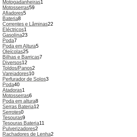
Motogadanheiras
1
Motosserras
59
Afiadores
5
Bateria
8
Correntes e Lâminas
22
Eléctricos
1
Gasolina
23
Poda
7
Poda em Altura
5
Oleícolas
25
Bilhas e Barricas
7
Diversos
12
Toldos/Panos
2
Varejadores
10
Perfurador de Solos
3
Poda
40
Atadoras
1
Motosserras
6
Poda em altura
8
Serras Bateria
12
Serrotes
0
Tesouras
9
Tesouras Bateria
11
Pulverizadores
2
Rachadores de Lenha
2