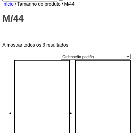
Início
/ Tamanho do produto / M/44
M/44
Price filter
A mostrar todos os 3 resultados
On sale
(14)
Text search
Categorias de produto
Categorias de produto
Etiquetas de produto
Etiquetas de produto