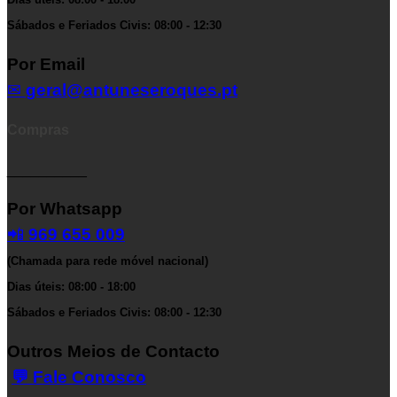
Sábados e Feriados Civis: 08:00 - 12:30
Por Email
✉
geral@antuneseroques.pt
Compras
__________
Por Whatsapp
📲
969 655 009
(Chamada para rede móvel nacional)
Dias úteis: 08:00 - 18:00
Sábados e Feriados Civis: 08:00 - 12:30
Outros Meios de Contacto
💬 Fale Conosco