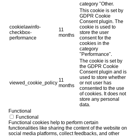
category "Other.
This cookie is set by
GDPR Cookie
Consent plugin. The
cookielawinfo-
cookie is used to
11
checkbox-
store the user
months
performance
consent for the
cookies in the
category
"Performance".
The cookie is set by
the GDPR Cookie
Consent plugin and is
used to store whether
11
viewed_cookie_policy
or not user has
months
consented to the use
of cookies. It does not
store any personal
data.
Functional
Functional
Functional cookies help to perform certain
functionalities like sharing the content of the website on
social media platforms, collect feedbacks, and other