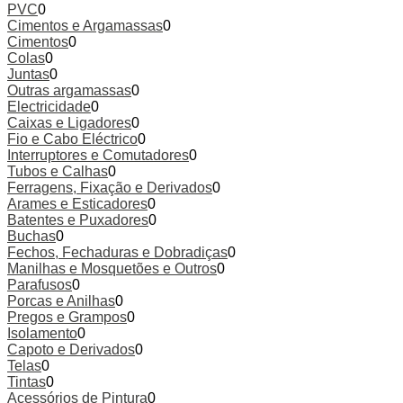
PVC
0
Cimentos e Argamassas
0
Cimentos
0
Colas
0
Juntas
0
Outras argamassas
0
Electricidade
0
Caixas e Ligadores
0
Fio e Cabo Eléctrico
0
Interruptores e Comutadores
0
Tubos e Calhas
0
Ferragens, Fixação e Derivados
0
Arames e Esticadores
0
Batentes e Puxadores
0
Buchas
0
Fechos, Fechaduras e Dobradiças
0
Manilhas e Mosquetões e Outros
0
Parafusos
0
Porcas e Anilhas
0
Pregos e Grampos
0
Isolamento
0
Capoto e Derivados
0
Telas
0
Tintas
0
Acessórios de Pintura
0