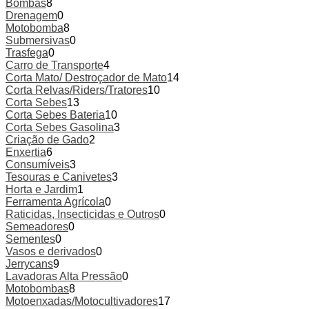
Bombas
8
the
Drenagem
0
product
Motobomba
8
page
Submersivas
0
Trasfega
0
Carro de Transporte
4
Corta Mato/ Destroçador de Mato
14
Corta Relvas/Riders/Tratores
10
Corta Sebes
13
Corta Sebes Bateria
10
Corta Sebes Gasolina
3
Criação de Gado
2
Enxertia
6
Consumíveis
3
Tesouras e Canivetes
3
Horta e Jardim
1
Ferramenta Agrícola
0
Raticidas, Insecticidas e Outros
0
Semeadores
0
Sementes
0
Vasos e derivados
0
Jerrycans
9
Lavadoras Alta Pressão
0
Motobombas
8
Motoenxadas/Motocultivadores
17