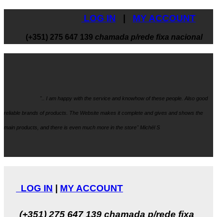
LOG IN
|
MY ACCOUNT
(+351) 275 647 139
chamada p/rede fixa nacional
".. I am happy with the service and knowhow
of these people. Also good
reliable brands of products. The Website makes it
complete and gives and shows the
main products, and there is even much more in the store" Michël S
LOG IN
|
MY ACCOUNT
(+351) 275 647 139
chamada p/rede fixa