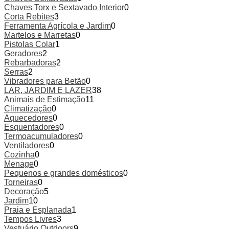
Chaves Torx e Sextavado Interior
0
Corta Rebites
3
Ferramenta Agrícola e Jardim
0
Martelos e Marretas
0
Pistolas Colar
1
Geradores
2
Rebarbadoras
2
Serras
2
Vibradores para Betão
0
LAR, JARDIM E LAZER
38
Animais de Estimação
11
Climatização
0
Aquecedores
0
Esquentadores
0
Termoacumuladores
0
Ventiladores
0
Cozinha
0
Menage
0
Pequenos e grandes domésticos
0
Torneiras
0
Decoração
5
Jardim
10
Praia e Esplanada
1
Tempos Livres
3
Vestuário Outdoors
9