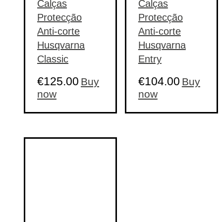
Calças
Calças
Protecção
Protecção
Anti-corte
Anti-corte
Husqvarna
Husqvarna
Classic
Entry
€
125.00
€
104.00
Buy
Buy
This
This
now
now
product
product
has
has
multiple
multiple
variants.
variants.
The
The
options
options
may
may
be
be
chosen
chosen
on
on
the
the
product
product
page
page