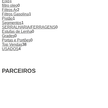
Eixo
1
filtro oleo
0
Filtros Ar
2
Filtros Gasolina
1
Pistão
1
Segmentos
1
SERRALHARIA/FERRAGENS
0
Estufas de Lenha
0
Grades
0
Portas e Portões
0
Top Vendas
38
USADOS
4
PARCEIROS