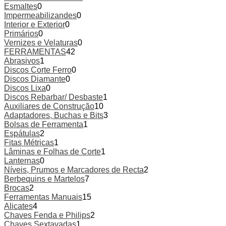
Esmaltes
0
Impermeabilizandes
0
Interior e Exterior
0
Primários
0
Vernizes e Velaturas
0
FERRAMENTAS
42
Abrasivos
1
Discos Corte Ferro
0
Discos Diamante
0
Discos Lixa
0
Discos Rebarbar/ Desbaste
1
Auxiliares de Construção
10
Adaptadores, Buchas e Bits
3
Bolsas de Ferramenta
1
Espátulas
2
Fitas Métricas
1
Lâminas e Folhas de Corte
1
Lanternas
0
Níveis, Prumos e Marcadores de Recta
2
Berbequins e Martelos
7
Brocas
2
Ferramentas Manuais
15
Alicates
4
Chaves Fenda e Philips
2
Chaves Sextavadas
1