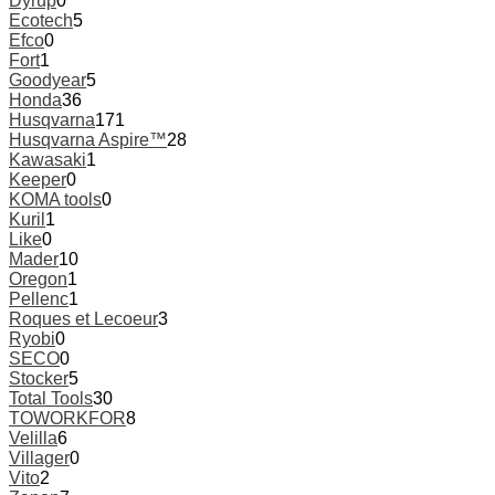
Dyrup
0
Ecotech
5
Efco
0
Fort
1
Goodyear
5
Honda
36
Husqvarna
171
Husqvarna Aspire™
28
Kawasaki
1
Keeper
0
KOMA tools
0
Kuril
1
Like
0
Mader
10
Oregon
1
Pellenc
1
Roques et Lecoeur
3
Ryobi
0
SECO
0
Stocker
5
Total Tools
30
TOWORKFOR
8
Velilla
6
Villager
0
Vito
2