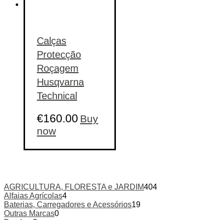
Calças
Protecção
Roçagem
Husqvarna
Technical
€
160.00
Buy
This
now
product
has
multiple
variants.
The
options
AGRICULTURA, FLORESTA e JARDIM
404
may
Alfaias Agrícolas
4
be
Baterias, Carregadores e Acessórios
19
chosen
Outras Marcas
0
on