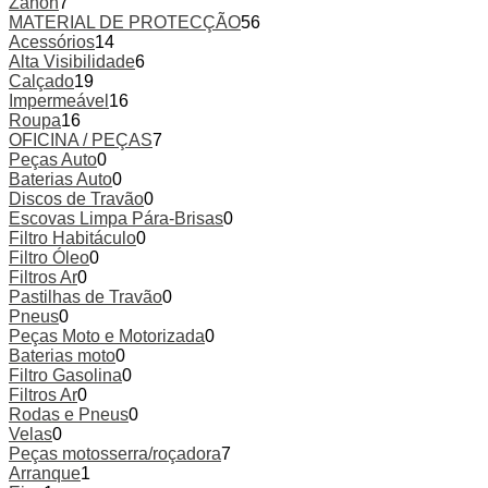
Zanon
7
MATERIAL DE PROTECÇÃO
56
Acessórios
14
Alta Visibilidade
6
Calçado
19
Impermeável
16
Roupa
16
OFICINA / PEÇAS
7
Peças Auto
0
Baterias Auto
0
Discos de Travão
0
Escovas Limpa Pára-Brisas
0
Filtro Habitáculo
0
Filtro Óleo
0
Filtros Ar
0
Pastilhas de Travão
0
Pneus
0
Peças Moto e Motorizada
0
Baterias moto
0
Filtro Gasolina
0
Filtros Ar
0
Rodas e Pneus
0
Velas
0
Peças motosserra/roçadora
7
Arranque
1