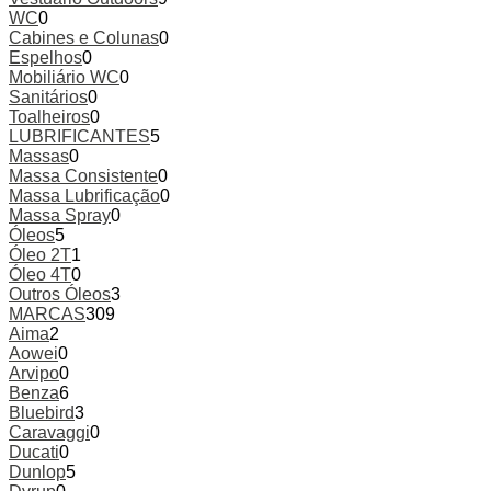
WC
0
Cabines e Colunas
0
Espelhos
0
Mobiliário WC
0
Sanitários
0
Toalheiros
0
LUBRIFICANTES
5
Massas
0
Massa Consistente
0
Massa Lubrificação
0
Massa Spray
0
Óleos
5
Óleo 2T
1
Óleo 4T
0
Outros Óleos
3
MARCAS
309
Aima
2
Aowei
0
Arvipo
0
Benza
6
Bluebird
3
Caravaggi
0
Ducati
0
Dunlop
5