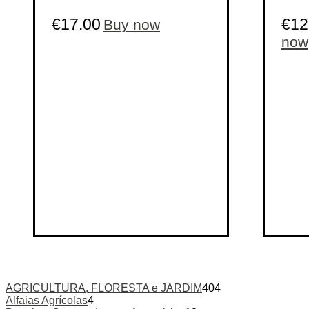
Categorias de produto
€
17.00
€
12
Buy now
Etiquetas de produto
now
Etiquetas de produto
AGRICULTURA, FLORESTA e JARDIM
404
Alfaias Agrícolas
4