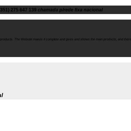
+351) 275 647 139
chamada p/rede fixa nacional
f products. The Website makes it
complete and gives and shows the main products, and there
al