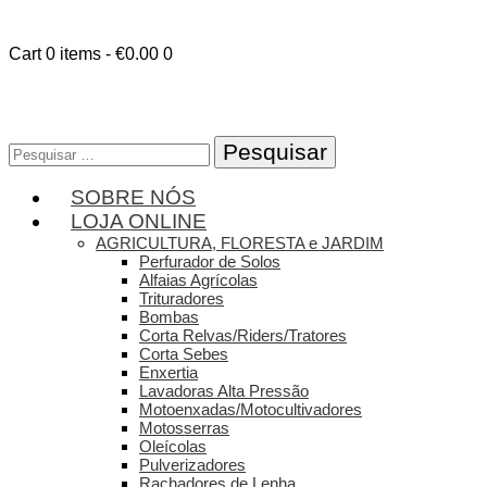
Cart
0 items
-
€0.00
0
Pesquisar
por:
SOBRE NÓS
LOJA ONLINE
AGRICULTURA, FLORESTA e JARDIM
Perfurador de Solos
Alfaias Agrícolas
Trituradores
Bombas
Corta Relvas/Riders/Tratores
Corta Sebes
Enxertia
Lavadoras Alta Pressão
Motoenxadas/Motocultivadores
Motosserras
Oleícolas
Pulverizadores
Rachadores de Lenha