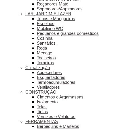
Roçadores Mato
Sopradores/Aspiradores
LAR, JARDIM E LAZER
Tubos e Mangueiras
Espelhos
Mobiliário WC
Pequenos e grandes domésticos
Cozinha
Sanitários
Rega
Menage
Toalheiros
Torneiras
Climatização
Aquecedores
Esquentadores
Termoacumuladores
Ventiladores
CONSTRUÇÃO
Cimentos e Argamassas
Isolamento
Telas
Tintas
Vernizes e Velaturas
FERRAMENTAS
Berbequins e Martelos