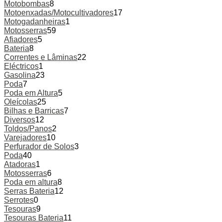
Motobombas
8
Motoenxadas/Motocultivadores
17
Motogadanheiras
1
Motosserras
59
Afiadores
5
Bateria
8
Correntes e Lâminas
22
Eléctricos
1
Gasolina
23
Poda
7
Poda em Altura
5
Oleícolas
25
Bilhas e Barricas
7
Diversos
12
Toldos/Panos
2
Varejadores
10
Perfurador de Solos
3
Poda
40
Atadoras
1
Motosserras
6
Poda em altura
8
Serras Bateria
12
Serrotes
0
Tesouras
9
Tesouras Bateria
11