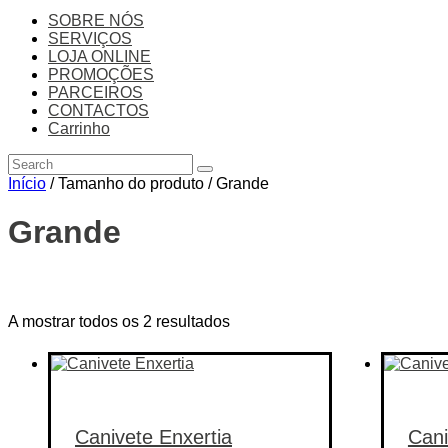
SOBRE NÓS
SERVIÇOS
LOJA ONLINE
PROMOÇÕES
PARCEIROS
CONTACTOS
Carrinho
Início
/ Tamanho do produto / Grande
Grande
Price filter
A mostrar todos os 2 resultados
On sale
(14)
Text search
Categorias de produto
Canivete Enxertia
Cani