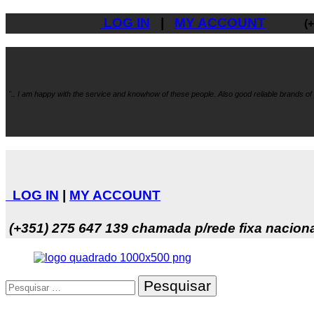
LOG IN
|
MY ACCOUNT
(
".. I am happy with the service and knowhow
of these people. Also good reliable brands o
LOG IN
|
MY ACCOUNT
(+351) 275 647 139
chamada p/rede fixa nacion
Pesquisar
por: