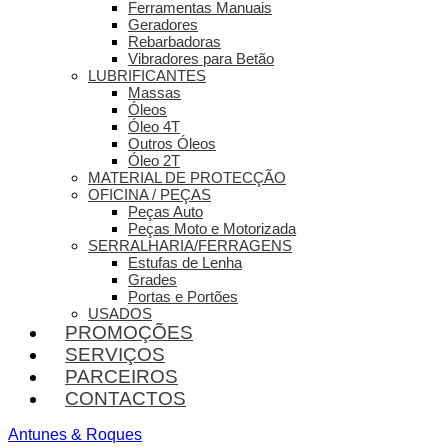
Ferramentas Manuais
Geradores
Rebarbadoras
Vibradores para Betão
LUBRIFICANTES
Massas
Óleos
Óleo 4T
Outros Óleos
Óleo 2T
MATERIAL DE PROTECÇÃO
OFICINA / PEÇAS
Peças Auto
Peças Moto e Motorizada
SERRALHARIA/FERRAGENS
Estufas de Lenha
Grades
Portas e Portões
USADOS
PROMOÇÕES
SERVIÇOS
PARCEIROS
CONTACTOS
Antunes & Roques