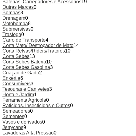
Baterias, Carregadores e Acessórios
19
Outras Marcas
0
Bombas
8
Drenagem
0
Motobomba
8
Submersivas
0
Trasfega
0
Carro de Transporte
4
Corta Mato/ Destroçador de Mato
14
Corta Relvas/Riders/Tratores
10
Corta Sebes
13
Corta Sebes Bateria
10
Corta Sebes Gasolina
3
Criação de Gado
2
Enxertia
6
Consumíveis
3
Tesouras e Canivetes
3
Horta e Jardim
1
Ferramenta Agrícola
0
Raticidas, Insecticidas e Outros
0
Semeadores
0
Sementes
0
Vasos e derivados
0
Jerrycans
9
Lavadoras Alta Pressão
0