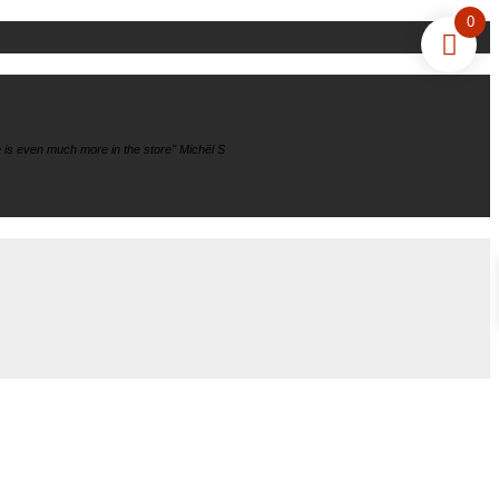
0
 is even much more in the store" Michël S