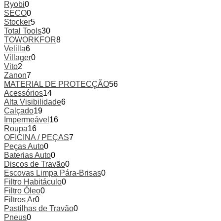
Ryobi
0
SECO
0
Stocker
5
Total Tools
30
TOWORKFOR
8
Velilla
6
Villager
0
Vito
2
Zanon
7
MATERIAL DE PROTECÇÃO
56
Acessórios
14
Alta Visibilidade
6
Calçado
19
Impermeável
16
Roupa
16
OFICINA / PEÇAS
7
Peças Auto
0
Baterias Auto
0
Discos de Travão
0
Escovas Limpa Pára-Brisas
0
Filtro Habitáculo
0
Filtro Óleo
0
Filtros Ar
0
Pastilhas de Travão
0
Pneus
0