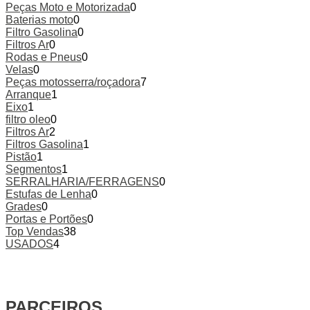
Peças Moto e Motorizada
0
Baterias moto
0
Filtro Gasolina
0
Filtros Ar
0
Rodas e Pneus
0
Velas
0
Peças motosserra/roçadora
7
Arranque
1
Eixo
1
filtro oleo
0
Filtros Ar
2
Filtros Gasolina
1
Pistão
1
Segmentos
1
SERRALHARIA/FERRAGENS
0
Estufas de Lenha
0
Grades
0
Portas e Portões
0
Top Vendas
38
USADOS
4
PARCEIROS