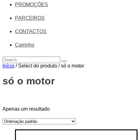
PROMOÇÕES
PARCEIROS
CONTACTOS
Carrinho
Início
/ Select do produto / só o motor
só o motor
Price filter
Apenas um resultado
On sale
(14)
Text search
Categorias de produto