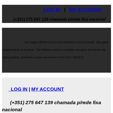
LOG IN
|
MY ACCOUNT
(+351) 275 647 139
chamada p/rede fixa nacional
".. I am happy with the service and knowhow
of these people. Also good
reliable brands of products. The Website makes it
complete and gives and shows the
main products, and there is even much more in the store" Michël S
LOG IN
|
MY ACCOUNT
(+351) 275 647 139
chamada p/rede fixa
nacional