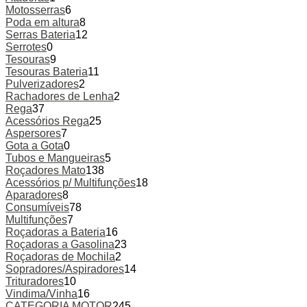
Motosserras
6
Poda em altura
8
Serras Bateria
12
Serrotes
0
Tesouras
9
Tesouras Bateria
11
Pulverizadores
2
Rachadores de Lenha
2
Rega
37
Acessórios Rega
25
Aspersores
7
Gota a Gota
0
Tubos e Mangueiras
5
Roçadores Mato
138
Acessórios p/ Multifunções
18
Aparadores
8
Consumíveis
78
Multifunções
7
Roçadoras a Bateria
16
Roçadoras a Gasolina
23
Roçadoras de Mochila
2
Sopradores/Aspiradores
14
Trituradores
10
Vindima/Vinha
16
CATEGORIA MOTOR
245