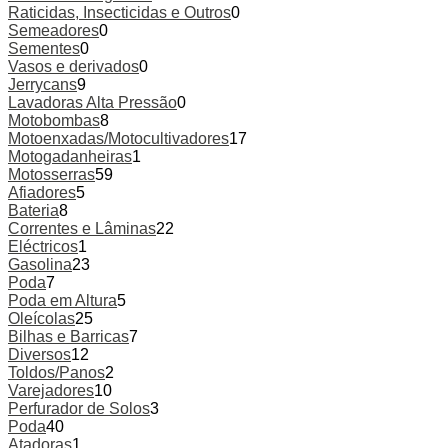
Raticidas, Insecticidas e Outros
0
Semeadores
0
Sementes
0
Vasos e derivados
0
Jerrycans
9
Lavadoras Alta Pressão
0
Motobombas
8
Motoenxadas/Motocultivadores
17
Motogadanheiras
1
Motosserras
59
Afiadores
5
Bateria
8
Correntes e Lâminas
22
Eléctricos
1
Gasolina
23
Poda
7
Poda em Altura
5
Oleícolas
25
Bilhas e Barricas
7
Diversos
12
Toldos/Panos
2
Varejadores
10
Perfurador de Solos
3
Poda
40
Atadoras
1