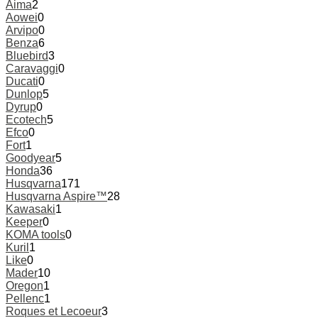
Aima
2
Aowei
0
Arvipo
0
Benza
6
Bluebird
3
Caravaggi
0
Ducati
0
Dunlop
5
Dyrup
0
Ecotech
5
Efco
0
Fort
1
Goodyear
5
Honda
36
Husqvarna
171
Husqvarna Aspire™
28
Kawasaki
1
Keeper
0
KOMA tools
0
Kuril
1
Like
0
Mader
10
Oregon
1
Pellenc
1
Roques et Lecoeur
3