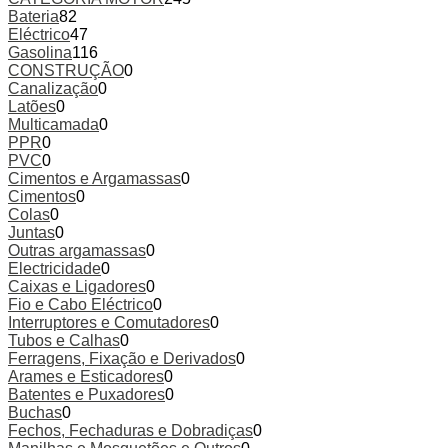
Bateria
82
Eléctrico
47
Gasolina
116
CONSTRUÇÃO
0
Canalização
0
Latões
0
Multicamada
0
PPR
0
PVC
0
Cimentos e Argamassas
0
Cimentos
0
Colas
0
Juntas
0
Outras argamassas
0
Electricidade
0
Caixas e Ligadores
0
Fio e Cabo Eléctrico
0
Interruptores e Comutadores
0
Tubos e Calhas
0
Ferragens, Fixação e Derivados
0
Arames e Esticadores
0
Batentes e Puxadores
0
Buchas
0
Fechos, Fechaduras e Dobradiças
0