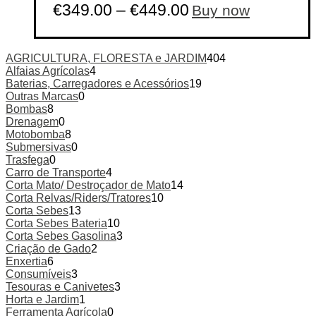
This
€
349.00
–
€
449.00
Buy now
product
has
multiple
variants.
AGRICULTURA, FLORESTA e JARDIM
404
The
Alfaias Agrícolas
4
options
Baterias, Carregadores e Acessórios
19
may
Outras Marcas
0
be
Bombas
8
chosen
Drenagem
0
on
Motobomba
8
the
Submersivas
0
product
Trasfega
0
page
Carro de Transporte
4
Corta Mato/ Destroçador de Mato
14
Corta Relvas/Riders/Tratores
10
Corta Sebes
13
Corta Sebes Bateria
10
Corta Sebes Gasolina
3
Criação de Gado
2
Enxertia
6
Consumíveis
3
Tesouras e Canivetes
3
Horta e Jardim
1
Ferramenta Agrícola
0