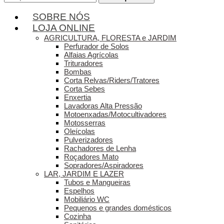
por:
SOBRE NÓS
LOJA ONLINE
AGRICULTURA, FLORESTA e JARDIM
Perfurador de Solos
Alfaias Agrícolas
Trituradores
Bombas
Corta Relvas/Riders/Tratores
Corta Sebes
Enxertia
Lavadoras Alta Pressão
Motoenxadas/Motocultivadores
Motosserras
Oleícolas
Pulverizadores
Rachadores de Lenha
Roçadores Mato
Sopradores/Aspiradores
LAR, JARDIM E LAZER
Tubos e Mangueiras
Espelhos
Mobiliário WC
Pequenos e grandes domésticos
Cozinha