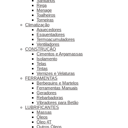
Sanitários
Rega
Menage
Toalheiros
Torneiras
Climatização
Aquecedores
Esquentadores
Termoacumuladores
Ventiladores
CONSTRUÇÃO
Cimentos e Argamassas
Isolamento
Telas
Tintas
Vernizes e Velaturas
FERRAMENTAS
Berbequins e Martelos
Ferramentas Manuais
Geradores
Rebarbadoras
Vibradores para Betão
LUBRIFICANTES
Massas
Óleos
Óleo 4T
Outros Óleos