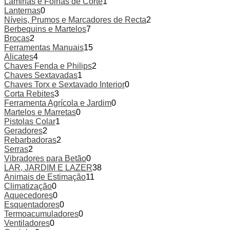
Lâminas e Folhas de Corte
1
Lanternas
0
Níveis, Prumos e Marcadores de Recta
2
Berbequins e Martelos
7
Brocas
2
Ferramentas Manuais
15
Alicates
4
Chaves Fenda e Philips
2
Chaves Sextavadas
1
Chaves Torx e Sextavado Interior
0
Corta Rebites
3
Ferramenta Agrícola e Jardim
0
Martelos e Marretas
0
Pistolas Colar
1
Geradores
2
Rebarbadoras
2
Serras
2
Vibradores para Betão
0
LAR, JARDIM E LAZER
38
Animais de Estimação
11
Climatização
0
Aquecedores
0
Esquentadores
0
Termoacumuladores
0
Ventiladores
0