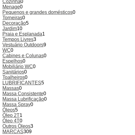
Cozinha
0
Menage
0
Pequenos e grandes domésticos
0
Torneiras
0
Decoração
5
Jardim
10
Praia e Esplanada
1
Tempos Livres
3
Vestuário Outdoors
9
WC
0
Cabines e Colunas
0
Espelhos
0
Mobiliário WC
0
Sanitários
0
Toalheiros
0
LUBRIFICANTES
5
Massas
0
Massa Consistente
0
Massa Lubrificação
0
Massa Spray
0
Óleos
5
Óleo 2T
1
Óleo 4T
0
Outros Óleos
3
MARCAS
309