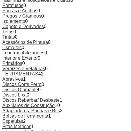
Manilhas e Mosquetões e Outros
0
Parafusos
0
Porcas e Anilhas
0
Pregos e Grampos
0
Isolamento
0
Capoto e Derivados
0
Telas
0
Tintas
0
Acessórios de Pintura
0
Esmaltes
0
Impermeabilizandes
0
Interior e Exterior
0
Primários
0
Vernizes e Velaturas
0
FERRAMENTAS
42
Abrasivos
1
Discos Corte Ferro
0
Discos Diamante
0
Discos Lixa
0
Discos Rebarbar/ Desbaste
1
Auxiliares de Construção
10
Adaptadores, Buchas e Bits
3
Bolsas de Ferramenta
1
Espátulas
2
Fitas Métricas
1