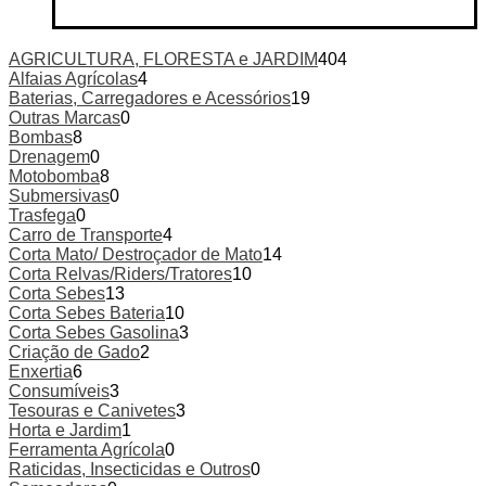
has
multiple
variants
AGRICULTURA, FLORESTA e JARDIM
404
The
Alfaias Agrícolas
4
options
Baterias, Carregadores e Acessórios
19
may
Outras Marcas
0
be
Bombas
8
chosen
Drenagem
0
on
Motobomba
8
the
Submersivas
0
product
Trasfega
0
page
Carro de Transporte
4
Corta Mato/ Destroçador de Mato
14
Corta Relvas/Riders/Tratores
10
Corta Sebes
13
Corta Sebes Bateria
10
Corta Sebes Gasolina
3
Criação de Gado
2
Enxertia
6
Consumíveis
3
Tesouras e Canivetes
3
Horta e Jardim
1
Ferramenta Agrícola
0
Raticidas, Insecticidas e Outros
0