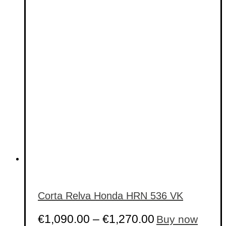
Categorias de produto
Etiquetas de produto
Etiquetas de produto
Corta Relva Honda HRN 536 VK
This
€
1,090.00
–
€
1,270.00
Buy now
product