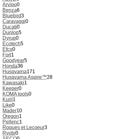
Arvipo
0
Benza
6
Bluebird
3
Caravaggi
0
Ducati
0
Dunlop
5
Dyrup
0
Ecotech
5
Efco
0
Fort
1
Goodyear
5
Honda
36
Husqvarna
171
Husqvarna Aspire™
28
Kawasaki
1
Keeper
0
KOMA tools
0
Kuril
1
Like
0
Mader
10
Oregon
1
Pellenc
1
Roques et Lecoeur
3
Ryobi
0
SECO
0