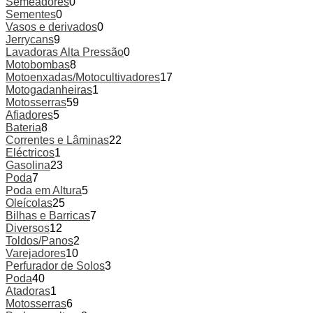
Semeadores
0
Sementes
0
Vasos e derivados
0
Jerrycans
9
Lavadoras Alta Pressão
0
Motobombas
8
Motoenxadas/Motocultivadores
17
Motogadanheiras
1
Motosserras
59
Afiadores
5
Bateria
8
Correntes e Lâminas
22
Eléctricos
1
Gasolina
23
Poda
7
Poda em Altura
5
Oleícolas
25
Bilhas e Barricas
7
Diversos
12
Toldos/Panos
2
Varejadores
10
Perfurador de Solos
3
Poda
40
Atadoras
1
Motosserras
6