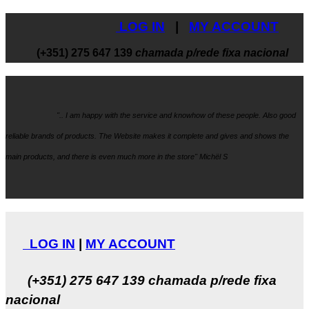
LOG IN
|
MY ACCOUNT
(+351) 275 647 139
chamada p/rede fixa nacional
".. I am happy with the service and knowhow
of these people. Also good
reliable brands of products. The Website makes it
complete and gives and shows the
main products, and there is even much more in the store" Michël S
LOG IN
|
MY ACCOUNT
(+351) 275 647 139
chamada p/rede fixa
nacional