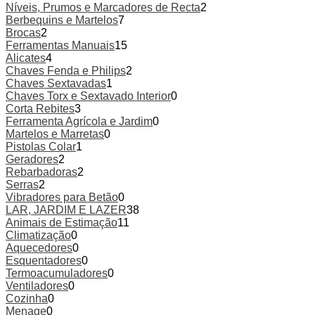
Níveis, Prumos e Marcadores de Recta
2
Berbequins e Martelos
7
Brocas
2
Ferramentas Manuais
15
Alicates
4
Chaves Fenda e Philips
2
Chaves Sextavadas
1
Chaves Torx e Sextavado Interior
0
Corta Rebites
3
Ferramenta Agrícola e Jardim
0
Martelos e Marretas
0
Pistolas Colar
1
Geradores
2
Rebarbadoras
2
Serras
2
Vibradores para Betão
0
LAR, JARDIM E LAZER
38
Animais de Estimação
11
Climatização
0
Aquecedores
0
Esquentadores
0
Termoacumuladores
0
Ventiladores
0
Cozinha
0
Menage
0