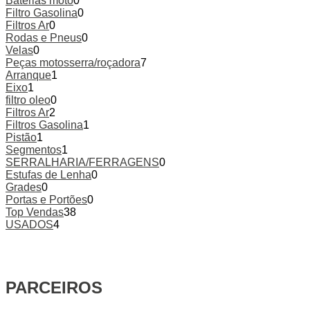
Baterias moto
0
Filtro Gasolina
0
Filtros Ar
0
Rodas e Pneus
0
Velas
0
Peças motosserra/roçadora
7
Arranque
1
Eixo
1
filtro oleo
0
Filtros Ar
2
Filtros Gasolina
1
Pistão
1
Segmentos
1
SERRALHARIA/FERRAGENS
0
Estufas de Lenha
0
Grades
0
Portas e Portões
0
Top Vendas
38
USADOS
4
PARCEIROS