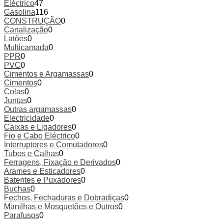
Eléctrico
47
Gasolina
116
CONSTRUÇÃO
0
Canalização
0
Latões
0
Multicamada
0
PPR
0
PVC
0
Cimentos e Argamassas
0
Cimentos
0
Colas
0
Juntas
0
Outras argamassas
0
Electricidade
0
Caixas e Ligadores
0
Fio e Cabo Eléctrico
0
Interruptores e Comutadores
0
Tubos e Calhas
0
Ferragens, Fixação e Derivados
0
Arames e Esticadores
0
Batentes e Puxadores
0
Buchas
0
Fechos, Fechaduras e Dobradiças
0
Manilhas e Mosquetões e Outros
0
Parafusos
0