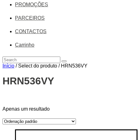
PROMOÇÕES
PARCEIROS
CONTACTOS
Carrinho
Início
/ Select do produto / HRN536VY
HRN536VY
Price filter
Apenas um resultado
On sale
(14)
Text search
Categorias de produto