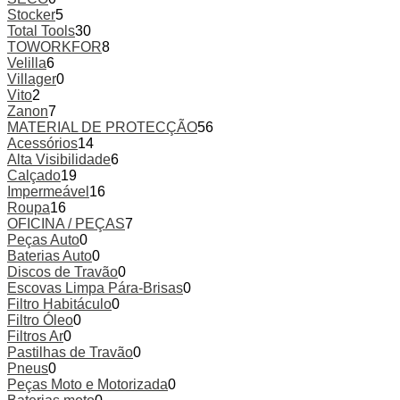
Stocker
5
Total Tools
30
TOWORKFOR
8
Velilla
6
Villager
0
Vito
2
Zanon
7
MATERIAL DE PROTECÇÃO
56
Acessórios
14
Alta Visibilidade
6
Calçado
19
Impermeável
16
Roupa
16
OFICINA / PEÇAS
7
Peças Auto
0
Baterias Auto
0
Discos de Travão
0
Escovas Limpa Pára-Brisas
0
Filtro Habitáculo
0
Filtro Óleo
0
Filtros Ar
0
Pastilhas de Travão
0
Pneus
0
Peças Moto e Motorizada
0