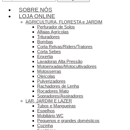
por:
SOBRE NÓS
LOJA ONLINE
AGRICULTURA, FLORESTA e JARDIM
Perfurador de Solos
Alfaias Agrícolas
Trituradores
Bombas
Corta Relvas/Riders/Tratores
Corta Sebes
Enxertia
Lavadoras Alta Pressão
Motoenxadas/Motocultivadores
Motosserras
Oleícolas
Pulverizadores
Rachadores de Lenha
Roçadores Mato
Sopradores/Aspiradores
LAR, JARDIM E LAZER
Tubos e Mangueiras
Espelhos
Mobiliário WC
Pequenos e grandes domésticos
Cozinha