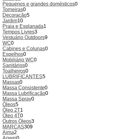
Pequenos e grandes domésticos
0
Torneiras
0
Decoração
5
Jardim
10
Praia e Esplanada
1
Tempos Livres
3
Vestuário Outdoors
9
WC
0
Cabines e Colunas
0
Espelhos
0
Mobiliário WC
0
Sanitários
0
Toalheiros
0
LUBRIFICANTES
5
Massas
0
Massa Consistente
0
Massa Lubrificação
0
Massa Spray
0
Óleos
5
Óleo 2T
1
Óleo 4T
0
Outros Óleos
3
MARCAS
309
Aima
2
Aowei
0