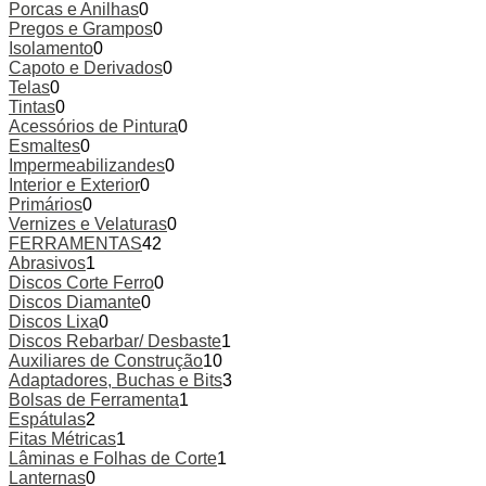
Porcas e Anilhas
0
Pregos e Grampos
0
Isolamento
0
Capoto e Derivados
0
Telas
0
Tintas
0
Acessórios de Pintura
0
Esmaltes
0
Impermeabilizandes
0
Interior e Exterior
0
Primários
0
Vernizes e Velaturas
0
FERRAMENTAS
42
Abrasivos
1
Discos Corte Ferro
0
Discos Diamante
0
Discos Lixa
0
Discos Rebarbar/ Desbaste
1
Auxiliares de Construção
10
Adaptadores, Buchas e Bits
3
Bolsas de Ferramenta
1
Espátulas
2
Fitas Métricas
1
Lâminas e Folhas de Corte
1
Lanternas
0