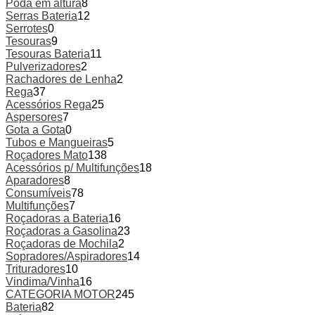
Poda em altura
8
Serras Bateria
12
Serrotes
0
Tesouras
9
Tesouras Bateria
11
Pulverizadores
2
Rachadores de Lenha
2
Rega
37
Acessórios Rega
25
Aspersores
7
Gota a Gota
0
Tubos e Mangueiras
5
Roçadores Mato
138
Acessórios p/ Multifunções
18
Aparadores
8
Consumíveis
78
Multifunções
7
Roçadoras a Bateria
16
Roçadoras a Gasolina
23
Roçadoras de Mochila
2
Sopradores/Aspiradores
14
Trituradores
10
Vindima/Vinha
16
CATEGORIA MOTOR
245
Bateria
82