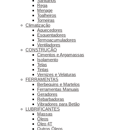
Sanitários
Rega
Menage
Toalheiros
Torneiras
Climatização
Aquecedores
Esquentadores
Termoacumuladores
Ventiladores
CONSTRUÇÃO
Cimentos e Argamassas
Isolamento
Telas
Tintas
Vernizes e Velaturas
FERRAMENTAS
Berbequins e Martelos
Ferramentas Manuais
Geradores
Rebarbadoras
Vibradores para Betão
LUBRIFICANTES
Massas
Óleos
Óleo 4T
Outros Óleos