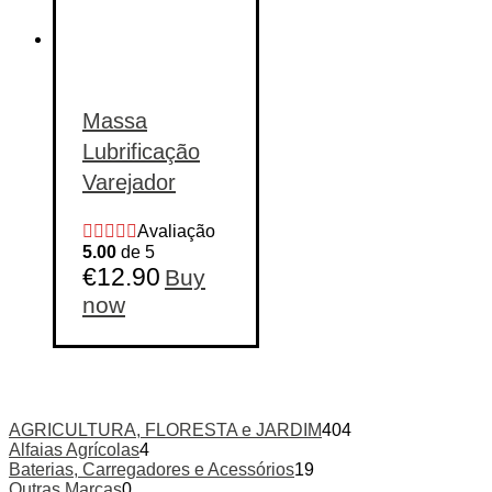
Massa
Lubrificação
Varejador
Avaliação
5.00
de 5
€
12.90
Buy
now
AGRICULTURA, FLORESTA e JARDIM
404
Alfaias Agrícolas
4
Baterias, Carregadores e Acessórios
19
Outras Marcas
0