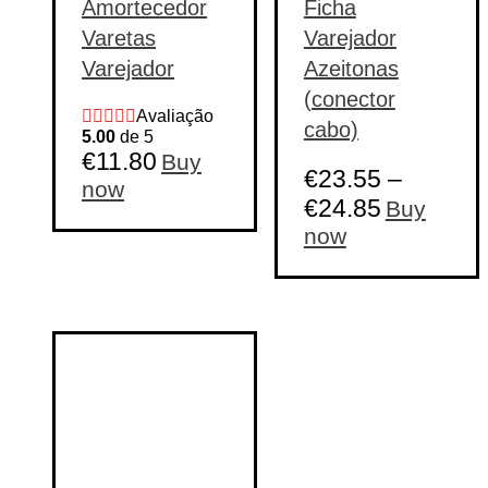
Amortecedor
Ficha
Varetas
Varejador
Varejador
Azeitonas
(conector
Avaliação
cabo)
5.00
de 5
€
11.80
Buy
€
23.55
–
now
€
24.85
Buy
This
now
product
has
multiple
variants.
The
options
may
be
chosen
on
the
product
page