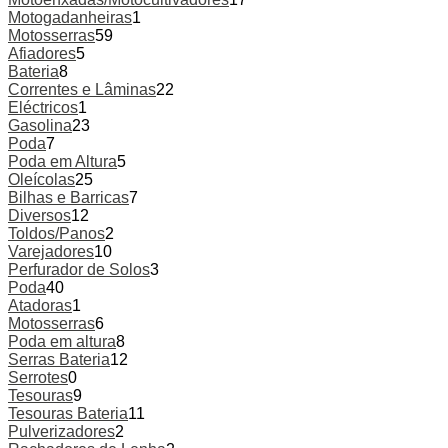
Motogadanheiras
1
Motosserras
59
Afiadores
5
Bateria
8
Correntes e Lâminas
22
Eléctricos
1
Gasolina
23
Poda
7
Poda em Altura
5
Oleícolas
25
Bilhas e Barricas
7
Diversos
12
Toldos/Panos
2
Varejadores
10
Perfurador de Solos
3
Poda
40
Atadoras
1
Motosserras
6
Poda em altura
8
Serras Bateria
12
Serrotes
0
Tesouras
9
Tesouras Bateria
11
Pulverizadores
2