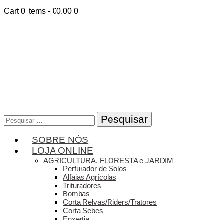
Cart
0 items
-
€0.00
0
Pesquisar
por:
SOBRE NÓS
LOJA ONLINE
AGRICULTURA, FLORESTA e JARDIM
Perfurador de Solos
Alfaias Agrícolas
Trituradores
Bombas
Corta Relvas/Riders/Tratores
Corta Sebes
Enxertia