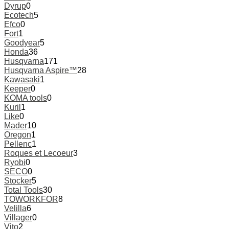
Dyrup
0
Ecotech
5
Efco
0
Fort
1
Goodyear
5
Honda
36
Husqvarna
171
Husqvarna Aspire™
28
Kawasaki
1
Keeper
0
KOMA tools
0
Kuril
1
Like
0
Mader
10
Oregon
1
Pellenc
1
Roques et Lecoeur
3
Ryobi
0
SECO
0
Stocker
5
Total Tools
30
TOWORKFOR
8
Velilla
6
Villager
0
Vito
2