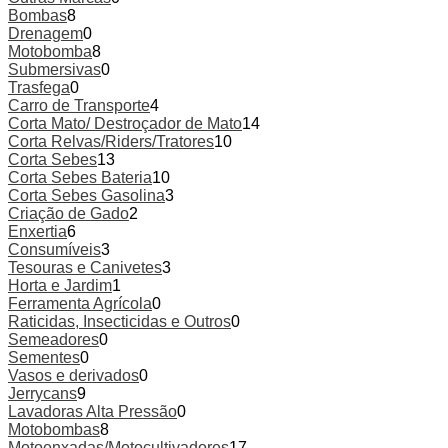
Bombas
8
Drenagem
0
Motobomba
8
Submersivas
0
Trasfega
0
Carro de Transporte
4
Corta Mato/ Destroçador de Mato
14
Corta Relvas/Riders/Tratores
10
Corta Sebes
13
Corta Sebes Bateria
10
Corta Sebes Gasolina
3
Criação de Gado
2
Enxertia
6
Consumíveis
3
Tesouras e Canivetes
3
Horta e Jardim
1
Ferramenta Agrícola
0
Raticidas, Insecticidas e Outros
0
Semeadores
0
Sementes
0
Vasos e derivados
0
Jerrycans
9
Lavadoras Alta Pressão
0
Motobombas
8
Motoenxadas/Motocultivadores
17