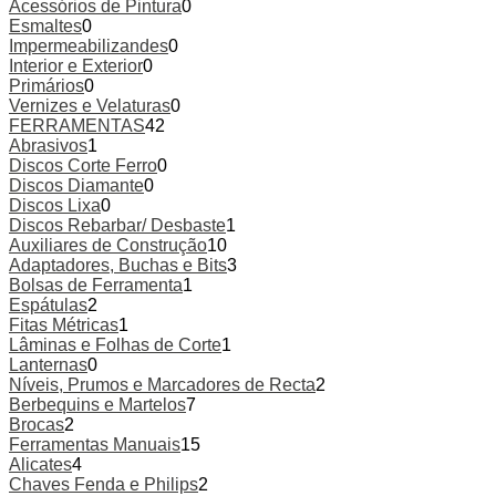
Acessórios de Pintura
0
Esmaltes
0
Impermeabilizandes
0
Interior e Exterior
0
Primários
0
Vernizes e Velaturas
0
FERRAMENTAS
42
Abrasivos
1
Discos Corte Ferro
0
Discos Diamante
0
Discos Lixa
0
Discos Rebarbar/ Desbaste
1
Auxiliares de Construção
10
Adaptadores, Buchas e Bits
3
Bolsas de Ferramenta
1
Espátulas
2
Fitas Métricas
1
Lâminas e Folhas de Corte
1
Lanternas
0
Níveis, Prumos e Marcadores de Recta
2
Berbequins e Martelos
7
Brocas
2
Ferramentas Manuais
15
Alicates
4
Chaves Fenda e Philips
2