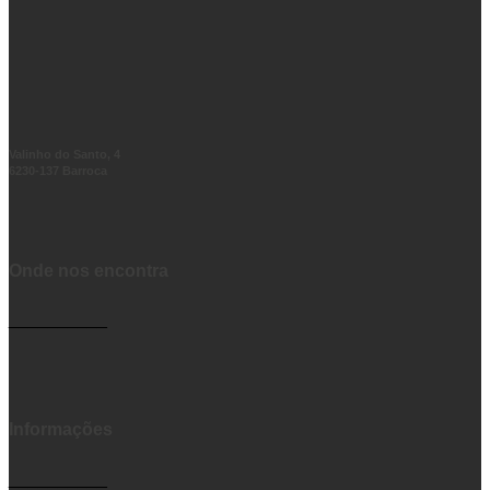
Valinho do Santo, 4
6230-137 Barroca
Onde nos encontra
__________
Informações
__________