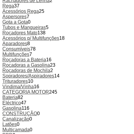
Rachadores de Lenha
2
Rega
37
Acessórios Rega
25
Aspersores
7
Gota a Gota
0
Tubos e Mangueiras
5
Roçadores Mato
138
Acessórios p/ Multifunções
18
Aparadores
8
Consumíveis
78
Multifunções
7
Roçadoras a Bateria
16
Roçadoras a Gasolina
23
Roçadoras de Mochila
2
Sopradores/Aspiradores
14
Trituradores
10
Vindima/Vinha
16
CATEGORIA MOTOR
245
Bateria
82
Eléctrico
47
Gasolina
116
CONSTRUÇÃO
0
Canalização
0
Latões
0
Multicamada
0