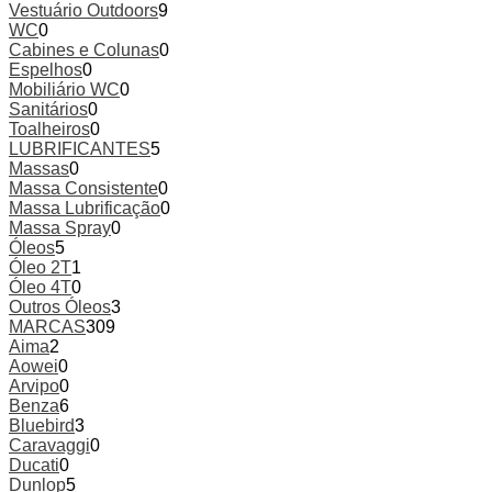
Vestuário Outdoors
9
WC
0
Cabines e Colunas
0
Espelhos
0
Mobiliário WC
0
Sanitários
0
Toalheiros
0
LUBRIFICANTES
5
Massas
0
Massa Consistente
0
Massa Lubrificação
0
Massa Spray
0
Óleos
5
Óleo 2T
1
Óleo 4T
0
Outros Óleos
3
MARCAS
309
Aima
2
Aowei
0
Arvipo
0
Benza
6
Bluebird
3
Caravaggi
0
Ducati
0
Dunlop
5