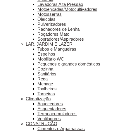
Lavadoras Alta Pressão
Motoenxadas/Motocultivadores
Motosserras
Oleícolas
Pulverizadores
Rachadores de Lenha
Roçadores Mato
Sopradores/Aspiradores
LAR, JARDIM E LAZER
Tubos e Mangueiras
Espelhos
Mobiliário WC
Pequenos e grandes domésticos
Cozinha
Sanitários
Rega
Menage
Toalheiros
Torneiras
Climatização
Aquecedores
Esquentadores
Termoacumuladores
Ventiladores
CONSTRUÇÃO
Cimentos e Argamassas