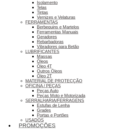
Isolamento
Telas
Tintas
Vernizes e Velaturas
FERRAMENTAS
Berbequins e Martelos
Ferramentas Manuais
Geradores
Rebarbadoras
Vibradores para Betão
LUBRIFICANTES
Massas
Óleos
Óleo 4T
Outros Óleos
Óleo 2T
MATERIAL DE PROTECÇÃO
OFICINA / PEÇAS
Peças Auto
Peças Moto e Motorizada
SERRALHARIA/FERRAGENS
Estufas de Lenha
Grades
Portas e Portões
USADOS
PROMOÇÕES