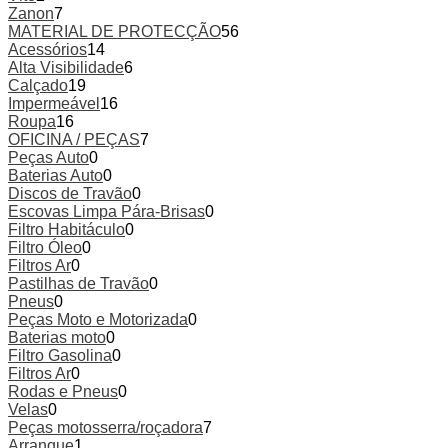
Zanon
7
MATERIAL DE PROTECÇÃO
56
Acessórios
14
Alta Visibilidade
6
Calçado
19
Impermeável
16
Roupa
16
OFICINA / PEÇAS
7
Peças Auto
0
Baterias Auto
0
Discos de Travão
0
Escovas Limpa Pára-Brisas
0
Filtro Habitáculo
0
Filtro Óleo
0
Filtros Ar
0
Pastilhas de Travão
0
Pneus
0
Peças Moto e Motorizada
0
Baterias moto
0
Filtro Gasolina
0
Filtros Ar
0
Rodas e Pneus
0
Velas
0
Peças motosserra/roçadora
7
Arranque
1