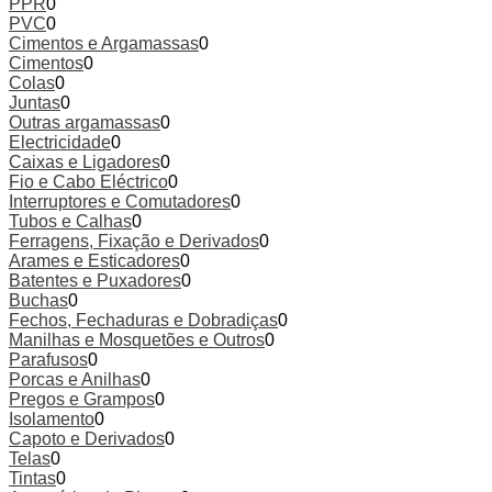
PPR
0
PVC
0
Cimentos e Argamassas
0
Cimentos
0
Colas
0
Juntas
0
Outras argamassas
0
Electricidade
0
Caixas e Ligadores
0
Fio e Cabo Eléctrico
0
Interruptores e Comutadores
0
Tubos e Calhas
0
Ferragens, Fixação e Derivados
0
Arames e Esticadores
0
Batentes e Puxadores
0
Buchas
0
Fechos, Fechaduras e Dobradiças
0
Manilhas e Mosquetões e Outros
0
Parafusos
0
Porcas e Anilhas
0
Pregos e Grampos
0
Isolamento
0
Capoto e Derivados
0
Telas
0
Tintas
0