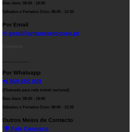
Dias úteis: 08:00 - 18:00
Sábados e Feriados Civis: 08:00 - 12:30
Por Email
✉
geral@antuneseroques.pt
Compras
__________
Por Whatsapp
📲
969 655 009
(Chamada para rede móvel nacional)
Dias úteis: 08:00 - 18:00
Sábados e Feriados Civis: 08:00 - 12:30
Outros Meios de Contacto
💬 Fale Conosco