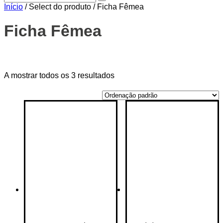
Início
/ Select do produto / Ficha Fêmea
Ficha Fêmea
Price filter
A mostrar todos os 3 resultados
On sale
(14)
Text search
Categorias de produto
Categorias de produto
Etiquetas de produto
Etiquetas de produto