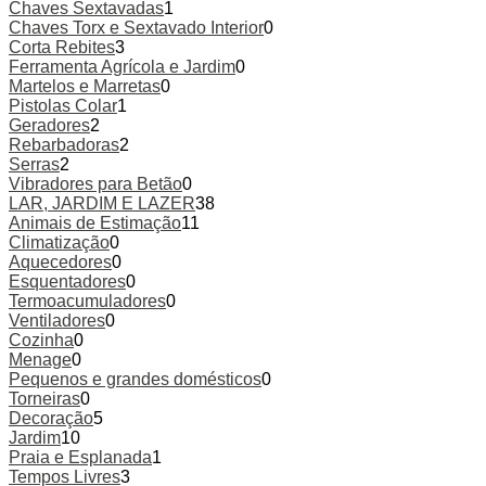
Chaves Sextavadas
1
Chaves Torx e Sextavado Interior
0
Corta Rebites
3
Ferramenta Agrícola e Jardim
0
Martelos e Marretas
0
Pistolas Colar
1
Geradores
2
Rebarbadoras
2
Serras
2
Vibradores para Betão
0
LAR, JARDIM E LAZER
38
Animais de Estimação
11
Climatização
0
Aquecedores
0
Esquentadores
0
Termoacumuladores
0
Ventiladores
0
Cozinha
0
Menage
0
Pequenos e grandes domésticos
0
Torneiras
0
Decoração
5
Jardim
10
Praia e Esplanada
1
Tempos Livres
3