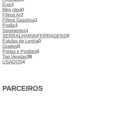
Eixo
1
filtro oleo
0
Filtros Ar
2
Filtros Gasolina
1
Pistão
1
Segmentos
1
SERRALHARIA/FERRAGENS
0
Estufas de Lenha
0
Grades
0
Portas e Portões
0
Top Vendas
38
USADOS
4
PARCEIROS