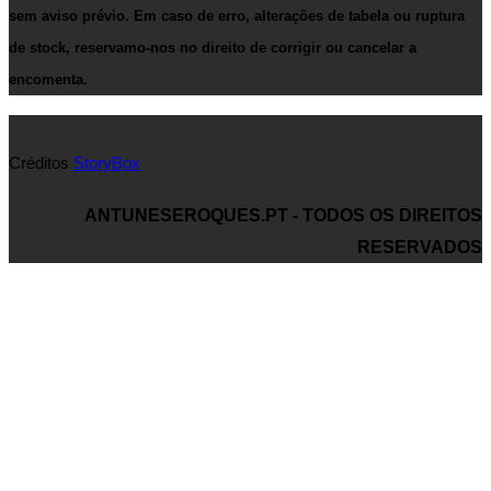
sem aviso prévio. Em caso de erro, alterações de tabela ou ruptura
de stock, reservamo-nos no direito de corrigir ou cancelar a
encomenta.
Créditos
StoryBox
ANTUNESEROQUES.PT - TODOS OS DIREITOS
RESERVADOS