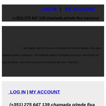
LOG IN
|
MY ACCOUNT
(+351) 275 647 139
chamada p/rede fixa nacional
".. I am happy with the service and knowhow
of these people. Also good
reliable brands of products. The Website makes it
complete and gives and shows the
main products, and there is even much more in the store" Michël S
LOG IN
|
MY ACCOUNT
(+351) 275 647 139
chamada p/rede fixa