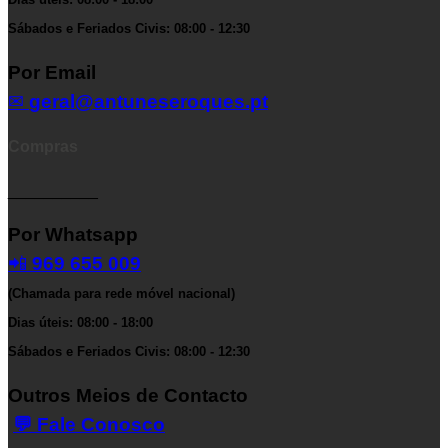
Sábados e Feriados Civis: 08:00 - 12:30
Por Email
✉
geral@antuneseroques.pt
Compras
__________
Por Whatsapp
📲
969 655 009
(Chamada para rede móvel nacional)
Dias úteis: 08:00 - 18:00
Sábados e Feriados Civis: 08:00 - 12:30
Outros Meios de Contacto
💬 Fale Conosco