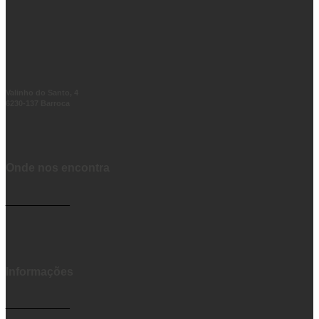
Valinho do Santo, 4
6230-137 Barroca
Onde nos encontra
__________
Informações
__________