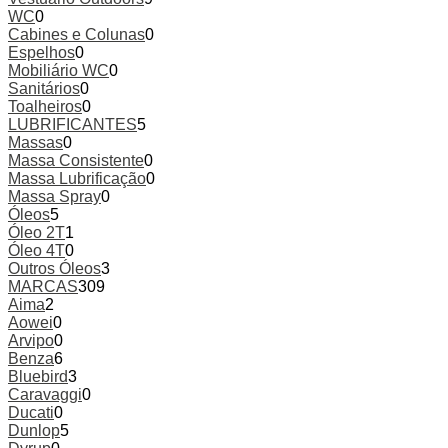
WC
0
Cabines e Colunas
0
Espelhos
0
Mobiliário WC
0
Sanitários
0
Toalheiros
0
LUBRIFICANTES
5
Massas
0
Massa Consistente
0
Massa Lubrificação
0
Massa Spray
0
Óleos
5
Óleo 2T
1
Óleo 4T
0
Outros Óleos
3
MARCAS
309
Aima
2
Aowei
0
Arvipo
0
Benza
6
Bluebird
3
Caravaggi
0
Ducati
0
Dunlop
5