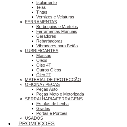
Isolamento
Telas
Tintas
Vernizes e Velaturas
FERRAMENTAS
Berbequins e Martelos
Ferramentas Manuais
Geradores
Rebarbadoras
Vibradores para Betão
LUBRIFICANTES
Massas
Óleos
Óleo 4T
Outros Óleos
Óleo 2T
MATERIAL DE PROTECÇÃO
OFICINA / PEÇAS
Peças Auto
Peças Moto e Motorizada
SERRALHARIA/FERRAGENS
Estufas de Lenha
Grades
Portas e Portões
USADOS
PROMOÇÕES