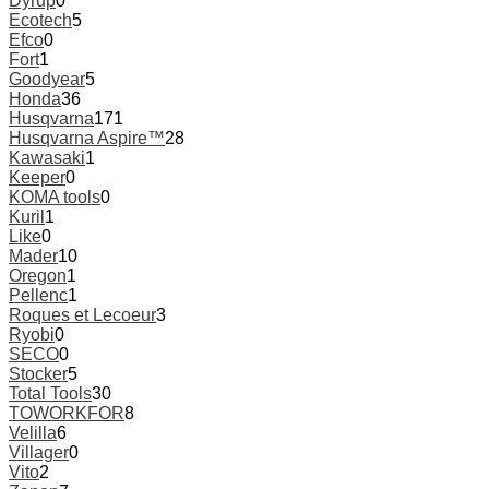
Dyrup
0
Ecotech
5
Efco
0
Fort
1
Goodyear
5
Honda
36
Husqvarna
171
Husqvarna Aspire™
28
Kawasaki
1
Keeper
0
KOMA tools
0
Kuril
1
Like
0
Mader
10
Oregon
1
Pellenc
1
Roques et Lecoeur
3
Ryobi
0
SECO
0
Stocker
5
Total Tools
30
TOWORKFOR
8
Velilla
6
Villager
0
Vito
2