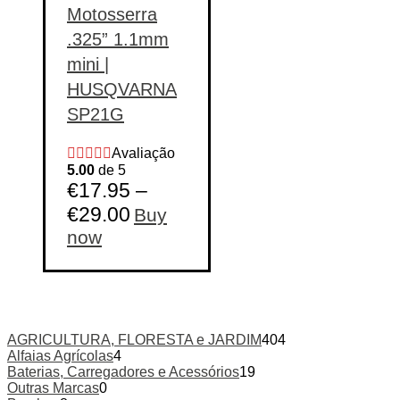
Motosserra
.325” 1.1mm
mini |
HUSQVARNA
SP21G
Avaliação
5.00
de 5
€
17.95
–
€
29.00
Buy
This
now
product
has
multiple
variants.
The
options
AGRICULTURA, FLORESTA e JARDIM
404
may
Alfaias Agrícolas
4
be
Baterias, Carregadores e Acessórios
19
chosen
Outras Marcas
0
on