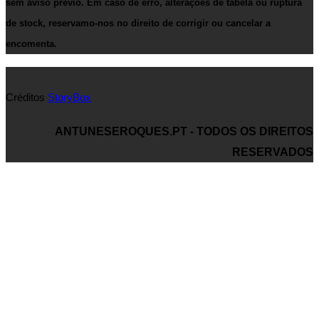
sem aviso prévio. Em caso de erro, alterações de tabela ou ruptura
de stock, reservamo-nos no direito de corrigir ou cancelar a
encomenta.
Créditos
StoryBox
ANTUNESEROQUES.PT - TODOS OS DIREITOS
RESERVADOS