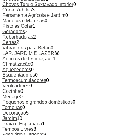
Chaves Torx e Sextavado Interior
0
Corta Rebites
3
Ferramenta Agrícola e Jardim
0
Martelos e Marretas
0
Pistolas Colar
1
Geradores
2
Rebarbadoras
2
Serras
2
Vibradores para Betão
0
LAR, JARDIM E LAZER
38
Animais de Estimação
11
Climatização
0
Aquecedores
0
Esquentadores
0
Termoacumuladores
0
Ventiladores
0
Cozinha
0
Menage
0
Pequenos e grandes domésticos
0
Torneiras
0
Decoração
5
Jardim
10
Praia e Esplanada
1
Tempos Livres
3
Vestuário Outdoors
9