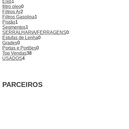
Eixo
1
filtro oleo
0
Filtros Ar
2
Filtros Gasolina
1
Pistão
1
Segmentos
1
SERRALHARIA/FERRAGENS
0
Estufas de Lenha
0
Grades
0
Portas e Portões
0
Top Vendas
38
USADOS
4
PARCEIROS