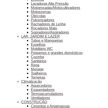
Lavadoras Alta Pressão
Motoenxadas/Motocultivadores
Motosserras
Oleícolas
Pulverizadores
Rachadores de Lenha
Roçadores Mato
Sopradores/Aspiradores
LAR, JARDIM E LAZER
Tubos e Mangueiras
Espelhos
Mobiliário WC
Pequenos e grandes domésticos
Cozinha
Sanitários
Rega
Menage
Toalheiros
Torneiras
Climatização
Aquecedores
Esquentadores
Termoacumuladores
Ventiladores
CONSTRUÇÃO
Cimentos e Argamassas