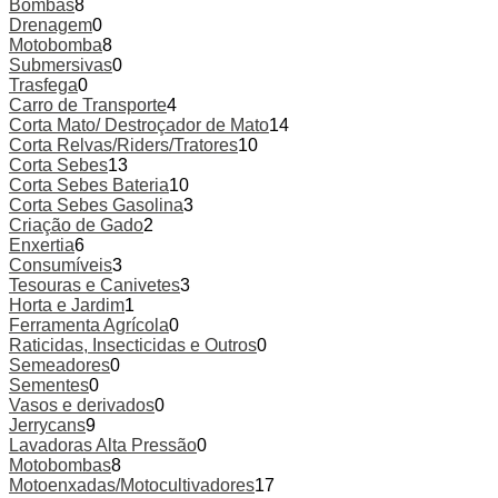
Bombas
8
the
Drenagem
0
product
Motobomba
8
page
Submersivas
0
Trasfega
0
Carro de Transporte
4
Corta Mato/ Destroçador de Mato
14
Corta Relvas/Riders/Tratores
10
Corta Sebes
13
Corta Sebes Bateria
10
Corta Sebes Gasolina
3
Criação de Gado
2
Enxertia
6
Consumíveis
3
Tesouras e Canivetes
3
Horta e Jardim
1
Ferramenta Agrícola
0
Raticidas, Insecticidas e Outros
0
Semeadores
0
Sementes
0
Vasos e derivados
0
Jerrycans
9
Lavadoras Alta Pressão
0
Motobombas
8
Motoenxadas/Motocultivadores
17