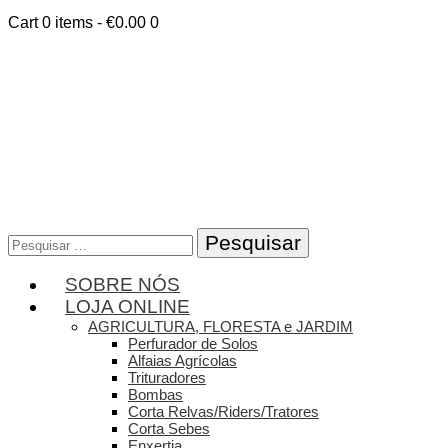
Cart
0 items
-
€0.00
0
Pesquisar
por:
SOBRE NÓS
LOJA ONLINE
AGRICULTURA, FLORESTA e JARDIM
Perfurador de Solos
Alfaias Agrícolas
Trituradores
Bombas
Corta Relvas/Riders/Tratores
Corta Sebes
Enxertia