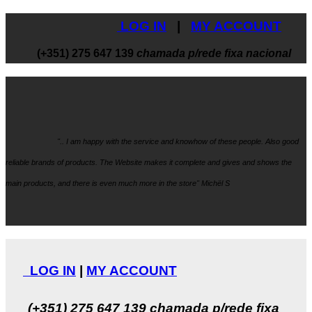
LOG IN
|
MY ACCOUNT
(+351) 275 647 139
chamada p/rede fixa nacional
".. I am happy with the service and knowhow
of these people. Also good
reliable brands of products. The Website makes it
complete and gives and shows the
main products, and there is even much more in the store" Michël S
LOG IN
|
MY ACCOUNT
(+351) 275 647 139
chamada p/rede fixa