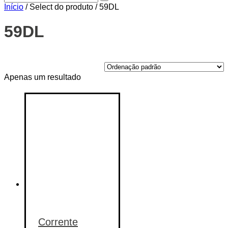
Início
/ Select do produto / 59DL
59DL
Price filter
Apenas um resultado
On sale
(14)
Text search
Categorias de produto
Categorias de produto
Etiquetas de produto
Etiquetas de produto
Corrente