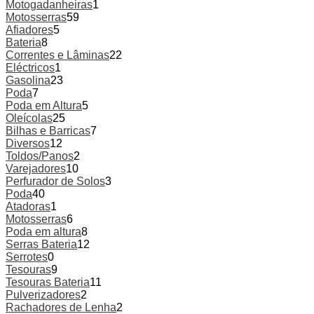
Motogadanheiras
1
Motosserras
59
Afiadores
5
Bateria
8
Correntes e Lâminas
22
Eléctricos
1
Gasolina
23
Poda
7
Poda em Altura
5
Oleícolas
25
Bilhas e Barricas
7
Diversos
12
Toldos/Panos
2
Varejadores
10
Perfurador de Solos
3
Poda
40
Atadoras
1
Motosserras
6
Poda em altura
8
Serras Bateria
12
Serrotes
0
Tesouras
9
Tesouras Bateria
11
Pulverizadores
2
Rachadores de Lenha
2