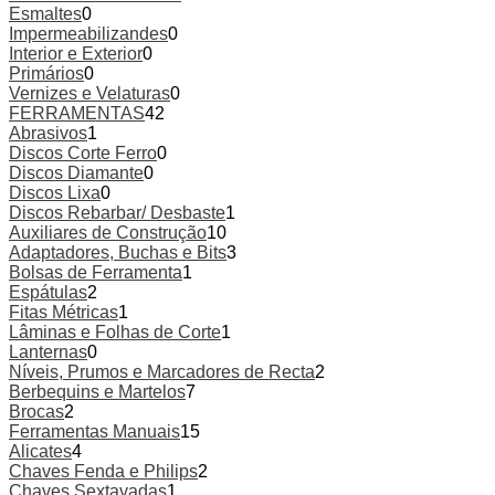
Esmaltes
0
Impermeabilizandes
0
Interior e Exterior
0
Primários
0
Vernizes e Velaturas
0
FERRAMENTAS
42
Abrasivos
1
Discos Corte Ferro
0
Discos Diamante
0
Discos Lixa
0
Discos Rebarbar/ Desbaste
1
Auxiliares de Construção
10
Adaptadores, Buchas e Bits
3
Bolsas de Ferramenta
1
Espátulas
2
Fitas Métricas
1
Lâminas e Folhas de Corte
1
Lanternas
0
Níveis, Prumos e Marcadores de Recta
2
Berbequins e Martelos
7
Brocas
2
Ferramentas Manuais
15
Alicates
4
Chaves Fenda e Philips
2
Chaves Sextavadas
1