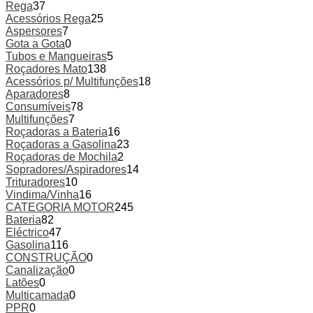
Rega
37
Acessórios Rega
25
Aspersores
7
Gota a Gota
0
Tubos e Mangueiras
5
Roçadores Mato
138
Acessórios p/ Multifunções
18
Aparadores
8
Consumíveis
78
Multifunções
7
Roçadoras a Bateria
16
Roçadoras a Gasolina
23
Roçadoras de Mochila
2
Sopradores/Aspiradores
14
Trituradores
10
Vindima/Vinha
16
CATEGORIA MOTOR
245
Bateria
82
Eléctrico
47
Gasolina
116
CONSTRUÇÃO
0
Canalização
0
Latões
0
Multicamada
0
PPR
0