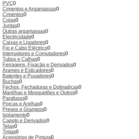
PVC
0
Cimentos e Argamassas
0
Cimentos
0
Colas
0
Juntas
0
Outras argamassas
0
Electricidade
0
Caixas e Ligadores
0
Fio e Cabo Eléctrico
0
Interruptores e Comutadores
0
Tubos e Calhas
0
Ferragens, Fixação e Derivados
0
Arames e Esticadores
0
Batentes e Puxadores
0
Buchas
0
Fechos, Fechaduras e Dobradiças
0
Manilhas e Mosquetões e Outros
0
Parafusos
0
Porcas e Anilhas
0
Pregos e Grampos
0
Isolamento
0
Capoto e Derivados
0
Telas
0
Tintas
0
Acessórios de Pintura
0