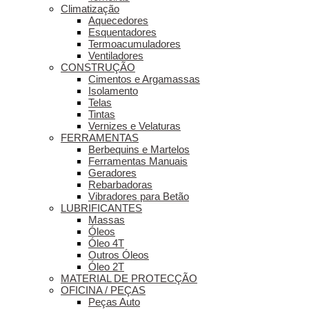
Climatização
Aquecedores
Esquentadores
Termoacumuladores
Ventiladores
CONSTRUÇÃO
Cimentos e Argamassas
Isolamento
Telas
Tintas
Vernizes e Velaturas
FERRAMENTAS
Berbequins e Martelos
Ferramentas Manuais
Geradores
Rebarbadoras
Vibradores para Betão
LUBRIFICANTES
Massas
Óleos
Óleo 4T
Outros Óleos
Óleo 2T
MATERIAL DE PROTECÇÃO
OFICINA / PEÇAS
Peças Auto