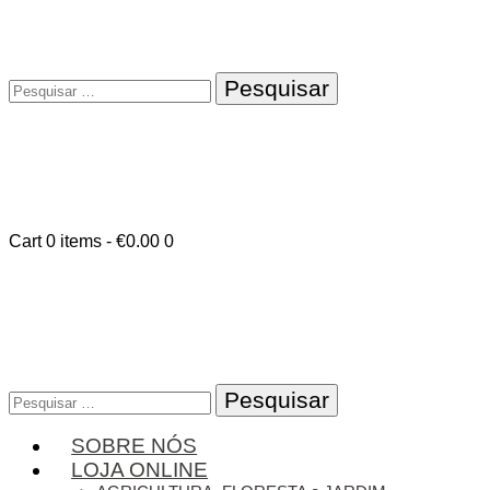
Pesquisar
por:
Cart
0 items
-
€0.00
0
Pesquisar
por:
SOBRE NÓS
LOJA ONLINE