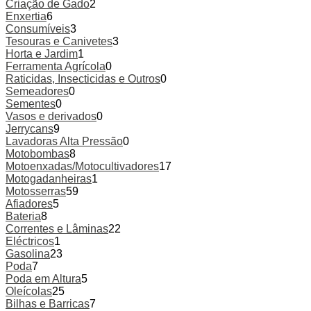
Criação de Gado
2
Enxertia
6
Consumíveis
3
Tesouras e Canivetes
3
Horta e Jardim
1
Ferramenta Agrícola
0
Raticidas, Insecticidas e Outros
0
Semeadores
0
Sementes
0
Vasos e derivados
0
Jerrycans
9
Lavadoras Alta Pressão
0
Motobombas
8
Motoenxadas/Motocultivadores
17
Motogadanheiras
1
Motosserras
59
Afiadores
5
Bateria
8
Correntes e Lâminas
22
Eléctricos
1
Gasolina
23
Poda
7
Poda em Altura
5
Oleícolas
25
Bilhas e Barricas
7