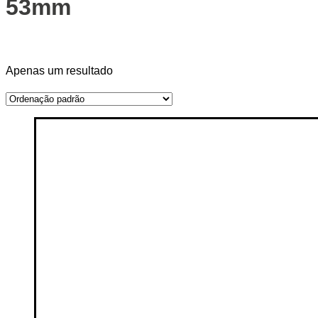
53mm
Price filter
Apenas um resultado
On sale
(14)
Text search
Categorias de produto
Categorias de produto
Etiquetas de produto
Etiquetas de produto