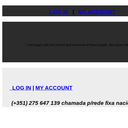
LOG IN
|
MY ACCOUNT
".. I am happy with the service and knowhow
of these people. Also good re
LOG IN
|
MY ACCOUNT
(+351) 275 647 139
chamada p/rede fixa naci