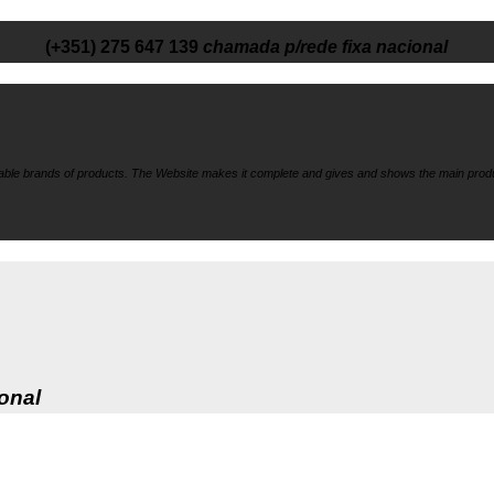
(+351) 275 647 139
chamada p/rede fixa nacional
liable brands of products. The Website makes it
complete and gives and shows the main produ
onal