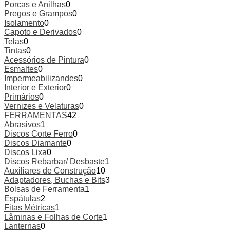
Porcas e Anilhas
0
Pregos e Grampos
0
Isolamento
0
Capoto e Derivados
0
Telas
0
Tintas
0
Acessórios de Pintura
0
Esmaltes
0
Impermeabilizandes
0
Interior e Exterior
0
Primários
0
Vernizes e Velaturas
0
FERRAMENTAS
42
Abrasivos
1
Discos Corte Ferro
0
Discos Diamante
0
Discos Lixa
0
Discos Rebarbar/ Desbaste
1
Auxiliares de Construção
10
Adaptadores, Buchas e Bits
3
Bolsas de Ferramenta
1
Espátulas
2
Fitas Métricas
1
Lâminas e Folhas de Corte
1
Lanternas
0