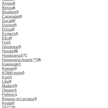
Arvipo
0
Benza
6
Bluebird
3
Caravaggi
0
Ducati
0
Dunlop
5
Dyrup
0
Ecotech
5
Efco
0
Fort
1
Goodyear
5
Honda
36
Husqvarna
171
Husqvarna Aspire™
28
Kawasaki
1
Keeper
0
KOMA tools
0
Kuril
1
Like
0
Mader
10
Oregon
1
Pellenc
1
Roques et Lecoeur
3
Ryobi
0
SECO
0