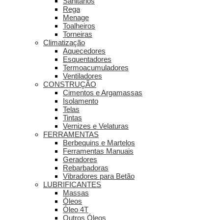
Sanitários
Rega
Menage
Toalheiros
Torneiras
Climatização
Aquecedores
Esquentadores
Termoacumuladores
Ventiladores
CONSTRUÇÃO
Cimentos e Argamassas
Isolamento
Telas
Tintas
Vernizes e Velaturas
FERRAMENTAS
Berbequins e Martelos
Ferramentas Manuais
Geradores
Rebarbadoras
Vibradores para Betão
LUBRIFICANTES
Massas
Óleos
Óleo 4T
Outros Óleos