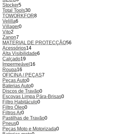
Stocker
5
Total Tools
30
TOWORKFOR
8
Velilla
6
Villager
0
Vito
2
Zanon
7
MATERIAL DE PROTECÇÃO
56
Acessórios
14
Alta Visibilidade
6
Calçado
19
Impermeável
16
Roupa
16
OFICINA / PEÇAS
7
Peças Auto
0
Baterias Auto
0
Discos de Travão
0
Escovas Limpa Pára-Brisas
0
Filtro Habitáculo
0
Filtro Óleo
0
Filtros Ar
0
Pastilhas de Travão
0
Pneus
0
Peças Moto e Motorizada
0