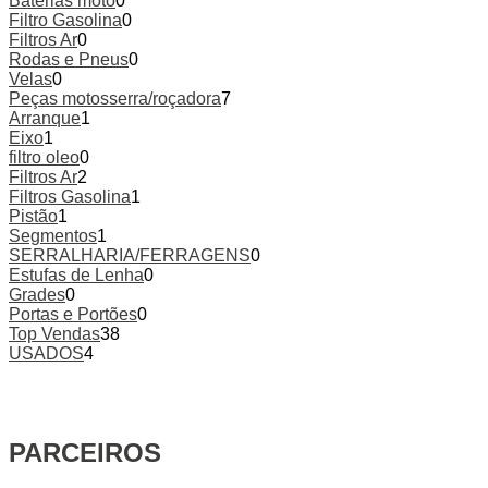
Baterias moto
0
Filtro Gasolina
0
Filtros Ar
0
Rodas e Pneus
0
Velas
0
Peças motosserra/roçadora
7
Arranque
1
Eixo
1
filtro oleo
0
Filtros Ar
2
Filtros Gasolina
1
Pistão
1
Segmentos
1
SERRALHARIA/FERRAGENS
0
Estufas de Lenha
0
Grades
0
Portas e Portões
0
Top Vendas
38
USADOS
4
PARCEIROS