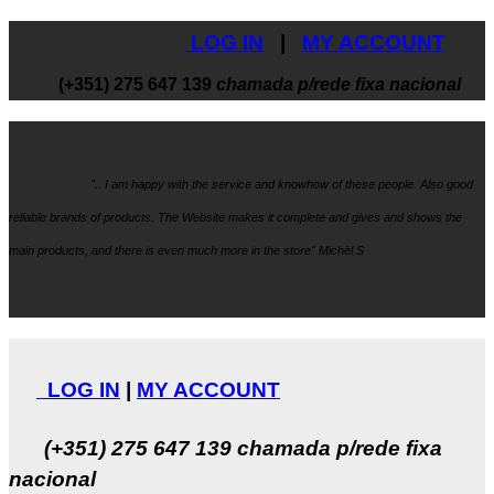
LOG IN
|
MY ACCOUNT
(+351) 275 647 139
chamada p/rede fixa nacional
".. I am happy with the service and knowhow
of these people. Also good
reliable brands of products. The Website makes it
complete and gives and shows the
main products, and there is even much more in the store" Michël S
LOG IN
|
MY ACCOUNT
(+351) 275 647 139
chamada p/rede fixa
nacional