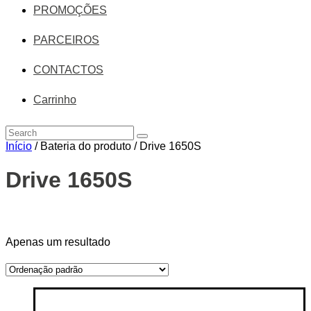
PROMOÇÕES
PARCEIROS
CONTACTOS
Carrinho
Início
/ Bateria do produto / Drive 1650S
Drive 1650S
On sale
(14)
Text search
Apenas um resultado
Categorias de produto
Categorias de produto