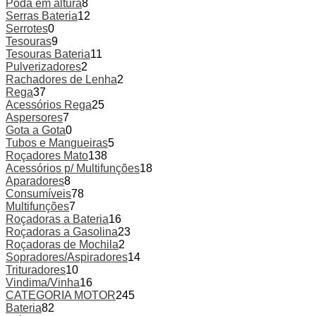
Poda em altura
8
Serras Bateria
12
Serrotes
0
Tesouras
9
Tesouras Bateria
11
Pulverizadores
2
Rachadores de Lenha
2
Rega
37
Acessórios Rega
25
Aspersores
7
Gota a Gota
0
Tubos e Mangueiras
5
Roçadores Mato
138
Acessórios p/ Multifunções
18
Aparadores
8
Consumíveis
78
Multifunções
7
Roçadoras a Bateria
16
Roçadoras a Gasolina
23
Roçadoras de Mochila
2
Sopradores/Aspiradores
14
Trituradores
10
Vindima/Vinha
16
CATEGORIA MOTOR
245
Bateria
82