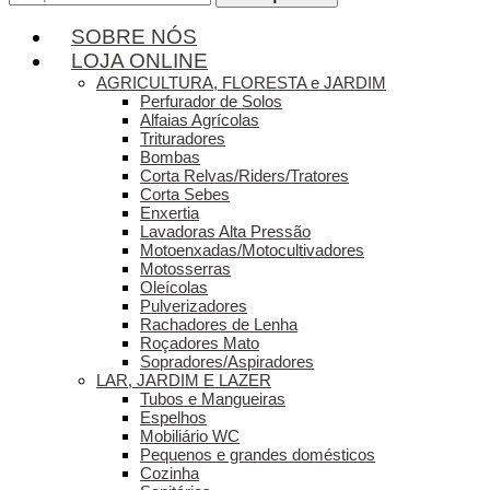
por:
SOBRE NÓS
LOJA ONLINE
AGRICULTURA, FLORESTA e JARDIM
Perfurador de Solos
Alfaias Agrícolas
Trituradores
Bombas
Corta Relvas/Riders/Tratores
Corta Sebes
Enxertia
Lavadoras Alta Pressão
Motoenxadas/Motocultivadores
Motosserras
Oleícolas
Pulverizadores
Rachadores de Lenha
Roçadores Mato
Sopradores/Aspiradores
LAR, JARDIM E LAZER
Tubos e Mangueiras
Espelhos
Mobiliário WC
Pequenos e grandes domésticos
Cozinha