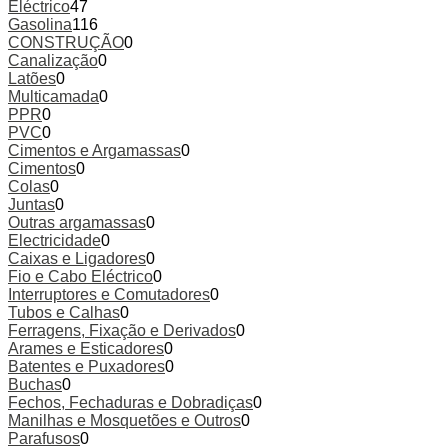
Eléctrico
47
Gasolina
116
CONSTRUÇÃO
0
Canalização
0
Latões
0
Multicamada
0
PPR
0
PVC
0
Cimentos e Argamassas
0
Cimentos
0
Colas
0
Juntas
0
Outras argamassas
0
Electricidade
0
Caixas e Ligadores
0
Fio e Cabo Eléctrico
0
Interruptores e Comutadores
0
Tubos e Calhas
0
Ferragens, Fixação e Derivados
0
Arames e Esticadores
0
Batentes e Puxadores
0
Buchas
0
Fechos, Fechaduras e Dobradiças
0
Manilhas e Mosquetões e Outros
0
Parafusos
0