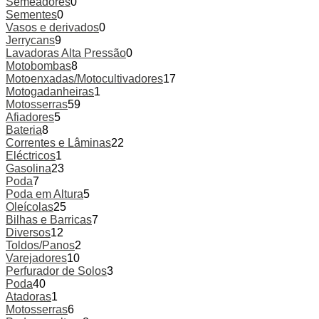
Semeadores
0
Sementes
0
Vasos e derivados
0
Jerrycans
9
Lavadoras Alta Pressão
0
Motobombas
8
Motoenxadas/Motocultivadores
17
Motogadanheiras
1
Motosserras
59
Afiadores
5
Bateria
8
Correntes e Lâminas
22
Eléctricos
1
Gasolina
23
Poda
7
Poda em Altura
5
Oleícolas
25
Bilhas e Barricas
7
Diversos
12
Toldos/Panos
2
Varejadores
10
Perfurador de Solos
3
Poda
40
Atadoras
1
Motosserras
6