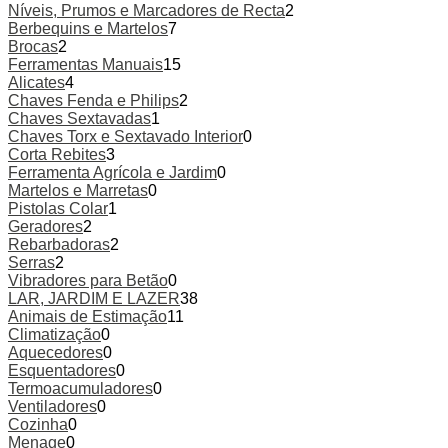
Níveis, Prumos e Marcadores de Recta
2
Berbequins e Martelos
7
Brocas
2
Ferramentas Manuais
15
Alicates
4
Chaves Fenda e Philips
2
Chaves Sextavadas
1
Chaves Torx e Sextavado Interior
0
Corta Rebites
3
Ferramenta Agrícola e Jardim
0
Martelos e Marretas
0
Pistolas Colar
1
Geradores
2
Rebarbadoras
2
Serras
2
Vibradores para Betão
0
LAR, JARDIM E LAZER
38
Animais de Estimação
11
Climatização
0
Aquecedores
0
Esquentadores
0
Termoacumuladores
0
Ventiladores
0
Cozinha
0
Menage
0