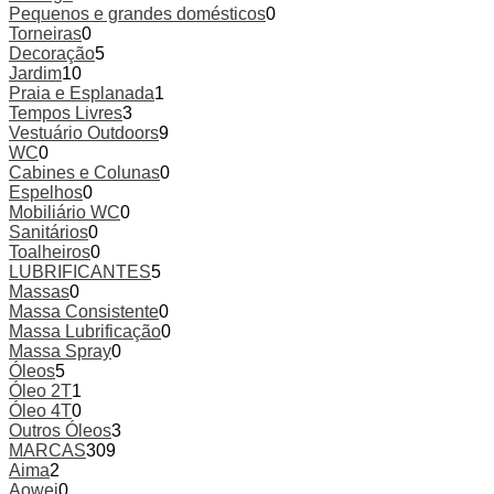
Pequenos e grandes domésticos
0
Torneiras
0
Decoração
5
Jardim
10
Praia e Esplanada
1
Tempos Livres
3
Vestuário Outdoors
9
WC
0
Cabines e Colunas
0
Espelhos
0
Mobiliário WC
0
Sanitários
0
Toalheiros
0
LUBRIFICANTES
5
Massas
0
Massa Consistente
0
Massa Lubrificação
0
Massa Spray
0
Óleos
5
Óleo 2T
1
Óleo 4T
0
Outros Óleos
3
MARCAS
309
Aima
2
Aowei
0