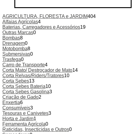
AGRICULTURA, FLORESTA e JARDIM
404
Alfaias Agrícolas
4
Baterias, Carregadores e Acessórios
19
Outras Marcas
0
Bombas
8
Drenagem
0
Motobomba
8
Submersivas
0
Trasfega
0
Carro de Transporte
4
Corta Mato/ Destroçador de Mato
14
Corta Relvas/Riders/Tratores
10
Corta Sebes
13
Corta Sebes Bateria
10
Corta Sebes Gasolina
3
Criação de Gado
2
Enxertia
6
Consumíveis
3
Tesouras e Canivetes
3
Horta e Jardim
1
Ferramenta Agrícola
0
Raticidas, Insecticidas e Outros
0