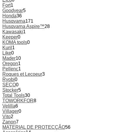
Fort
1
Goodyear
5
Honda
36
Husqvarna
171
Husqvarna Aspire™
28
Kawasaki
1
Keeper
0
KOMA tools
0
Kuril
1
Like
0
Mader
10
Oregon
1
Pellenc
1
Roques et Lecoeur
3
Ryobi
0
SECO
0
Stocker
5
Total Tools
30
TOWORKFOR
8
Velilla
6
Villager
0
Vito
2
Zanon
7
MATERIAL DE PROTECÇÃO
56