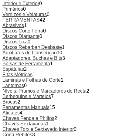
Interior e Exterior
0
Primários
0
Vernizes e Velaturas
0
FERRAMENTAS
42
Abrasivos
1
Discos Corte Ferro
0
Discos Diamante
0
Discos Lixa
0
Discos Rebarbar/ Desbaste
1
Auxiliares de Construção
10
Adaptadores, Buchas e Bits
3
Bolsas de Ferramenta
1
Espátulas
2
Fitas Métricas
1
Lâminas e Folhas de Corte
1
Lanternas
0
Níveis, Prumos e Marcadores de Recta
2
Berbequins e Martelos
7
Brocas
2
Ferramentas Manuais
15
Alicates
4
Chaves Fenda e Philips
2
Chaves Sextavadas
1
Chaves Torx e Sextavado Interior
0
Corta Rebites
3