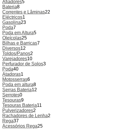
Afiadores
5
Bateria
8
Correntes e Lâminas
22
Eléctricos
1
Gasolina
23
Poda
7
Poda em Altura
5
Oleícolas
25
Bilhas e Barricas
7
Diversos
12
Toldos/Panos
2
Varejadores
10
Perfurador de Solos
3
Poda
40
Atadoras
1
Motosserras
6
Poda em altura
8
Serras Bateria
12
Serrotes
0
Tesouras
9
Tesouras Bateria
11
Pulverizadores
2
Rachadores de Lenha
2
Rega
37
Acessórios Rega
25