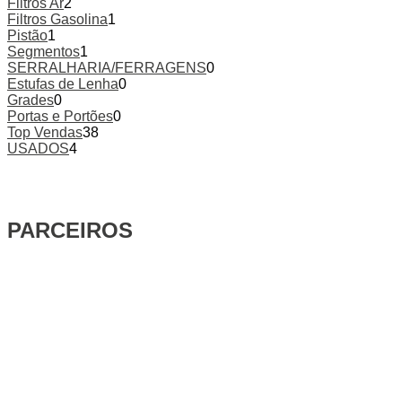
Filtros Ar
2
Filtros Gasolina
1
Pistão
1
Segmentos
1
SERRALHARIA/FERRAGENS
0
Estufas de Lenha
0
Grades
0
Portas e Portões
0
Top Vendas
38
USADOS
4
PARCEIROS