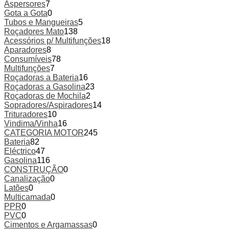
Aspersores
7
Gota a Gota
0
Tubos e Mangueiras
5
Roçadores Mato
138
Acessórios p/ Multifunções
18
Aparadores
8
Consumíveis
78
Multifunções
7
Roçadoras a Bateria
16
Roçadoras a Gasolina
23
Roçadoras de Mochila
2
Sopradores/Aspiradores
14
Trituradores
10
Vindima/Vinha
16
CATEGORIA MOTOR
245
Bateria
82
Eléctrico
47
Gasolina
116
CONSTRUÇÃO
0
Canalização
0
Latões
0
Multicamada
0
PPR
0
PVC
0
Cimentos e Argamassas
0