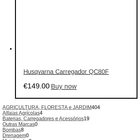
Husqvarna Carregador QC80F
€
149.00
Buy now
AGRICULTURA, FLORESTA e JARDIM
404
Alfaias Agrícolas
4
Baterias, Carregadores e Acessórios
19
Outras Marcas
0
Bombas
8
Drenagem
0