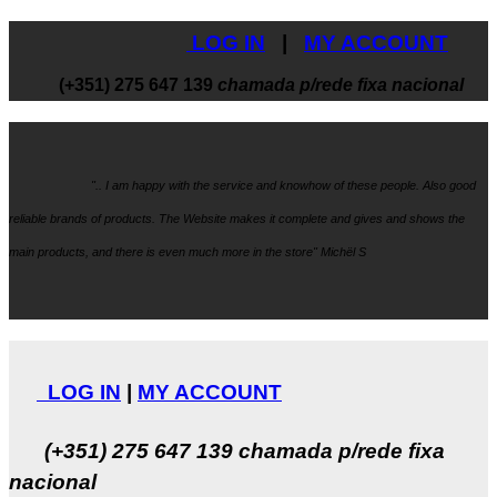
LOG IN
|
MY ACCOUNT
(+351) 275 647 139
chamada p/rede fixa nacional
".. I am happy with the service and knowhow
of these people. Also good
reliable brands of products. The Website makes it
complete and gives and shows the
main products, and there is even much more in the store" Michël S
LOG IN
|
MY ACCOUNT
(+351) 275 647 139
chamada p/rede fixa
nacional