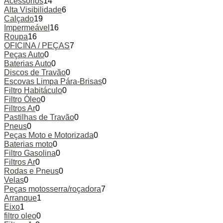
Acessórios
14
Alta Visibilidade
6
Calçado
19
Impermeável
16
Roupa
16
OFICINA / PEÇAS
7
Peças Auto
0
Baterias Auto
0
Discos de Travão
0
Escovas Limpa Pára-Brisas
0
Filtro Habitáculo
0
Filtro Óleo
0
Filtros Ar
0
Pastilhas de Travão
0
Pneus
0
Peças Moto e Motorizada
0
Baterias moto
0
Filtro Gasolina
0
Filtros Ar
0
Rodas e Pneus
0
Velas
0
Peças motosserra/roçadora
7
Arranque
1
Eixo
1
filtro oleo
0