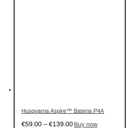
Categorias de produto
Etiquetas de produto
Etiquetas de produto
Husqvarna Aspire™ Bateria P4A
This
€
59.00
–
€
139.00
Buy now
product