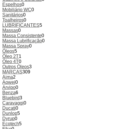
Espelhos
0
Mobiliário WC
0
Sanitários
0
Toalheiros
0
LUBRIFICANTES
5
Massas
0
Massa Consistente
0
Massa Lubrificação
0
Massa Spray
0
Óleos
5
Óleo 2T
1
Óleo 4T
0
Outros Óleos
3
MARCAS
309
Aima
2
Aowei
0
Arvipo
0
Benza
6
Bluebird
3
Caravaggi
0
Ducati
0
Dunlop
5
Dyrup
0
Ecotech
5
Efco
0