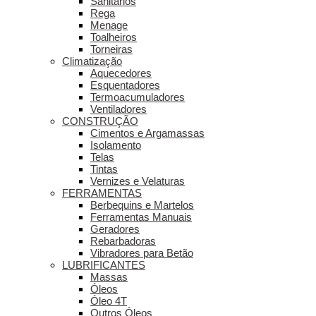
Sanitários
Rega
Menage
Toalheiros
Torneiras
Climatização
Aquecedores
Esquentadores
Termoacumuladores
Ventiladores
CONSTRUÇÃO
Cimentos e Argamassas
Isolamento
Telas
Tintas
Vernizes e Velaturas
FERRAMENTAS
Berbequins e Martelos
Ferramentas Manuais
Geradores
Rebarbadoras
Vibradores para Betão
LUBRIFICANTES
Massas
Óleos
Óleo 4T
Outros Óleos