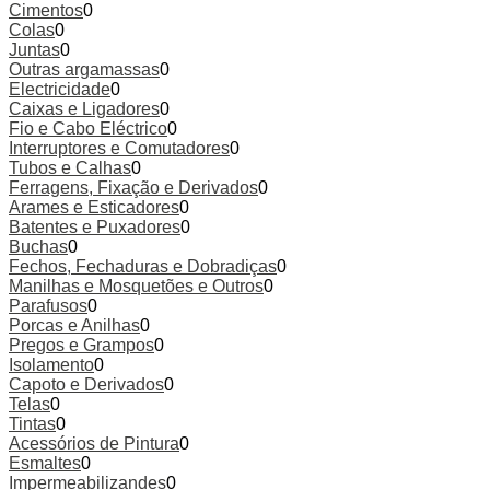
Cimentos
0
Colas
0
Juntas
0
Outras argamassas
0
Electricidade
0
Caixas e Ligadores
0
Fio e Cabo Eléctrico
0
Interruptores e Comutadores
0
Tubos e Calhas
0
Ferragens, Fixação e Derivados
0
Arames e Esticadores
0
Batentes e Puxadores
0
Buchas
0
Fechos, Fechaduras e Dobradiças
0
Manilhas e Mosquetões e Outros
0
Parafusos
0
Porcas e Anilhas
0
Pregos e Grampos
0
Isolamento
0
Capoto e Derivados
0
Telas
0
Tintas
0
Acessórios de Pintura
0
Esmaltes
0
Impermeabilizandes
0