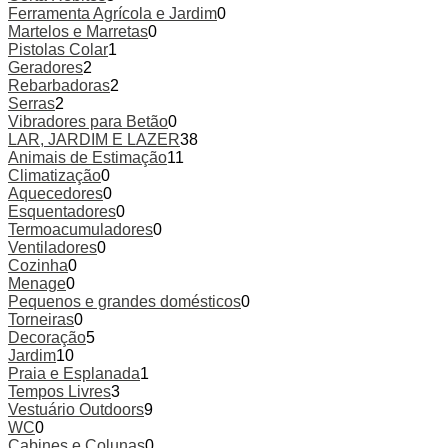
Ferramenta Agrícola e Jardim
0
Martelos e Marretas
0
Pistolas Colar
1
Geradores
2
Rebarbadoras
2
Serras
2
Vibradores para Betão
0
LAR, JARDIM E LAZER
38
Animais de Estimação
11
Climatização
0
Aquecedores
0
Esquentadores
0
Termoacumuladores
0
Ventiladores
0
Cozinha
0
Menage
0
Pequenos e grandes domésticos
0
Torneiras
0
Decoração
5
Jardim
10
Praia e Esplanada
1
Tempos Livres
3
Vestuário Outdoors
9
WC
0
Cabines e Colunas
0