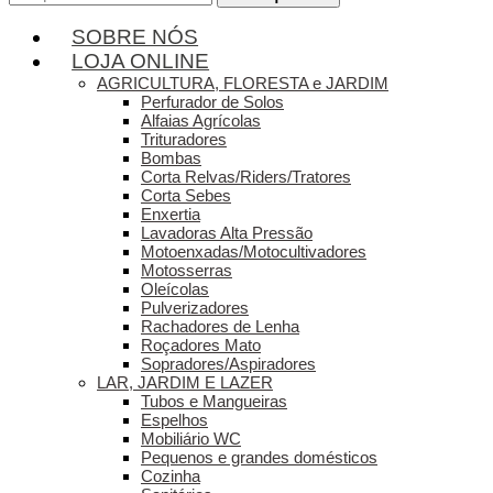
por:
SOBRE NÓS
LOJA ONLINE
AGRICULTURA, FLORESTA e JARDIM
Perfurador de Solos
Alfaias Agrícolas
Trituradores
Bombas
Corta Relvas/Riders/Tratores
Corta Sebes
Enxertia
Lavadoras Alta Pressão
Motoenxadas/Motocultivadores
Motosserras
Oleícolas
Pulverizadores
Rachadores de Lenha
Roçadores Mato
Sopradores/Aspiradores
LAR, JARDIM E LAZER
Tubos e Mangueiras
Espelhos
Mobiliário WC
Pequenos e grandes domésticos
Cozinha